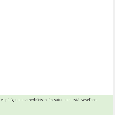
ispārīgi un nav medicīniska. Šis saturs neaizstāj veselības