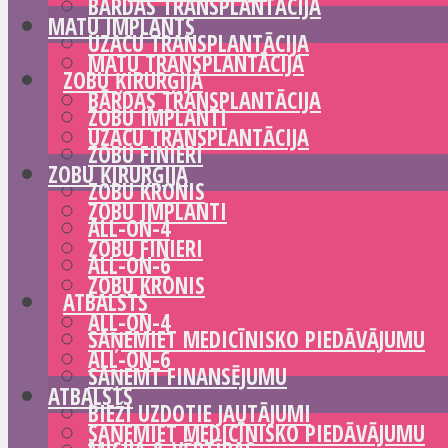
BĀRDAS TRANSPLANTĀCIJA
MATU IMPLANTS
UZACU TRANSPLANTĀCIJA
MATU TRANSPLANTĀCIJA
ZOBU ĶIRURĢIJA
BĀRDAS TRANSPLANTĀCIJA
ZOBU IMPLANTI
UZACU TRANSPLANTĀCIJA
ZOBU FINIERI
ZOBU ĶIRURĢIJA
ZOBU KRONIS
ZOBU IMPLANTI
ALL-ON-4
ZOBU FINIERI
ALL-ON-6
ZOBU KRONIS
ATBALSTS
ALL-ON-4
SAŅEMIET MEDICĪNISKO PIEDĀVĀJUMU
ALL-ON-6
SAŅEMT FINANSĒJUMU
ATBALSTS
BIEŽI UZDOTIE JAUTĀJUMI
SAŅEMIET MEDICĪNISKO PIEDĀVĀJUMU