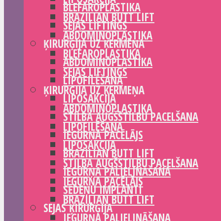
BLEFAROPLASTIKA
BRAZILIAN BUTT LIFT
SEJAS LIFTINGS
ABDOMINOPLASTIKA
ĶIRURĢIJA UZ ĶERMEŅA
BLEFAROPLASTIKA
ABDOMINOPLASTIKA
SEJAS LIFTINGS
LIPOFILĒŠANA
ĶIRURĢIJA UZ ĶERMEŅA
LIPOSAKCIJA
ABDOMINOPLASTIKA
STILBA AUGŠSTILBU PACELŠANA
LIPOFILĒŠANA
IEGURŅA PACĒLĀJS
LIPOSAKCIJA
BRAZILIAN BUTT LIFT
STILBA AUGŠSTILBU PACELŠANA
IEGURŅA PALIELINĀŠANA
IEGURŅA PACĒLĀJS
SĒDEŅU IMPLANTI
BRAZILIAN BUTT LIFT
SEJAS ĶIRURĢIJA
IEGURŅA PALIELINĀŠANA