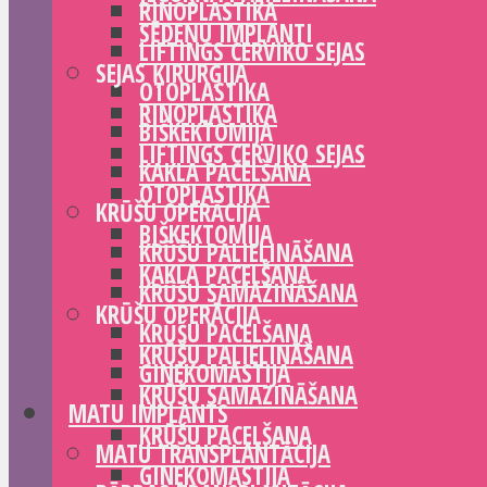
RINOPLASTIKA
SĒDEŅU IMPLANTI
LIFTINGS CERVIKO SEJAS
SEJAS ĶIRURĢIJA
OTOPLASTIKA
RINOPLASTIKA
BIŠKEKTOMIJA
LIFTINGS CERVIKO SEJAS
KAKLA PACELŠANA
OTOPLASTIKA
KRŪŠU OPERĀCIJA
BIŠKEKTOMIJA
KRŪŠU PALIELINĀŠANA
KAKLA PACELŠANA
KRŪŠU SAMAZINĀŠANA
KRŪŠU OPERĀCIJA
KRŪŠU PACELŠANA
KRŪŠU PALIELINĀŠANA
GINEKOMASTIJA
KRŪŠU SAMAZINĀŠANA
MATU IMPLANTS
KRŪŠU PACELŠANA
MATU TRANSPLANTĀCIJA
GINEKOMASTIJA