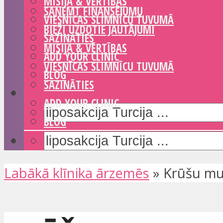
MISIJA & VĒRTĪBAS
SAŅEMT FINANSĒJUMU
VIESNĪCAS SLIMNĪCU TUVUMĀ
BIEŽI UZDOTIE JAUTĀJUMI
SAZINĀTIES
MISIJA & VĒRTĪBAS
ADD YOUR CLINIC
VIESNĪCAS SLIMNĪCU TUVUMĀ
BLOG
SAZINĀTIES
ADD YOUR CLINIC
BLOG
Labākā klīnika ārzemēs
»
Krūšu mus