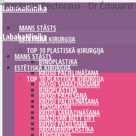
LabakaKlinika
MANS STĀSTS
LabakaKlinika
ESTĒTISKĀ ĶIRURĢIJA
TOP 10 PLASTISKĀ ĶIRURĢIJA
MANS STĀSTS
RINOPLASTIKA
ESTĒTISKĀ ĶIRURĢIJA
KRŪŠU PALIELINĀŠANA
TOP 10 PLASTISKĀ ĶIRURĢIJA
KRŪŠU SAMAZINĀŠANA
RINOPLASTIKA
KRŪŠU PACELŠANA
KRŪŠU PALIELINĀŠANA
LIPOSAKCIJA
KRŪŠU SAMAZINĀŠANA
BRAZILIAN BUTT LIFT
KRŪŠU PACELŠANA
ABDOMINOPLASTIKA
LIPOSAKCIJA