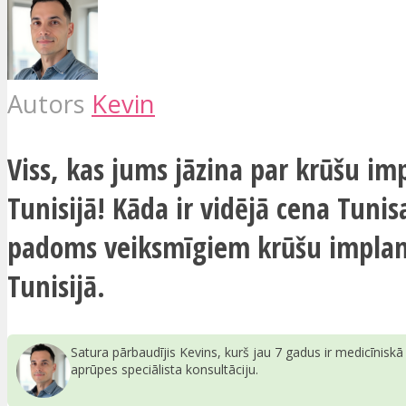
Autors
Kevin
Viss, kas jums jāzina par krūšu i
Tunisijā! Kāda ir vidējā cena Tuni
padoms veiksmīgiem krūšu impla
Tunisijā.
Satura pārbaudījis Kevins, kurš jau 7 gadus ir medicīnisk
aprūpes speciālista konsultāciju.