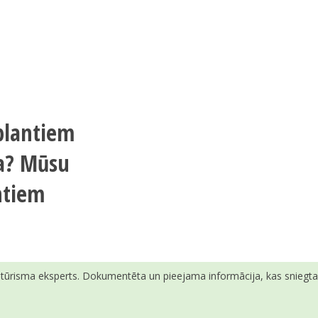
mplantiem
sa? Mūsu
ntiem
ā tūrisma eksperts. Dokumentēta un pieejama informācija, kas sniegta v