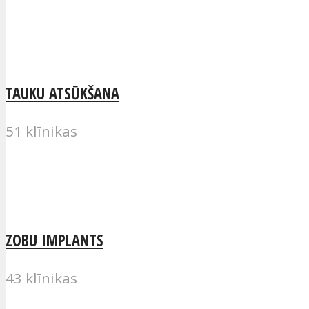
TAUKU ATSŪKŠANA
51 klīnikas
ZOBU IMPLANTS
43 klīnikas