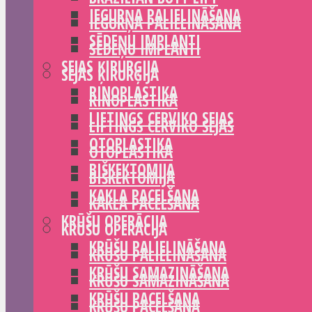
IEGURŅA PALIELINĀŠANA
IEGURŅA PALIELINĀŠANA
SĒDEŅU IMPLANTI
SĒDEŅU IMPLANTI
SEJAS ĶIRURĢIJA
SEJAS ĶIRURĢIJA
RINOPLASTIKA
RINOPLASTIKA
LIFTINGS CERVIKO SEJAS
LIFTINGS CERVIKO SEJAS
OTOPLASTIKA
OTOPLASTIKA
BIŠKEKTOMIJA
BIŠKEKTOMIJA
KAKLA PACELŠANA
KAKLA PACELŠANA
KRŪŠU OPERĀCIJA
KRŪŠU OPERĀCIJA
KRŪŠU PALIELINĀŠANA
KRŪŠU PALIELINĀŠANA
KRŪŠU SAMAZINĀŠANA
KRŪŠU SAMAZINĀŠANA
KRŪŠU PACELŠANA
KRŪŠU PACELŠANA