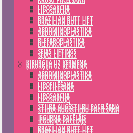
KRŪŠU PACELŠANA
LIPOSAKCIJA
LIPOSAKCIJA
BRAZILIAN BUTT LIFT
BRAZILIAN BUTT LIFT
ABDOMINOPLASTIKA
ABDOMINOPLASTIKA
BLEFAROPLASTIKA
BLEFAROPLASTIKA
SEJAS LIFTINGS
SEJAS LIFTINGS
ĶIRURĢIJA UZ ĶERMEŅA
ĶIRURĢIJA UZ ĶERMEŅA
ABDOMINOPLASTIKA
ABDOMINOPLASTIKA
LIPOFILĒŠANA
LIPOFILĒŠANA
LIPOSAKCIJA
LIPOSAKCIJA
STILBA AUGŠSTILBU PACELŠANA
STILBA AUGŠSTILBU PACELŠANA
IEGURŅA PACĒLĀJS
IEGURŅA PACĒLĀJS
BRAZILIAN BUTT LIFT
BRAZILIAN BUTT LIFT