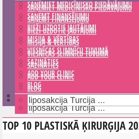
SAŅEMIET MEDICĪNISKO PIEDĀVĀJUMU
SAŅEMIET MEDICĪNISKO PIEDĀVĀJUMU
SAŅEMT FINANSĒJUMU
SAŅEMT FINANSĒJUMU
BIEŽI UZDOTIE JAUTĀJUMI
BIEŽI UZDOTIE JAUTĀJUMI
MISIJA & VĒRTĪBAS
MISIJA & VĒRTĪBAS
VIESNĪCAS SLIMNĪCU TUVUMĀ
VIESNĪCAS SLIMNĪCU TUVUMĀ
SAZINĀTIES
SAZINĀTIES
ADD YOUR CLINIC
ADD YOUR CLINIC
BLOG
BLOG
TOP 10 PLASTISKĀ ĶIRURĢIJA 20