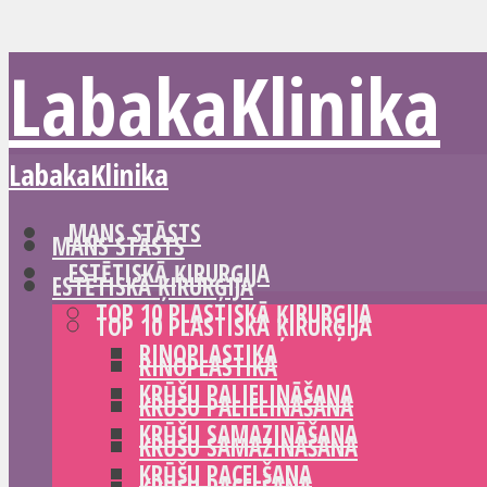
LabakaKlinika
LabakaKlinika
MANS STĀSTS
MANS STĀSTS
ESTĒTISKĀ ĶIRURĢIJA
ESTĒTISKĀ ĶIRURĢIJA
TOP 10 PLASTISKĀ ĶIRURĢIJA
TOP 10 PLASTISKĀ ĶIRURĢIJA
RINOPLASTIKA
RINOPLASTIKA
KRŪŠU PALIELINĀŠANA
KRŪŠU PALIELINĀŠANA
KRŪŠU SAMAZINĀŠANA
KRŪŠU SAMAZINĀŠANA
KRŪŠU PACELŠANA