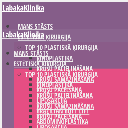
LabakaKlinika
MANS STĀSTS
LabakaKlinika
ESTĒTISKĀ ĶIRURĢIJA
TOP 10 PLASTISKĀ ĶIRURĢIJA
MANS STĀSTS
RINOPLASTIKA
ESTĒTISKĀ ĶIRURĢIJA
KRŪŠU PALIELINĀŠANA
TOP 10 PLASTISKĀ ĶIRURĢIJA
KRŪŠU SAMAZINĀŠANA
RINOPLASTIKA
KRŪŠU PACELŠANA
KRŪŠU PALIELINĀŠANA
LIPOSAKCIJA
KRŪŠU SAMAZINĀŠANA
BRAZILIAN BUTT LIFT
KRŪŠU PACELŠANA
ABDOMINOPLASTIKA
LIPOSAKCIJA