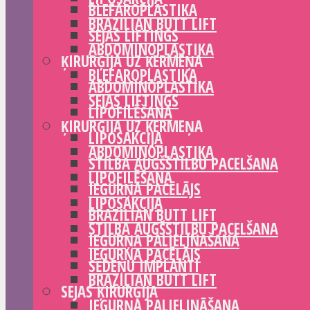
BLEFAROPLASTIKA
BRAZILIAN BUTT LIFT
SEJAS LIFTINGS
ABDOMINOPLASTIKA
ĶIRURĢIJA UZ ĶERMEŅA
BLEFAROPLASTIKA
ABDOMINOPLASTIKA
SEJAS LIFTINGS
LIPOFILĒŠANA
ĶIRURĢIJA UZ ĶERMEŅA
LIPOSAKCIJA
ABDOMINOPLASTIKA
STILBA AUGŠSTILBU PACELŠANA
LIPOFILĒŠANA
IEGURŅA PACĒLĀJS
LIPOSAKCIJA
BRAZILIAN BUTT LIFT
STILBA AUGŠSTILBU PACELŠANA
IEGURŅA PALIELINĀŠANA
IEGURŅA PACĒLĀJS
SĒDEŅU IMPLANTI
BRAZILIAN BUTT LIFT
SEJAS ĶIRURĢIJA
IEGURŅA PALIELINĀŠANA