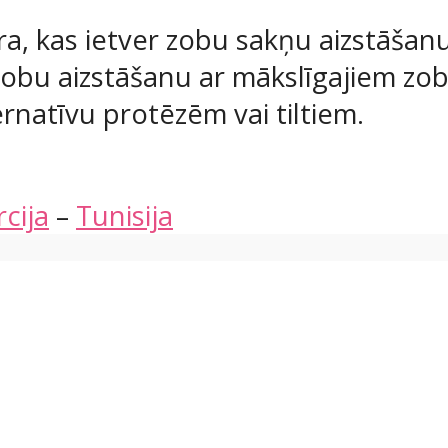
ra, kas ietver zobu sakņu aizstāšanu
obu aizstāšanu ar mākslīgajiem zobie
ernatīvu protēzēm vai tiltiem.
cija
–
Tunisija