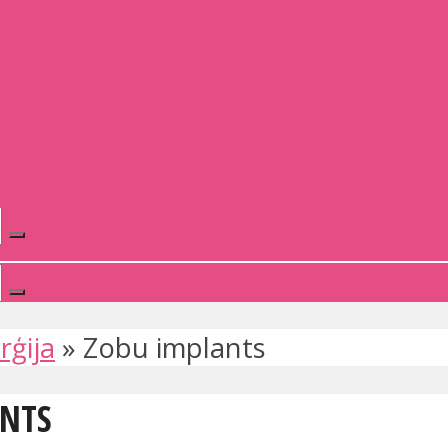
rģija
»
Zobu implants
ANTS