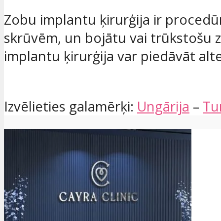
Zobu implantu ķirurģija ir procedū
skrūvēm, un bojātu vai trūkstošu z
implantu ķirurģija var piedāvāt alt
Izvēlieties galamērķi:
Ungārija
–
Tur