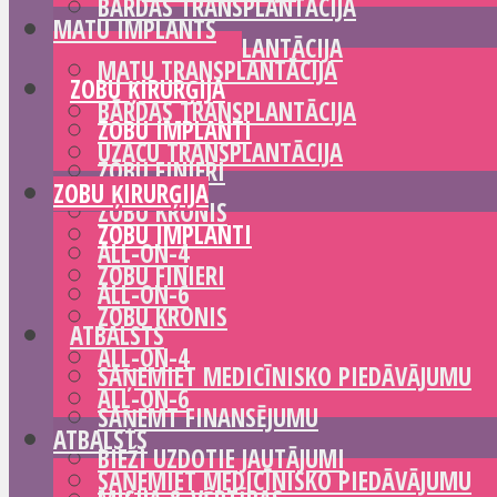
BĀRDAS TRANSPLANTĀCIJA
MATU IMPLANTS
UZACU TRANSPLANTĀCIJA
MATU TRANSPLANTĀCIJA
ZOBU ĶIRURĢIJA
BĀRDAS TRANSPLANTĀCIJA
ZOBU IMPLANTI
UZACU TRANSPLANTĀCIJA
ZOBU FINIERI
ZOBU ĶIRURĢIJA
ZOBU KRONIS
ZOBU IMPLANTI
ALL-ON-4
ZOBU FINIERI
ALL-ON-6
ZOBU KRONIS
ATBALSTS
ALL-ON-4
SAŅEMIET MEDICĪNISKO PIEDĀVĀJUMU
ALL-ON-6
SAŅEMT FINANSĒJUMU
ATBALSTS
BIEŽI UZDOTIE JAUTĀJUMI
SAŅEMIET MEDICĪNISKO PIEDĀVĀJUMU