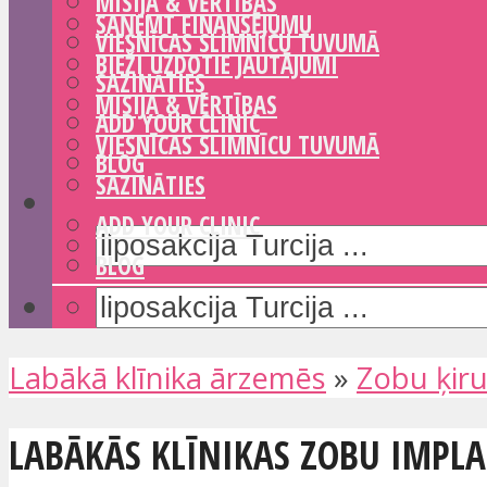
MISIJA & VĒRTĪBAS
SAŅEMT FINANSĒJUMU
VIESNĪCAS SLIMNĪCU TUVUMĀ
BIEŽI UZDOTIE JAUTĀJUMI
SAZINĀTIES
MISIJA & VĒRTĪBAS
ADD YOUR CLINIC
VIESNĪCAS SLIMNĪCU TUVUMĀ
BLOG
SAZINĀTIES
ADD YOUR CLINIC
BLOG
Labākā klīnika ārzemēs
»
Zobu ķiru
LABĀKĀS KLĪNIKAS ZOBU IMPL