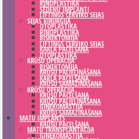
RINOPLASTIKA
SĒDEŅU IMPLANTI
LIFTINGS CERVIKO SEJAS
SEJAS ĶIRURĢIJA
OTOPLASTIKA
RINOPLASTIKA
BIŠKEKTOMIJA
LIFTINGS CERVIKO SEJAS
KAKLA PACELŠANA
OTOPLASTIKA
KRŪŠU OPERĀCIJA
BIŠKEKTOMIJA
KRŪŠU PALIELINĀŠANA
KAKLA PACELŠANA
KRŪŠU SAMAZINĀŠANA
KRŪŠU OPERĀCIJA
KRŪŠU PACELŠANA
KRŪŠU PALIELINĀŠANA
GINEKOMASTIJA
KRŪŠU SAMAZINĀŠANA
MATU IMPLANTS
KRŪŠU PACELŠANA
MATU TRANSPLANTĀCIJA
GINEKOMASTIJA