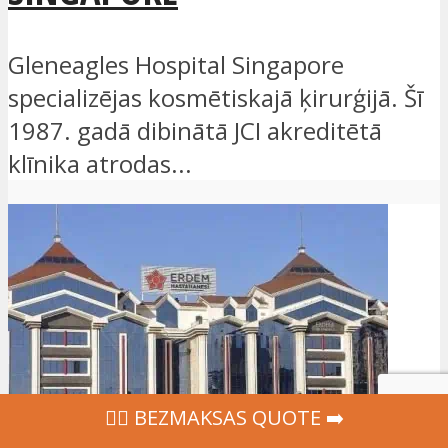
Gleneagles Hospital Singapore
specializējas kosmētiskajā ķirurģijā. Šī
1987. gadā dibinātā JCI akreditētā
klīnika atrodas...
‍👩‍⚕ BEZMAKSAS QUOTE ➡️