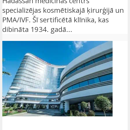
Hadassah medicīnas centrs
specializējas kosmētiskajā ķirurģijā un
PMA/IVF. Šī sertificētā klīnika, kas
dibināta 1934. gadā...