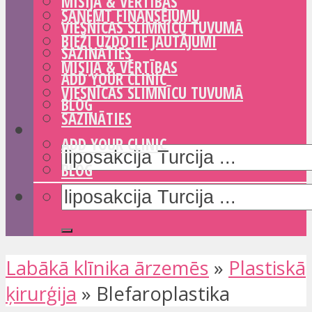
MISIJA & VĒRTĪBAS
SAŅEMT FINANSĒJUMU
VIESNĪCAS SLIMNĪCU TUVUMĀ
BIEŽI UZDOTIE JAUTĀJUMI
SAZINĀTIES
MISIJA & VĒRTĪBAS
ADD YOUR CLINIC
VIESNĪCAS SLIMNĪCU TUVUMĀ
BLOG
SAZINĀTIES
ADD YOUR CLINIC
BLOG
Labākā klīnika ārzemēs
»
Plastiskā
ķirurģija
»
Blefaroplastika