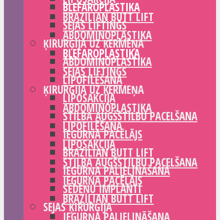
BLEFAROPLASTIKA
BRAZILIAN BUTT LIFT
SEJAS LIFTINGS
ABDOMINOPLASTIKA
ĶIRURĢIJA UZ ĶERMEŅA
BLEFAROPLASTIKA
ABDOMINOPLASTIKA
SEJAS LIFTINGS
LIPOFILĒŠANA
ĶIRURĢIJA UZ ĶERMEŅA
LIPOSAKCIJA
ABDOMINOPLASTIKA
STILBA AUGŠSTILBU PACELŠANA
LIPOFILĒŠANA
IEGURŅA PACĒLĀJS
LIPOSAKCIJA
BRAZILIAN BUTT LIFT
STILBA AUGŠSTILBU PACELŠANA
IEGURŅA PALIELINĀŠANA
IEGURŅA PACĒLĀJS
SĒDEŅU IMPLANTI
BRAZILIAN BUTT LIFT
SEJAS ĶIRURĢIJA
IEGURŅA PALIELINĀŠANA