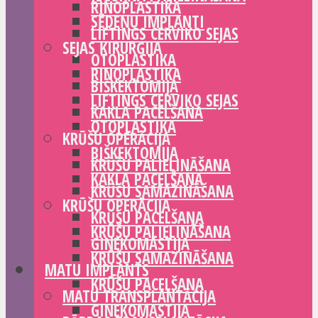
RINOPLASTIKA
SĒDEŅU IMPLANTI
LIFTINGS CERVIKO SEJAS
SEJAS ĶIRURĢIJA
OTOPLASTIKA
RINOPLASTIKA
BIŠKEKTOMIJA
LIFTINGS CERVIKO SEJAS
KAKLA PACELŠANA
OTOPLASTIKA
KRŪŠU OPERĀCIJA
BIŠKEKTOMIJA
KRŪŠU PALIELINĀŠANA
KAKLA PACELŠANA
KRŪŠU SAMAZINĀŠANA
KRŪŠU OPERĀCIJA
KRŪŠU PACELŠANA
KRŪŠU PALIELINĀŠANA
GINEKOMASTIJA
KRŪŠU SAMAZINĀŠANA
MATU IMPLANTS
KRŪŠU PACELŠANA
MATU TRANSPLANTĀCIJA
GINEKOMASTIJA