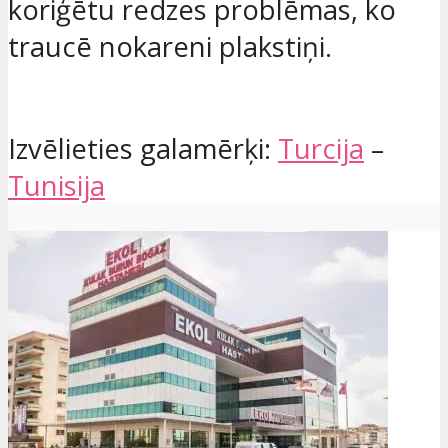
koriģētu redzes problēmas, ko
traucē nokareni plakstiņi.
Izvēlieties galamērķi:
Turcija
–
Tunisija