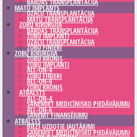
BĀRDAS TRANSPLANTĀCIJA
MATU IMPLANTS
UZACU TRANSPLANTĀCIJA
MATU TRANSPLANTĀCIJA
ZOBU ĶIRURĢIJA
BĀRDAS TRANSPLANTĀCIJA
ZOBU IMPLANTI
UZACU TRANSPLANTĀCIJA
ZOBU FINIERI
ZOBU ĶIRURĢIJA
ZOBU KRONIS
ZOBU IMPLANTI
ALL-ON-4
ZOBU FINIERI
ALL-ON-6
ZOBU KRONIS
ATBALSTS
ALL-ON-4
SAŅEMIET MEDICĪNISKO PIEDĀVĀJUMU
ALL-ON-6
SAŅEMT FINANSĒJUMU
ATBALSTS
BIEŽI UZDOTIE JAUTĀJUMI
SAŅEMIET MEDICĪNISKO PIEDĀVĀJUMU