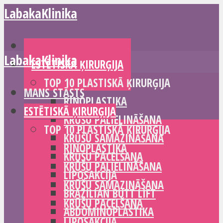
LabakaKlinika
MANS STĀSTS
LabakaKlinika
ESTĒTISKĀ ĶIRURĢIJA
TOP 10 PLASTISKĀ ĶIRURĢIJA
MANS STĀSTS
RINOPLASTIKA
ESTĒTISKĀ ĶIRURĢIJA
KRŪŠU PALIELINĀŠANA
TOP 10 PLASTISKĀ ĶIRURĢIJA
KRŪŠU SAMAZINĀŠANA
RINOPLASTIKA
KRŪŠU PACELŠANA
KRŪŠU PALIELINĀŠANA
LIPOSAKCIJA
KRŪŠU SAMAZINĀŠANA
BRAZILIAN BUTT LIFT
KRŪŠU PACELŠANA
ABDOMINOPLASTIKA
LIPOSAKCIJA