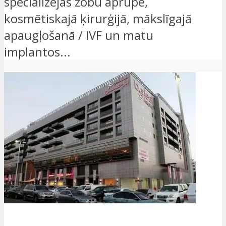
specializējas zobu aprūpē,
kosmētiskajā ķirurģijā, mākslīgajā
apaugļošanā / IVF un matu
implantos...