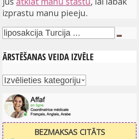
jūs
atklāt manu stāstu
, lai labāk
izprastu manu pieeju.
ĀRSTĒŠANAS VEIDA IZVĒLE
BEZMAKSAS CITĀTS