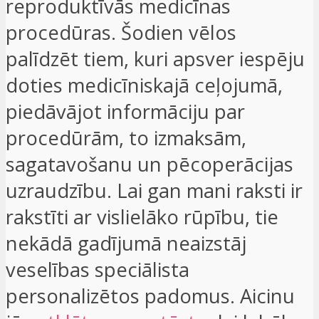
reproduktīvās medicīnas
procedūras. Šodien vēlos
palīdzēt tiem, kuri apsver iespēju
doties medicīniskajā ceļojumā,
piedāvājot informāciju par
procedūrām, to izmaksām,
sagatavošanu un pēcoperācijas
uzraudzību. Lai gan mani raksti ir
rakstīti ar vislielāko rūpību, tie
nekādā gadījumā neaizstāj
veselības speciālista
personalizētos padomus. Aicinu