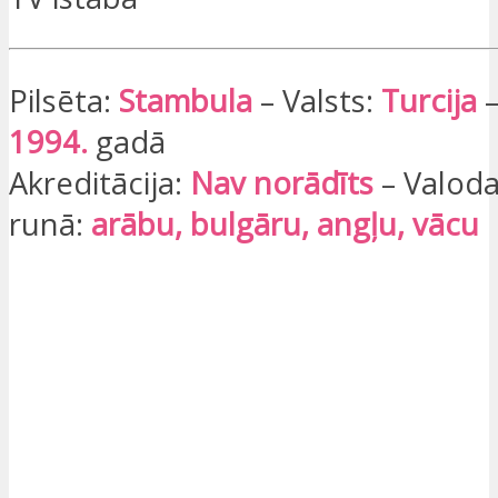
Pilsēta:
Stambula
– Valsts:
Turcija
–
1994.
gadā
Akreditācija:
Nav norādīts
– Valoda
runā:
arābu, bulgāru, angļu, vācu