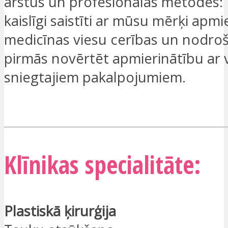
ārstus un profesionālas metodes
kaislīgi saistīti ar mūsu mērķi apm
medicīnas viesu cerības un nodroš
pirmās novērtēt apmierinātību ar
sniegtajiem pakalpojumiem.
ES ESMU IEINTERESĒTS
Klīnikas specialitāte:
Plastiskā ķirurģija