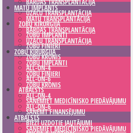
BĀRDAS TRANSPLANTĀCIJA
MATU IMPLANTS
UZACU TRANSPLANTĀCIJA
MATU TRANSPLANTĀCIJA
ZOBU ĶIRURĢIJA
BĀRDAS TRANSPLANTĀCIJA
ZOBU IMPLANTI
UZACU TRANSPLANTĀCIJA
ZOBU FINIERI
ZOBU ĶIRURĢIJA
ZOBU KRONIS
ZOBU IMPLANTI
ALL-ON-4
ZOBU FINIERI
ALL-ON-6
ZOBU KRONIS
ATBALSTS
ALL-ON-4
SAŅEMIET MEDICĪNISKO PIEDĀVĀJUMU
ALL-ON-6
SAŅEMT FINANSĒJUMU
ATBALSTS
BIEŽI UZDOTIE JAUTĀJUMI
SAŅEMIET MEDICĪNISKO PIEDĀVĀJUMU