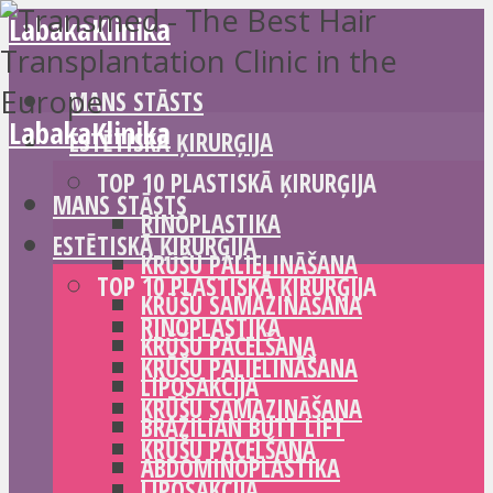
LabakaKlinika
MANS STĀSTS
LabakaKlinika
ESTĒTISKĀ ĶIRURĢIJA
TOP 10 PLASTISKĀ ĶIRURĢIJA
MANS STĀSTS
RINOPLASTIKA
ESTĒTISKĀ ĶIRURĢIJA
KRŪŠU PALIELINĀŠANA
TOP 10 PLASTISKĀ ĶIRURĢIJA
KRŪŠU SAMAZINĀŠANA
RINOPLASTIKA
KRŪŠU PACELŠANA
KRŪŠU PALIELINĀŠANA
LIPOSAKCIJA
KRŪŠU SAMAZINĀŠANA
BRAZILIAN BUTT LIFT
KRŪŠU PACELŠANA
ABDOMINOPLASTIKA
LIPOSAKCIJA