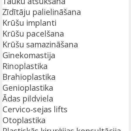
Tauku atsūkšana
Zīdītāju palielināšana
Krūšu implanti
Krūšu pacelšana
Krūšu samazināšana
Ginekomastija
Rinoplastika
Brahioplastika
Genioplastika
Ādas pildviela
Cervico-sejas lifts
Otoplastika
Plastiskās ķirurģijas konsultācija