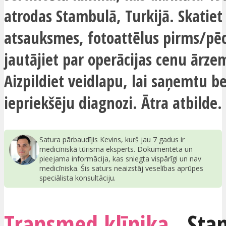
atrodas Stambulā, Turkijā. Skatiet
atsauksmes, fotoattēlus pirms/pē
jautājiet par operācijas cenu ārze
Aizpildiet veidlapu, lai saņemtu 
iepriekšēju diagnozi. Ātra atbilde.
Satura pārbaudījis Kevins, kurš jau 7 gadus ir
medicīniskā tūrisma eksperts. Dokumentēta un
pieejama informācija, kas sniegta vispārīgi un nav
medicīniska. Šis saturs neaizstāj veselības aprūpes
speciālista konsultāciju.
Transmed klīnika
,
Sta