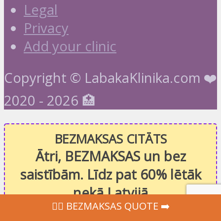
Legal
Privacy
Add your clinic
Copyright © LabakaKlinika.com ❤️
2020 - 2026 🏥
BEZMAKSAS CITĀTS
Ātri, BEZMAKSAS un bez
saistībām. Līdz pat 60% lētāk
nekā Latvijā
‍👩‍⚕ BEZMAKSAS QUOTE ➡️
Nom
*