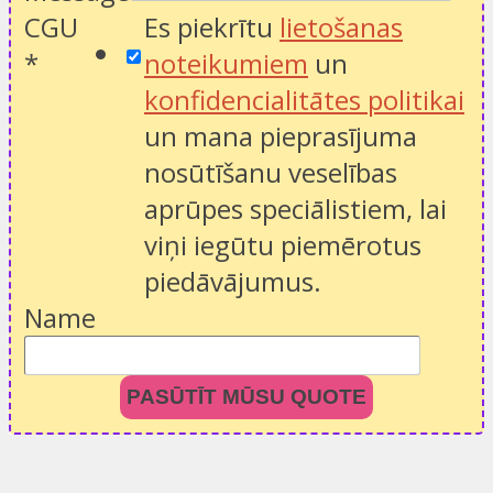
CGU
Es piekrītu
lietošanas
*
noteikumiem
un
konfidencialitātes politikai
un mana pieprasījuma
nosūtīšanu veselības
aprūpes speciālistiem, lai
viņi iegūtu piemērotus
piedāvājumus.
Name
PASŪTĪT MŪSU QUOTE