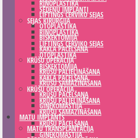
RINOPLASTIKA
SĒDEŅU IMPLANTI
LIFTINGS CERVIKO SEJAS
SEJAS ĶIRURĢIJA
OTOPLASTIKA
RINOPLASTIKA
BIŠKEKTOMIJA
LIFTINGS CERVIKO SEJAS
KAKLA PACELŠANA
OTOPLASTIKA
KRŪŠU OPERĀCIJA
BIŠKEKTOMIJA
KRŪŠU PALIELINĀŠANA
KAKLA PACELŠANA
KRŪŠU SAMAZINĀŠANA
KRŪŠU OPERĀCIJA
KRŪŠU PACELŠANA
KRŪŠU PALIELINĀŠANA
GINEKOMASTIJA
KRŪŠU SAMAZINĀŠANA
MATU IMPLANTS
KRŪŠU PACELŠANA
MATU TRANSPLANTĀCIJA
GINEKOMASTIJA