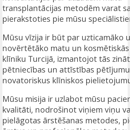
transplantācijas metodēm varat s
pierakstoties pie mūsu speciālisti
Mūsu vīzija ir būt par uzticamāko 
novērtētāko matu un kosmētiskās ķ
klīniku Turcijā, izmantojot tās zinā
pētniecības un attīstības pētījum
novatoriskus klīniskos pielietojum
Mūsu misija ir uzlabot mūsu pacie
kvalitāti, nodrošinot viņiem viņu 
pielāgotas ārstēšanas metodes, p