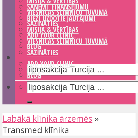
MISIJA & VĒRTĪBAS
SAŅEMT FINANSĒJUMU
VIESNĪCAS SLIMNĪCU TUVUMĀ
BIEŽI UZDOTIE JAUTĀJUMI
SAZINĀTIES
MISIJA & VĒRTĪBAS
ADD YOUR CLINIC
VIESNĪCAS SLIMNĪCU TUVUMĀ
BLOG
SAZINĀTIES
ADD YOUR CLINIC
BLOG
Labākā klīnika ārzemēs
»
Transmed klīnika