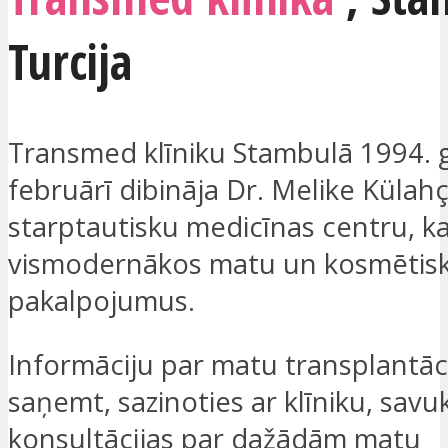
Turcija
Transmed klīniku Stambulā 1994. 
februārī dibināja Dr. Melike Külahç
starptautisku medicīnas centru, k
vismodernākos matu un kosmētiskā
pakalpojumus.
Informāciju par matu transplantāci
saņemt, sazinoties ar klīniku, savu
konsultācijas par dažādām matu