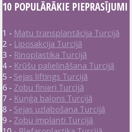
10 POPULĀRĀKIE PIEPRASĪJUMI
1 -
Matu transplantācija Turcijā
2 -
Liposakcija Turcijā
3 -
Rinoplastika Turcijā
4 -
Krūšu palielināšana Turcijā
5 -
Sejas liftings Turcijā
6 -
Zobu finieri Turcijā
7 -
Kuņģa balons Turcijā
8 -
Sejas uzlabošana Turcijā
9 -
Zobu implanti Turcijā
10 -
Blefaroplastika Turcijā