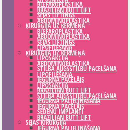
BLEFAROPLASTIKA
BRAZILIAN BUTT LIFT
SEJAS LIFTINGS
ABDOMINOPLASTIKA
ĶIRURĢIJA UZ ĶERMEŅA
BLEFAROPLASTIKA
ABDOMINOPLASTIKA
SEJAS LIFTINGS
LIPOFILĒŠANA
ĶIRURĢIJA UZ ĶERMEŅA
LIPOSAKCIJA
ABDOMINOPLASTIKA
STILBA AUGŠSTILBU PACELŠANA
LIPOFILĒŠANA
IEGURŅA PACĒLĀJS
LIPOSAKCIJA
BRAZILIAN BUTT LIFT
STILBA AUGŠSTILBU PACELŠANA
IEGURŅA PALIELINĀŠANA
IEGURŅA PACĒLĀJS
SĒDEŅU IMPLANTI
BRAZILIAN BUTT LIFT
SEJAS ĶIRURĢIJA
IEGURŅA PALIELINĀŠANA