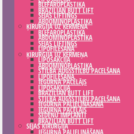
BLEFAROPLASTIKA
BRAZILIAN BUTT LIFT
SEJAS LIFTINGS
ABDOMINOPLASTIKA
ĶIRURĢIJA UZ ĶERMEŅA
BLEFAROPLASTIKA
ABDOMINOPLASTIKA
SEJAS LIFTINGS
LIPOFILĒŠANA
ĶIRURĢIJA UZ ĶERMEŅA
LIPOSAKCIJA
ABDOMINOPLASTIKA
STILBA AUGŠSTILBU PACELŠANA
LIPOFILĒŠANA
IEGURŅA PACĒLĀJS
LIPOSAKCIJA
BRAZILIAN BUTT LIFT
STILBA AUGŠSTILBU PACELŠANA
IEGURŅA PALIELINĀŠANA
IEGURŅA PACĒLĀJS
SĒDEŅU IMPLANTI
BRAZILIAN BUTT LIFT
SEJAS ĶIRURĢIJA
IEGURŅA PALIELINĀŠANA