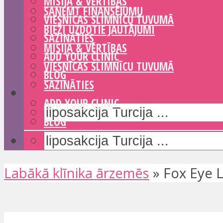
MISIJA & VĒRTĪBAS
SAŅEMT FINANSĒJUMU
VIESNĪCAS SLIMNĪCU TUVUMĀ
BIEŽI UZDOTIE JAUTĀJUMI
SAZINĀTIES
MISIJA & VĒRTĪBAS
ADD YOUR CLINIC
VIESNĪCAS SLIMNĪCU TUVUMĀ
BLOG
SAZINĀTIES
ADD YOUR CLINIC
BLOG
Labākā klīnika ārzemēs
»
Fox Eye L