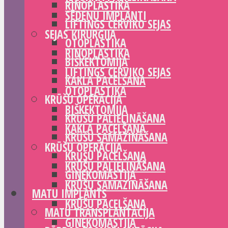
RINOPLASTIKA
SĒDEŅU IMPLANTI
LIFTINGS CERVIKO SEJAS
SEJAS ĶIRURĢIJA
OTOPLASTIKA
RINOPLASTIKA
BIŠKEKTOMIJA
LIFTINGS CERVIKO SEJAS
KAKLA PACELŠANA
OTOPLASTIKA
KRŪŠU OPERĀCIJA
BIŠKEKTOMIJA
KRŪŠU PALIELINĀŠANA
KAKLA PACELŠANA
KRŪŠU SAMAZINĀŠANA
KRŪŠU OPERĀCIJA
KRŪŠU PACELŠANA
KRŪŠU PALIELINĀŠANA
GINEKOMASTIJA
KRŪŠU SAMAZINĀŠANA
MATU IMPLANTS
KRŪŠU PACELŠANA
MATU TRANSPLANTĀCIJA
GINEKOMASTIJA