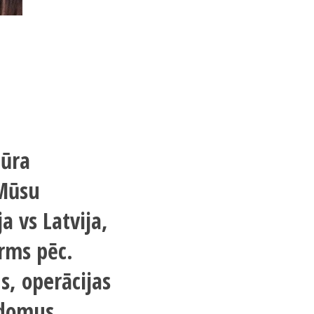
dūra
 Mūsu
a vs Latvija,
rms pēc.
s, operācijas
adomus