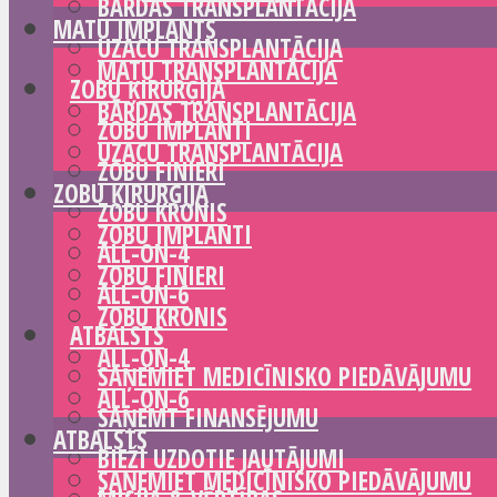
BĀRDAS TRANSPLANTĀCIJA
MATU IMPLANTS
UZACU TRANSPLANTĀCIJA
MATU TRANSPLANTĀCIJA
ZOBU ĶIRURĢIJA
BĀRDAS TRANSPLANTĀCIJA
ZOBU IMPLANTI
UZACU TRANSPLANTĀCIJA
ZOBU FINIERI
ZOBU ĶIRURĢIJA
ZOBU KRONIS
ZOBU IMPLANTI
ALL-ON-4
ZOBU FINIERI
ALL-ON-6
ZOBU KRONIS
ATBALSTS
ALL-ON-4
SAŅEMIET MEDICĪNISKO PIEDĀVĀJUMU
ALL-ON-6
SAŅEMT FINANSĒJUMU
ATBALSTS
BIEŽI UZDOTIE JAUTĀJUMI
SAŅEMIET MEDICĪNISKO PIEDĀVĀJUMU