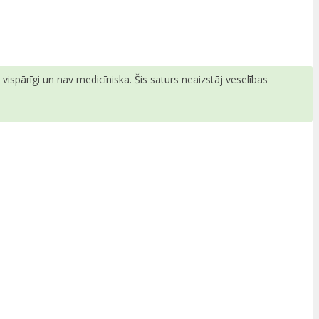
ispārīgi un nav medicīniska. Šis saturs neaizstāj veselības