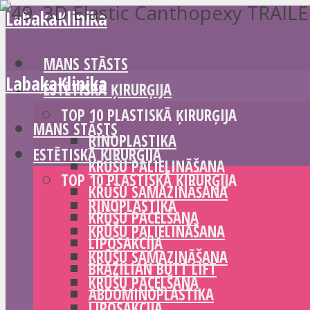
LabakaKlinika
MANS STĀSTS
LabakaKlinika
ESTĒTISKĀ ĶIRURĢIJA
TOP 10 PLASTISKĀ ĶIRURĢIJA
MANS STĀSTS
RINOPLASTIKA
ESTĒTISKĀ ĶIRURĢIJA
KRŪŠU PALIELINĀŠANA
TOP 10 PLASTISKĀ ĶIRURĢIJA
KRŪŠU SAMAZINĀŠANA
RINOPLASTIKA
KRŪŠU PACELŠANA
KRŪŠU PALIELINĀŠANA
LIPOSAKCIJA
KRŪŠU SAMAZINĀŠANA
BRAZILIAN BUTT LIFT
KRŪŠU PACELŠANA
ABDOMINOPLASTIKA
LIPOSAKCIJA