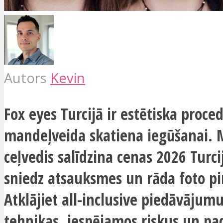
Autors
Kevin
Fox eyes Turcijā ir estētiska proce
mandeļveida skatiena iegūšanai.
ceļvedis salīdzina cenas 2026 Turcij
sniedz atsauksmes un rāda foto pi
Atklājiet all-inclusive piedāvājumu
tehnikas, iespējamos riskus un p