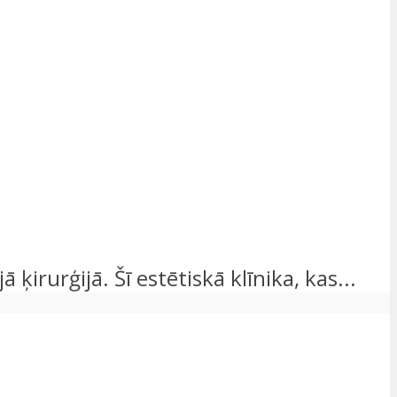
irurģijā. Šī estētiskā klīnika, kas...