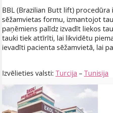
BBL (Brazilian Butt lift) procedūra 
sēžamvietas formu, izmantojot ta
paņēmiens palīdz izvadīt liekos ta
tauki tiek attīrīti, lai likvidētu pi
ievadīti pacienta sēžamvietā, lai 
Izvēlieties valsti:
Turcija
–
Tunisija