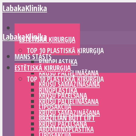
LabakaKlinika
MANS STĀSTS
LabakaKlinika
ESTĒTISKĀ ĶIRURĢIJA
TOP 10 PLASTISKĀ ĶIRURĢIJA
MANS STĀSTS
RINOPLASTIKA
ESTĒTISKĀ ĶIRURĢIJA
KRŪŠU PALIELINĀŠANA
TOP 10 PLASTISKĀ ĶIRURĢIJA
KRŪŠU SAMAZINĀŠANA
RINOPLASTIKA
KRŪŠU PACELŠANA
KRŪŠU PALIELINĀŠANA
LIPOSAKCIJA
KRŪŠU SAMAZINĀŠANA
BRAZILIAN BUTT LIFT
KRŪŠU PACELŠANA
ABDOMINOPLASTIKA
LIPOSAKCIJA