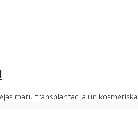
I
jas matu transplantācijā un kosmētiskajā ķ