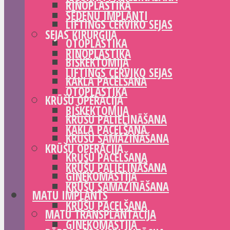
RINOPLASTIKA
SĒDEŅU IMPLANTI
LIFTINGS CERVIKO SEJAS
SEJAS ĶIRURĢIJA
OTOPLASTIKA
RINOPLASTIKA
BIŠKEKTOMIJA
LIFTINGS CERVIKO SEJAS
KAKLA PACELŠANA
OTOPLASTIKA
KRŪŠU OPERĀCIJA
BIŠKEKTOMIJA
KRŪŠU PALIELINĀŠANA
KAKLA PACELŠANA
KRŪŠU SAMAZINĀŠANA
KRŪŠU OPERĀCIJA
KRŪŠU PACELŠANA
KRŪŠU PALIELINĀŠANA
GINEKOMASTIJA
KRŪŠU SAMAZINĀŠANA
MATU IMPLANTS
KRŪŠU PACELŠANA
MATU TRANSPLANTĀCIJA
GINEKOMASTIJA