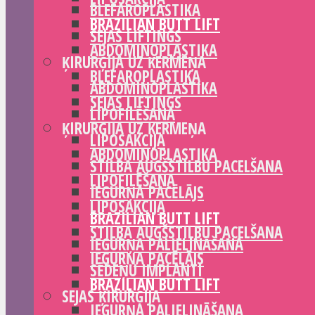
BLEFAROPLASTIKA
BRAZILIAN BUTT LIFT
SEJAS LIFTINGS
ABDOMINOPLASTIKA
ĶIRURĢIJA UZ ĶERMEŅA
BLEFAROPLASTIKA
ABDOMINOPLASTIKA
SEJAS LIFTINGS
LIPOFILĒŠANA
ĶIRURĢIJA UZ ĶERMEŅA
LIPOSAKCIJA
ABDOMINOPLASTIKA
STILBA AUGŠSTILBU PACELŠANA
LIPOFILĒŠANA
IEGURŅA PACĒLĀJS
LIPOSAKCIJA
BRAZILIAN BUTT LIFT
STILBA AUGŠSTILBU PACELŠANA
IEGURŅA PALIELINĀŠANA
IEGURŅA PACĒLĀJS
SĒDEŅU IMPLANTI
BRAZILIAN BUTT LIFT
SEJAS ĶIRURĢIJA
IEGURŅA PALIELINĀŠANA