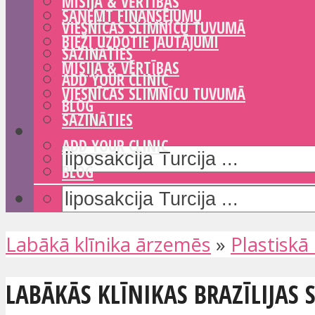
MISIJA & VĒRTĪBAS
SAŅEMT FINANSĒJUMU
VIESNĪCAS SLIMNĪCU TUVUMĀ
BIEŽI UZDOTIE JAUTĀJUMI
SAZINĀTIES
MISIJA & VĒRTĪBAS
ADD YOUR CLINIC
VIESNĪCAS SLIMNĪCU TUVUMĀ
BLOG
SAZINĀTIES
ADD YOUR CLINIC
BLOG
Labākā klīnika ārzemēs
»
Plastiskā 
LABĀKĀS KLĪNIKAS BRAZĪLIJAS S