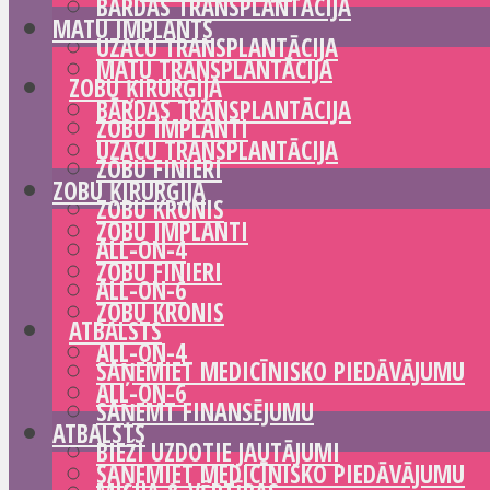
BĀRDAS TRANSPLANTĀCIJA
MATU IMPLANTS
UZACU TRANSPLANTĀCIJA
MATU TRANSPLANTĀCIJA
ZOBU ĶIRURĢIJA
BĀRDAS TRANSPLANTĀCIJA
ZOBU IMPLANTI
UZACU TRANSPLANTĀCIJA
ZOBU FINIERI
ZOBU ĶIRURĢIJA
ZOBU KRONIS
ZOBU IMPLANTI
ALL-ON-4
ZOBU FINIERI
ALL-ON-6
ZOBU KRONIS
ATBALSTS
ALL-ON-4
SAŅEMIET MEDICĪNISKO PIEDĀVĀJUMU
ALL-ON-6
SAŅEMT FINANSĒJUMU
ATBALSTS
BIEŽI UZDOTIE JAUTĀJUMI
SAŅEMIET MEDICĪNISKO PIEDĀVĀJUMU