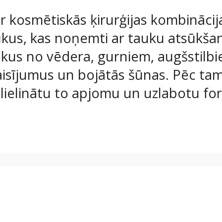
ir kosmētiskās ķirurģijas kombinācija
ukus, kas noņemti ar tauku atsūkša
ukus no vēdera, gurniem, augšstilbi
emaisījumus un bojātās šūnas. Pēc tam 
palielinātu to apjomu un uzlabotu fo