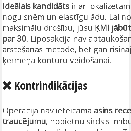
Ideālais kandidāts
ir ar lokalizētā
nogulsnēm un elastīgu ādu. Lai n
maksimālu drošību, jūsu
ĶMI jābū
par 30
. Liposakcija nav aptaukoša
ārstēšanas metode, bet gan risin
ķermeņa kontūru veidošanai.
❌ Kontrindikācijas
Operācija nav ieteicama
asins rec
traucējumu
, nopietnu sirds slimību