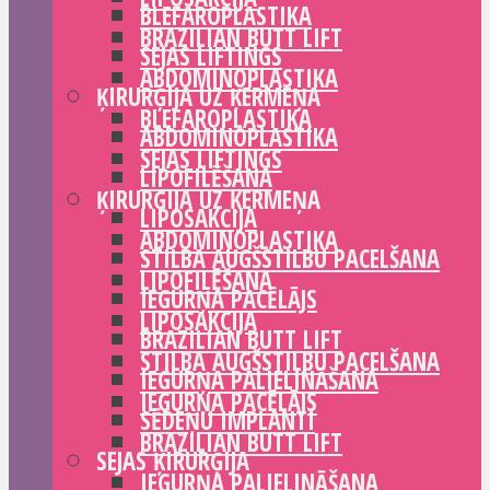
BLEFAROPLASTIKA
BRAZILIAN BUTT LIFT
SEJAS LIFTINGS
ABDOMINOPLASTIKA
ĶIRURĢIJA UZ ĶERMEŅA
BLEFAROPLASTIKA
ABDOMINOPLASTIKA
SEJAS LIFTINGS
LIPOFILĒŠANA
ĶIRURĢIJA UZ ĶERMEŅA
LIPOSAKCIJA
ABDOMINOPLASTIKA
STILBA AUGŠSTILBU PACELŠANA
LIPOFILĒŠANA
IEGURŅA PACĒLĀJS
LIPOSAKCIJA
BRAZILIAN BUTT LIFT
STILBA AUGŠSTILBU PACELŠANA
IEGURŅA PALIELINĀŠANA
IEGURŅA PACĒLĀJS
SĒDEŅU IMPLANTI
BRAZILIAN BUTT LIFT
SEJAS ĶIRURĢIJA
IEGURŅA PALIELINĀŠANA