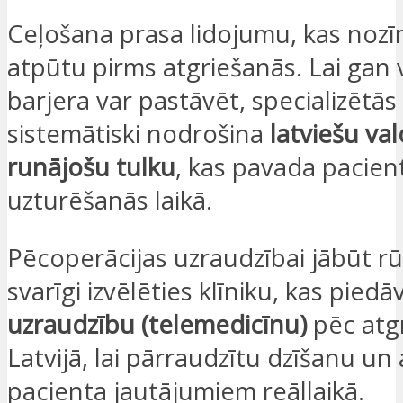
Ceļošana prasa lidojumu, kas nozī
atpūtu pirms atgriešanās. Lai gan
barjera var pastāvēt, specializētā
sistemātiski nodrošina
latviešu va
runājošu tulku
, kas pavada pacien
uzturēšanās laikā.
Pēcoperācijas uzraudzībai jābūt rūp
svarīgi izvēlēties klīniku, kas pied
uzraudzību (telemedicīnu)
pēc atg
Latvijā, lai pārraudzītu dzīšanu un
pacienta jautājumiem reāllaikā.