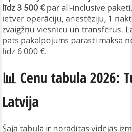
līdz 3 500 €
par all-inclusive paket
ietver operāciju, anestēziju, 1 nakti
zvaigžņu viesnīcu un transfērus. La
pats pakalpojums parasti maksā n
līdz 6 000 €.
📊 Cenu tabula 2026: Tu
Latvija
Šajā tabulā ir norādītas vidējās iz