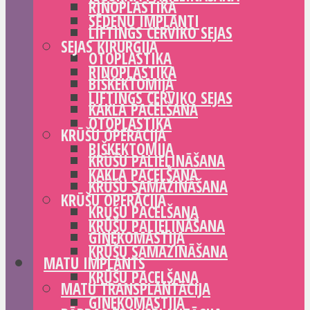
RINOPLASTIKA
SĒDEŅU IMPLANTI
LIFTINGS CERVIKO SEJAS
SEJAS ĶIRURĢIJA
OTOPLASTIKA
RINOPLASTIKA
BIŠKEKTOMIJA
LIFTINGS CERVIKO SEJAS
KAKLA PACELŠANA
OTOPLASTIKA
KRŪŠU OPERĀCIJA
BIŠKEKTOMIJA
KRŪŠU PALIELINĀŠANA
KAKLA PACELŠANA
KRŪŠU SAMAZINĀŠANA
KRŪŠU OPERĀCIJA
KRŪŠU PACELŠANA
KRŪŠU PALIELINĀŠANA
GINEKOMASTIJA
KRŪŠU SAMAZINĀŠANA
MATU IMPLANTS
KRŪŠU PACELŠANA
MATU TRANSPLANTĀCIJA
GINEKOMASTIJA