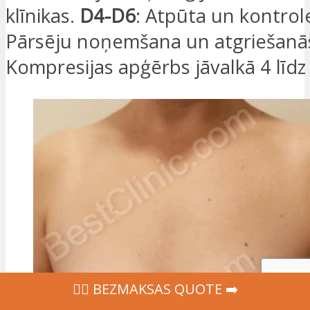
klīnikas.
D4-D6
: Atpūta un kontrol
Pārsēju noņemšana un atgriešanā
Kompresijas apģērbs jāvalkā 4 līdz
‍👩‍⚕ BEZMAKSAS QUOTE ➡️