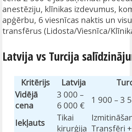
anestēziju, klīnikas izdevumus, ko
apģērbu, 6 viesnīcas naktis un visu
transfērus (Lidosta/Viesnīca/Klīnik
Latvija vs Turcija salīdzināj
Kritērijs
Latvija
Turc
Vidējā
3 000 –
1 900 – 3 
cena
6 000 €
Tikai
Izmitināša
Iekļauts
ķirurģija
Transfēri 