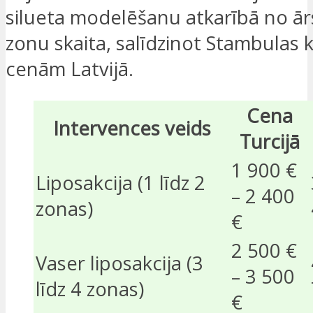
silueta modelēšanu atkarībā no ā
zonu skaita, salīdzinot Stambulas k
cenām Latvijā.
Cena
Intervences veids
Turcijā
1 900 €
Liposakcija (1 līdz 2
– 2 400
zonas)
€
2 500 €
Vaser liposakcija (3
– 3 500
līdz 4 zonas)
€