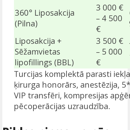
3 000 €
360° Liposakcija
– 4 500
(Pilna)
€
Liposakcija +
3 500 €
Sēžamvietas
– 5 000
lipofillings (BBL)
€
Turcijas komplektā parasti iekļa
ķirurga honorārs, anestēzija, 5*
VIP transfēri, kompresijas apģē
pēcoperācijas uzraudzība.