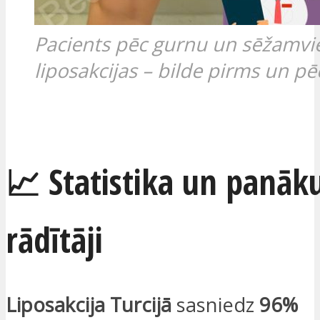
Pacients pēc gurnu un sēžamvi
liposakcijas – bilde pirms un pē
ES ESMU IEINTERESĒTS
📈 Statistika un panā
rādītāji
Liposakcija Turcijā
sasniedz
96%