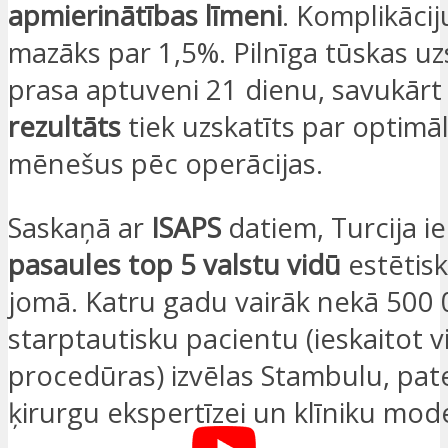
apmierinātības līmeni
. Komplikāciju
mazāks par 1,5%. Pilnīga tūskas u
prasa aptuveni 21 dienu, savukār
rezultāts
tiek uzskatīts par optimā
mēnešus pēc operācijas.
Saskaņā ar
ISAPS
datiem, Turcija i
pasaules top 5 valstu vidū
estētisk
jomā. Katru gadu vairāk nekā 500
starptautisku pacientu (ieskaitot v
procedūras) izvēlas Stambulu, pat
ķirurgu ekspertīzei un klīniku m