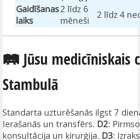
Gaidīšanas
2 līdz 6
2 līdz 4 ne
laiks
mēneši
🛤️ Jūsu medicīniskais 
Stambulā
Standarta uzturēšanās ilgst 7 dien
Ierašanās un transfērs.
D2
: Pirmso
konsultācija un ķirurģija.
D3
: Izrak