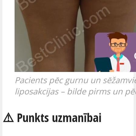
Pacients pēc gurnu un sēžamvi
liposakcijas – bilde pirms un pē
⚠️ Punkts uzmanībai