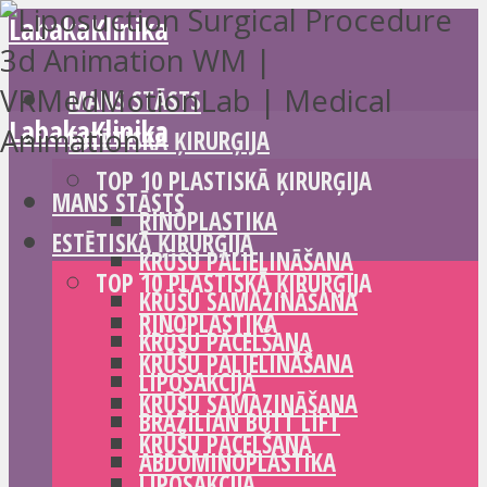
LabakaKlinika
MANS STĀSTS
LabakaKlinika
ESTĒTISKĀ ĶIRURĢIJA
TOP 10 PLASTISKĀ ĶIRURĢIJA
MANS STĀSTS
RINOPLASTIKA
ESTĒTISKĀ ĶIRURĢIJA
KRŪŠU PALIELINĀŠANA
TOP 10 PLASTISKĀ ĶIRURĢIJA
KRŪŠU SAMAZINĀŠANA
RINOPLASTIKA
KRŪŠU PACELŠANA
KRŪŠU PALIELINĀŠANA
LIPOSAKCIJA
KRŪŠU SAMAZINĀŠANA
BRAZILIAN BUTT LIFT
KRŪŠU PACELŠANA
ABDOMINOPLASTIKA
LIPOSAKCIJA