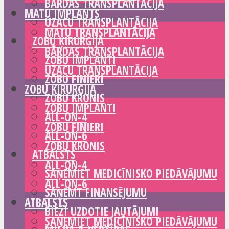
BĀRDAS TRANSPLANTĀCIJA
MATU IMPLANTS
UZACU TRANSPLANTĀCIJA
MATU TRANSPLANTĀCIJA
ZOBU ĶIRURĢIJA
BĀRDAS TRANSPLANTĀCIJA
ZOBU IMPLANTI
UZACU TRANSPLANTĀCIJA
ZOBU FINIERI
ZOBU ĶIRURĢIJA
ZOBU KRONIS
ZOBU IMPLANTI
ALL-ON-4
ZOBU FINIERI
ALL-ON-6
ZOBU KRONIS
ATBALSTS
ALL-ON-4
SAŅEMIET MEDICĪNISKO PIEDĀVĀJUMU
ALL-ON-6
SAŅEMT FINANSĒJUMU
ATBALSTS
BIEŽI UZDOTIE JAUTĀJUMI
SAŅEMIET MEDICĪNISKO PIEDĀVĀJUMU