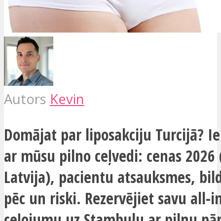
Autors
Kevin
Domājat par liposakciju Turcijā? Ie
ar mūsu pilno ceļvedi: cenas 2026 
Latvija), pacientu atsauksmes, bil
pēc un riski. Rezervējiet savu all-i
ceļojumu uz Stambulu ar pilnu pār