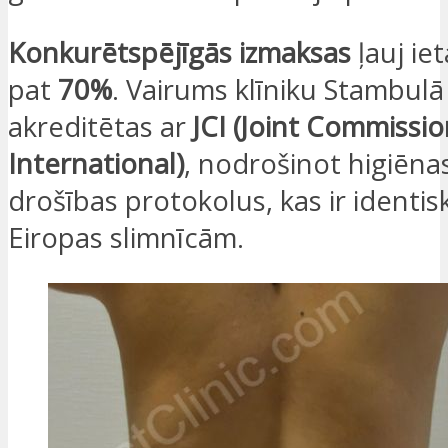
Konkurētspējīgās izmaksas
ļauj iet
pat
70%
. Vairums klīniku Stambulā 
akreditētas ar
JCI (Joint Commissi
International)
, nodrošinot higiēna
drošības protokolus, kas ir identis
Eiropas slimnīcām.