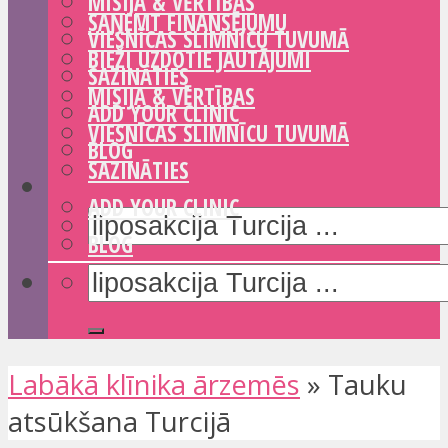
MISIJA & VĒRTĪBAS
SAŅEMT FINANSĒJUMU
VIESNĪCAS SLIMNĪCU TUVUMĀ
BIEŽI UZDOTIE JAUTĀJUMI
SAZINĀTIES
MISIJA & VĒRTĪBAS
ADD YOUR CLINIC
VIESNĪCAS SLIMNĪCU TUVUMĀ
BLOG
SAZINĀTIES
ADD YOUR CLINIC
BLOG
Labākā klīnika ārzemēs
»
Tauku
atsūkšana Turcijā