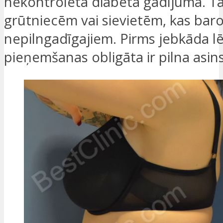
nekontrolēta diabēta gadījumā. Tā i
grūtniecēm vai sievietēm, kas baro 
nepilngadīgajiem. Pirms jebkāda 
pieņemšanas obligāta ir pilna asins