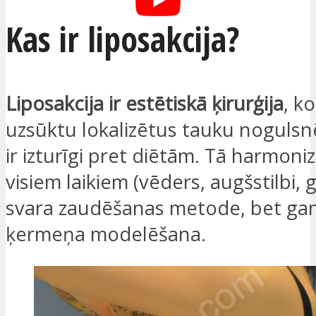
Kas ir liposakcija?
Liposakcija ir estētiskā ķirurģija
, k
uzsūktu lokalizētus tauku nogulsn
ir izturīgi pret diētām. Tā harmoniz
visiem laikiem (vēders, augšstilbi, 
svara zaudēšanas metode, bet gan
ķermeņa modelēšana.