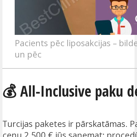
Pacients pēc liposakcijas – bild
un pēc
💰 All-Inclusive paku d
Turcijas paketes ir pārskatāmas. P
cenu 2 500 € jūs saņemat: proced