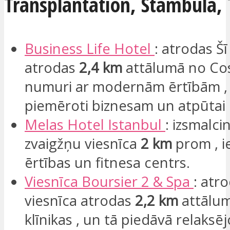
Transplantation, Stambula, T
Business Life Hotel
: atrodas Šī
atrodas
2,4 km
attālumā no Co
numuri ar modernām ērtībām , li
piemēroti biznesam un atpūtai c
Melas
Hotel Istanbul
: izsmalci
zvaigžņu viesnīca
2 km
prom , i
ērtības un fitnesa centrs.
Viesnīca Boursier 2 & Spa
: atro
viesnīca atrodas
2,2 km
attālu
klīnikas , un tā piedāvā relaksē