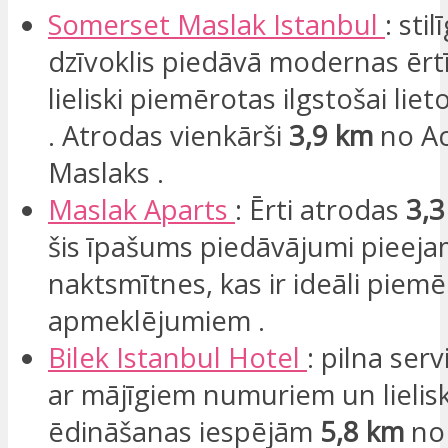
Somerset
Maslak
Istanbul
: sti
dzīvoklis piedāvā modernas ērtī
lieliski piemērotas ilgstošai liet
. Atrodas vienkārši
3,9 km
no A
Maslaks .
Maslak
Aparts
: Ērti atrodas
3,3
šis īpašums piedāvājumi pieeja
naktsmītnes, kas ir ideāli piem
apmeklējumiem .
Bilek
Istanbul Hotel
: pilna serv
ar mājīgiem numuriem un lieli
ēdināšanas iespējām
5,8 km
no 