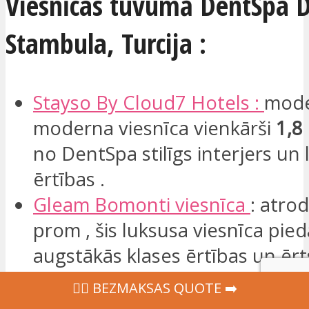
Viesnīcas tuvumā DentSpa D
Stambula, Turcija :
Stayso
By Cloud7 Hotels :
mode
moderna viesnīca vienkārši
1,8
no DentSpa stilīgs interjers un l
ērtības .
Gleam
Bomonti
viesnīca
: atro
prom , šis luksusa viesnīca pie
augstākās klases ērtības un ērts
Jaff
Hotels & Spa
Nisantasi
: šī 
‍👩‍⚕ BEZMAKSAS QUOTE ➡️
pazīstama ar savu relaksējošo 