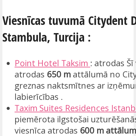
Viesnīcas tuvumā Citydent D
Stambula, Turcija :
Point Hotel
Taksim
: atrodas Šī
atrodas
650 m
attālumā no Cit
greznas naktsmītnes ar izņēm
labierīcības .
Taxim
Suites
Residences
Istan
piemērota ilgstošai uzturēšanās 
viesnīca atrodas
600 m attālu