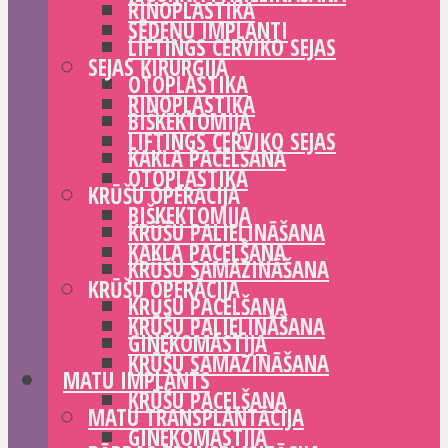
RINOPLASTIKA
SĒDEŅU IMPLANTI
LIFTINGS CERVIKO SEJAS
SEJAS ĶIRURĢIJA
OTOPLASTIKA
RINOPLASTIKA
BIŠKEKTOMIJA
LIFTINGS CERVIKO SEJAS
KAKLA PACELŠANA
OTOPLASTIKA
KRŪŠU OPERĀCIJA
BIŠKEKTOMIJA
KRŪŠU PALIELINĀŠANA
KAKLA PACELŠANA
KRŪŠU SAMAZINĀŠANA
KRŪŠU OPERĀCIJA
KRŪŠU PACELŠANA
KRŪŠU PALIELINĀŠANA
GINEKOMASTIJA
KRŪŠU SAMAZINĀŠANA
MATU IMPLANTS
KRŪŠU PACELŠANA
MATU TRANSPLANTĀCIJA
GINEKOMASTIJA