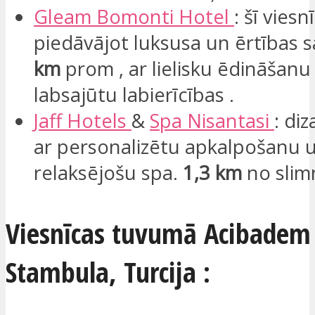
Gleam
Bomonti
Hotel
: šī viesn
piedāvājot luksusa un ērtības
km
prom , ar lielisku ēdināšanu
labsajūtu labierīcības .
Jaff Hotels
&
Spa
Nisantasi
: di
ar personalizētu apkalpošanu 
relaksējošu spa.
1,3 km
no slim
Viesnīcas tuvumā Acibadem
Stambula, Turcija :