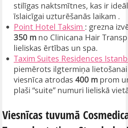
stilīgas naktsmītnes, kas ir ide
īslaicīgai uzturēšanās laikam .
Point Hotel
Taksim
: grezna izv
350 m
no Clinicana Hair Transpl
lieliskas ērtības un spa.
Taxim
Suites
Residences
Istan
piemērots ilgtermiņa lietošanai p
viesnīca atrodas
400 m
prom un
plaši “suite” numuri lieliskā viet
Viesnīcas tuvumā Cosmedica