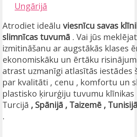
Ungārijā​
Atrodiet ideālu
viesnīcu savas klīni
slimnīcas tuvumā
.
​
Vai jūs meklēja
izmitināšanu ar augstākās klases ē
ekonomiskāku un ērtāku risinājumu
atrast uzmanīgi atlasītās iestādes 
par kvalitāti , cenu , komfortu un 
plastisko ķirurģiju tuvumu klīnikas
Turcijā
, Spānijā , Taizemē , Tunisi
.