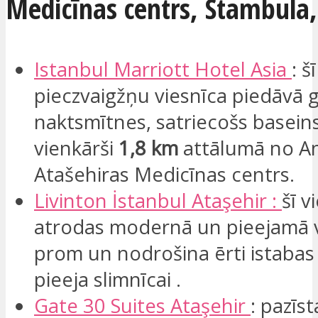
Medicīnas centrs, Stambula, 
Istanbul Marriott Hotel Asia
: šī
pieczvaigžņu viesnīca piedāvā 
naktsmītnes, satriecošs basein
vienkārši
1,8 km
attālumā no A
Atašehiras Medicīnas centrs.
Livinton
İstanbul
Ataşehir :
šī v
atrodas modernā un pieejamā 
prom un nodrošina ērti istabas 
pieeja slimnīcai .​
Gate
30 Suites
Ataşehir
: pazīs