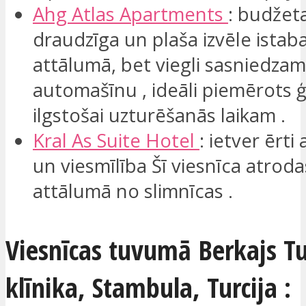
Ahg
Atlas
Apartments
: budže
draudzīga un plaša izvēle istab
attālumā, bet viegli sasniedzam
automašīnu , ideāli piemērots 
ilgstošai uzturēšanās laikam .
Kral As Suite Hotel
: ietver ērt
un viesmīlība Šī viesnīca atrod
attālumā no slimnīcas .
Viesnīcas tuvumā Berkajs Tu
klīnika, Stambula, Turcija :