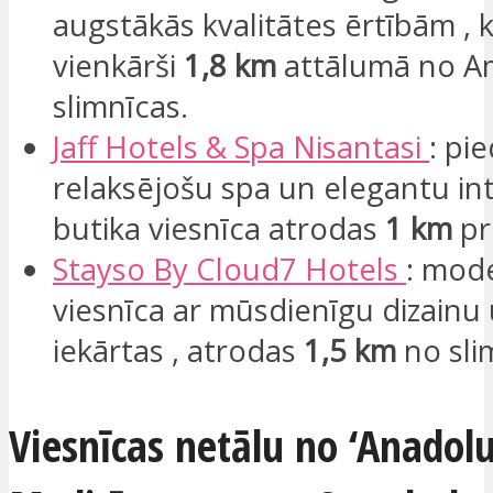
augstākās kvalitātes ērtībām , 
vienkārši
1,8 km
attālumā no A
slimnīcas.
Jaff
Hotels & Spa
Nisantasi
: pi
relaksējošu spa un elegantu inte
butika viesnīca atrodas
1 km
pr
Stayso
By Cloud7 Hotels
: mod
viesnīca ar mūsdienīgu dizainu u
iekārtas , atrodas
1,5 km
no sli
Viesnīcas netālu no ‘Anadol