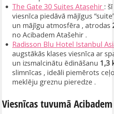
The
Gate
30 Suites
Ataşehir
: 
viesnīca piedāvā mājīgus “suit
un mājīgu atmosfēra , atrodas
no Acibadem Atašehir .
Radisson
Blu
Hotel Istanbul As
augstākās klases viesnīca ar sp
un izsmalcinātu ēdināšanu
1,3
slimnīcas , ideāli piemērots ceļ
meklēju greznu​ pieredze .
Viesnīcas tuvumā Acibadem 