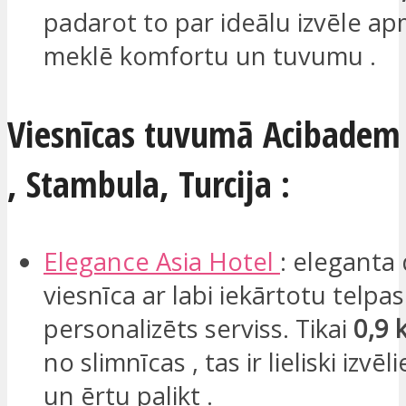
padarot to par ideālu izvēle ap
meklē komfortu un tuvumu .​
Viesnīcas tuvumā Acibadem 
, Stambula, Turcija :
Elegance
Asia Hotel
: eleganta 
viesnīca ar labi iekārtotu telpa
personalizēts serviss. Tikai
0,9
no slimnīcas , tas ir lieliski izvē
un ērtu​ palikt .