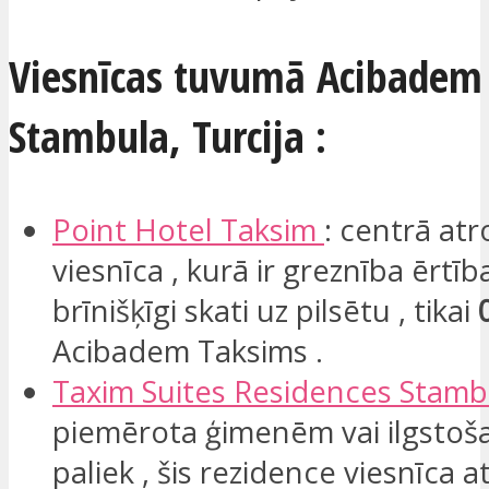
Viesnīcas tuvumā Acibadem
Stambula, Turcija :
Point Hotel
Taksim
: centrā at
viesnīca , kurā ir greznība ērtīb
brīnišķīgi skati uz pilsētu , tikai
Acibadem Taksims .
Taxim
Suites
Residences
Stamb
piemērota ģimenēm vai ilgstoša
paliek , šis rezidence viesnīca 