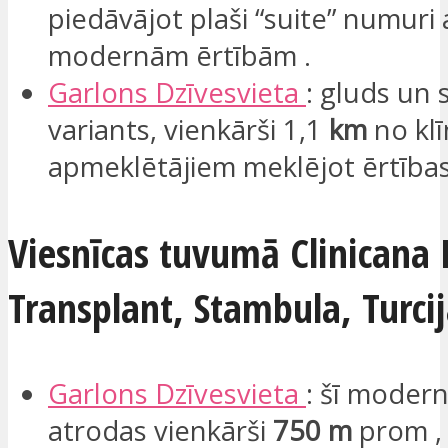
piedāvājot plaši “suite” numuri 
modernām ērtībām .
Garlons
Dzīvesvieta
: gluds un s
variants, vienkārši 1,1
km
no klī
apmeklētājiem meklējot ērtības
Viesnīcas tuvumā Clinicana 
Transplant, Stambula, Turcij
Garlons
Dzīvesvieta
: šī moder
atrodas vienkārši
750 m
prom , 