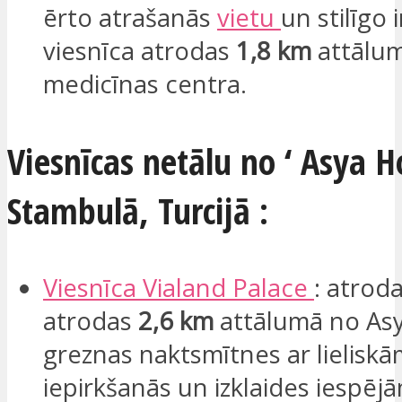
ērto atrašanās
vietu
un stilīgo i
viesnīca atrodas
1,8 km
attālu
medicīnas centra.
Viesnīcas netālu no ‘ Asya Ho
Stambulā, Turcijā :
Viesnīca
Vialand Palace
: atroda
atrodas
2,6 km
attālumā no Asy
greznas naktsmītnes ar lielisk
iepirkšanās un izklaides iespēj