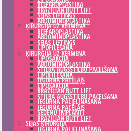
BLEFAROPLASTIKA
BRAZILIAN BUTT LIFT
SEJAS LIFTINGS
ABDOMINOPLASTIKA
ĶIRURĢIJA UZ ĶERMEŅA
BLEFAROPLASTIKA
ABDOMINOPLASTIKA
SEJAS LIFTINGS
LIPOFILĒŠANA
ĶIRURĢIJA UZ ĶERMEŅA
LIPOSAKCIJA
ABDOMINOPLASTIKA
STILBA AUGŠSTILBU PACELŠANA
LIPOFILĒŠANA
IEGURŅA PACĒLĀJS
LIPOSAKCIJA
BRAZILIAN BUTT LIFT
STILBA AUGŠSTILBU PACELŠANA
IEGURŅA PALIELINĀŠANA
IEGURŅA PACĒLĀJS
SĒDEŅU IMPLANTI
BRAZILIAN BUTT LIFT
SEJAS ĶIRURĢIJA
IEGURŅA PALIELINĀŠANA