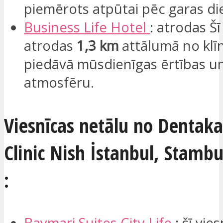
piemērots atpūtai pēc garas di
Business Life Hotel
: atrodas Šī
atrodas
1,3 km
attālumā no klī
piedāvā mūsdienīgas ērtības un
atmosfēru.
Viesnīcas netālu no Dentaka
Clinic Nish İstanbul, Stambu
:
Baymari
Suites City Life
: šī vie