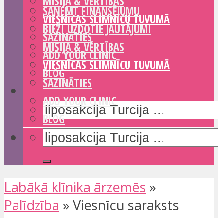
MISIJA & VĒRTĪBAS
SAŅEMT FINANSĒJUMU
VIESNĪCAS SLIMNĪCU TUVUMĀ
BIEŽI UZDOTIE JAUTĀJUMI
SAZINĀTIES
MISIJA & VĒRTĪBAS
ADD YOUR CLINIC
VIESNĪCAS SLIMNĪCU TUVUMĀ
BLOG
SAZINĀTIES
ADD YOUR CLINIC
BLOG
Labākā klīnika ārzemēs
»
Palīdzība
»
Viesnīcu saraksts