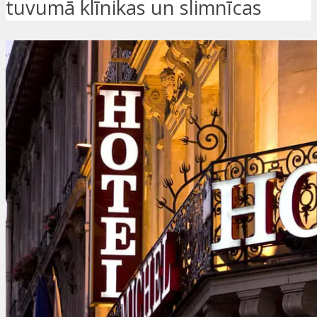
tuvumā klīnikas un slimnīcas