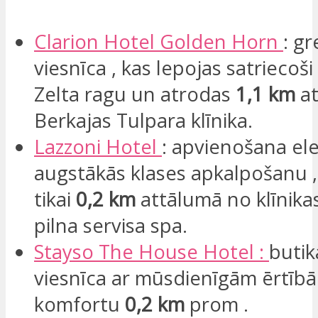
Clarion Hotel Golden Horn
: g
viesnīca , kas lepojas satriecoši
Zelta ragu un atrodas
1,1 km
a
Berkajas Tulpara klīnika.
Lazzoni
Hotel
: apvienošana el
augstākās klases apkalpošanu , š
tikai
0,2 km
attālumā no klīnika
pilna servisa spa.
Stayso
The House Hotel :
butik
viesnīca ar mūsdienīgām ērtīb
komfortu
0,2 km
prom .