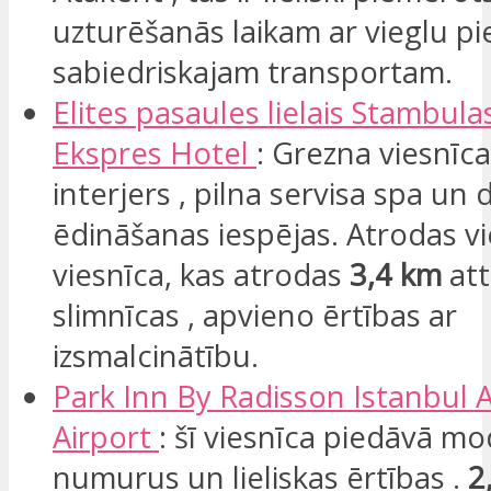
uzturēšanās laikam ar vieglu pi
sabiedriskajam transportam.
Elites pasaules lielais Stambul
Ekspres
Hotel
: Grezna viesnīc
interjers , pilna servisa spa un
ēdināšanas iespējas. Atrodas vi
viesnīca, kas atrodas
3,4 km
at
slimnīcas , apvieno ērtības ar
izsmalcinātību.
Park Inn By Radisson Istanbul
A
Airport
: šī viesnīca piedāvā m
numurus un lieliskas ērtības .
2