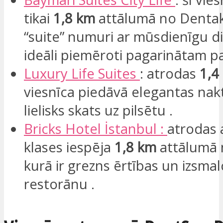
tikai
1,8 km
attālumā no Dentak
“suite” numuri ar mūsdienīgu diz
ideāli piemēroti pagarinātam pa
Luxury
Life Suites
: atrodas
1,4
viesnīca piedāvā elegantas na
lielisks skats uz pilsētu .
Bricks Hotel İstanbul :
atrodas 
klases iespēja
1,8 km
attālumā n
kurā ir grezns ērtības un izsmal
restorānu .