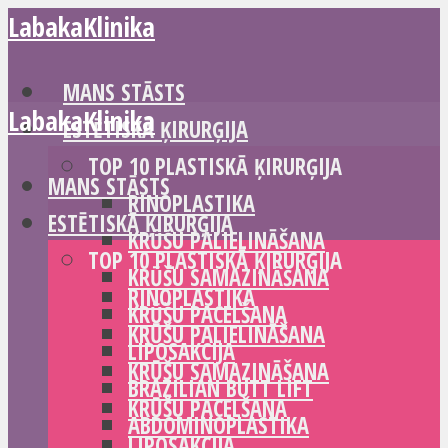
LabakaKlinika
MANS STĀSTS
LabakaKlinika
ESTĒTISKĀ ĶIRURĢIJA
TOP 10 PLASTISKĀ ĶIRURĢIJA
MANS STĀSTS
RINOPLASTIKA
ESTĒTISKĀ ĶIRURĢIJA
KRŪŠU PALIELINĀŠANA
TOP 10 PLASTISKĀ ĶIRURĢIJA
KRŪŠU SAMAZINĀŠANA
RINOPLASTIKA
KRŪŠU PACELŠANA
KRŪŠU PALIELINĀŠANA
LIPOSAKCIJA
KRŪŠU SAMAZINĀŠANA
BRAZILIAN BUTT LIFT
KRŪŠU PACELŠANA
ABDOMINOPLASTIKA
LIPOSAKCIJA