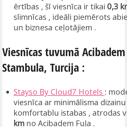
ērtības , šī viesnīca ir tikai
0,3 
slimnīcas , ideāli piemērots ab
un biznesa ceļotājiem .
Viesnīcas tuvumā Acibadem 
Stambula, Turcija :
Stayso
By Cloud7 Hotels
: mod
viesnīca ar minimālisma dizainu
komfortablu istabas , atrodas v
km
no Acibadem Fuļa .