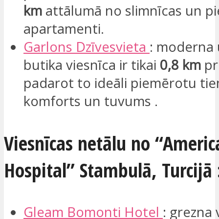
km
attālumā no slimnīcas un pi
apartamenti.
Garlons
Dzīvesvieta
: moderna u
butika viesnīca ir tikai
0,8 km
pr
padarot to ideāli piemērotu ti
komforts un tuvums .
Viesnīcas netālu no “Americ
Hospital” Stambulā, Turcijā 
Gleam
Bomonti
Hotel
: grezna 