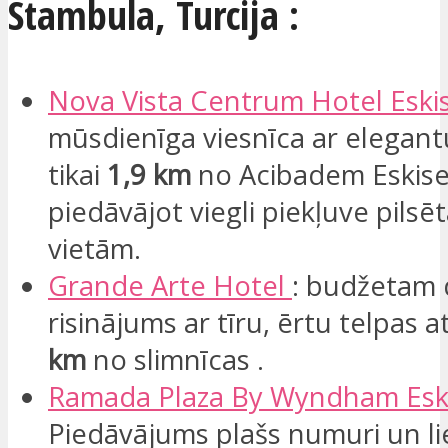
Stambula, Turcija :
Nova Vista Centrum Hotel Eski
mūsdienīga viesnīca ar elegantu
tikai
1,9 km
no Acibadem Eskise
piedāvājot viegli piekļuve pilsē
vietām.
Grande Arte Hotel
: budžetam 
risinājums ar tīru, ērtu telpas 
km
no slimnīcas .
Ramada Plaza By
Wyndham
Esk
Piedāvājums plašs numuri un lie