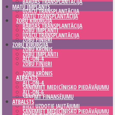
BĀRDAS TRANSPLANTĀCIJA
MATU IMPLANTS
UZACU TRANSPLANTĀCIJA
MATU TRANSPLANTĀCIJA
ZOBU ĶIRURĢIJA
BĀRDAS TRANSPLANTĀCIJA
ZOBU IMPLANTI
UZACU TRANSPLANTĀCIJA
ZOBU FINIERI
ZOBU ĶIRURĢIJA
ZOBU KRONIS
ZOBU IMPLANTI
ALL-ON-4
ZOBU FINIERI
ALL-ON-6
ZOBU KRONIS
ATBALSTS
ALL-ON-4
SAŅEMIET MEDICĪNISKO PIEDĀVĀJUMU
ALL-ON-6
SAŅEMT FINANSĒJUMU
ATBALSTS
BIEŽI UZDOTIE JAUTĀJUMI
SAŅEMIET MEDICĪNISKO PIEDĀVĀJUMU