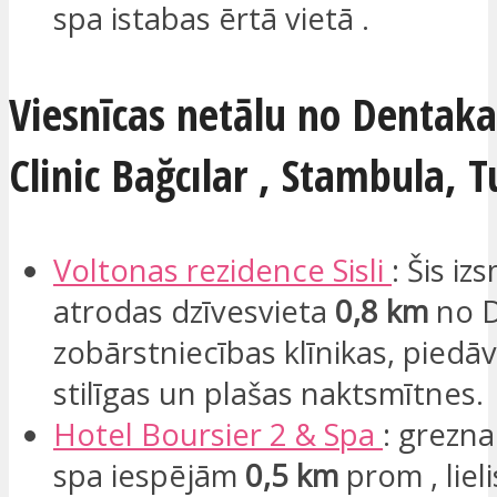
spa istabas ērtā vietā .
Viesnīcas netālu no Dentaka
Clinic Bağcılar , Stambula, Tu
Voltonas
rezidence
Sisli
: Šis iz
atrodas dzīvesvieta​
0,8 km
no 
zobārstniecības klīnikas, piedā
stilīgas un plašas naktsmītnes.
Hotel Boursier 2 & Spa
: grezna
spa iespējām
0,5 km
prom , lieli