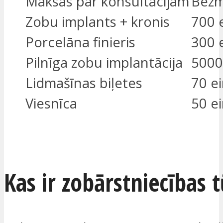
Maksas par konsultācijām
Bezm
Zobu implants + kronis
700 
Porcelāna finieris
300 
Pilnīga zobu implantācija
5000
Lidmašīnas biļetes
70 ei
Viesnīca
50 ei
ES ESMU IEINTERESĒTS
Kas ir zobārstniecības 