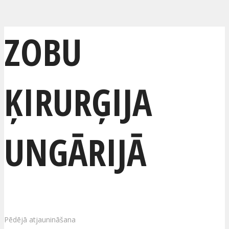
ZOBU
ĶIRURĢIJA
UNGĀRIJĀ
Pēdējā atjaunināšana