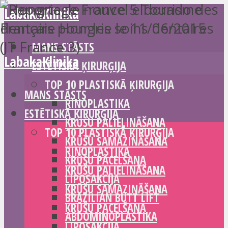
LabakaKlinika
MANS STĀSTS
LabakaKlinika
ESTĒTISKĀ ĶIRURĢIJA
TOP 10 PLASTISKĀ ĶIRURĢIJA
MANS STĀSTS
RINOPLASTIKA
ESTĒTISKĀ ĶIRURĢIJA
KRŪŠU PALIELINĀŠANA
TOP 10 PLASTISKĀ ĶIRURĢIJA
KRŪŠU SAMAZINĀŠANA
RINOPLASTIKA
KRŪŠU PACELŠANA
KRŪŠU PALIELINĀŠANA
LIPOSAKCIJA
KRŪŠU SAMAZINĀŠANA
BRAZILIAN BUTT LIFT
KRŪŠU PACELŠANA
ABDOMINOPLASTIKA
LIPOSAKCIJA