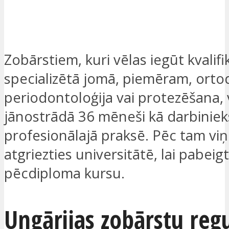
Zobārstiem, kuri vēlas iegūt kvalifi
specializētā jomā, piemēram, ortod
periodontoloģija vai protezēšana, v
jānostrādā 36 mēneši kā darbiniek
profesionālajā praksē. Pēc tam viņ
atgriezties universitātē, lai pabeig
pēcdiploma kursu.
Ungārijas zobārstu reg