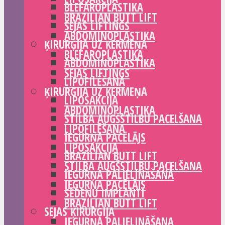
BLEFAROPLASTIKA
BRAZILIAN BUTT LIFT
SEJAS LIFTINGS
ABDOMINOPLASTIKA
ĶIRURĢIJA UZ ĶERMEŅA
BLEFAROPLASTIKA
ABDOMINOPLASTIKA
SEJAS LIFTINGS
LIPOFILĒŠANA
ĶIRURĢIJA UZ ĶERMEŅA
LIPOSAKCIJA
ABDOMINOPLASTIKA
STILBA AUGŠSTILBU PACELŠANA
LIPOFILĒŠANA
IEGURŅA PACĒLĀJS
LIPOSAKCIJA
BRAZILIAN BUTT LIFT
STILBA AUGŠSTILBU PACELŠANA
IEGURŅA PALIELINĀŠANA
IEGURŅA PACĒLĀJS
SĒDEŅU IMPLANTI
BRAZILIAN BUTT LIFT
SEJAS ĶIRURĢIJA
IEGURŅA PALIELINĀŠANA