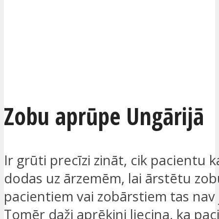
Zobu aprūpe Ungārijā
Ir grūti precīzi zināt, cik pacientu
dodas uz ārzemēm, lai ārstētu zobu
pacientiem vai zobārstiem tas nav j
Tomēr daži aprēķini liecina, ka pac