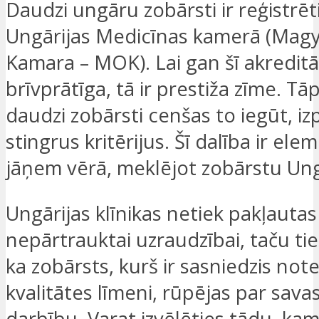
Daudzi ungāru zobārsti ir reģistrēti
Ungārijas Medicīnas kamerā (Magy
Kamara – MOK). Lai gan šī akreditāc
brīvprātīga, tā ir prestiža zīme. Tāp
daudzi zobārsti cenšas to iegūt, iz
stingrus kritērijus. Šī dalība ir ele
jāņem vērā, meklējot zobārstu Ung
Ungārijas klīnikas netiek pakļautas
nepārtrauktai uzraudzībai, taču ti
ka zobārsts, kurš ir sasniedzis not
kvalitātes līmeni, rūpējas par savas
darbību. Varat izvēlēties tādu, kam