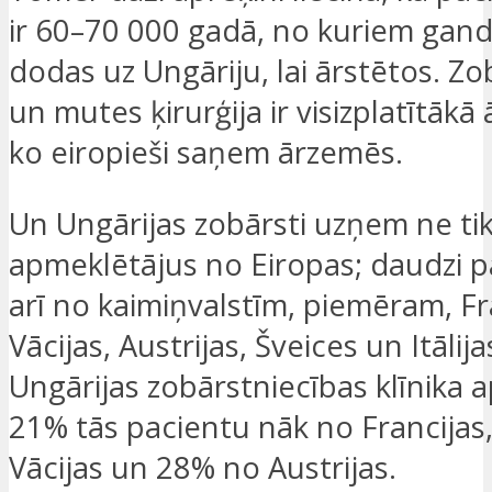
ir 60–70 000 gadā, no kuriem gand
dodas uz Ungāriju, lai ārstētos. Zo
un mutes ķirurģija ir visizplatītākā
ko eiropieši saņem ārzemēs.
Un Ungārijas zobārsti uzņem ne tik
apmeklētājus no Eiropas; daudzi p
arī no kaimiņvalstīm, piemēram, Fr
Vācijas, Austrijas, Šveices un Itālijas
Ungārijas zobārstniecības klīnika a
21% tās pacientu nāk no Francijas
Vācijas un 28% no Austrijas.