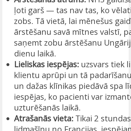
ļoti garš — tas nav tas, ko vēlat
zobs. Tā vietā, lai mēnešus gaid
ārstēšanu savā mītnes valstī, pa
saņemt zobu ārstēšanu Ungāri
dienu laikā.
Lieliskas iespējas:
uzsvars tiek l
klientu aprūpi un tā padarīšan
un dažas klīnikas piedāvā spa lī
iespējas, ko pacienti var izman
uzturēšanās laikā.
Atrašanās vieta:
Tikai 2 stundas
lidmašīnu no Francijas, iespēja