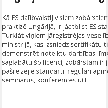
Kā ES dalībvalstij visiem zobārstie
praktizē Ungārijā, ir jāatbilst ES s
Turklāt viņiem jāreģistrējas Veselī
ministrijā, kas izsniedz sertifikātu t
demonstrēt noteiktu darbības līme
saglabātu šo licenci, zobārstam ir 
pašreizējie standarti, regulāri apm
seminārus, konferences utt.