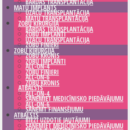
BĀRDAS TRANSPLANTĀCIJA
MATU IMPLANTS
UZACU TRANSPLANTĀCIJA
MATU TRANSPLANTĀCIJA
ZOBU ĶIRURĢIJA
BĀRDAS TRANSPLANTĀCIJA
ZOBU IMPLANTI
UZACU TRANSPLANTĀCIJA
ZOBU FINIERI
ZOBU ĶIRURĢIJA
ZOBU KRONIS
ZOBU IMPLANTI
ALL-ON-4
ZOBU FINIERI
ALL-ON-6
ZOBU KRONIS
ATBALSTS
ALL-ON-4
SAŅEMIET MEDICĪNISKO PIEDĀVĀJUMU
ALL-ON-6
SAŅEMT FINANSĒJUMU
ATBALSTS
BIEŽI UZDOTIE JAUTĀJUMI
SAŅEMIET MEDICĪNISKO PIEDĀVĀJUMU