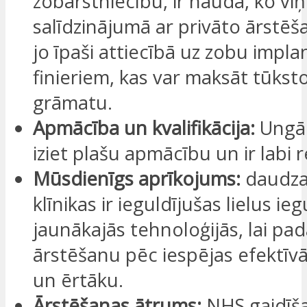
zobārstniecību, ir nauda, ko viņ
salīdzinājumā ar privāto ārstēš
jo īpaši attiecībā uz zobu impl
finieriem, kas var maksāt tūkst
grāmatu.
Apmācība un kvalifikācija:
Ungār
iziet plašu apmācību un ir labi 
Mūsdienīgs aprīkojums:
daudza
klīnikas ir ieguldījušas lielus i
jaunākajās tehnoloģijās, lai pa
ārstēšanu pēc iespējas efektīv
un ērtāku.
Ārstēšanas ātrums:
NHS gaidīšan