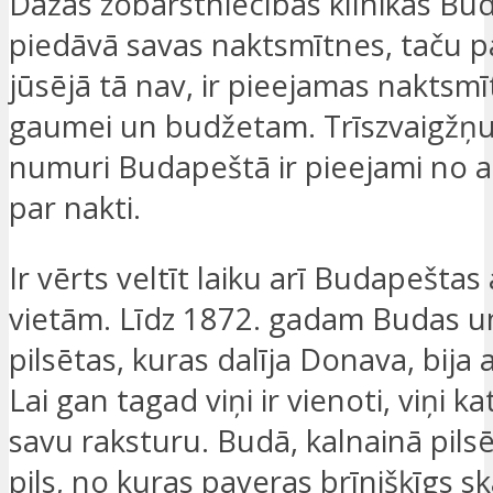
Dažas zobārstniecības klīnikas Bu
piedāvā savas naktsmītnes, taču pa
jūsējā tā nav, ir pieejamas naktsmī
gaumei un budžetam. Trīszvaigžņu
numuri Budapeštā ir pieejami no 
par nakti.
Ir vērts veltīt laiku arī Budapeštas
vietām. Līdz 1872. gadam Budas u
pilsētas, kuras dalīja Donava, bija 
Lai gan tagad viņi ir vienoti, viņi k
savu raksturu. Budā, kalnainā pils
pils, no kuras paveras brīnišķīgs sk