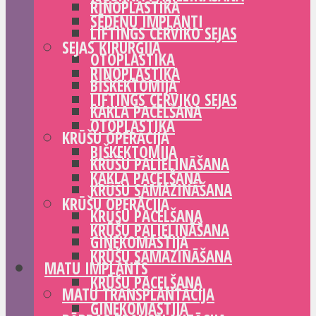
RINOPLASTIKA
SĒDEŅU IMPLANTI
LIFTINGS CERVIKO SEJAS
SEJAS ĶIRURĢIJA
OTOPLASTIKA
RINOPLASTIKA
BIŠKEKTOMIJA
LIFTINGS CERVIKO SEJAS
KAKLA PACELŠANA
OTOPLASTIKA
KRŪŠU OPERĀCIJA
BIŠKEKTOMIJA
KRŪŠU PALIELINĀŠANA
KAKLA PACELŠANA
KRŪŠU SAMAZINĀŠANA
KRŪŠU OPERĀCIJA
KRŪŠU PACELŠANA
KRŪŠU PALIELINĀŠANA
GINEKOMASTIJA
KRŪŠU SAMAZINĀŠANA
MATU IMPLANTS
KRŪŠU PACELŠANA
MATU TRANSPLANTĀCIJA
GINEKOMASTIJA