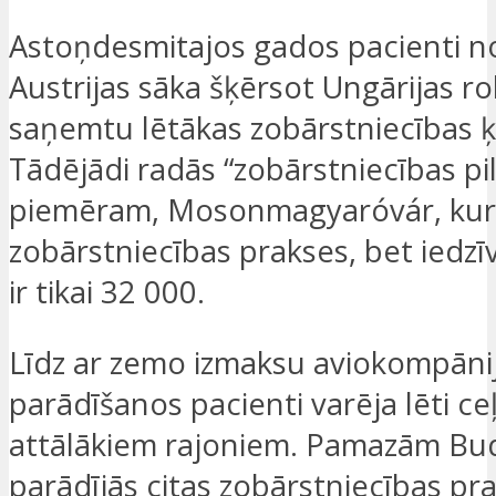
Astoņdesmitajos gados pacienti no
Austrijas sāka šķērsot Ungārijas ro
saņemtu lētākas zobārstniecības ķi
Tādējādi radās “zobārstniecības pil
piemēram, Mosonmagyaróvár, kurā
zobārstniecības prakses, bet iedzīv
ir tikai 32 000.
Līdz ar zemo izmaksu aviokompāni
parādīšanos pacienti varēja lēti ce
attālākiem rajoniem. Pamazām Bu
parādījās citas zobārstniecības pra