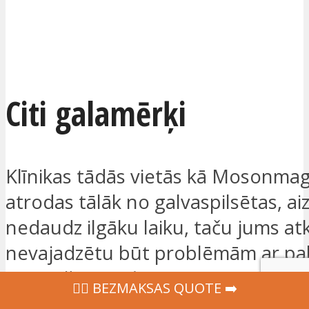
Citi galamērķi
Klīnikas tādās vietās kā Mosonmag
atrodas tālāk no galvaspilsētas, a
nedaudz ilgāku laiku, taču jums at
nevajadzētu būt problēmām ar pal
saņemšanu ceļojumā. Iespējams, k
‍👩‍⚕ BEZMAKSAS QUOTE ➡️
apgabalos cenas ir vēl zemākas.