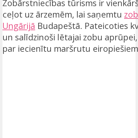
Zobārstniecības tūrisms ir vienkār
ceļot uz ārzemēm, lai saņemtu
zob
Ungārijā
Budapeštā. Pateicoties kva
un salīdzinoši lētajai zobu aprūpei, 
par iecienītu maršrutu eiropiešiem