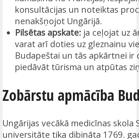
konsultācijas un noteiktas pro
nenakšņojot Ungārijā.
Pilsētas apskate:
ja ceļojat uz 
varat arī doties uz gleznainu vi
Budapeštai un tās apkārtnei ir
piedāvāt tūrisma un atpūtas zi
Zobārstu apmācība Bu
Ungārijas vecākā medicīnas skola
universitāte tika dibināta 1769. g