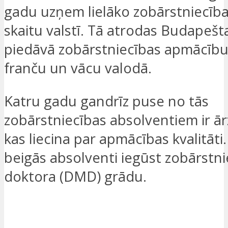
gadu uzņem lielāko zobārstniecīb
skaitu valstī. Tā atrodas Budapešt
piedāvā zobārstniecības apmācību
franču un vācu valodā.
Katru gadu gandrīz puse no tās
zobārstniecības absolventiem ir ār
kas liecina par apmācības kvalitāt
beigās absolventi iegūst zobārstni
doktora (DMD) grādu.