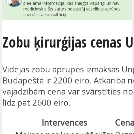
pieejama informācija, kas sniegta vispārīgi un nav
medicīniska. Šis saturs neaizstāj veselības aprūpes
speciālista konsultāciju.
Zobu ķirurģijas cenas U
Vidējās zobu aprūpes izmaksas Ung
Budapeštā ir 2200 eiro. Atkarībā 
vajadzībām cena var svārstīties no
līdz pat 2600 eiro.
Intervences
Cena