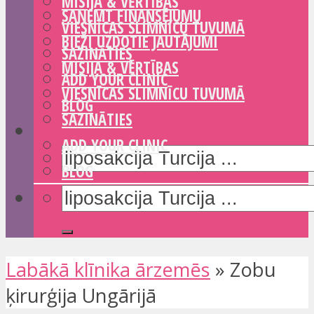
MISIJA & VĒRTĪBAS
SAŅEMT FINANSĒJUMU
VIESNĪCAS SLIMNĪCU TUVUMĀ
BIEŽI UZDOTIE JAUTĀJUMI
SAZINĀTIES
MISIJA & VĒRTĪBAS
ADD YOUR CLINIC
VIESNĪCAS SLIMNĪCU TUVUMĀ
BLOG
SAZINĀTIES
ADD YOUR CLINIC
BLOG
Labākā klīnika ārzemēs
»
Zobu
ķirurģija Ungārijā