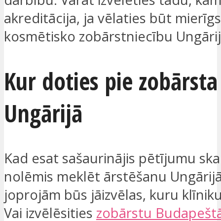
akreditācija, ja vēlaties būt mierīgs
kosmētisko zobārstniecību Ungārij
Kur doties pie zobārsta
Ungārijā
Kad esat sašaurinājis pētījumu ska
nolēmis meklēt ārstēšanu Ungārijā
joprojām būs jāizvēlas, kuru klīnik
Vai izvēlēsities
zobārstu Budapešt