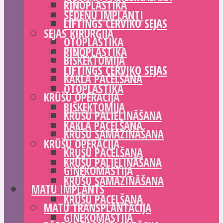
RINOPLASTIKA
SĒDEŅU IMPLANTI
LIFTINGS CERVIKO SEJAS
SEJAS ĶIRURĢIJA
OTOPLASTIKA
RINOPLASTIKA
BIŠKEKTOMIJA
LIFTINGS CERVIKO SEJAS
KAKLA PACELŠANA
OTOPLASTIKA
KRŪŠU OPERĀCIJA
BIŠKEKTOMIJA
KRŪŠU PALIELINĀŠANA
KAKLA PACELŠANA
KRŪŠU SAMAZINĀŠANA
KRŪŠU OPERĀCIJA
KRŪŠU PACELŠANA
KRŪŠU PALIELINĀŠANA
GINEKOMASTIJA
KRŪŠU SAMAZINĀŠANA
MATU IMPLANTS
KRŪŠU PACELŠANA
MATU TRANSPLANTĀCIJA
GINEKOMASTIJA