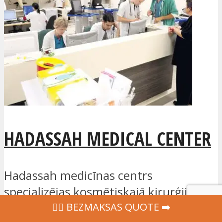
HADASSAH MEDICAL CENTER
Hadassah medicīnas centrs
specializējas kosmētiskajā ķirurģijā un
PMA/IVF. Šī sertificētā klīnika, kas
‍👩‍⚕ BEZMAKSAS QUOTE ➡️