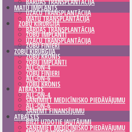
BĀRDAS TRANSPLANTĀCIJA
MATU IMPLANTS
UZACU TRANSPLANTĀCIJA
MATU TRANSPLANTĀCIJA
ZOBU ĶIRURĢIJA
BĀRDAS TRANSPLANTĀCIJA
ZOBU IMPLANTI
UZACU TRANSPLANTĀCIJA
ZOBU FINIERI
ZOBU ĶIRURĢIJA
ZOBU KRONIS
ZOBU IMPLANTI
ALL-ON-4
ZOBU FINIERI
ALL-ON-6
ZOBU KRONIS
ATBALSTS
ALL-ON-4
SAŅEMIET MEDICĪNISKO PIEDĀVĀJUMU
ALL-ON-6
SAŅEMT FINANSĒJUMU
ATBALSTS
BIEŽI UZDOTIE JAUTĀJUMI
SAŅEMIET MEDICĪNISKO PIEDĀVĀJUMU