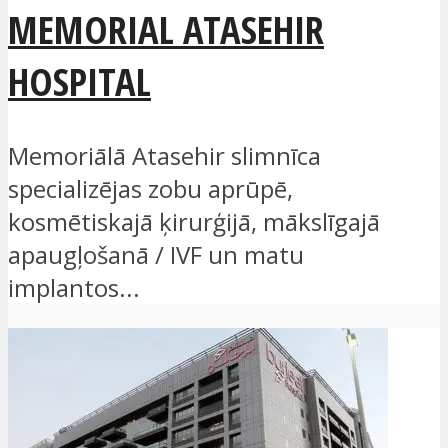
MEMORIAL ATASEHIR
HOSPITAL
Memoriālā Atasehir slimnīca
specializējas zobu aprūpē,
kosmētiskajā ķirurģijā, mākslīgajā
apaugļošanā / IVF un matu
implantos...