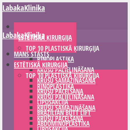
LabakaKlinika
MANS STĀSTS
LabakaKlinika
ESTĒTISKĀ ĶIRURĢIJA
TOP 10 PLASTISKĀ ĶIRURĢIJA
MANS STĀSTS
RINOPLASTIKA
ESTĒTISKĀ ĶIRURĢIJA
KRŪŠU PALIELINĀŠANA
TOP 10 PLASTISKĀ ĶIRURĢIJA
KRŪŠU SAMAZINĀŠANA
RINOPLASTIKA
KRŪŠU PACELŠANA
KRŪŠU PALIELINĀŠANA
LIPOSAKCIJA
KRŪŠU SAMAZINĀŠANA
BRAZILIAN BUTT LIFT
KRŪŠU PACELŠANA
ABDOMINOPLASTIKA
LIPOSAKCIJA