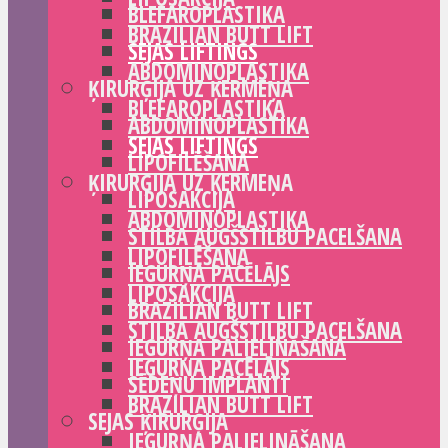
BLEFAROPLASTIKA
BRAZILIAN BUTT LIFT
SEJAS LIFTINGS
ABDOMINOPLASTIKA
ĶIRURĢIJA UZ ĶERMEŅA
BLEFAROPLASTIKA
ABDOMINOPLASTIKA
SEJAS LIFTINGS
LIPOFILĒŠANA
ĶIRURĢIJA UZ ĶERMEŅA
LIPOSAKCIJA
ABDOMINOPLASTIKA
STILBA AUGŠSTILBU PACELŠANA
LIPOFILĒŠANA
IEGURŅA PACĒLĀJS
LIPOSAKCIJA
BRAZILIAN BUTT LIFT
STILBA AUGŠSTILBU PACELŠANA
IEGURŅA PALIELINĀŠANA
IEGURŅA PACĒLĀJS
SĒDEŅU IMPLANTI
BRAZILIAN BUTT LIFT
SEJAS ĶIRURĢIJA
IEGURŅA PALIELINĀŠANA