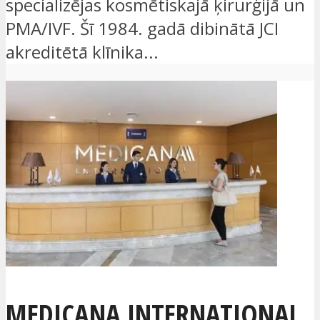
specializējas kosmētiskajā ķirurģijā un
PMA/IVF. Šī 1984. gadā dibinātā JCI
akreditētā klīnika...
MEDICANA INTERNATIONAL