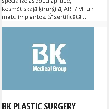
specializējas zobu aprūpē,
kosmētiskajā ķirurģijā, ART/IVF un
matu implantos. Šī sertificētā...
BK PLASTIC SURGERY