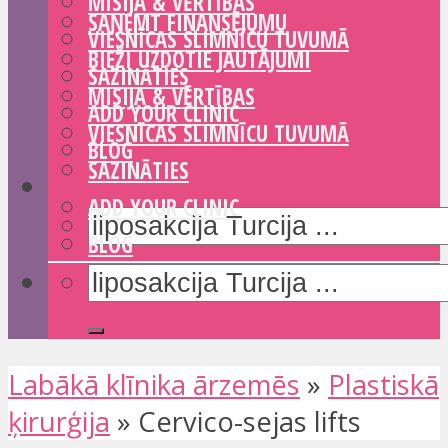
MISIJA & VĒRTĪBAS
SAŅEMT FINANSĒJUMU
VIESNĪCAS SLIMNĪCU TUVUMĀ
BIEŽI UZDOTIE JAUTĀJUMI
SAZINĀTIES
MISIJA & VĒRTĪBAS
ADD YOUR CLINIC
VIESNĪCAS SLIMNĪCU TUVUMĀ
BLOG
SAZINĀTIES
ADD YOUR CLINIC
BLOG
Labākā klīnika ārzemēs
»
Plastiskā
ķirurģija
»
Cervico-sejas lifts