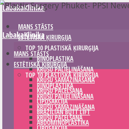
LabakaKlinika
MANS STĀSTS
LabakaKlinika
ESTĒTISKĀ ĶIRURĢIJA
TOP 10 PLASTISKĀ ĶIRURĢIJA
MANS STĀSTS
RINOPLASTIKA
ESTĒTISKĀ ĶIRURĢIJA
KRŪŠU PALIELINĀŠANA
TOP 10 PLASTISKĀ ĶIRURĢIJA
KRŪŠU SAMAZINĀŠANA
RINOPLASTIKA
KRŪŠU PACELŠANA
KRŪŠU PALIELINĀŠANA
LIPOSAKCIJA
KRŪŠU SAMAZINĀŠANA
BRAZILIAN BUTT LIFT
KRŪŠU PACELŠANA
ABDOMINOPLASTIKA
LIPOSAKCIJA