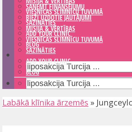
MISIJA & VĒRTĪBAS
SAŅEMT FINANSĒJUMU
VIESNĪCAS SLIMNĪCU TUVUMĀ
BIEŽI UZDOTIE JAUTĀJUMI
SAZINĀTIES
MISIJA & VĒRTĪBAS
ADD YOUR CLINIC
VIESNĪCAS SLIMNĪCU TUVUMĀ
BLOG
SAZINĀTIES
ADD YOUR CLINIC
BLOG
Labākā klīnika ārzemēs
»
Jungceylo