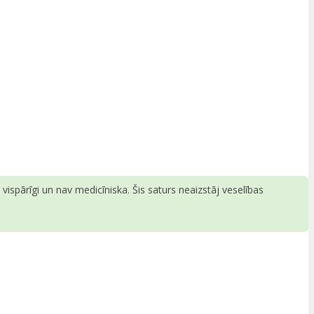
ispārīgi un nav medicīniska. Šis saturs neaizstāj veselības