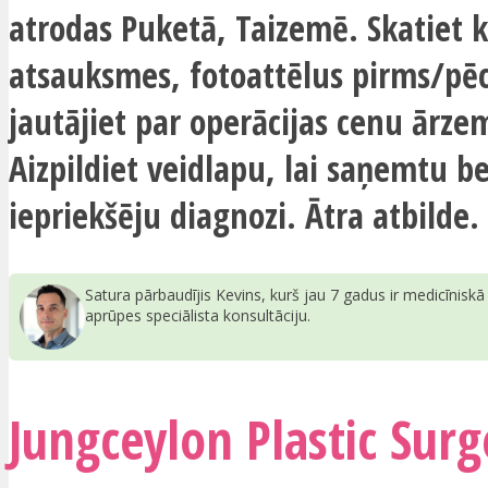
atrodas Puketā, Taizemē. Skatiet k
atsauksmes, fotoattēlus pirms/pē
jautājiet par operācijas cenu ārze
Aizpildiet veidlapu, lai saņemtu 
iepriekšēju diagnozi. Ātra atbilde.
Satura pārbaudījis Kevins, kurš jau 7 gadus ir medicīnisk
aprūpes speciālista konsultāciju.
Jungceylon Plastic Surg