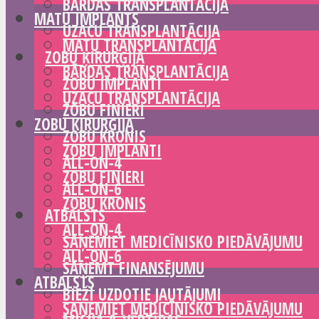
BĀRDAS TRANSPLANTĀCIJA
MATU IMPLANTS
UZACU TRANSPLANTĀCIJA
MATU TRANSPLANTĀCIJA
ZOBU ĶIRURĢIJA
BĀRDAS TRANSPLANTĀCIJA
ZOBU IMPLANTI
UZACU TRANSPLANTĀCIJA
ZOBU FINIERI
ZOBU ĶIRURĢIJA
ZOBU KRONIS
ZOBU IMPLANTI
ALL-ON-4
ZOBU FINIERI
ALL-ON-6
ZOBU KRONIS
ATBALSTS
ALL-ON-4
SAŅEMIET MEDICĪNISKO PIEDĀVĀJUMU
ALL-ON-6
SAŅEMT FINANSĒJUMU
ATBALSTS
BIEŽI UZDOTIE JAUTĀJUMI
SAŅEMIET MEDICĪNISKO PIEDĀVĀJUMU