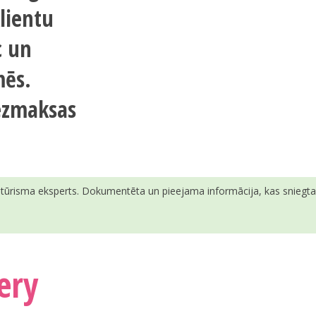
lientu
c un
mēs.
bezmaksas
ā tūrisma eksperts. Dokumentēta un pieejama informācija, kas sniegta v
ery