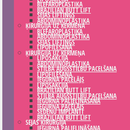
BLEFAROPLASTIKA
BRAZILIAN BUTT LIFT
SEJAS LIFTINGS
ABDOMINOPLASTIKA
ĶIRURĢIJA UZ ĶERMEŅA
BLEFAROPLASTIKA
ABDOMINOPLASTIKA
SEJAS LIFTINGS
LIPOFILĒŠANA
ĶIRURĢIJA UZ ĶERMEŅA
LIPOSAKCIJA
ABDOMINOPLASTIKA
STILBA AUGŠSTILBU PACELŠANA
LIPOFILĒŠANA
IEGURŅA PACĒLĀJS
LIPOSAKCIJA
BRAZILIAN BUTT LIFT
STILBA AUGŠSTILBU PACELŠANA
IEGURŅA PALIELINĀŠANA
IEGURŅA PACĒLĀJS
SĒDEŅU IMPLANTI
BRAZILIAN BUTT LIFT
SEJAS ĶIRURĢIJA
IEGURŅA PALIELINĀŠANA