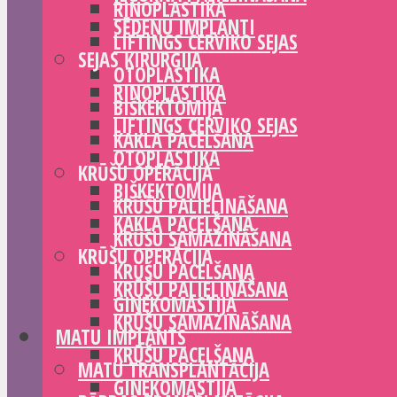
RINOPLASTIKA
SĒDEŅU IMPLANTI
LIFTINGS CERVIKO SEJAS
SEJAS ĶIRURĢIJA
OTOPLASTIKA
RINOPLASTIKA
BIŠKEKTOMIJA
LIFTINGS CERVIKO SEJAS
KAKLA PACELŠANA
OTOPLASTIKA
KRŪŠU OPERĀCIJA
BIŠKEKTOMIJA
KRŪŠU PALIELINĀŠANA
KAKLA PACELŠANA
KRŪŠU SAMAZINĀŠANA
KRŪŠU OPERĀCIJA
KRŪŠU PACELŠANA
KRŪŠU PALIELINĀŠANA
GINEKOMASTIJA
KRŪŠU SAMAZINĀŠANA
MATU IMPLANTS
KRŪŠU PACELŠANA
MATU TRANSPLANTĀCIJA
GINEKOMASTIJA