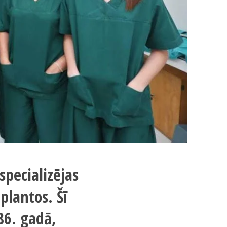
specializējas
plantos. Šī
986. gadā,