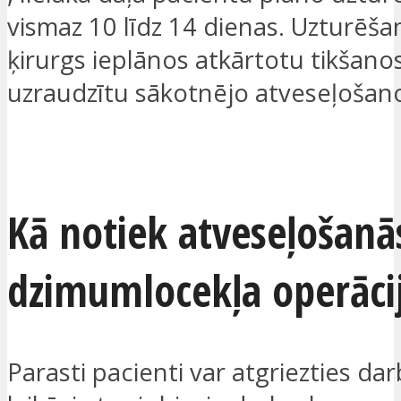
vismaz 10 līdz 14 dienas. Uzturēšan
ķirurgs ieplānos atkārtotu tikšanos,
uzraudzītu sākotnējo atveseļošan
VĒLOS, LAI AR MANI SAZINĀS
Kā notiek atveseļošanā
dzimumlocekļa operāci
Parasti pacienti var atgriezties da