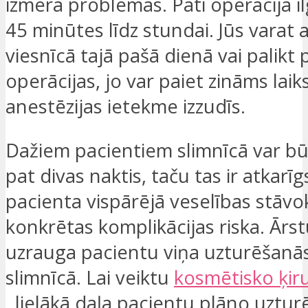
izmēra problēmas. Pati operācija i
45 minūtes līdz stundai. Jūs varat a
viesnīcā tajā pašā dienā vai palikt 
operācijas, jo var paiet zināms laiks
anestēzijas ietekme izzudīs.
Dažiem pacientiem slimnīcā var b
pat divas naktis, taču tas ir atkarī
pacienta vispārējā veselības stāvo
konkrētas komplikācijas riska. Ār
uzrauga pacientu viņa uzturēšanās
slimnīcā. Lai veiktu
kosmētisko ķiru
, lielākā daļa pacientu plāno uzturē