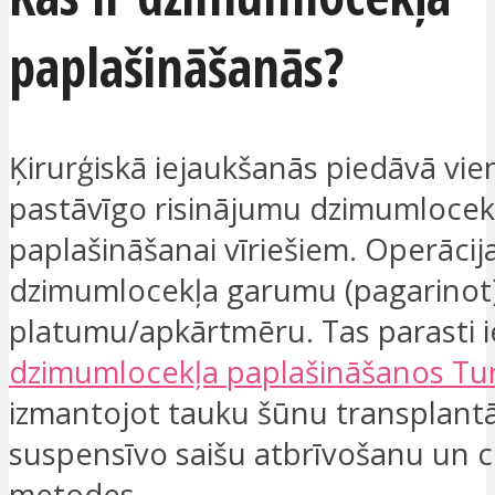
paplašināšanās?
Ķirurģiskā iejaukšanās piedāvā vie
pastāvīgo risinājumu dzimumlocek
paplašināšanai vīriešiem. Operācija
dzimumlocekļa garumu (pagarinot)
platumu/apkārtmēru. Tas parasti i
dzimumlocekļa paplašināšanos Tur
izmantojot tauku šūnu transplantā
suspensīvo saišu atbrīvošanu un c
metodes.