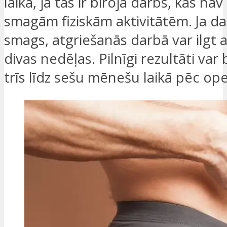
laikā, ja tas ir biroja darbs, kas nav 
smagām fiziskām aktivitātēm. Ja darb
smags, atgriešanās darbā var ilgt 
divas nedēļas. Pilnīgi rezultāti var
trīs līdz sešu mēnešu laikā pēc ope