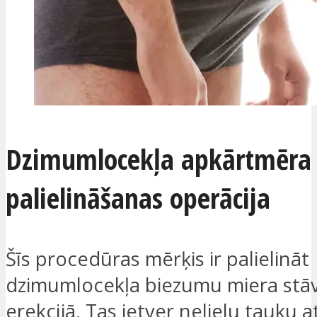
Dzimumlocekļa apkārtmēra
palielināšanas operācija
Šīs procedūras mērķis ir palielināt
dzimumlocekļa biezumu miera stāvo
erekcijā. Tas ietver nelielu tauku 