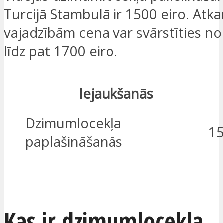
Turcijā Stambulā ir 1500 eiro. Atka
vajadzībām cena var svārstīties no
līdz pat 1700 eiro.
Iejaukšanās
Dzimumlocekļa
15
paplašināšanās
ES ESMU IEINTERESĒTS
Kas ir dzimumlocekļa