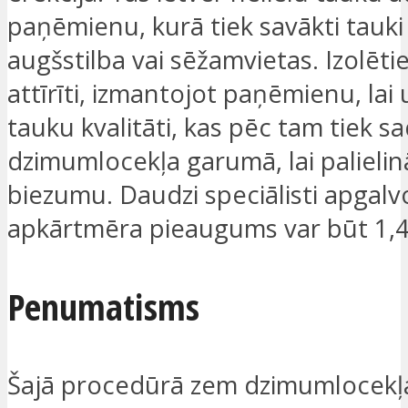
paņēmienu, kurā tiek savākti tauki
augšstilba vai sēžamvietas. Izolētie
attīrīti, izmantojot paņēmienu, lai
tauku kvalitāti, kas pēc tam tiek sad
dzimumlocekļa garumā, lai palielin
biezumu. Daudzi speciālisti apgalv
apkārtmēra pieaugums var būt 1,4
Penumatisms
Šajā procedūrā zem dzimumlocekļa