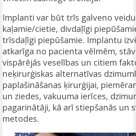
Implanti var būt trīs galveno veidu
kaļamie/cietie, divdaļīgi piepūšami
trīsdaļīgi piepūšamie. Implantu izvē
atkarīga no pacienta vēlmēm, stāv
vispārējās veselības un citiem fakt
neķirurģiskas alternatīvas dzimum
paplašināšanas ķirurģijai, piemēra
un ziedes, vakuuma ierīces, dzimu
pagarinātāji, kā arī stiepšanās un 
metodes.