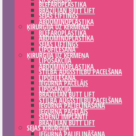
BLEFAROPLASTIKA
BRAZILIAN BUTT LIFT
SEJAS LIFTINGS
ABDOMINOPLASTIKA
ĶIRURĢIJA UZ ĶERMEŅA
BLEFAROPLASTIKA
ABDOMINOPLASTIKA
SEJAS LIFTINGS
LIPOFILĒŠANA
ĶIRURĢIJA UZ ĶERMEŅA
LIPOSAKCIJA
ABDOMINOPLASTIKA
STILBA AUGŠSTILBU PACELŠANA
LIPOFILĒŠANA
IEGURŅA PACĒLĀJS
LIPOSAKCIJA
BRAZILIAN BUTT LIFT
STILBA AUGŠSTILBU PACELŠANA
IEGURŅA PALIELINĀŠANA
IEGURŅA PACĒLĀJS
SĒDEŅU IMPLANTI
BRAZILIAN BUTT LIFT
SEJAS ĶIRURĢIJA
IEGURŅA PALIELINĀŠANA