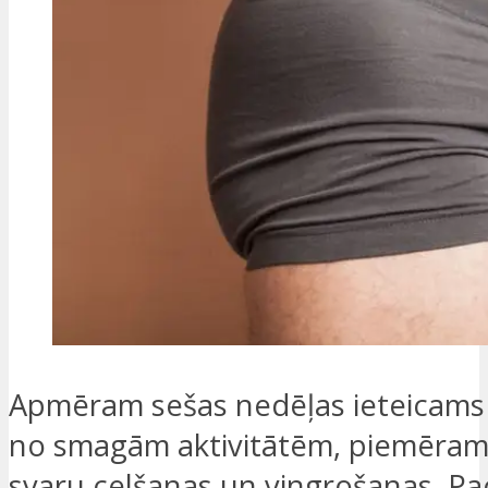
Apmēram sešas nedēļas ieteicams i
no smagām aktivitātēm, piemēra
svaru celšanas un vingrošanas. Pa