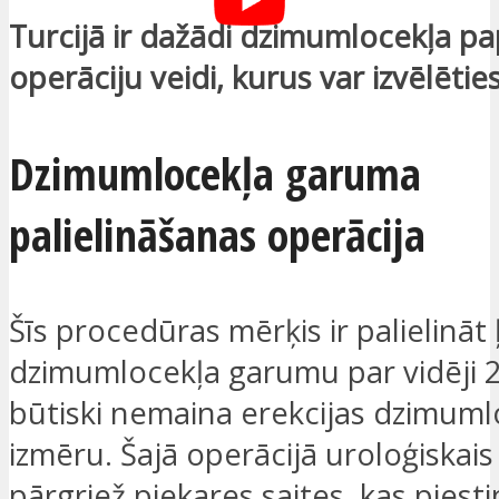
Turcijā ir dažādi dzimumlocekļa p
operāciju veidi, kurus var izvēlēties 
Dzimumlocekļa garuma
palielināšanas operācija
Šīs procedūras mērķis ir palielināt
dzimumlocekļa garumu par vidēji 2
būtiski nemaina erekcijas dzimuml
izmēru. Šajā operācijā uroloģiskais
pārgriež piekares saites, kas piesti