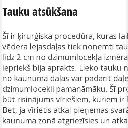
Tauku atsūkšana
Šī ir ķirurģiska procedūra, kuras la
vēdera lejasdaļas tiek noņemti tauk
līdz 2 cm no dzimumlocekļa izmēra
iepriekš bija aprakts. Lieko tauk
no kaunuma daļas var padarīt daļē
dzimumlocekli pamanāmāku. Šī pr
būt risinājums vīriešiem, kuriem ir 
Bet, ja vīrietis atkal pieņemas svar
kaunuma zonā atgriezīsies un atkal 