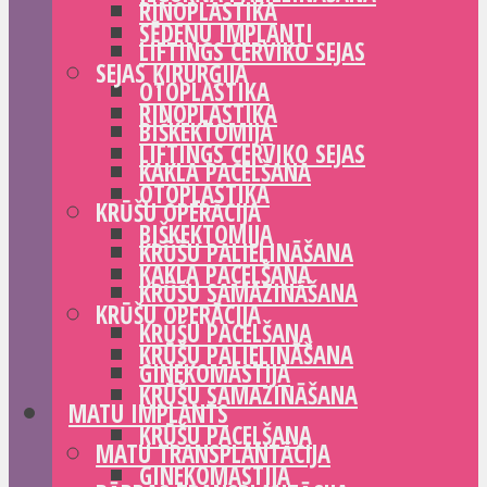
RINOPLASTIKA
SĒDEŅU IMPLANTI
LIFTINGS CERVIKO SEJAS
SEJAS ĶIRURĢIJA
OTOPLASTIKA
RINOPLASTIKA
BIŠKEKTOMIJA
LIFTINGS CERVIKO SEJAS
KAKLA PACELŠANA
OTOPLASTIKA
KRŪŠU OPERĀCIJA
BIŠKEKTOMIJA
KRŪŠU PALIELINĀŠANA
KAKLA PACELŠANA
KRŪŠU SAMAZINĀŠANA
KRŪŠU OPERĀCIJA
KRŪŠU PACELŠANA
KRŪŠU PALIELINĀŠANA
GINEKOMASTIJA
KRŪŠU SAMAZINĀŠANA
MATU IMPLANTS
KRŪŠU PACELŠANA
MATU TRANSPLANTĀCIJA
GINEKOMASTIJA