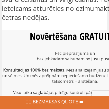
ieteicams atturēties no dzimumak
četras nedēļas.
Novērtēšana GRATUIT
Pēc pieprasījuma un
bez jebkādām saistībām no jūsu pus
Konsultācijas 100% bez maksas.
Mēs analizējam jūsu si
un vēlmes. Un mēs aprēķinām nepieciešamo budžetu: li
taksometrs + ārstēšana.
Visu laiku saglabājat pilnīgu kontroli pār procesu.
‍👩‍⚕ BEZMAKSAS QUOTE ➡️
🎁
BEZMAKSAS KONSULTĀCIJAS
🎁