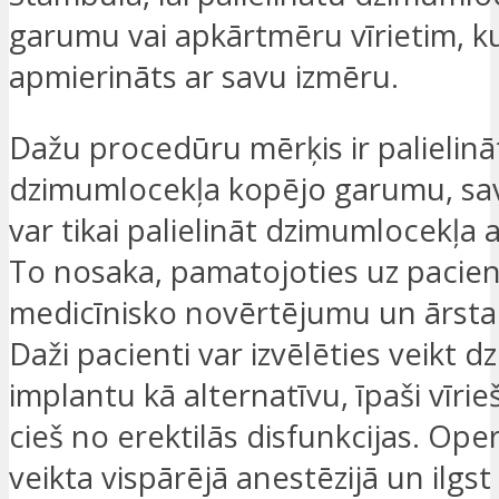
garumu vai apkārtmēru vīrietim, k
apmierināts ar savu izmēru.
Dažu procedūru mērķis ir palielinā
dzimumlocekļa kopējo garumu, sav
var tikai palielināt dzimumlocekļa
To nosaka, pamatojoties uz pacie
medicīnisko novērtējumu un ārsta
Daži pacienti var izvēlēties veikt 
implantu kā alternatīvu, īpaši vīrie
cieš no erektilās disfunkcijas. Oper
veikta vispārējā anestēzijā un ilgs