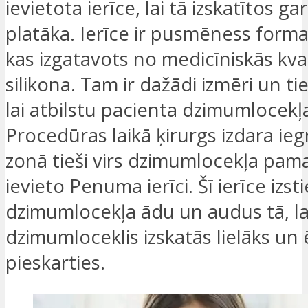
ievietota ierīce, lai tā izskatītos g
platāka. Ierīce ir pusmēness forma
kas izgatavots no medicīniskās kva
silikona. Tam ir dažādi izmēri un tie
lai atbilstu pacienta dzimumlocekļ
Procedūras laikā ķirurgs izdara ie
zonā tieši virs dzimumlocekļa pam
ievieto Penuma ierīci. Šī ierīce izsti
dzimumlocekļa ādu un audus tā, la
dzimumloceklis izskatās lielāks un 
pieskarties.