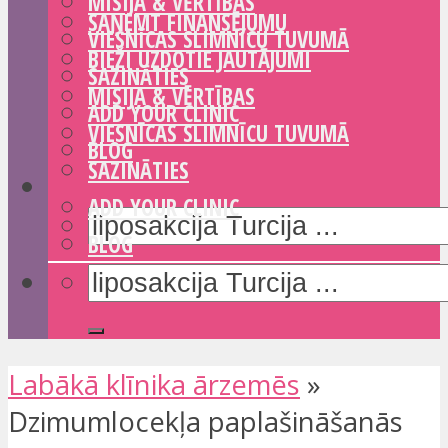
MISIJA & VĒRTĪBAS
SAŅEMT FINANSĒJUMU
VIESNĪCAS SLIMNĪCU TUVUMĀ
BIEŽI UZDOTIE JAUTĀJUMI
SAZINĀTIES
MISIJA & VĒRTĪBAS
ADD YOUR CLINIC
VIESNĪCAS SLIMNĪCU TUVUMĀ
BLOG
SAZINĀTIES
ADD YOUR CLINIC
BLOG
Labākā klīnika ārzemēs
»
Dzimumlocekļa paplašināšanās