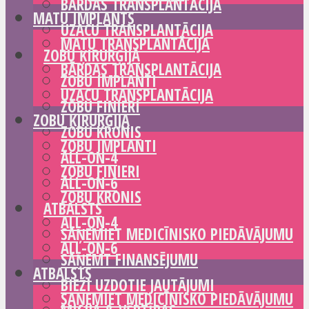
BĀRDAS TRANSPLANTĀCIJA
MATU IMPLANTS
UZACU TRANSPLANTĀCIJA
MATU TRANSPLANTĀCIJA
ZOBU ĶIRURĢIJA
BĀRDAS TRANSPLANTĀCIJA
ZOBU IMPLANTI
UZACU TRANSPLANTĀCIJA
ZOBU FINIERI
ZOBU ĶIRURĢIJA
ZOBU KRONIS
ZOBU IMPLANTI
ALL-ON-4
ZOBU FINIERI
ALL-ON-6
ZOBU KRONIS
ATBALSTS
ALL-ON-4
SAŅEMIET MEDICĪNISKO PIEDĀVĀJUMU
ALL-ON-6
SAŅEMT FINANSĒJUMU
ATBALSTS
BIEŽI UZDOTIE JAUTĀJUMI
SAŅEMIET MEDICĪNISKO PIEDĀVĀJUMU