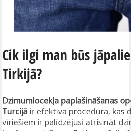
Cik ilgi man būs jāpali
Tirkijā?
Dzimumlocekļa paplašināšanas ope
Turcijā
ir efektīva procedūra, kas
vīriešiem ir palīdzējusi atrisināt 