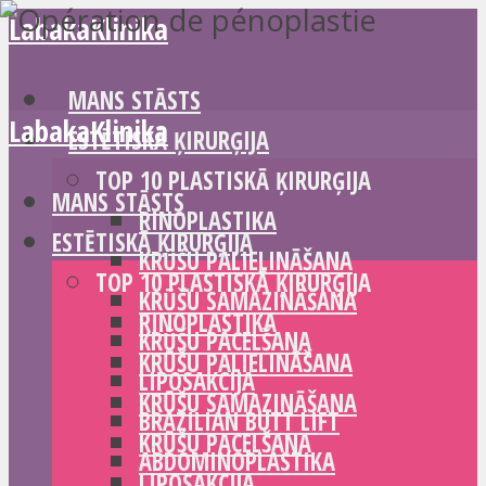
LabakaKlinika
MANS STĀSTS
LabakaKlinika
ESTĒTISKĀ ĶIRURĢIJA
TOP 10 PLASTISKĀ ĶIRURĢIJA
MANS STĀSTS
RINOPLASTIKA
ESTĒTISKĀ ĶIRURĢIJA
KRŪŠU PALIELINĀŠANA
TOP 10 PLASTISKĀ ĶIRURĢIJA
KRŪŠU SAMAZINĀŠANA
RINOPLASTIKA
KRŪŠU PACELŠANA
KRŪŠU PALIELINĀŠANA
LIPOSAKCIJA
KRŪŠU SAMAZINĀŠANA
BRAZILIAN BUTT LIFT
KRŪŠU PACELŠANA
ABDOMINOPLASTIKA
LIPOSAKCIJA