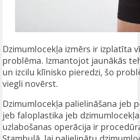
Dzimumlocekļa izmērs ir izplatīta v
problēma. Izmantojot jaunākās te
un izcilu klīnisko pieredzi, šo prob
viegli novērst.
Dzimumlocekļa palielināšana jeb p
jeb faloplastika jeb dzimumlocekļa
uzlabošanas operācija ir procedūra
Stambulā, lai palielinātu dzimumlo