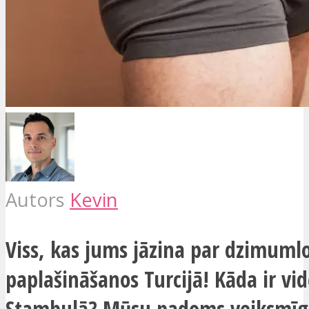
Autors
Kevin
Viss, kas jums jāzina par dzimuml
paplašināšanos Turcijā! Kāda ir vi
Stambulā? Mūsu padoms veiksmīg