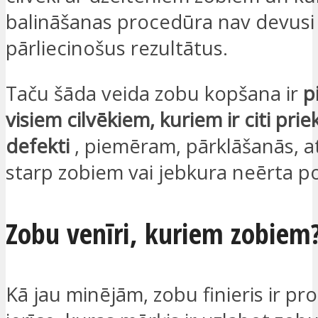
balināšanas procedūra nav devusi
pārliecinošus rezultātus.
Taču šāda veida zobu kopšana ir
p
visiem cilvēkiem, kuriem ir citi pri
defekti
, piemēram, pārklāšanās, a
starp zobiem vai jebkura neērta poz
Zobu venīri, kuriem zobiem
Kā jau minējām, zobu finieris ir p