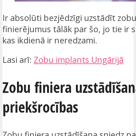
Ir absolūti bezjēdzīgi uzstādīt zob
finierējumus tālāk par šo, jo tie ir s
kas ikdienā ir neredzami.
Lasi arī:
Zobu implants Ungārijā
Zobu finiera uzstādīšan
priekšrocības
Zobu finiera uzstādīšana sniedz p