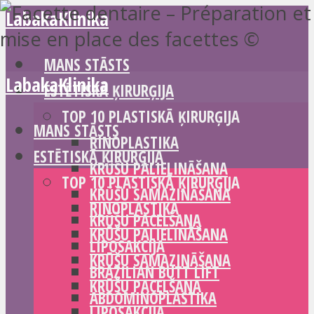
LabakaKlinika
MANS STĀSTS
LabakaKlinika
ESTĒTISKĀ ĶIRURĢIJA
TOP 10 PLASTISKĀ ĶIRURĢIJA
MANS STĀSTS
RINOPLASTIKA
ESTĒTISKĀ ĶIRURĢIJA
KRŪŠU PALIELINĀŠANA
TOP 10 PLASTISKĀ ĶIRURĢIJA
KRŪŠU SAMAZINĀŠANA
RINOPLASTIKA
KRŪŠU PACELŠANA
KRŪŠU PALIELINĀŠANA
LIPOSAKCIJA
KRŪŠU SAMAZINĀŠANA
BRAZILIAN BUTT LIFT
KRŪŠU PACELŠANA
ABDOMINOPLASTIKA
LIPOSAKCIJA