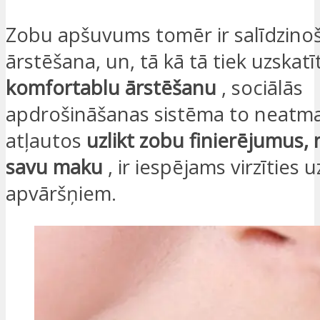
Zobu apšuvums tomēr ir salīdzinoš
ārstēšana, un, tā kā tā tiek uzskatī
komfortablu ārstēšanu
, sociālās
apdrošināšanas sistēma to neatma
atļautos
uzlikt zobu finierējumus,
savu maku
, ir iespējams virzīties u
apvāršņiem.