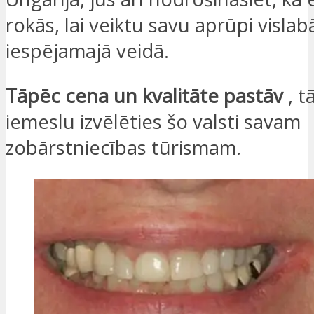
rokās, lai veiktu savu aprūpi vislab
iespējamajā veidā.
Tāpēc cena un kvalitāte pastāv
, t
iemeslu izvēlēties šo valsti savam
zobārstniecības tūrismam.