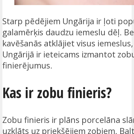
Starp pēdējiem Ungārija ir ļoti pop
galamērķis daudzu iemeslu dēļ. B
kavēšanās atklājiet visus iemeslus
Ungārijā ir ieteicams izmantot zob
finierējumus.
Kas ir zobu finieris?
Zobu finieris ir plāns porcelāna slān
uzklāts uz priekšējiem zobiem. Balt