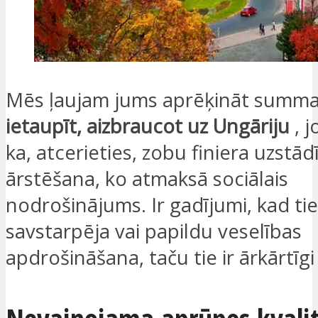
Mēs ļaujam jums aprēķināt summas
ietaupīt, aizbraucot uz Ungāriju
, j
ka, atcerieties, zobu finiera uzstā
ārstēšana, ko atmaksā sociālais
nodrošinājums. Ir gadījumi, kad ti
savstarpēja vai papildu veselības
apdrošināšana, taču tie ir ārkārtīgi 