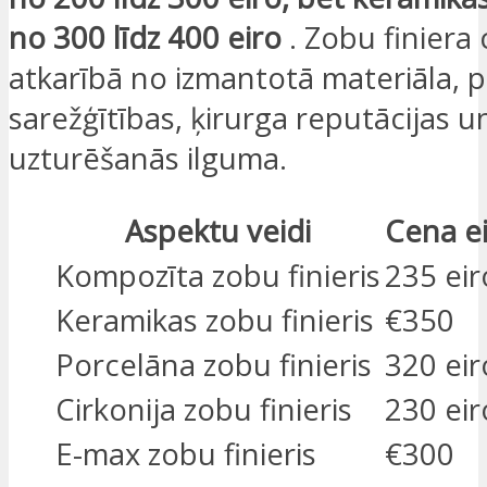
no 300 līdz 400 eiro
. Zobu finiera
atkarībā no izmantotā materiāla, 
sarežģītības, ķirurga reputācijas u
uzturēšanās ilguma.
Aspektu veidi
Cena e
Kompozīta zobu finieris
235 eir
Keramikas zobu finieris
€350
Porcelāna zobu finieris
320 eir
Cirkonija zobu finieris
230 eir
E-max zobu finieris
€300