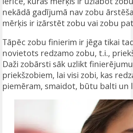
ierīce, kuras mērķis ir uzlabot zobu
nekādā gadījumā nav zobu ārstēša
mērķis ir izārstēt zobu vai zobu pat
Tāpēc zobu finierim ir jēga tikai tad,
novietots redzamo zobu, t.i., priekš
Daži zobārsti sāk uzlikt finierējum
priekšzobiem, lai visi zobi, kas redz
piemēram, smaidot, būtu balti un l