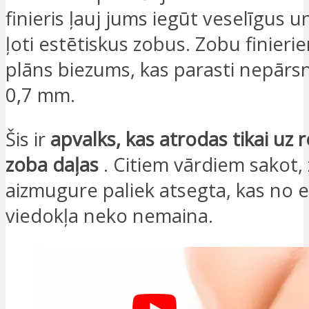
finieris ļauj jums iegūt veselīgus u
ļoti estētiskus zobus. Zobu finieriem
plāns biezums, kas parasti nepārs
0,7 mm.
Šis ir
apvalks, kas atrodas tikai uz
zoba daļas
. Citiem vārdiem sakot,
aizmugure paliek atsegta, kas no e
viedokļa neko nemaina.