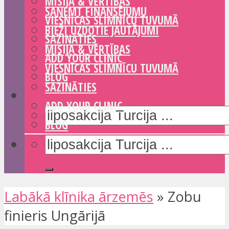
MISIJA & VĒRTĪBAS
SAŅEMT FINANSĒJUMU
VIESNĪCAS SLIMNĪCU TUVUMĀ
BIEŽI UZDOTIE JAUTĀJUMI
SAZINĀTIES
MISIJA & VĒRTĪBAS
ADD YOUR CLINIC
VIESNĪCAS SLIMNĪCU TUVUMĀ
BLOG
SAZINĀTIES
ADD YOUR CLINIC
BLOG
Labākā klīnika ārzemēs
»
Zobu
finieris Ungārijā