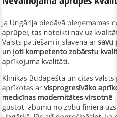
Nevainojama aprūpes kvali
Ja Ungārija piedāvā pieņemamas 
aprūpei, tas noteikti nav uz kvalitā
Valsts patiešām ir slavena ar
savu 
un ļoti kompetento zobārstu kvalit
aprīkojuma kvalitāti.
Klīnikas Budapeštā un citās valsts p
aprīkotas ar
visprogresīvāko aprīk
medicīnas modernitātes virsotnē
.
gūstot labumu no zobu finiera uzs
Ungārijā, jūs arī nodrošināsiet, ka 