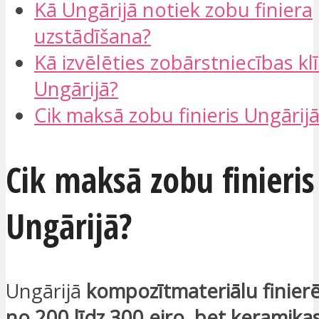
Kā Ungārijā notiek zobu finiera
uzstādīšana?
Kā izvēlēties zobārstniecības kl
Ungārijā?
Cik maksā zobu finieris Ungārij
Cik maksā zobu finieris
Ungārijā?
Ungārijā
kompozītmateriālu finie
no 200 līdz 300 eiro, bet keramika