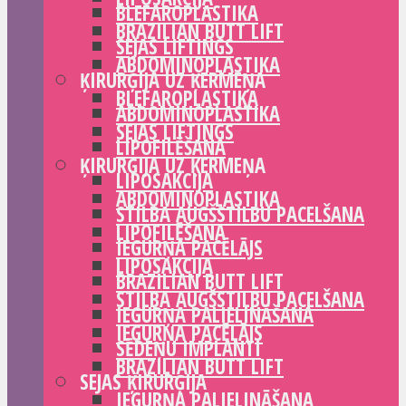
BLEFAROPLASTIKA
BRAZILIAN BUTT LIFT
SEJAS LIFTINGS
ABDOMINOPLASTIKA
ĶIRURĢIJA UZ ĶERMEŅA
BLEFAROPLASTIKA
ABDOMINOPLASTIKA
SEJAS LIFTINGS
LIPOFILĒŠANA
ĶIRURĢIJA UZ ĶERMEŅA
LIPOSAKCIJA
ABDOMINOPLASTIKA
STILBA AUGŠSTILBU PACELŠANA
LIPOFILĒŠANA
IEGURŅA PACĒLĀJS
LIPOSAKCIJA
BRAZILIAN BUTT LIFT
STILBA AUGŠSTILBU PACELŠANA
IEGURŅA PALIELINĀŠANA
IEGURŅA PACĒLĀJS
SĒDEŅU IMPLANTI
BRAZILIAN BUTT LIFT
SEJAS ĶIRURĢIJA
IEGURŅA PALIELINĀŠANA