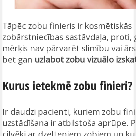
Tāpēc zobu finieris ir kosmētiskās
zobārstniecības sastāvdaļa, proti, 
mērķis nav pārvarēt slimību vai ār
bet gan
uzlabot zobu vizuālo izska
Kurus ietekmē zobu finieri?
Ir daudzi pacienti, kuriem zobu fin
uzstādīšana ir atbilstoša aprūpe. Pi
cilvēki ar dzelteniem zobiem un k