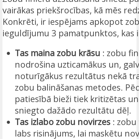
vairākas priekšrocības, kā mēs red
Konkrēti, ir iespējams apkopot zob
ieguldījumu 3 pamatpunktos, kas ir
Tas maina zobu krāsu
: zobu fin
nodrošina uzticamākus un, galv
noturīgākus rezultātus nekā tr
zobu balināšanas metodes. Pē
patiesībā bieži tiek kritizētas un
sniegto dažādo rezultātu dēļ.
Tas izlabo zobu novirzes
: zobu f
labs risinājums, lai maskētu no