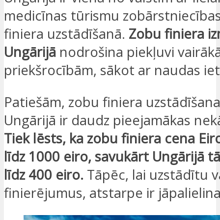
medicīnas tūrismu zobārstniecības
finiera uzstādīšanā.
Zobu finiera 
Ungārijā
nodrošina piekļuvi vairā
priekšrocībām, sākot ar naudas ie
Patiešām, zobu finiera uzstādīšan
Ungārijā ir daudz pieejamākas nek
Tiek lēsts, ka zobu finiera cena Eir
līdz 1000 eiro, savukārt Ungārijā tā 
līdz 400 eiro.
Tāpēc, lai uzstādītu 
finierējumus, atstarpe ir jāpalielina