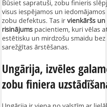
Būsiet sapratuši, zobu finieris slēp
visus iespējamos un iedomājamos 
zobu defektus. Tas ir
vienkāršs un 
risinājums
pacientiem, kuri vēlas a
estētisku un mirdzošu smaidu bez 
sarežģītas ārstēšanas.
Ungārija, izvēles galam
zobu finiera uzstādīšan
Ungārija ir viena no valstīm ar liel