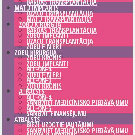
BĀRDAS TRANSPLANTĀCIJA
MATU IMPLANTS
UZACU TRANSPLANTĀCIJA
MATU TRANSPLANTĀCIJA
ZOBU ĶIRURĢIJA
BĀRDAS TRANSPLANTĀCIJA
ZOBU IMPLANTI
UZACU TRANSPLANTĀCIJA
ZOBU FINIERI
ZOBU ĶIRURĢIJA
ZOBU KRONIS
ZOBU IMPLANTI
ALL-ON-4
ZOBU FINIERI
ALL-ON-6
ZOBU KRONIS
ATBALSTS
ALL-ON-4
SAŅEMIET MEDICĪNISKO PIEDĀVĀJUMU
ALL-ON-6
SAŅEMT FINANSĒJUMU
ATBALSTS
BIEŽI UZDOTIE JAUTĀJUMI
SAŅEMIET MEDICĪNISKO PIEDĀVĀJUMU