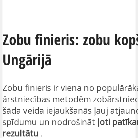
ES ESMU IEINTERESĒTS
Zobu finieris: zobu ko
Ungārijā
Zobu finieris ir viena no populārā
ārstniecības metodēm zobārstniecī
šāda veida iejaukšanās ļauj atjaun
spīdumu un nodrošināt
ļoti patīk
rezultātu
.