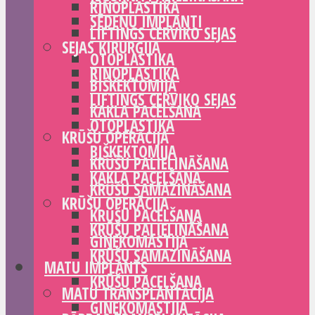
RINOPLASTIKA
SĒDEŅU IMPLANTI
LIFTINGS CERVIKO SEJAS
SEJAS ĶIRURĢIJA
OTOPLASTIKA
RINOPLASTIKA
BIŠKEKTOMIJA
LIFTINGS CERVIKO SEJAS
KAKLA PACELŠANA
OTOPLASTIKA
KRŪŠU OPERĀCIJA
BIŠKEKTOMIJA
KRŪŠU PALIELINĀŠANA
KAKLA PACELŠANA
KRŪŠU SAMAZINĀŠANA
KRŪŠU OPERĀCIJA
KRŪŠU PACELŠANA
KRŪŠU PALIELINĀŠANA
GINEKOMASTIJA
KRŪŠU SAMAZINĀŠANA
MATU IMPLANTS
KRŪŠU PACELŠANA
MATU TRANSPLANTĀCIJA
GINEKOMASTIJA