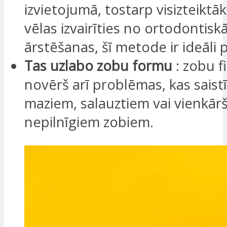
izvietojumā, tostarp visizteiktā
vēlas izvairīties no ortodontisk
ārstēšanas, šī metode ir ideāli
Tas uzlabo zobu formu
: zobu f
novērš arī problēmas, kas saist
maziem, salauztiem vai vienkārš
nepilnīgiem zobiem.