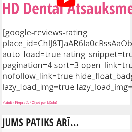
HD Dental Atsauksm
[google-reviews-rating
place_id=ChIJ8TJaAR6Ia0cRssAaO
auto_load=true rating_snippet=tr
pagination=4 sort=3 open_link=tr
nofollow_link=true hide_float_ba
lazy_load_img=true lazy_load_img=
Mainīt / Pieprasīt / Ziņot par kļūdu?
JUMS PATIKS ARĪ...