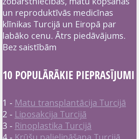
zobārstniecības, matu kopšanas
un reproduktīvās medicīnas
klīnikas Turcijā un Eiropā par
labāko cenu. Ātrs piedāvājums.
Bez saistībām
10 POPULĀRĀKIE PIEPRASĪJUMI
1 -
Matu transplantācija Turcijā
2 -
Liposakcija Turcijā
3 -
Rinoplastika Turcijā
4 -
Krūšu palielināšana Turcijā