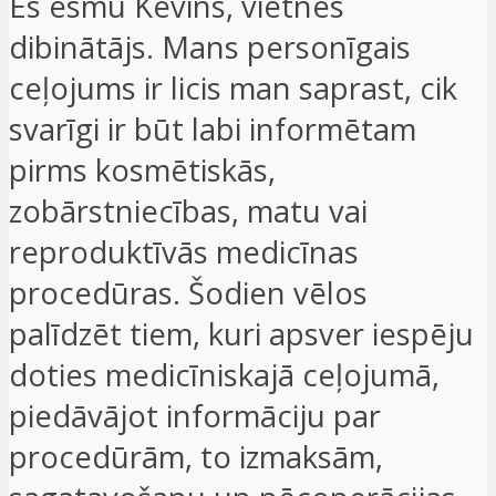
Es esmu Kevins, vietnes
dibinātājs. Mans personīgais
ceļojums ir licis man saprast, cik
svarīgi ir būt labi informētam
pirms kosmētiskās,
zobārstniecības, matu vai
reproduktīvās medicīnas
procedūras. Šodien vēlos
palīdzēt tiem, kuri apsver iespēju
doties medicīniskajā ceļojumā,
piedāvājot informāciju par
procedūrām, to izmaksām,