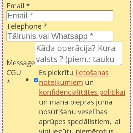
Email
*
Telephone
*
Message
CGU
Es piekrītu
lietošanas
*
noteikumiem
un
konfidencialitātes politikai
un mana pieprasījuma
nosūtīšanu veselības
aprūpes speciālistiem, lai
viņi iegūtu piemērotus