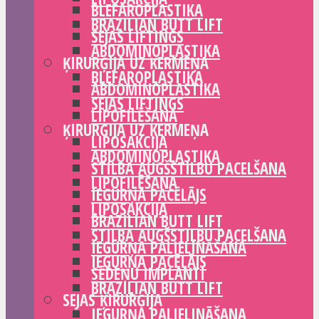
BLEFAROPLASTIKA
BRAZILIAN BUTT LIFT
SEJAS LIFTINGS
ABDOMINOPLASTIKA
ĶIRURĢIJA UZ ĶERMEŅA
BLEFAROPLASTIKA
ABDOMINOPLASTIKA
SEJAS LIFTINGS
LIPOFILĒŠANA
ĶIRURĢIJA UZ ĶERMEŅA
LIPOSAKCIJA
ABDOMINOPLASTIKA
STILBA AUGŠSTILBU PACELŠANA
LIPOFILĒŠANA
IEGURŅA PACĒLĀJS
LIPOSAKCIJA
BRAZILIAN BUTT LIFT
STILBA AUGŠSTILBU PACELŠANA
IEGURŅA PALIELINĀŠANA
IEGURŅA PACĒLĀJS
SĒDEŅU IMPLANTI
BRAZILIAN BUTT LIFT
SEJAS ĶIRURĢIJA
IEGURŅA PALIELINĀŠANA