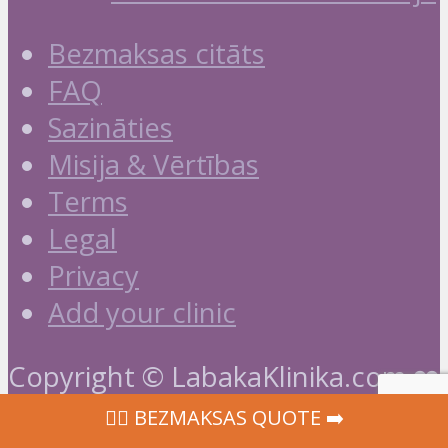
Bezmaksas citāts
FAQ
Sazināties
Misija & Vērtības
Terms
Legal
Privacy
Add your clinic
Copyright © LabakaKlinika.com ❤️
‍👩‍⚕ BEZMAKSAS QUOTE ➡️
2020 - 2026 🏥