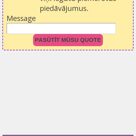
piedāvājumus.
Message
PASŪTĪT MŪSU QUOTE