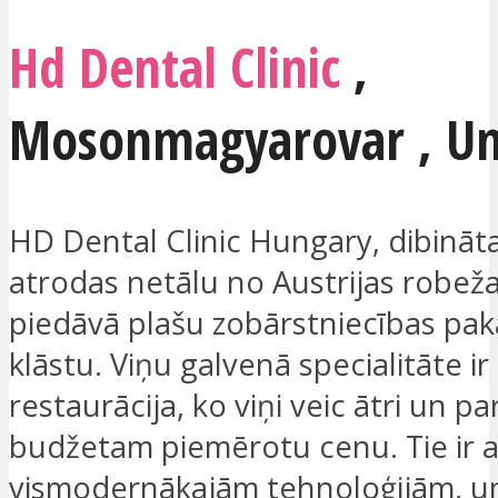
Hd Dental Clinic
,
Mosonmagyarovar
,
Un
HD Dental Clinic Hungary, dibināt
atrodas netālu no Austrijas robež
piedāvā plašu zobārstniecības pa
klāstu. Viņu galvenā specialitāte i
restaurācija, ko viņi veic ātri un p
budžetam piemērotu cenu. Tie ir a
vismodernākajām tehnoloģijām, un