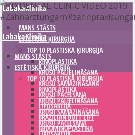
LabakaKlinika
MANS STĀSTS
LabakaKlinika
ESTĒTISKĀ ĶIRURĢIJA
TOP 10 PLASTISKĀ ĶIRURĢIJA
MANS STĀSTS
RINOPLASTIKA
ESTĒTISKĀ ĶIRURĢIJA
KRŪŠU PALIELINĀŠANA
TOP 10 PLASTISKĀ ĶIRURĢIJA
KRŪŠU SAMAZINĀŠANA
RINOPLASTIKA
KRŪŠU PACELŠANA
KRŪŠU PALIELINĀŠANA
LIPOSAKCIJA
KRŪŠU SAMAZINĀŠANA
BRAZILIAN BUTT LIFT
KRŪŠU PACELŠANA
ABDOMINOPLASTIKA
LIPOSAKCIJA