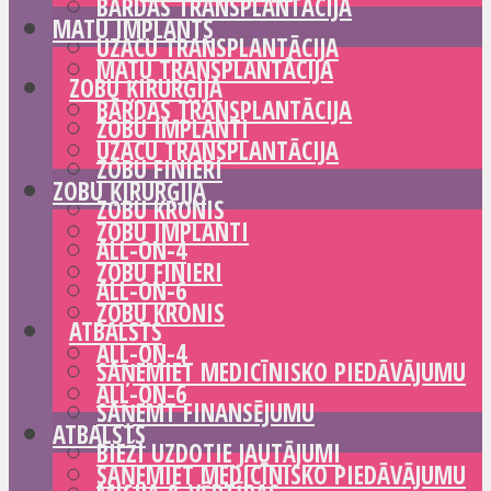
BĀRDAS TRANSPLANTĀCIJA
MATU IMPLANTS
UZACU TRANSPLANTĀCIJA
MATU TRANSPLANTĀCIJA
ZOBU ĶIRURĢIJA
BĀRDAS TRANSPLANTĀCIJA
ZOBU IMPLANTI
UZACU TRANSPLANTĀCIJA
ZOBU FINIERI
ZOBU ĶIRURĢIJA
ZOBU KRONIS
ZOBU IMPLANTI
ALL-ON-4
ZOBU FINIERI
ALL-ON-6
ZOBU KRONIS
ATBALSTS
ALL-ON-4
SAŅEMIET MEDICĪNISKO PIEDĀVĀJUMU
ALL-ON-6
SAŅEMT FINANSĒJUMU
ATBALSTS
BIEŽI UZDOTIE JAUTĀJUMI
SAŅEMIET MEDICĪNISKO PIEDĀVĀJUMU