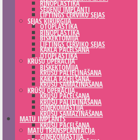
RINOPLASTIKA
SĒDEŅU IMPLANTI
LIFTINGS CERVIKO SEJAS
SEJAS ĶIRURĢIJA
OTOPLASTIKA
RINOPLASTIKA
BIŠKEKTOMIJA
LIFTINGS CERVIKO SEJAS
KAKLA PACELŠANA
OTOPLASTIKA
KRŪŠU OPERĀCIJA
BIŠKEKTOMIJA
KRŪŠU PALIELINĀŠANA
KAKLA PACELŠANA
KRŪŠU SAMAZINĀŠANA
KRŪŠU OPERĀCIJA
KRŪŠU PACELŠANA
KRŪŠU PALIELINĀŠANA
GINEKOMASTIJA
KRŪŠU SAMAZINĀŠANA
MATU IMPLANTS
KRŪŠU PACELŠANA
MATU TRANSPLANTĀCIJA
GINEKOMASTIJA