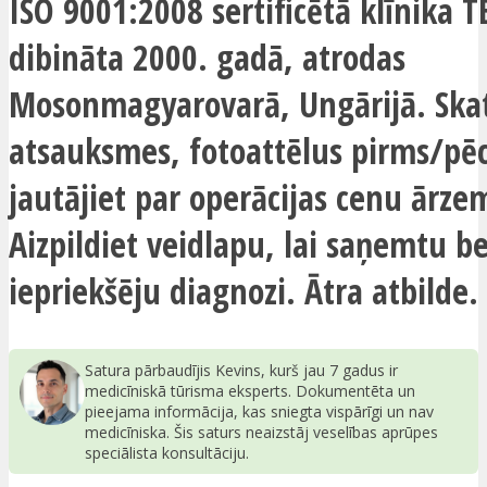
ISO 9001:2008 sertificētā klīnika 
dibināta 2000. gadā, atrodas
Mosonmagyarovarā, Ungārijā. Skat
atsauksmes, fotoattēlus pirms/pē
jautājiet par operācijas cenu ārze
Aizpildiet veidlapu, lai saņemtu 
iepriekšēju diagnozi. Ātra atbilde.
Satura pārbaudījis Kevins, kurš jau 7 gadus ir
medicīniskā tūrisma eksperts. Dokumentēta un
pieejama informācija, kas sniegta vispārīgi un nav
medicīniska. Šis saturs neaizstāj veselības aprūpes
speciālista konsultāciju.