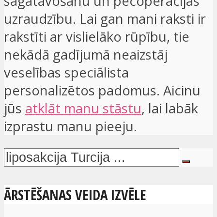
sagatavošanu un pēcoperācijas
uzraudzību. Lai gan mani raksti ir
rakstīti ar vislielāko rūpību, tie
nekādā gadījumā neaizstāj
veselības speciālista
personalizētos padomus. Aicinu
jūs
atklāt manu stāstu
, lai labāk
izprastu manu pieeju.
ĀRSTĒŠANAS VEIDA IZVĒLE