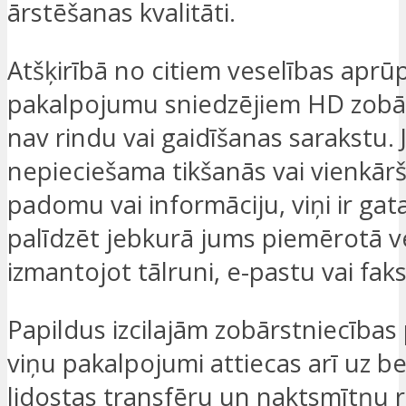
ārstēšanas kvalitāti.
Atšķirībā no citiem veselības aprū
pakalpojumu sniedzējiem HD zobā
nav rindu vai gaidīšanas sarakstu. J
nepieciešama tikšanās vai vienkārš
padomu vai informāciju, viņi ir gat
palīdzēt jebkurā jums piemērotā v
izmantojot tālruni, e-pastu vai fak
Papildus izcilajām zobārstniecība
viņu pakalpojumi attiecas arī uz 
lidostas transfēru un naktsmītņu 