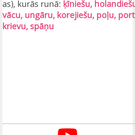
as), kurās runā:
ķīniešu, holandiešu
vācu, ungāru, korejiešu, poļu, por
krievu, spāņu