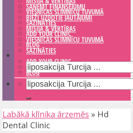
MISIJA & VĒRTĪBAS
SAŅEMT FINANSĒJUMU
VIESNĪCAS SLIMNĪCU TUVUMĀ
BIEŽI UZDOTIE JAUTĀJUMI
SAZINĀTIES
MISIJA & VĒRTĪBAS
ADD YOUR CLINIC
VIESNĪCAS SLIMNĪCU TUVUMĀ
BLOG
SAZINĀTIES
ADD YOUR CLINIC
BLOG
Labākā klīnika ārzemēs
»
Hd
Dental Clinic