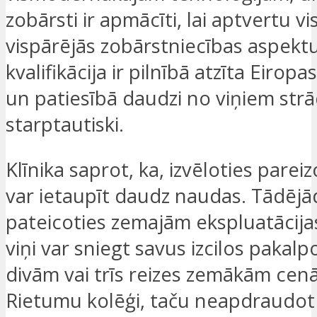
zobārsti ir apmācīti, lai aptvertu vi
vispārējās zobārstniecības aspektu
kvalifikācija ir pilnībā atzīta Eiropa
un patiesībā daudzi no viņiem str
starptautiski.
Klīnika saprot, ka, izvēloties parei
var ietaupīt daudz naudas. Tādējād
pateicoties zemajām ekspluatācija
viņi var sniegt savus izcilos pakal
divām vai trīs reizes zemākām cen
Rietumu kolēģi, taču neapdraudot