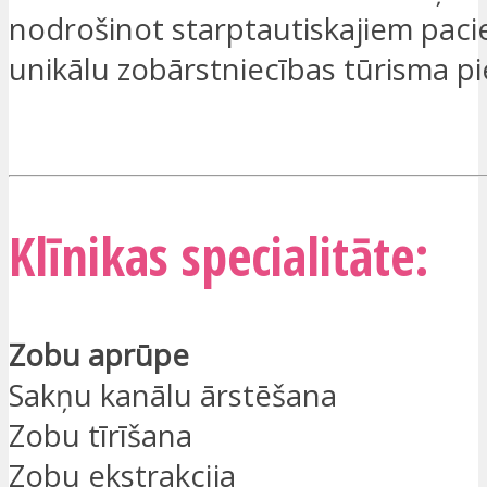
nodrošinot starptautiskajiem pac
unikālu zobārstniecības tūrisma pi
ES ESMU IEINTERESĒTS
Klīnikas specialitāte:
Zobu aprūpe
Sakņu kanālu ārstēšana
Zobu tīrīšana
Zobu ekstrakcija