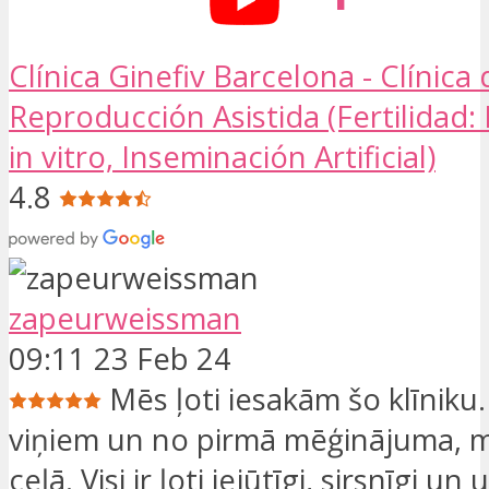
Clínica Ginefiv Barcelona - Clínica 
Reproducción Asistida (Fertilidad:
in vitro, Inseminación Artificial)
4.8
zapeurweissman
09:11 23 Feb 24
Mēs ļoti iesakām šo klīniku.
viņiem un no pirmā mēģinājuma, ma
ceļā. Visi ir ļoti iejūtīgi, sirsnīgi un