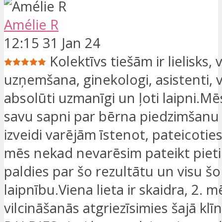
Amélie R
12:15 31 Jan 24
Kolektīvs tiešām ir lielisks, 
uzņemšana, ginekologi, asistenti, vi
absolūti uzmanīgi un ļoti laipni.Mē
savu sapni par bērna piedzimšanu
izveidi varējām īstenot, pateicotie
mēs nekad nevarēsim pateikt pie
paldies par šo rezultātu un visu šo
laipnību.Viena lieta ir skaidra, 2. 
vilcināšanās atgriezīsimies šajā klīn