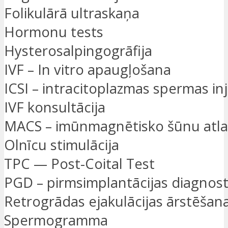
Folikulārā ultraskaņa
Hormonu tests
Hysterosalpingogrāfija
IVF – In vitro apaugļošana
ICSI – intracitoplazmas spermas inj
IVF konsultācija
MACS – imūnmagnētisko šūnu atl
Olnīcu stimulācija
TPC — Post-Coital Test
PGD – pirmsimplantācijas diagnost
Retrogrādas ejakulācijas ārstēšan
Spermogramma