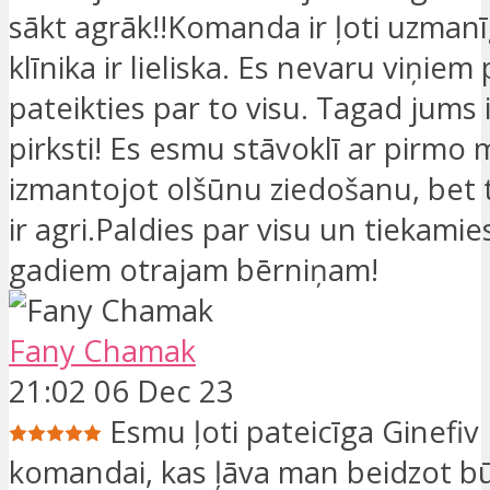
sākt agrāk!!Komanda ir ļoti uzmanī
klīnika ir lieliska. Es nevaru viņiem
pateikties par to visu. Tagad jums 
pirksti! Es esmu stāvoklī ar pirmo
izmantojot olšūnu ziedošanu, bet 
ir agri.Paldies par visu un tiekami
gadiem otrajam bērniņam!
Fany Chamak
21:02 06 Dec 23
Esmu ļoti pateicīga Ginefiv
komandai, kas ļāva man beidzot b