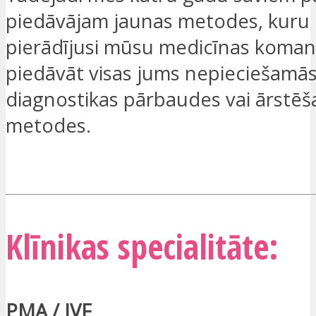
piedāvājam jaunas metodes, kuru ef
pierādījusi mūsu medicīnas komand
piedāvāt visas jums nepieciešamā
diagnostikas pārbaudes vai ārstēš
metodes.
ES ESMU IEINTERESĒTS
Klīnikas specialitāte:
PMA / IVF