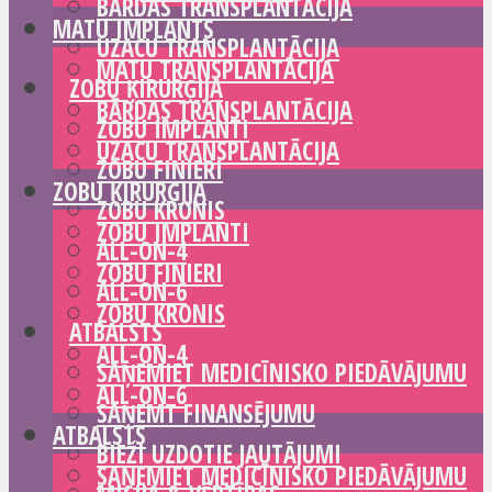
BĀRDAS TRANSPLANTĀCIJA
MATU IMPLANTS
UZACU TRANSPLANTĀCIJA
MATU TRANSPLANTĀCIJA
ZOBU ĶIRURĢIJA
BĀRDAS TRANSPLANTĀCIJA
ZOBU IMPLANTI
UZACU TRANSPLANTĀCIJA
ZOBU FINIERI
ZOBU ĶIRURĢIJA
ZOBU KRONIS
ZOBU IMPLANTI
ALL-ON-4
ZOBU FINIERI
ALL-ON-6
ZOBU KRONIS
ATBALSTS
ALL-ON-4
SAŅEMIET MEDICĪNISKO PIEDĀVĀJUMU
ALL-ON-6
SAŅEMT FINANSĒJUMU
ATBALSTS
BIEŽI UZDOTIE JAUTĀJUMI
SAŅEMIET MEDICĪNISKO PIEDĀVĀJUMU