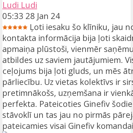
Ludi Ludi
05:33 28 Jan 24
Ļoti iesaku šo klīniku, jau 
kontakta informācija bija ļoti skai
apmaiņa plūstoši, vienmēr saņēmu
atbildes uz saviem jautājumiem. V
ceļojums bija ļoti gluds, un mēs āt
pārliecību. Uz vietas kolektīvs ir si
pretimnākošs, uzņemšana ir vienkā
perfekta. Pateicoties Ginefiv šod
stāvoklī un tas jau no pirmās pārej
pateicamies visai Ginefiv komandai