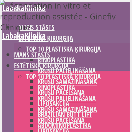
LabakaKlinika
MANS STĀSTS
LabakaKlinika
ESTĒTISKĀ ĶIRURĢIJA
TOP 10 PLASTISKĀ ĶIRURĢIJA
MANS STĀSTS
RINOPLASTIKA
ESTĒTISKĀ ĶIRURĢIJA
KRŪŠU PALIELINĀŠANA
TOP 10 PLASTISKĀ ĶIRURĢIJA
KRŪŠU SAMAZINĀŠANA
RINOPLASTIKA
KRŪŠU PACELŠANA
KRŪŠU PALIELINĀŠANA
LIPOSAKCIJA
KRŪŠU SAMAZINĀŠANA
BRAZILIAN BUTT LIFT
KRŪŠU PACELŠANA
ABDOMINOPLASTIKA
LIPOSAKCIJA