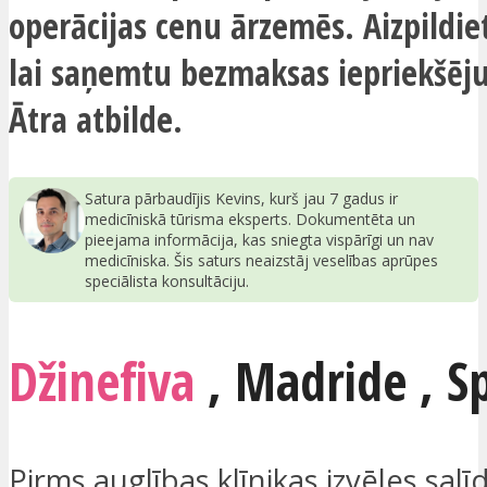
operācijas cenu ārzemēs. Aizpildie
lai saņemtu bezmaksas iepriekšēju
Ātra atbilde.
Satura pārbaudījis Kevins, kurš jau 7 gadus ir
medicīniskā tūrisma eksperts. Dokumentēta un
pieejama informācija, kas sniegta vispārīgi un nav
medicīniska. Šis saturs neaizstāj veselības aprūpes
speciālista konsultāciju.
Džinefiva
,
Madride
,
S
Pirms auglības klīnikas izvēles salīd