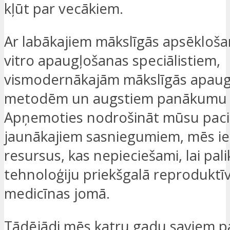
kļūt par vecākiem.
Ar labākajiem mākslīgās apsēkloša
vitro apaugļošanas speciālistiem,
vismodernākajām mākslīgās apau
metodēm un augstiem panākumu r
Apņemoties nodrošināt mūsu paci
jaunākajiem sasniegumiem, mēs i
resursus, kas nepieciešami, lai pali
tehnoloģiju priekšgalā reproduktī
medicīnas jomā.
Tādējādi mēs katru gadu saviem p