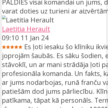
PALDIES visai komandai un jums, dār
varat doties uz turieni ar aizvērtā
Laetitia Herault
09:10 11 Jan 24
Es ļoti iesaku šo klīniku ikv
joprojām šaubās. Es sāku šodien,
stāvoklī, un ar mani strādāja ļoti 
profesionāla komanda. Un fakts, ka 
ar jums nodarbojas, runā franču v
patiešām dod jums pārliecību. Klīnik
patīkama, tāpat kā personāls. Term