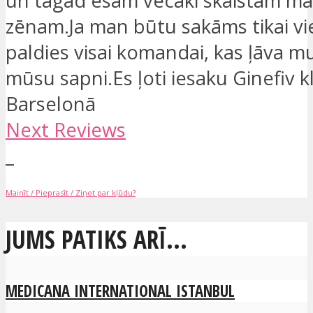
un tagad esam vecāki skaistam m
zēnam.Ja man būtu sakāms tikai vi
paldies visai komandai, kas ļāva m
mūsu sapni.Es ļoti iesaku Ginefiv k
Barselonā
Next Reviews
_
Mainīt / Pieprasīt / Ziņot par kļūdu?
JUMS PATIKS ARĪ...
MEDICANA INTERNATIONAL ISTANBUL