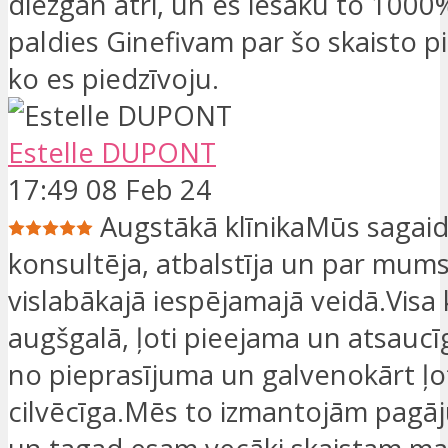
diezgan ātri, un es iesaku to 1000%
paldies Ginefivam par šo skaisto p
ko es piedzīvoju.
Estelle DUPONT
17:49 08 Feb 24
Augstākā klīnikaMūs sagaidī
konsultēja, atbalstīja un par mum
vislabākajā iespējamajā veidā.Visa
augšgalā, ļoti pieejama un atsaucī
no pieprasījuma un galvenokārt ļo
cilvēcīga.Mēs to izmantojām pagā