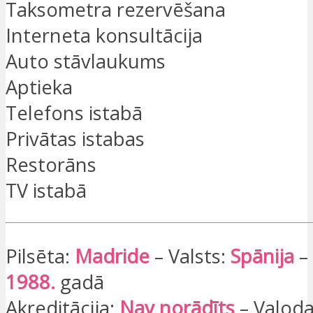
Taksometra rezervēšana
Interneta konsultācija
Auto stāvlaukums
Aptieka
Telefons istabā
Privātas istabas
Restorāns
TV istabā
Pilsēta:
Madride
– Valsts:
Spānija
– 
1988.
gadā
Akreditācija:
Nav norādīts
– Valoda