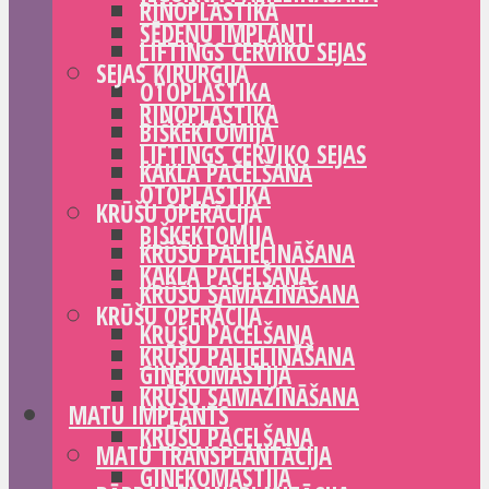
RINOPLASTIKA
SĒDEŅU IMPLANTI
LIFTINGS CERVIKO SEJAS
SEJAS ĶIRURĢIJA
OTOPLASTIKA
RINOPLASTIKA
BIŠKEKTOMIJA
LIFTINGS CERVIKO SEJAS
KAKLA PACELŠANA
OTOPLASTIKA
KRŪŠU OPERĀCIJA
BIŠKEKTOMIJA
KRŪŠU PALIELINĀŠANA
KAKLA PACELŠANA
KRŪŠU SAMAZINĀŠANA
KRŪŠU OPERĀCIJA
KRŪŠU PACELŠANA
KRŪŠU PALIELINĀŠANA
GINEKOMASTIJA
KRŪŠU SAMAZINĀŠANA
MATU IMPLANTS
KRŪŠU PACELŠANA
MATU TRANSPLANTĀCIJA
GINEKOMASTIJA