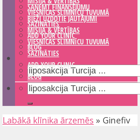
MISIJA & VĒRTĪBAS
SAŅEMT FINANSĒJUMU
VIESNĪCAS SLIMNĪCU TUVUMĀ
BIEŽI UZDOTIE JAUTĀJUMI
SAZINĀTIES
MISIJA & VĒRTĪBAS
ADD YOUR CLINIC
VIESNĪCAS SLIMNĪCU TUVUMĀ
BLOG
SAZINĀTIES
ADD YOUR CLINIC
BLOG
Labākā klīnika ārzemēs
»
Ginefiv