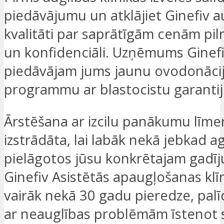
piedāvājumu un atklājiet Ginefiv 
kvalitāti par saprātīgām cenām pil
un konfidenciāli. Uzņēmums Ginef
piedāvājam jums jaunu ovodonāci
programmu ar blastocistu garantij
Ārstēšana ar izcilu panākumu līmen
izstrādāta, lai labāk nekā jebkad a
pielāgotos jūsu konkrētajam gadī
Ginefiv Asistētās apaugļošanas klī
vairāk nekā 30 gadu pieredze, pal
ar neauglības problēmām īstenot 