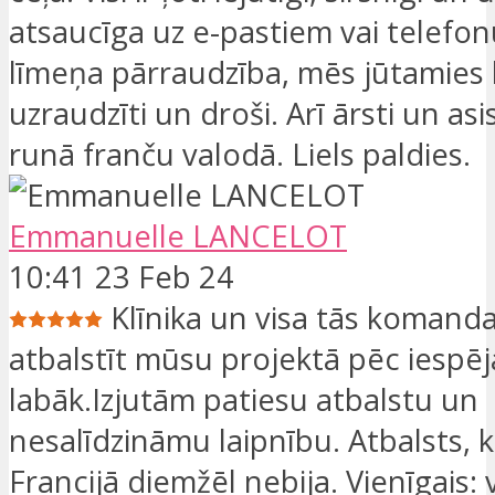
atsaucīga uz e-pastiem vai telefo
līmeņa pārraudzība, mēs jūtamies 
uzraudzīti un droši. Arī ārsti un asis
runā franču valodā. Liels paldies.
Emmanuelle LANCELOT
10:41 23 Feb 24
Klīnika un visa tās komand
atbalstīt mūsu projektā pēc iespēj
labāk.Izjutām patiesu atbalstu un
nesalīdzināmu laipnību. Atbalsts,
Francijā diemžēl nebija. Vienīgais: 