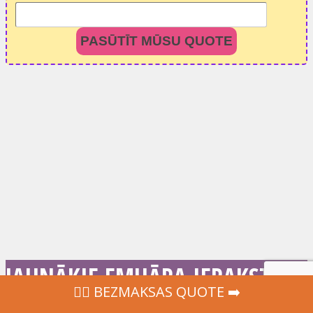
PASŪTĪT MŪSU QUOTE
JAUNĀKIE EMUĀRA IERAKSTI
‍👩‍⚕ BEZMAKSAS QUOTE ➡️