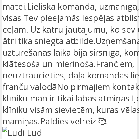
mātei.Lieliska komanda, uzmanīga,
visas Tev pieejamās iespējas atbil
ceļam. Uz katru jautājumu, ko sev
ātri tika sniegta atbilde.Uzņemša
uzturēšanās laikā bija sirsnīga, ko
klātesoša un mierinoša.Frančiem,
neuztraucieties, daļa komandas lie
franču valodāNo pirmajiem kontak
klīniku man ir tikai labas atmiņas.Ļ
klīniku visām sievietēm, kuras vēla
māmiņas.Paldies vēlreiz 🥰