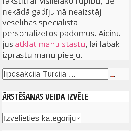
rakstīti ar vislielāko rūpību, tie
nekādā gadījumā neaizstāj
veselības speciālista
personalizētos padomus. Aicinu
jūs
atklāt manu stāstu
, lai labāk
izprastu manu pieeju.
ĀRSTĒŠANAS VEIDA IZVĒLE