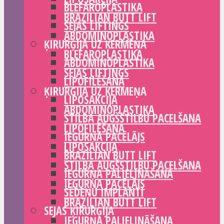
BLEFAROPLASTIKA
BRAZILIAN BUTT LIFT
SEJAS LIFTINGS
ABDOMINOPLASTIKA
ĶIRURĢIJA UZ ĶERMEŅA
BLEFAROPLASTIKA
ABDOMINOPLASTIKA
SEJAS LIFTINGS
LIPOFILĒŠANA
ĶIRURĢIJA UZ ĶERMEŅA
LIPOSAKCIJA
ABDOMINOPLASTIKA
STILBA AUGŠSTILBU PACELŠANA
LIPOFILĒŠANA
IEGURŅA PACĒLĀJS
LIPOSAKCIJA
BRAZILIAN BUTT LIFT
STILBA AUGŠSTILBU PACELŠANA
IEGURŅA PALIELINĀŠANA
IEGURŅA PACĒLĀJS
SĒDEŅU IMPLANTI
BRAZILIAN BUTT LIFT
SEJAS ĶIRURĢIJA
IEGURŅA PALIELINĀŠANA