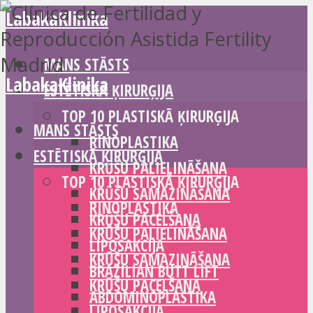
LabakaKlinika
MANS STĀSTS
LabakaKlinika
ESTĒTISKĀ ĶIRURĢIJA
TOP 10 PLASTISKĀ ĶIRURĢIJA
MANS STĀSTS
RINOPLASTIKA
ESTĒTISKĀ ĶIRURĢIJA
KRŪŠU PALIELINĀŠANA
TOP 10 PLASTISKĀ ĶIRURĢIJA
KRŪŠU SAMAZINĀŠANA
RINOPLASTIKA
KRŪŠU PACELŠANA
KRŪŠU PALIELINĀŠANA
LIPOSAKCIJA
KRŪŠU SAMAZINĀŠANA
BRAZILIAN BUTT LIFT
KRŪŠU PACELŠANA
ABDOMINOPLASTIKA
LIPOSAKCIJA