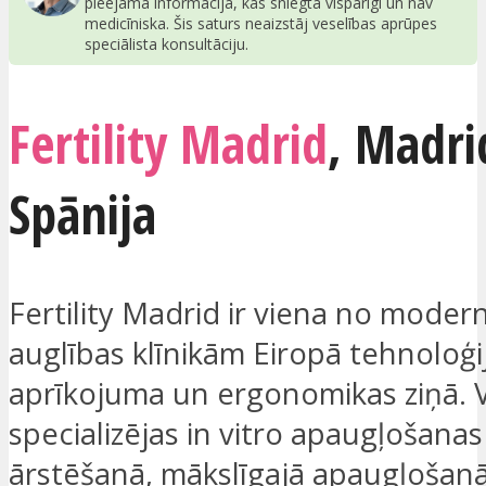
pieejama informācija, kas sniegta vispārīgi un nav
medicīniska. Šis saturs neaizstāj veselības aprūpes
speciālista konsultāciju.
Fertility Madrid
,
Madri
Spānija
Fertility Madrid ir viena no mode
auglības klīnikām Eiropā tehnoloģi
aprīkojuma un ergonomikas ziņā. 
specializējas in vitro apaugļošanas 
ārstēšanā, mākslīgajā apaugļošanā