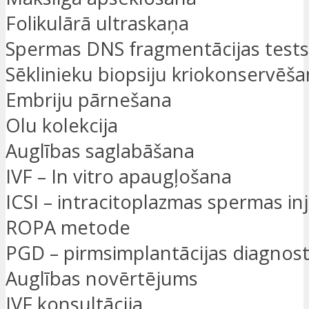
Folikulārā ultraskaņa
Spermas DNS fragmentācijas tests
Sēklinieku biopsiju kriokonservēš
Embriju pārnešana
Olu kolekcija
Auglības saglabāšana
IVF – In vitro apaugļošana
ICSI – intracitoplazmas spermas inj
ROPA metode
PGD – pirmsimplantācijas diagnost
Auglības novērtējums
IVF konsultācija