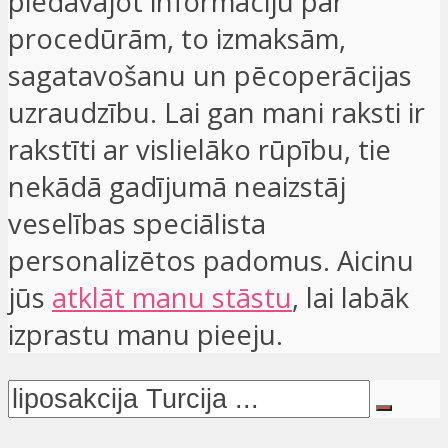
piedāvājot informāciju par
procedūrām, to izmaksām,
sagatavošanu un pēcoperācijas
uzraudzību. Lai gan mani raksti ir
rakstīti ar vislielāko rūpību, tie
nekādā gadījumā neaizstāj
veselības speciālista
personalizētos padomus. Aicinu
jūs
atklāt manu stāstu
, lai labāk
izprastu manu pieeju.