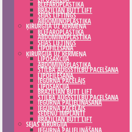
BLEFAROPLASTIKA
BRAZILIAN BUTT LIFT
SEJAS LIFTINGS
ABDOMINOPLASTIKA
ĶIRURĢIJA UZ ĶERMEŅA
BLEFAROPLASTIKA
ABDOMINOPLASTIKA
SEJAS LIFTINGS
LIPOFILĒŠANA
ĶIRURĢIJA UZ ĶERMEŅA
LIPOSAKCIJA
ABDOMINOPLASTIKA
STILBA AUGŠSTILBU PACELŠANA
LIPOFILĒŠANA
IEGURŅA PACĒLĀJS
LIPOSAKCIJA
BRAZILIAN BUTT LIFT
STILBA AUGŠSTILBU PACELŠANA
IEGURŅA PALIELINĀŠANA
IEGURŅA PACĒLĀJS
SĒDEŅU IMPLANTI
BRAZILIAN BUTT LIFT
SEJAS ĶIRURĢIJA
IEGURŅA PALIELINĀŠANA