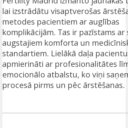
Fertility Madrid izmanto jaunākās 
lai izstrādātu visaptverošas ārstē
metodes pacientiem ar auglības
komplikācijām. Tas ir pazīstams ar
augstajiem komforta un medicīnis
standartiem. Lielākā daļa pacientu i
apmierināti ar profesionalitātes lī
emocionālo atbalstu, ko viņi saņe
procesā pirms un pēc ārstēšanas.
ES ESMU IEINTERESĒTS