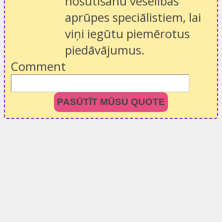
nosūtīšanu veselības
aprūpes speciālistiem, lai
viņi iegūtu piemērotus
piedāvājumus.
Comment
PASŪTĪT MŪSU QUOTE