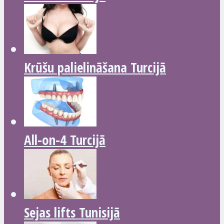
Krūšu palielināšana Turcijā
All-on-4 Turcijā
Sejas lifts Tunisijā