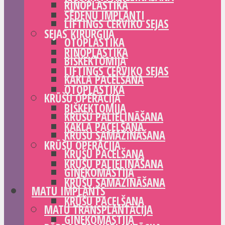
RINOPLASTIKA
SĒDEŅU IMPLANTI
LIFTINGS CERVIKO SEJAS
SEJAS ĶIRURĢIJA
OTOPLASTIKA
RINOPLASTIKA
BIŠKEKTOMIJA
LIFTINGS CERVIKO SEJAS
KAKLA PACELŠANA
OTOPLASTIKA
KRŪŠU OPERĀCIJA
BIŠKEKTOMIJA
KRŪŠU PALIELINĀŠANA
KAKLA PACELŠANA
KRŪŠU SAMAZINĀŠANA
KRŪŠU OPERĀCIJA
KRŪŠU PACELŠANA
KRŪŠU PALIELINĀŠANA
GINEKOMASTIJA
KRŪŠU SAMAZINĀŠANA
MATU IMPLANTS
KRŪŠU PACELŠANA
MATU TRANSPLANTĀCIJA
GINEKOMASTIJA