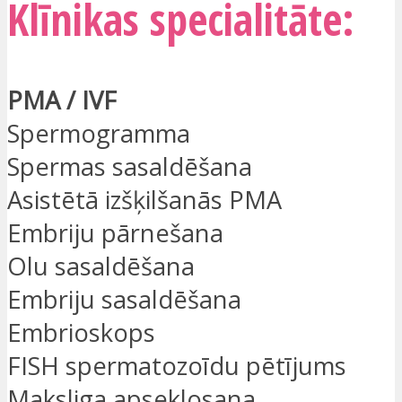
Klīnikas specialitāte:
PMA / IVF
Spermogramma
Spermas sasaldēšana
Asistētā izšķilšanās PMA
Embriju pārnešana
Olu sasaldēšana
Embriju sasaldēšana
Embrioskops
FISH spermatozoīdu pētījums
Maksliga apseklosana