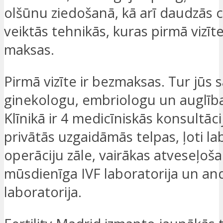
olšūnu ziedošanā, kā arī daudzās ci
veiktās tehnikās, kuras pirmā vizīte
maksas.
Pirmā vizīte ir bezmaksas. Tur jūs s
ginekologu, embriologu un auglība
Klīnikā ir 4 medicīniskās konsultāci
privātās uzgaidāmās telpas, ļoti la
operāciju zāle, vairākas atveseļoša
mūsdienīga IVF laboratorija un and
laboratorija.