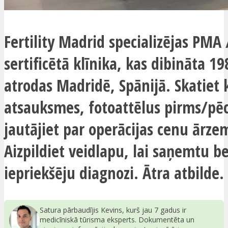
Fertility Madrid specializējas PMA /
sertificētā klīnika, kas dibināta 1
atrodas Madridē, Spānijā. Skatiet 
atsauksmes, fotoattēlus pirms/pē
jautājiet par operācijas cenu ārze
Aizpildiet veidlapu, lai saņemtu 
iepriekšēju diagnozi. Ātra atbilde.
Satura pārbaudījis Kevins, kurš jau 7 gadus ir
medicīniskā tūrisma eksperts. Dokumentēta un