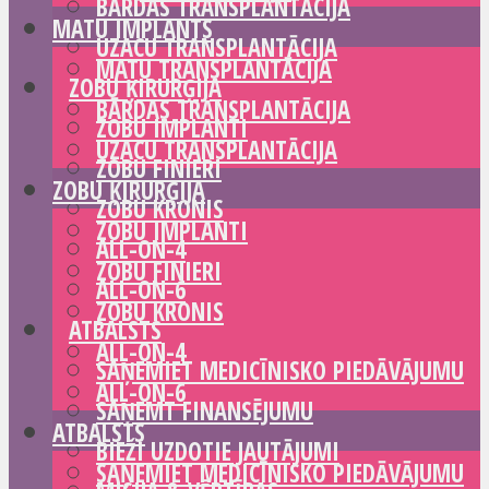
BĀRDAS TRANSPLANTĀCIJA
MATU IMPLANTS
UZACU TRANSPLANTĀCIJA
MATU TRANSPLANTĀCIJA
ZOBU ĶIRURĢIJA
BĀRDAS TRANSPLANTĀCIJA
ZOBU IMPLANTI
UZACU TRANSPLANTĀCIJA
ZOBU FINIERI
ZOBU ĶIRURĢIJA
ZOBU KRONIS
ZOBU IMPLANTI
ALL-ON-4
ZOBU FINIERI
ALL-ON-6
ZOBU KRONIS
ATBALSTS
ALL-ON-4
SAŅEMIET MEDICĪNISKO PIEDĀVĀJUMU
ALL-ON-6
SAŅEMT FINANSĒJUMU
ATBALSTS
BIEŽI UZDOTIE JAUTĀJUMI
SAŅEMIET MEDICĪNISKO PIEDĀVĀJUMU