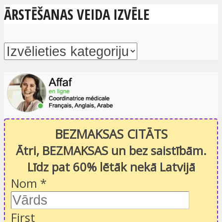
ĀRSTĒŠANAS VEIDA IZVĒLE
BEZMAKSAS CITĀTS
Ātri, BEZMAKSAS un bez saistībām.
Līdz pat 60% lētāk nekā Latvijā
Nom
*
First