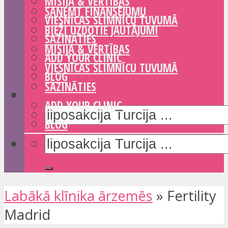
MISIJA & VĒRTĪBAS
SAŅEMT FINANSĒJUMU
VIESNĪCAS SLIMNĪCU TUVUMĀ
BIEŽI UZDOTIE JAUTĀJUMI
SAZINĀTIES
MISIJA & VĒRTĪBAS
ADD YOUR CLINIC
VIESNĪCAS SLIMNĪCU TUVUMĀ
BLOG
SAZINĀTIES
ADD YOUR CLINIC
BLOG
Labākā klīnika ārzemēs
»
Fertility
Madrid