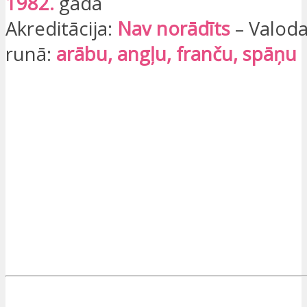
1982.
gadā
Akreditācija:
Nav norādīts
– Valoda
runā:
arābu, angļu, franču, spāņu