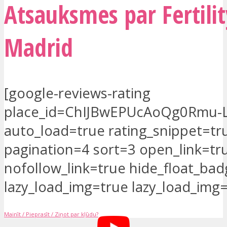
Atsauksmes par Fertilit
Madrid
[google-reviews-rating
place_id=ChIJBwEPUcAoQg0Rmu-L
auto_load=true rating_snippet=tr
pagination=4 sort=3 open_link=tr
nofollow_link=true hide_float_ba
lazy_load_img=true lazy_load_img=
Mainīt / Pieprasīt / Ziņot par kļūdu?