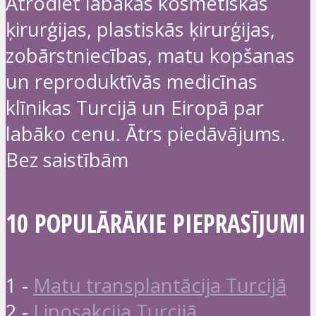
Atrodiet labākās kosmētiskās
ķirurģijas, plastiskās ķirurģijas,
zobārstniecības, matu kopšanas
un reproduktīvās medicīnas
klīnikas Turcijā un Eiropā par
labāko cenu. Ātrs piedāvājums.
Bez saistībām
10 POPULĀRĀKIE PIEPRASĪJUMI
1 -
Matu transplantācija Turcijā
2 -
Liposakcija Turcijā