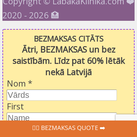
Copyright © LabakaKlinika.com ❤️
2020 - 2026 🏥
BEZMAKSAS CITĀTS
Ātri, BEZMAKSAS un bez
saistībām. Līdz pat 60% lētāk
nekā Latvijā
Nom
*
First
‍👩‍⚕ BEZMAKSAS QUOTE ➡️
Last