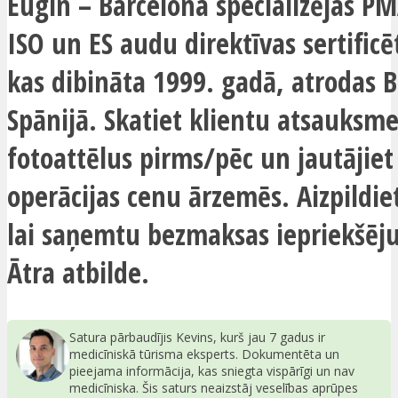
Eugin – Barcelona specializējas PMA
ISO un ES audu direktīvas sertificē
kas dibināta 1999. gadā, atrodas B
Spānijā. Skatiet klientu atsauksme
fotoattēlus pirms/pēc un jautājiet
operācijas cenu ārzemēs. Aizpildie
lai saņemtu bezmaksas iepriekšēju
Ātra atbilde.
Satura pārbaudījis Kevins, kurš jau 7 gadus ir
medicīniskā tūrisma eksperts. Dokumentēta un
pieejama informācija, kas sniegta vispārīgi un nav
medicīniska. Šis saturs neaizstāj veselības aprūpes