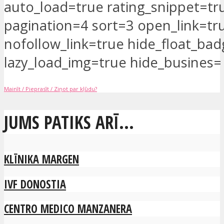
auto_load=true rating_snippet=tr
pagination=4 sort=3 open_link=tr
nofollow_link=true hide_float_ba
lazy_load_img=true hide_busines=
Mainīt / Pieprasīt / Ziņot par kļūdu?
JUMS PATIKS ARĪ...
KLĪNIKA MARGEN
IVF DONOSTIA
CENTRO MEDICO MANZANERA