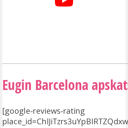
Eugin Barcelona apskat
[google-reviews-rating
place_id=ChIJiTzrs3uYpBIRTZQdx