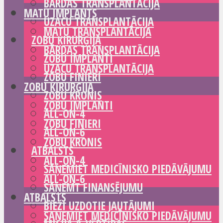
BĀRDAS TRANSPLANTĀCIJA
MATU IMPLANTS
UZACU TRANSPLANTĀCIJA
MATU TRANSPLANTĀCIJA
ZOBU ĶIRURĢIJA
BĀRDAS TRANSPLANTĀCIJA
ZOBU IMPLANTI
UZACU TRANSPLANTĀCIJA
ZOBU FINIERI
ZOBU ĶIRURĢIJA
ZOBU KRONIS
ZOBU IMPLANTI
ALL-ON-4
ZOBU FINIERI
ALL-ON-6
ZOBU KRONIS
ATBALSTS
ALL-ON-4
SAŅEMIET MEDICĪNISKO PIEDĀVĀJUMU
ALL-ON-6
SAŅEMT FINANSĒJUMU
ATBALSTS
BIEŽI UZDOTIE JAUTĀJUMI
SAŅEMIET MEDICĪNISKO PIEDĀVĀJUMU