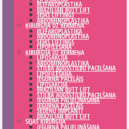
BLEFAROPLASTIKA
BRAZILIAN BUTT LIFT
SEJAS LIFTINGS
ABDOMINOPLASTIKA
ĶIRURĢIJA UZ ĶERMEŅA
BLEFAROPLASTIKA
ABDOMINOPLASTIKA
SEJAS LIFTINGS
LIPOFILĒŠANA
ĶIRURĢIJA UZ ĶERMEŅA
LIPOSAKCIJA
ABDOMINOPLASTIKA
STILBA AUGŠSTILBU PACELŠANA
LIPOFILĒŠANA
IEGURŅA PACĒLĀJS
LIPOSAKCIJA
BRAZILIAN BUTT LIFT
STILBA AUGŠSTILBU PACELŠANA
IEGURŅA PALIELINĀŠANA
IEGURŅA PACĒLĀJS
SĒDEŅU IMPLANTI
BRAZILIAN BUTT LIFT
SEJAS ĶIRURĢIJA
IEGURŅA PALIELINĀŠANA