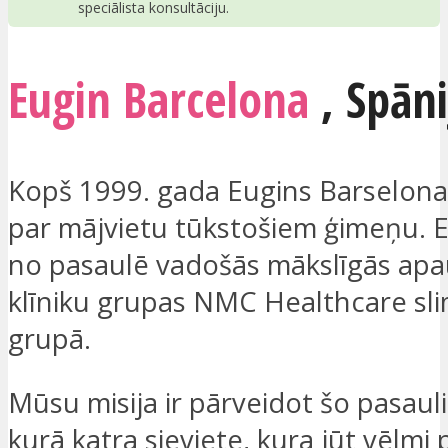
speciālista konsultāciju.
Eugin Barcelona
,
Spāni
Kopš 1999. gada Eugins Barselona 
par mājvietu tūkstošiem ģimeņu. Eu
no pasaulē vadošās mākslīgās ap
klīniku grupas NMC Healthcare sl
grupā.
Mūsu misija ir pārveidot šo pasauli
kurā katra sieviete, kura jūt vēlmi p