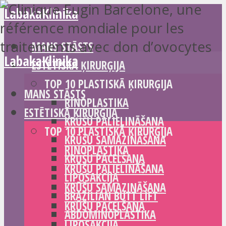
LabakaKlinika
MANS STĀSTS
LabakaKlinika
ESTĒTISKĀ ĶIRURĢIJA
TOP 10 PLASTISKĀ ĶIRURĢIJA
MANS STĀSTS
RINOPLASTIKA
ESTĒTISKĀ ĶIRURĢIJA
KRŪŠU PALIELINĀŠANA
TOP 10 PLASTISKĀ ĶIRURĢIJA
KRŪŠU SAMAZINĀŠANA
RINOPLASTIKA
KRŪŠU PACELŠANA
KRŪŠU PALIELINĀŠANA
LIPOSAKCIJA
KRŪŠU SAMAZINĀŠANA
BRAZILIAN BUTT LIFT
KRŪŠU PACELŠANA
ABDOMINOPLASTIKA
LIPOSAKCIJA