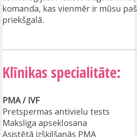
komanda, kas vienmēr ir mūsu pa
priekšgalā.
ES ESMU IEINTERESĒTS
Klīnikas specialitāte:
PMA / IVF
Pretspermas antivielu tests
Maksliga apseklosana
Asistētā izšķilšanās PMA