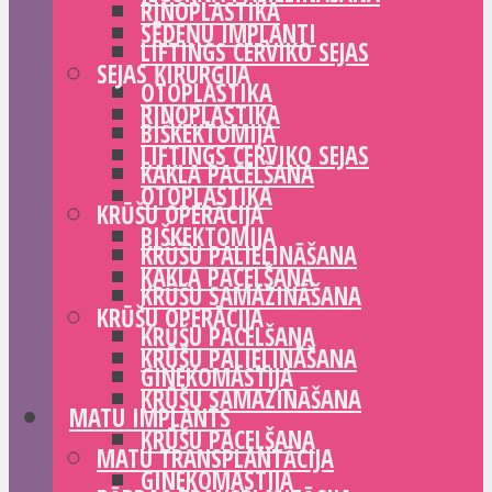
RINOPLASTIKA
SĒDEŅU IMPLANTI
LIFTINGS CERVIKO SEJAS
SEJAS ĶIRURĢIJA
OTOPLASTIKA
RINOPLASTIKA
BIŠKEKTOMIJA
LIFTINGS CERVIKO SEJAS
KAKLA PACELŠANA
OTOPLASTIKA
KRŪŠU OPERĀCIJA
BIŠKEKTOMIJA
KRŪŠU PALIELINĀŠANA
KAKLA PACELŠANA
KRŪŠU SAMAZINĀŠANA
KRŪŠU OPERĀCIJA
KRŪŠU PACELŠANA
KRŪŠU PALIELINĀŠANA
GINEKOMASTIJA
KRŪŠU SAMAZINĀŠANA
MATU IMPLANTS
KRŪŠU PACELŠANA
MATU TRANSPLANTĀCIJA
GINEKOMASTIJA