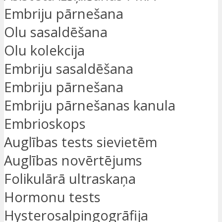
Embriju pārnešana
Olu sasaldēšana
Olu kolekcija
Embriju sasaldēšana
Embriju pārnešana
Embriju pārnešanas kanula
Embrioskops
Auglības tests sievietēm
Auglības novērtējums
Folikulārā ultraskaņa
Hormonu tests
Hysterosalpingogrāfija