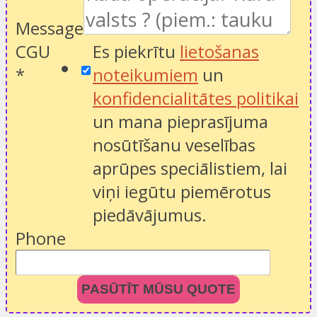
Message
CGU
Es piekrītu
lietošanas
*
noteikumiem
un
konfidencialitātes politikai
un mana pieprasījuma
nosūtīšanu veselības
aprūpes speciālistiem, lai
viņi iegūtu piemērotus
piedāvājumus.
Phone
PASŪTĪT MŪSU QUOTE