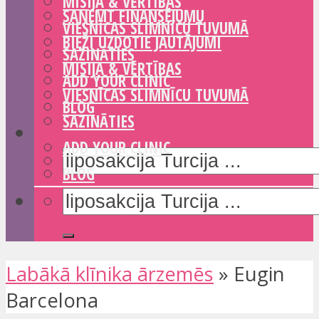
MISIJA & VĒRTĪBAS
SAŅEMT FINANSĒJUMU
VIESNĪCAS SLIMNĪCU TUVUMĀ
BIEŽI UZDOTIE JAUTĀJUMI
SAZINĀTIES
MISIJA & VĒRTĪBAS
ADD YOUR CLINIC
VIESNĪCAS SLIMNĪCU TUVUMĀ
BLOG
SAZINĀTIES
ADD YOUR CLINIC
BLOG
Labākā klīnika ārzemēs
»
Eugin
Barcelona