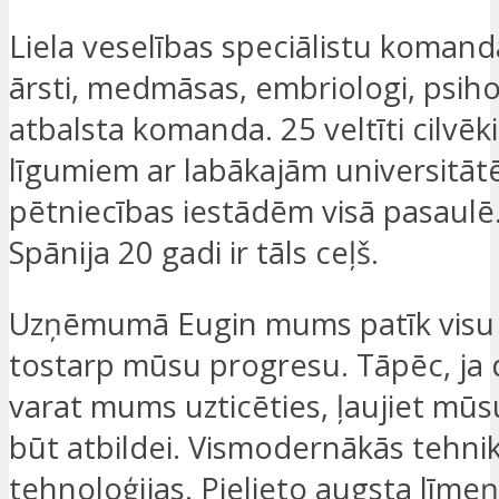
Liela veselības speciālistu komanda
ārsti, medmāsas, embriologi, psihol
atbalsta komanda. 25 veltīti cilvēki
līgumiem ar labākajām universitā
pētniecības iestādēm visā pasaulē
Spānija 20 gadi ir tāls ceļš.
Uzņēmumā Eugin mums patīk visu 
tostarp mūsu progresu. Tāpēc, ja 
varat mums uzticēties, ļaujiet mūs
būt atbildei. Vismodernākās tehni
tehnoloģijas. Pielieto augsta līmeņ