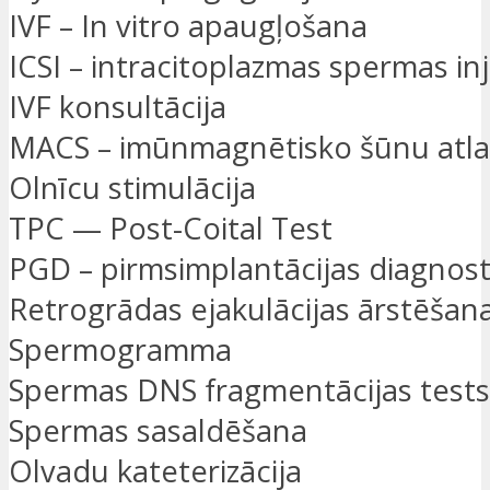
IVF – In vitro apaugļošana
ICSI – intracitoplazmas spermas inj
IVF konsultācija
MACS – imūnmagnētisko šūnu atl
Olnīcu stimulācija
TPC — Post-Coital Test
PGD – pirmsimplantācijas diagnost
Retrogrādas ejakulācijas ārstēšan
Spermogramma
Spermas DNS fragmentācijas tests
Spermas sasaldēšana
Olvadu kateterizācija