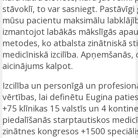
stāvoklī, to var sasniegt. Pastāvīgi
mūsu pacientu maksimālu labklājī
izmantojot labākās mākslīgās apa
metodes, ko atbalsta zinātniskā st
medicīniskā izcilība. Apņemšanās, 
aicinājums kalpot.
Izcilība un personīgā un profesionā
vērtības, lai definētu Eugina patie
+75 klīnikas 15 valstīs un 4 kontin
piedalīšanās starptautiskos medic
zinātnes kongresos +1500 speciāli