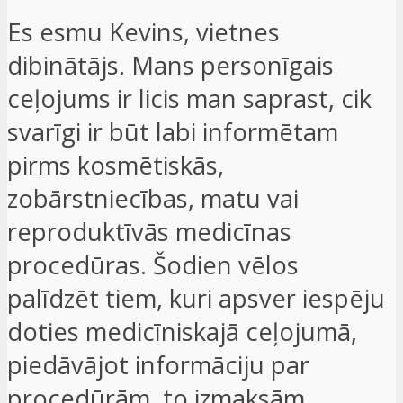
Es esmu Kevins, vietnes
dibinātājs. Mans personīgais
ceļojums ir licis man saprast, cik
svarīgi ir būt labi informētam
pirms kosmētiskās,
zobārstniecības, matu vai
reproduktīvās medicīnas
procedūras. Šodien vēlos
palīdzēt tiem, kuri apsver iespēju
doties medicīniskajā ceļojumā,
piedāvājot informāciju par
procedūrām, to izmaksām,