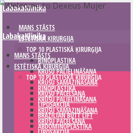
LabakaKlinika
MANS STĀSTS
LabakaKlinika
ESTĒTISKĀ ĶIRURĢIJA
TOP 10 PLASTISKĀ ĶIRURĢIJA
MANS STĀSTS
RINOPLASTIKA
ESTĒTISKĀ ĶIRURĢIJA
KRŪŠU PALIELINĀŠANA
TOP 10 PLASTISKĀ ĶIRURĢIJA
KRŪŠU SAMAZINĀŠANA
RINOPLASTIKA
KRŪŠU PACELŠANA
KRŪŠU PALIELINĀŠANA
LIPOSAKCIJA
KRŪŠU SAMAZINĀŠANA
BRAZILIAN BUTT LIFT
KRŪŠU PACELŠANA
ABDOMINOPLASTIKA
LIPOSAKCIJA