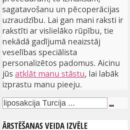
sagatavošanu un pēcoperācijas
uzraudzību. Lai gan mani raksti ir
rakstīti ar vislielāko rūpību, tie
nekādā gadījumā neaizstāj
veselības speciālista
personalizētos padomus. Aicinu
jūs
atklāt manu stāstu
, lai labāk
izprastu manu pieeju.
ĀRSTĒŠANAS VEIDA IZVĒLE