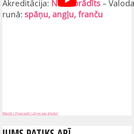
Akreditācija:
Nav norādīts
– Valoda
runā:
spāņu, angļu, franču
Mainīt / Pieprasīt / Ziņot par kļūdu?
JUMS PATIKS ARĪ...