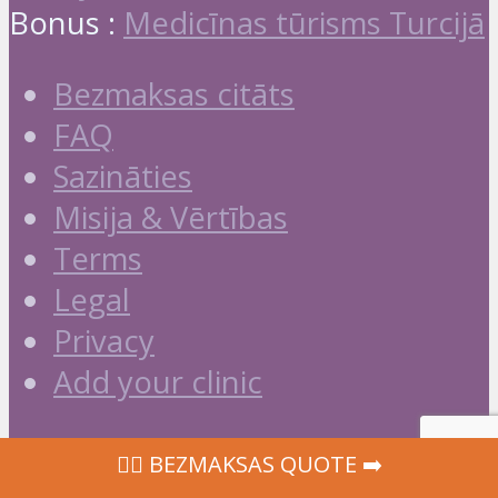
Bonus :
Medicīnas tūrisms Turcijā
Bezmaksas citāts
FAQ
Sazināties
Misija & Vērtības
Terms
Legal
Privacy
Add your clinic
Copyright © LabakaKlinika.com ❤️
‍👩‍⚕ BEZMAKSAS QUOTE ➡️