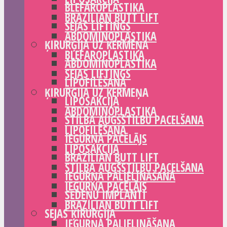
BLEFAROPLASTIKA
BRAZILIAN BUTT LIFT
SEJAS LIFTINGS
ABDOMINOPLASTIKA
ĶIRURĢIJA UZ ĶERMEŅA
BLEFAROPLASTIKA
ABDOMINOPLASTIKA
SEJAS LIFTINGS
LIPOFILĒŠANA
ĶIRURĢIJA UZ ĶERMEŅA
LIPOSAKCIJA
ABDOMINOPLASTIKA
STILBA AUGŠSTILBU PACELŠANA
LIPOFILĒŠANA
IEGURŅA PACĒLĀJS
LIPOSAKCIJA
BRAZILIAN BUTT LIFT
STILBA AUGŠSTILBU PACELŠANA
IEGURŅA PALIELINĀŠANA
IEGURŅA PACĒLĀJS
SĒDEŅU IMPLANTI
BRAZILIAN BUTT LIFT
SEJAS ĶIRURĢIJA
IEGURŅA PALIELINĀŠANA