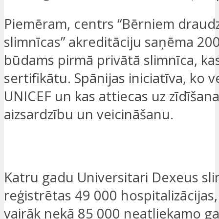
Piemēram, centrs “Bērniem draud
slimnīcas” akreditāciju saņēma 20
būdams pirmā privātā slimnīca, kas
sertifikātu. Spānijas iniciatīva, ko v
UNICEF un kas attiecas uz zīdīšana
aizsardzību un veicināšanu.
ES ESMU IEINTERESĒTS
Katru gadu Universitari Dexeus sli
reģistrētas 49 000 hospitalizācijas, 
vairāk nekā 85 000 neatliekamo g