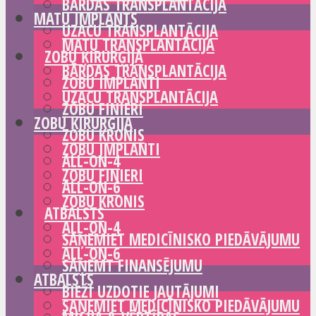
BĀRDAS TRANSPLANTĀCIJA
MATU IMPLANTS
UZACU TRANSPLANTĀCIJA
MATU TRANSPLANTĀCIJA
ZOBU ĶIRURĢIJA
BĀRDAS TRANSPLANTĀCIJA
ZOBU IMPLANTI
UZACU TRANSPLANTĀCIJA
ZOBU FINIERI
ZOBU ĶIRURĢIJA
ZOBU KRONIS
ZOBU IMPLANTI
ALL-ON-4
ZOBU FINIERI
ALL-ON-6
ZOBU KRONIS
ATBALSTS
ALL-ON-4
SAŅEMIET MEDICĪNISKO PIEDĀVĀJUMU
ALL-ON-6
SAŅEMT FINANSĒJUMU
ATBALSTS
BIEŽI UZDOTIE JAUTĀJUMI
SAŅEMIET MEDICĪNISKO PIEDĀVĀJUMU