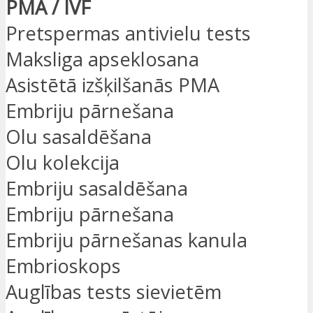
PMA / IVF
Pretspermas antivielu tests
Maksliga apseklosana
Asistētā izšķilšanās PMA
Embriju pārnešana
Olu sasaldēšana
Olu kolekcija
Embriju sasaldēšana
Embriju pārnešana
Embriju pārnešanas kanula
Embrioskops
Auglības tests sievietēm