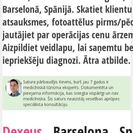
Barselonā, Spānijā. Skatiet klientu
atsauksmes, fotoattēlus pirms/pē
jautājiet par operācijas cenu ārze
Aizpildiet veidlapu, lai saņemtu 
iepriekšēju diagnozi. Ātra atbilde.
Satura pārbaudījis Kevins, kurš jau 7 gadus ir
medicīniskā tūrisma eksperts. Dokumentēta un
pieejama informācija, kas sniegta vispārīgi un nav
medicīniska. Šis saturs neaizstāj veselības aprūpes
speciālista konsultāciju.
Dexeus
,
Barselona
,
Sp