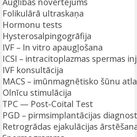
Auglības novērtējums
Folikulārā ultraskaņa
Hormonu tests
Hysterosalpingogrāfija
IVF – In vitro apaugļošana
ICSI – intracitoplazmas spermas inj
IVF konsultācija
MACS – imūnmagnētisko šūnu atl
Olnīcu stimulācija
TPC — Post-Coital Test
PGD – pirmsimplantācijas diagnost
Retrogrādas ejakulācijas ārstēšan