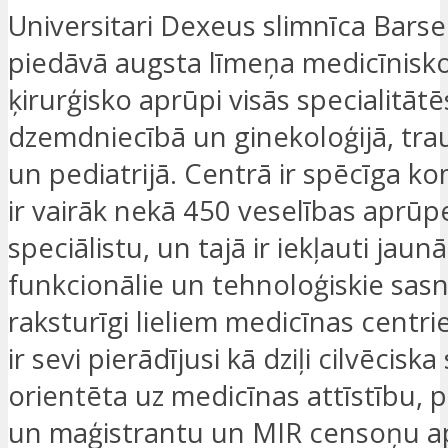
Universitari Dexeus slimnīca Bars
piedāvā augsta līmeņa medicīnisk
ķirurģisko aprūpi visās specialitātē
dzemdniecībā un ginekoloģijā, tra
un pediatrijā. Centrā ir spēcīga k
ir vairāk nekā 450 veselības aprūp
speciālistu, un tajā ir iekļauti jaun
funkcionālie un tehnoloģiskie sasn
raksturīgi lieliem medicīnas centri
ir sevi pierādījusi kā dziļi cilvēciska
orientēta uz medicīnas attīstību, 
un maģistrantu un MIR censoņu a