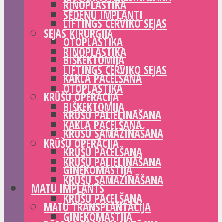
RINOPLASTIKA
SĒDEŅU IMPLANTI
LIFTINGS CERVIKO SEJAS
SEJAS ĶIRURĢIJA
OTOPLASTIKA
RINOPLASTIKA
BIŠKEKTOMIJA
LIFTINGS CERVIKO SEJAS
KAKLA PACELŠANA
OTOPLASTIKA
KRŪŠU OPERĀCIJA
BIŠKEKTOMIJA
KRŪŠU PALIELINĀŠANA
KAKLA PACELŠANA
KRŪŠU SAMAZINĀŠANA
KRŪŠU OPERĀCIJA
KRŪŠU PACELŠANA
KRŪŠU PALIELINĀŠANA
GINEKOMASTIJA
KRŪŠU SAMAZINĀŠANA
MATU IMPLANTS
KRŪŠU PACELŠANA
MATU TRANSPLANTĀCIJA
GINEKOMASTIJA