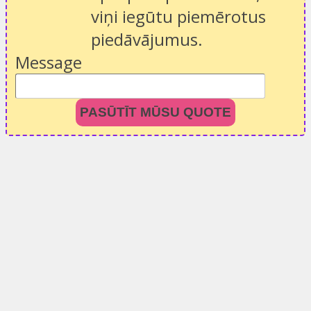
viņi iegūtu piemērotus
piedāvājumus.
Message
PASŪTĪT MŪSU QUOTE