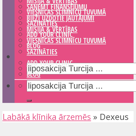
MISIJA & VĒRTĪBAS
SAŅEMT FINANSĒJUMU
VIESNĪCAS SLIMNĪCU TUVUMĀ
BIEŽI UZDOTIE JAUTĀJUMI
SAZINĀTIES
MISIJA & VĒRTĪBAS
ADD YOUR CLINIC
VIESNĪCAS SLIMNĪCU TUVUMĀ
BLOG
SAZINĀTIES
ADD YOUR CLINIC
BLOG
Labākā klīnika ārzemēs
»
Dexeus