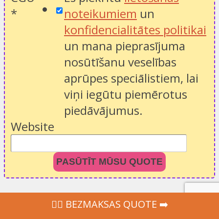
*
noteikumiem
un
konfidencialitātes politikai
un mana pieprasījuma
nosūtīšanu veselības
aprūpes speciālistiem, lai
viņi iegūtu piemērotus
piedāvājumus.
Website
PASŪTĪT MŪSU QUOTE
‍👩‍⚕ BEZMAKSAS QUOTE ➡️