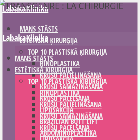
LabakaKlinika
MANS STĀSTS
LabakaKlinika
ESTĒTISKĀ ĶIRURĢIJA
TOP 10 PLASTISKĀ ĶIRURĢIJA
MANS STĀSTS
RINOPLASTIKA
ESTĒTISKĀ ĶIRURĢIJA
KRŪŠU PALIELINĀŠANA
TOP 10 PLASTISKĀ ĶIRURĢIJA
KRŪŠU SAMAZINĀŠANA
RINOPLASTIKA
KRŪŠU PACELŠANA
KRŪŠU PALIELINĀŠANA
LIPOSAKCIJA
KRŪŠU SAMAZINĀŠANA
BRAZILIAN BUTT LIFT
KRŪŠU PACELŠANA
ABDOMINOPLASTIKA
LIPOSAKCIJA