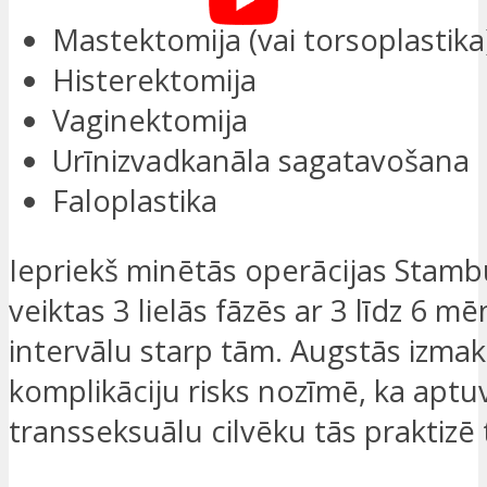
Mastektomija (vai torsoplastika
Histerektomija
Vaginektomija
Urīnizvadkanāla sagatavošana
Faloplastika
Iepriekš minētās operācijas Stambu
veiktas 3 lielās fāzēs ar 3 līdz 6 m
intervālu starp tām. Augstās izma
komplikāciju risks nozīmē, ka apt
transseksuālu cilvēku tās praktizē t