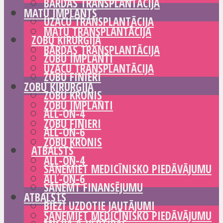
BĀRDAS TRANSPLANTĀCIJA
MATU IMPLANTS
UZACU TRANSPLANTĀCIJA
MATU TRANSPLANTĀCIJA
ZOBU ĶIRURĢIJA
BĀRDAS TRANSPLANTĀCIJA
ZOBU IMPLANTI
UZACU TRANSPLANTĀCIJA
ZOBU FINIERI
ZOBU ĶIRURĢIJA
ZOBU KRONIS
ZOBU IMPLANTI
ALL-ON-4
ZOBU FINIERI
ALL-ON-6
ZOBU KRONIS
ATBALSTS
ALL-ON-4
SAŅEMIET MEDICĪNISKO PIEDĀVĀJUMU
ALL-ON-6
SAŅEMT FINANSĒJUMU
ATBALSTS
BIEŽI UZDOTIE JAUTĀJUMI
SAŅEMIET MEDICĪNISKO PIEDĀVĀJUMU