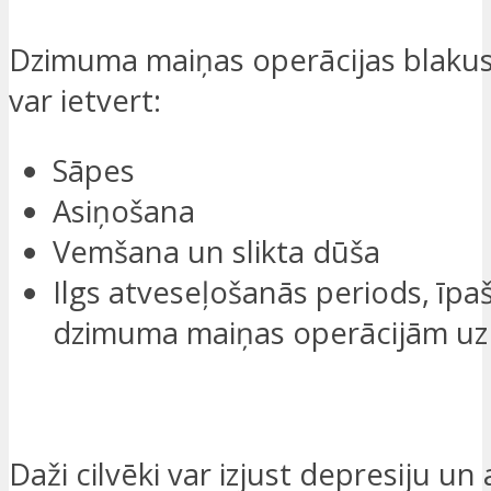
Dzimuma maiņas operācijas blaku
var ietvert:
Sāpes
Asiņošana
Vemšana un slikta dūša
Ilgs atveseļošanās periods, īpaš
dzimuma maiņas operācijām uz v
VĒLOS, LAI AR MANI SAZINĀS
Daži cilvēki var izjust depresiju un