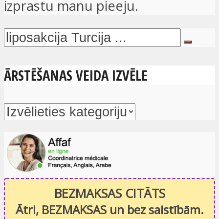
izprastu manu pieeju.
ĀRSTĒŠANAS VEIDA IZVĒLE
BEZMAKSAS CITĀTS
Ātri, BEZMAKSAS un bez saistībām.