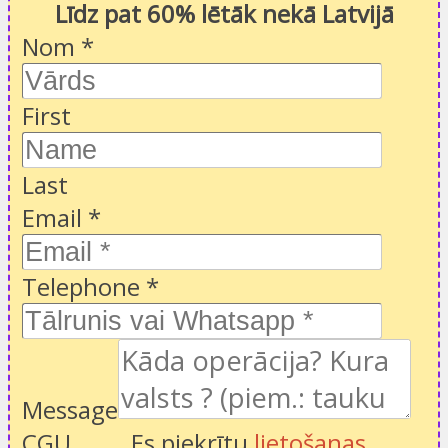
Līdz pat 60% lētāk nekā Latvijā
Nom
*
First
Last
Email
*
Telephone
*
Message
CGU
Es piekrītu
lietošanas