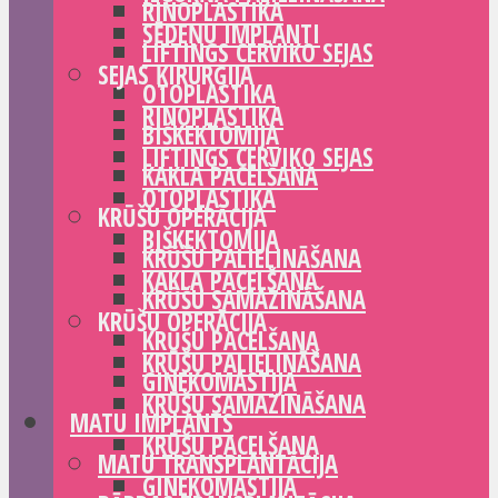
RINOPLASTIKA
SĒDEŅU IMPLANTI
LIFTINGS CERVIKO SEJAS
SEJAS ĶIRURĢIJA
OTOPLASTIKA
RINOPLASTIKA
BIŠKEKTOMIJA
LIFTINGS CERVIKO SEJAS
KAKLA PACELŠANA
OTOPLASTIKA
KRŪŠU OPERĀCIJA
BIŠKEKTOMIJA
KRŪŠU PALIELINĀŠANA
KAKLA PACELŠANA
KRŪŠU SAMAZINĀŠANA
KRŪŠU OPERĀCIJA
KRŪŠU PACELŠANA
KRŪŠU PALIELINĀŠANA
GINEKOMASTIJA
KRŪŠU SAMAZINĀŠANA
MATU IMPLANTS
KRŪŠU PACELŠANA
MATU TRANSPLANTĀCIJA
GINEKOMASTIJA