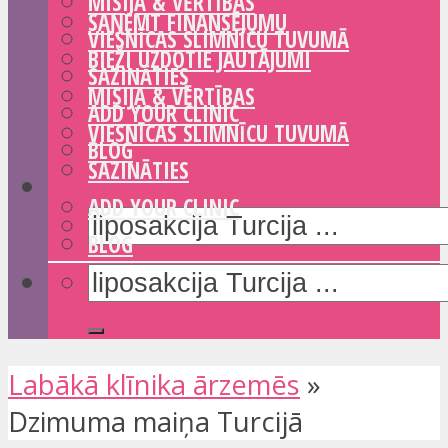
MISIJA & VĒRTĪBAS
SAŅEMT FINANSĒJUMU
VIESNĪCAS SLIMNĪCU TUVUMĀ
BIEŽI UZDOTIE JAUTĀJUMI
SAZINĀTIES
MISIJA & VĒRTĪBAS
ADD YOUR CLINIC
VIESNĪCAS SLIMNĪCU TUVUMĀ
BLOG
SAZINĀTIES
ADD YOUR CLINIC
BLOG
Labākā klīnika ārzemēs
»
Dzimuma maiņa Turcijā