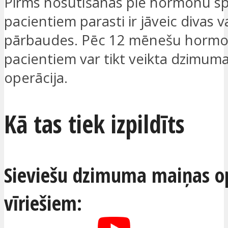
Pirms nosūtīšanas pie hormonu spe
pacientiem parasti ir jāveic divas va
pārbaudes. Pēc 12 mēnešu hormon
pacientiem var tikt veikta dzimum
operācija.
Kā tas tiek izpildīts
Sieviešu dzimuma maiņas op
vīriešiem: