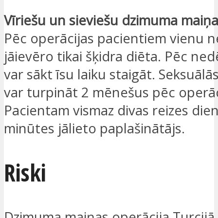
Vīriešu un sieviešu dzimuma maiņa
Pēc operācijas pacientiem vienu 
jāievēro tikai šķidra diēta. Pēc ned
var sākt īsu laiku staigāt. Seksuālā
var turpināt 2 mēnešus pēc operāc
Pacientam vismaz divas reizes die
minūtes jālieto paplašinātājs.
Riski
Dzimuma maiņas operācija Turcijā 