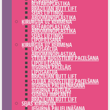
BLEFAROPLASTIKA
BRAZILIAN BUTT LIFT
SEJAS LIFTINGS
ABDOMINOPLASTIKA
ĶIRURĢIJA UZ ĶERMEŅA
BLEFAROPLASTIKA
ABDOMINOPLASTIKA
SEJAS LIFTINGS
LIPOFILĒŠANA
ĶIRURĢIJA UZ ĶERMEŅA
LIPOSAKCIJA
ABDOMINOPLASTIKA
STILBA AUGŠSTILBU PACELŠANA
LIPOFILĒŠANA
IEGURŅA PACĒLĀJS
LIPOSAKCIJA
BRAZILIAN BUTT LIFT
STILBA AUGŠSTILBU PACELŠANA
IEGURŅA PALIELINĀŠANA
IEGURŅA PACĒLĀJS
SĒDEŅU IMPLANTI
BRAZILIAN BUTT LIFT
SEJAS ĶIRURĢIJA
IEGURŅA PALIELINĀŠANA