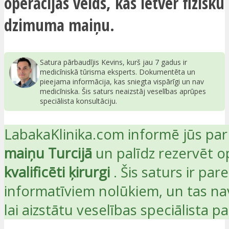
operācijas veids, kas ietver fizisku
dzimuma maiņu.
Satura pārbaudījis Kevins, kurš jau 7 gadus ir
medicīniskā tūrisma eksperts. Dokumentēta un
pieejama informācija, kas sniegta vispārīgi un nav
medicīniska. Šis saturs neaizstāj veselības aprūpes
speciālista konsultāciju.
LabakaKlinika.com informē jūs pa
maiņu Turcijā
un palīdz rezervēt o
kvalificēti ķirurgi
. Šis saturs ir pare
informatīviem nolūkiem, un tas na
lai aizstātu veselības speciālista 