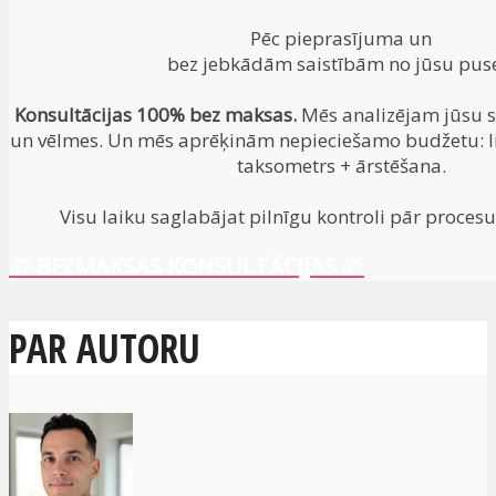
Pēc pieprasījuma un
bez jebkādām saistībām no jūsu pus
Konsultācijas 100% bez maksas.
Mēs analizējam jūsu si
un vēlmes. Un mēs aprēķinām nepieciešamo budžetu: li
taksometrs + ārstēšana.
Visu laiku saglabājat pilnīgu kontroli pār procesu.
🎁
BEZMAKSAS KONSULTĀCIJAS
🎁
PAR AUTORU