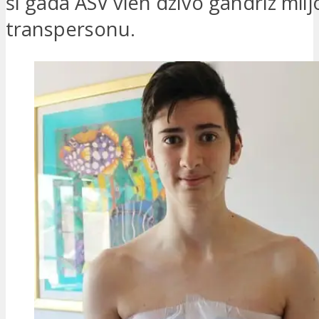
šī gada ASV vien dzīvo gandrīz mil
transpersonu.