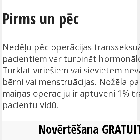
Pirms un pēc
Nedēļu pēc operācijas transseksu
pacientiem var turpināt hormonāl
Turklāt vīriešiem vai sievietēm ne
bērni vai menstruācijas. Nožēla p
maiņas operāciju ir aptuveni 1% t
pacientu vidū.
Novērtēšana GRATUIT