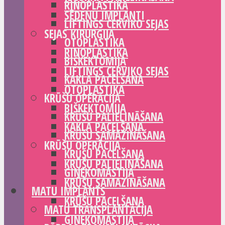
RINOPLASTIKA
SĒDEŅU IMPLANTI
LIFTINGS CERVIKO SEJAS
SEJAS ĶIRURĢIJA
OTOPLASTIKA
RINOPLASTIKA
BIŠKEKTOMIJA
LIFTINGS CERVIKO SEJAS
KAKLA PACELŠANA
OTOPLASTIKA
KRŪŠU OPERĀCIJA
BIŠKEKTOMIJA
KRŪŠU PALIELINĀŠANA
KAKLA PACELŠANA
KRŪŠU SAMAZINĀŠANA
KRŪŠU OPERĀCIJA
KRŪŠU PACELŠANA
KRŪŠU PALIELINĀŠANA
GINEKOMASTIJA
KRŪŠU SAMAZINĀŠANA
MATU IMPLANTS
KRŪŠU PACELŠANA
MATU TRANSPLANTĀCIJA
GINEKOMASTIJA