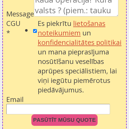
Message
CGU
Es piekrītu
lietošanas
*
noteikumiem
un
konfidencialitātes politikai
un mana pieprasījuma
nosūtīšanu veselības
aprūpes speciālistiem, lai
viņi iegūtu piemērotus
piedāvājumus.
Email
PASŪTĪT MŪSU QUOTE