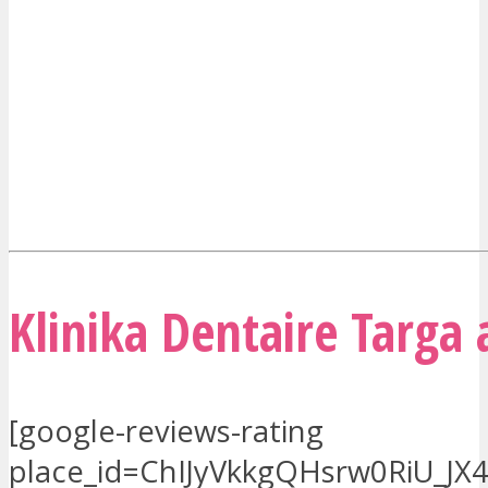
Klinika Dentaire Targa 
[google-reviews-rating
place_id=ChIJyVkkgQHsrw0RiU_JX