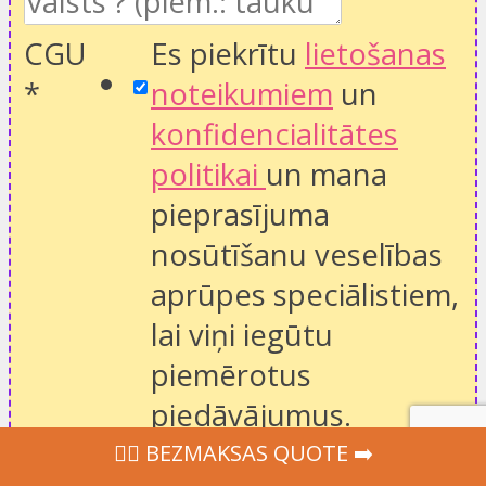
CGU
Es piekrītu
lietošanas
*
noteikumiem
un
konfidencialitātes
politikai
un mana
pieprasījuma
nosūtīšanu veselības
aprūpes speciālistiem,
lai viņi iegūtu
piemērotus
piedāvājumus.
Name
‍👩‍⚕ BEZMAKSAS QUOTE ➡️