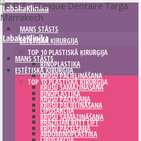
LabakaKlinika
MANS STĀSTS
LabakaKlinika
ESTĒTISKĀ ĶIRURĢIJA
TOP 10 PLASTISKĀ ĶIRURĢIJA
MANS STĀSTS
RINOPLASTIKA
ESTĒTISKĀ ĶIRURĢIJA
KRŪŠU PALIELINĀŠANA
TOP 10 PLASTISKĀ ĶIRURĢIJA
KRŪŠU SAMAZINĀŠANA
RINOPLASTIKA
KRŪŠU PACELŠANA
KRŪŠU PALIELINĀŠANA
LIPOSAKCIJA
KRŪŠU SAMAZINĀŠANA
BRAZILIAN BUTT LIFT
KRŪŠU PACELŠANA
ABDOMINOPLASTIKA
LIPOSAKCIJA