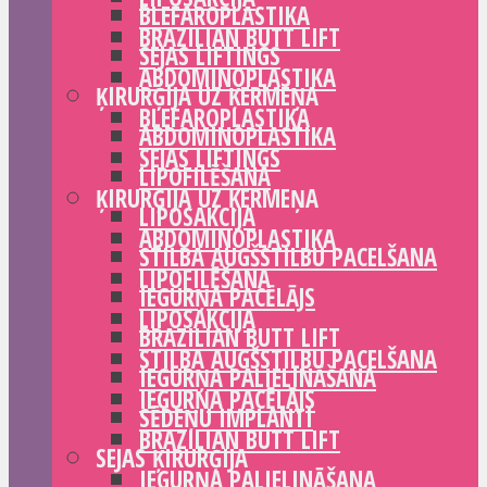
BLEFAROPLASTIKA
BRAZILIAN BUTT LIFT
SEJAS LIFTINGS
ABDOMINOPLASTIKA
ĶIRURĢIJA UZ ĶERMEŅA
BLEFAROPLASTIKA
ABDOMINOPLASTIKA
SEJAS LIFTINGS
LIPOFILĒŠANA
ĶIRURĢIJA UZ ĶERMEŅA
LIPOSAKCIJA
ABDOMINOPLASTIKA
STILBA AUGŠSTILBU PACELŠANA
LIPOFILĒŠANA
IEGURŅA PACĒLĀJS
LIPOSAKCIJA
BRAZILIAN BUTT LIFT
STILBA AUGŠSTILBU PACELŠANA
IEGURŅA PALIELINĀŠANA
IEGURŅA PACĒLĀJS
SĒDEŅU IMPLANTI
BRAZILIAN BUTT LIFT
SEJAS ĶIRURĢIJA
IEGURŅA PALIELINĀŠANA