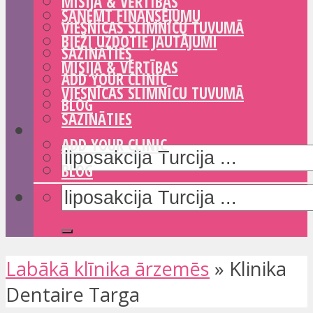
MISIJA & VĒRTĪBAS
SAŅEMT FINANSĒJUMU
VIESNĪCAS SLIMNĪCU TUVUMĀ
BIEŽI UZDOTIE JAUTĀJUMI
SAZINĀTIES
MISIJA & VĒRTĪBAS
ADD YOUR CLINIC
VIESNĪCAS SLIMNĪCU TUVUMĀ
BLOG
SAZINĀTIES
ADD YOUR CLINIC
BLOG
Labākā klīnika ārzemēs
»
Klinika
Dentaire Targa