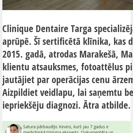
Clinique Dentaire Targa specializē
aprūpē. Šī sertificētā klīnika, kas 
2015. gadā, atrodas Marakešā, Mar
klientu atsauksmes, fotoattēlus p
jautājiet par operācijas cenu ārze
Aizpildiet veidlapu, lai saņemtu 
iepriekšēju diagnozi. Ātra atbilde.
Satura pārbaudījis Kevins, kurš jau 7 gadus ir
medicīniskā tūrisma eksperts. Dokumentēta un