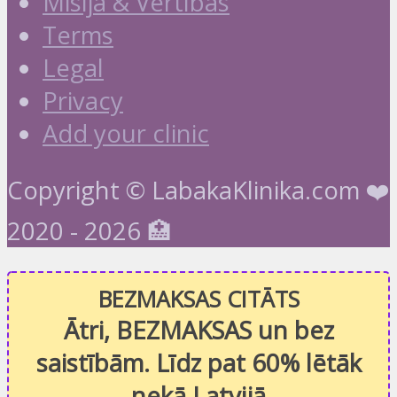
Misija & Vērtības
Terms
Legal
Privacy
Add your clinic
Copyright © LabakaKlinika.com ❤️
2020 - 2026 🏥
BEZMAKSAS CITĀTS
Ātri, BEZMAKSAS un bez
saistībām. Līdz pat 60% lētāk
nekā Latvijā