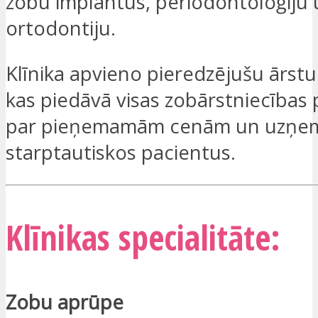
zobu implantus, periodontoloģiju
ortodontiju.
Klīnika apvieno pieredzējušu ārst
kas piedāvā visas zobārstniecības
par pieņemamām cenām un uzņem 
starptautiskos pacientus.
Klīnikas specialitāte:
Zobu aprūpe