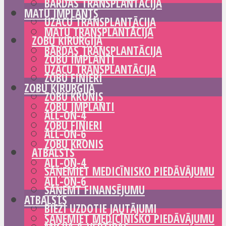
BĀRDAS TRANSPLANTĀCIJA
MATU IMPLANTS
UZACU TRANSPLANTĀCIJA
MATU TRANSPLANTĀCIJA
ZOBU ĶIRURĢIJA
BĀRDAS TRANSPLANTĀCIJA
ZOBU IMPLANTI
UZACU TRANSPLANTĀCIJA
ZOBU FINIERI
ZOBU ĶIRURĢIJA
ZOBU KRONIS
ZOBU IMPLANTI
ALL-ON-4
ZOBU FINIERI
ALL-ON-6
ZOBU KRONIS
ATBALSTS
ALL-ON-4
SAŅEMIET MEDICĪNISKO PIEDĀVĀJUMU
ALL-ON-6
SAŅEMT FINANSĒJUMU
ATBALSTS
BIEŽI UZDOTIE JAUTĀJUMI
SAŅEMIET MEDICĪNISKO PIEDĀVĀJUMU