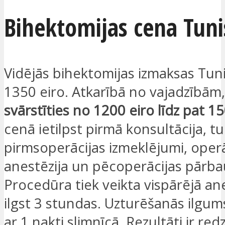
Bihektomijas cena Tuni
Vidējās bihektomijas izmaksas Tunis
1350 eiro. Atkarībā no vajadzībām
svārstīties no 1200 eiro līdz pat 1
cenā ietilpst pirmā konsultācija, tu
pirmsoperācijas izmeklējumi, operā
anestēzija un pēcoperācijas pārba
Procedūra tiek veikta vispārējā an
ilgst 3 stundas. Uzturēšanās ilgums
ar 1 nakti slimnīcā. Rezultāti ir red