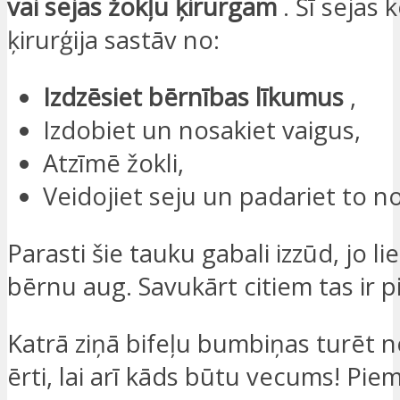
vai sejas žokļu ķirurgam
. Šī sejas
ķirurģija sastāv no:
Izdzēsiet bērnības līkumus
,
Izdobiet un nosakiet vaigus,
Atzīmē žokli,
Veidojiet seju un padariet to n
Parasti šie tauku gabali izzūd, jo li
bērnu aug. Savukārt citiem tas ir pi
Katrā ziņā bifeļu bumbiņas turēt 
ērti, lai arī kāds būtu vecums! Pi