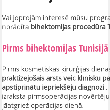
Vai joprojām interesē mūsu progra
norādīta
bihektomijas procedūra T
Pirms bihektomijas Tunisijā
Pirms kosmētiskās ķirurģijas dienas
praktizējošais ārsts veic klīnisku pā
apstiprinātu iepriekšēju diagnozi
.
izraksta pirmsoperācijas novērtēj
jāatgriež operācijas dienā.