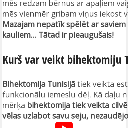
mēs redzam bērnus ar apaļiem vai
mēs vienmēr gribam viņus iekost va
Mazajam nepatīk spēlēt ar saviem
kauliem… Tātad ir pieaugušais!
Kurš var veikt bihektomiju T
Bihektomija Tunisijā
tiek veikta est
funkcionālu iemeslu dēļ. Kā daļu n
mērķa
bihektomija tiek veikta cilvē
vēlas uzlabot savu seju, nezaudējo