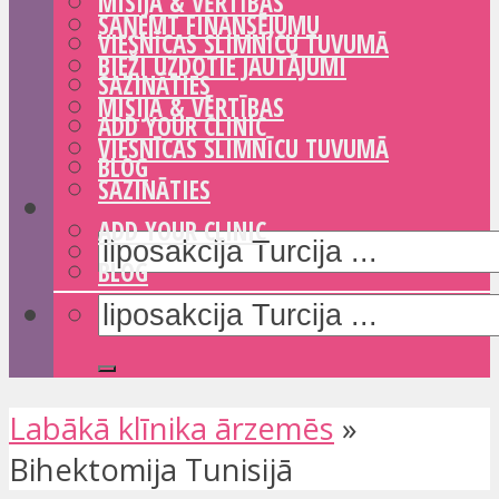
MISIJA & VĒRTĪBAS
SAŅEMT FINANSĒJUMU
VIESNĪCAS SLIMNĪCU TUVUMĀ
BIEŽI UZDOTIE JAUTĀJUMI
SAZINĀTIES
MISIJA & VĒRTĪBAS
ADD YOUR CLINIC
VIESNĪCAS SLIMNĪCU TUVUMĀ
BLOG
SAZINĀTIES
ADD YOUR CLINIC
BLOG
Labākā klīnika ārzemēs
»
Bihektomija Tunisijā