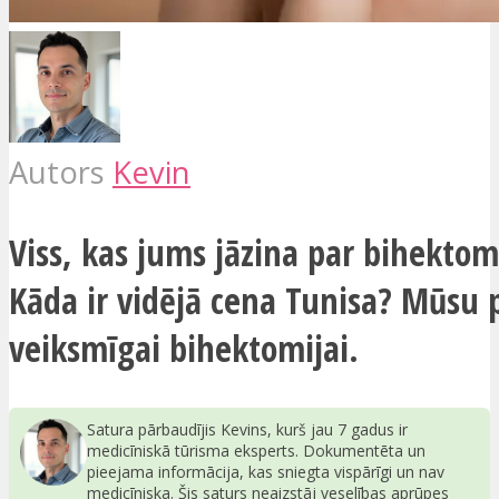
Autors
Kevin
Viss, kas jums jāzina par bihektomi
Kāda ir vidējā cena Tunisa? Mūsu
veiksmīgai bihektomijai.
Satura pārbaudījis Kevins, kurš jau 7 gadus ir
medicīniskā tūrisma eksperts. Dokumentēta un
pieejama informācija, kas sniegta vispārīgi un nav
medicīniska. Šis saturs neaizstāj veselības aprūpes