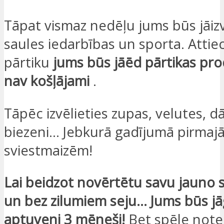
Tāpat vismaz nedēļu jums būs jāiz
saules iedarbības un sporta. Attie
pārtiku
jums būs jāēd pārtikas pro
nav košļājami
.
Tāpēc izvēlieties zupas, velutes, 
biezeni… Jebkurā gadījumā pirmajā
sviestmaizēm!
Lai beidzot novērtētu savu jauno s
un bez zilumiem seju… Jums būs jā
aptuveni 3 mēneši!
Bet spēle noteik