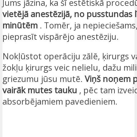
Jums jāzina, ka šī estētiskā proced
vietējā anestēzijā, no pusstundas l
minūtēm
. Tomēr, ja nepieciešams,
pieprasīt vispārējo anestēziju.
Nokļūstot operāciju zālē, ķirurgs v
žokļu ķirurgs veic nelielu, dažu mi
griezumu jūsu mutē.
Viņš noņem p
vairāk mutes tauku
, pēc tam izvei
absorbējamiem pavedieniem.
VĒLOS, LAI AR MANI SAZINĀS