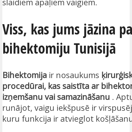
slaidiem apaļiem vaigiem.
Viss, kas jums jāzina p
bihektomiju Tunisijā
Bihektomija
ir nosaukums
ķirurģisk
procedūrai, kas saistīta ar bihekto
izņemšanu vai samazināšanu
. Apt
runājot, vaigu iekšpusē ir virspusēj
kuru funkcija ir atvieglot košļāšanu