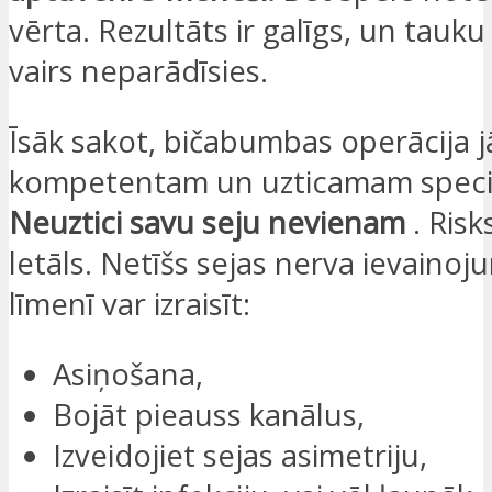
vērta. Rezultāts ir galīgs, un tau
vairs neparādīsies.
Īsāk sakot, bičabumbas operācija j
kompetentam un uzticamam speciā
Neuztici savu seju nevienam
. Risk
letāls. Netīšs sejas nerva ievainoj
līmenī var izraisīt:
Asiņošana,
Bojāt pieauss kanālus,
Izveidojiet sejas asimetriju,