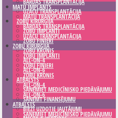
BĀRDAS TRANSPLANTĀCIJA
MATU IMPLANTS
UZACU TRANSPLANTĀCIJA
MATU TRANSPLANTĀCIJA
ZOBU ĶIRURĢIJA
BĀRDAS TRANSPLANTĀCIJA
ZOBU IMPLANTI
UZACU TRANSPLANTĀCIJA
ZOBU FINIERI
ZOBU ĶIRURĢIJA
ZOBU KRONIS
ZOBU IMPLANTI
ALL-ON-4
ZOBU FINIERI
ALL-ON-6
ZOBU KRONIS
ATBALSTS
ALL-ON-4
SAŅEMIET MEDICĪNISKO PIEDĀVĀJUMU
ALL-ON-6
SAŅEMT FINANSĒJUMU
ATBALSTS
BIEŽI UZDOTIE JAUTĀJUMI
SAŅEMIET MEDICĪNISKO PIEDĀVĀJUMU