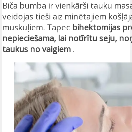
Biča bumba ir vienkārši tauku masa
veidojas tieši aiz minētajiem košļā
muskuļiem. Tāpēc
bihektomijas pr
nepieciešama, lai notīrītu seju, n
taukus no vaigiem
.