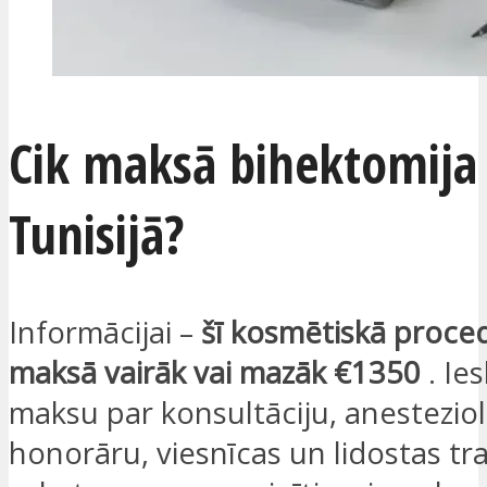
Cik maksā bihektomija
Tunisijā?
Informācijai –
šī kosmētiskā proced
maksā vairāk vai mazāk €1350
. Ies
maksu par konsultāciju, anestezio
honorāru, viesnīcas un lidostas tr