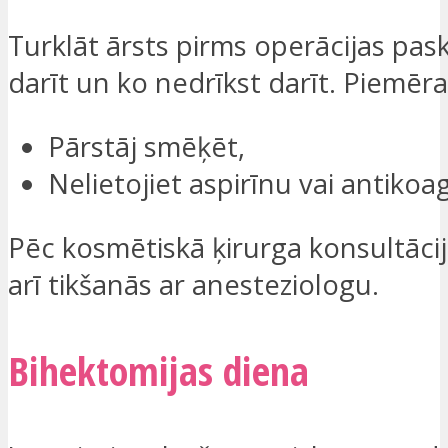
Turklāt ārsts pirms operācijas pas
darīt un ko nedrīkst darīt. Piemēr
Pārstāj smēķēt,
Nelietojiet aspirīnu vai antikoa
Pēc kosmētiskā ķirurga konsultāci
arī tikšanās ar anesteziologu.
Bihektomijas diena