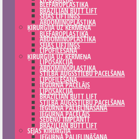
BLEFAROPLASTIKA
BRAZILIAN BUTT LIFT
SEJAS LIFTINGS
ABDOMINOPLASTIKA
ĶIRURĢIJA UZ ĶERMEŅA
BLEFAROPLASTIKA
ABDOMINOPLASTIKA
SEJAS LIFTINGS
LIPOFILĒŠANA
ĶIRURĢIJA UZ ĶERMEŅA
LIPOSAKCIJA
ABDOMINOPLASTIKA
STILBA AUGŠSTILBU PACELŠANA
LIPOFILĒŠANA
IEGURŅA PACĒLĀJS
LIPOSAKCIJA
BRAZILIAN BUTT LIFT
STILBA AUGŠSTILBU PACELŠANA
IEGURŅA PALIELINĀŠANA
IEGURŅA PACĒLĀJS
SĒDEŅU IMPLANTI
BRAZILIAN BUTT LIFT
SEJAS ĶIRURĢIJA
IEGURŅA PALIELINĀŠANA