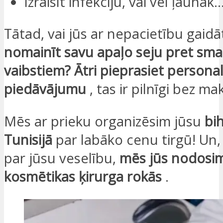
Izraisīt infekciju, vai vēl ļaunāk
Tātad, vai jūs ar nepacietību gaidā
nomainīt savu apaļo seju pret sma
vaibstiem? Ātri pieprasiet persona
piedāvājumu
, tas ir pilnīgi bez ma
Mēs ar prieku organizēsim jūsu
bi
Tunisijā
par labāko cenu tirgū! Un,
par jūsu veselību,
mēs jūs nodosim
kosmētikas ķirurga rokās
.