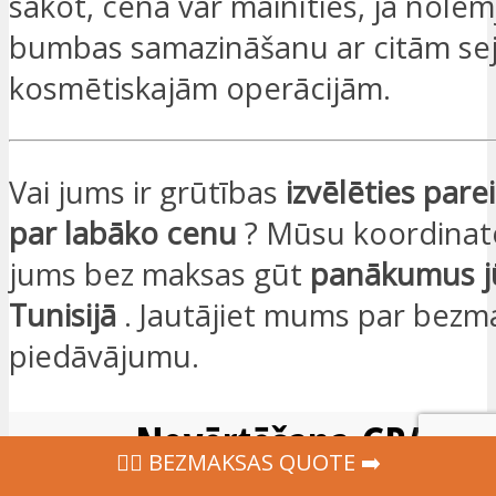
sakot, cena var mainīties, ja nole
bumbas samazināšanu ar citām se
kosmētiskajām operācijām.
Vai jums ir grūtības
izvēlēties parei
par labāko cenu
? Mūsu koordinato
jums bez maksas gūt
panākumus j
Tunisijā
. Jautājiet mums par bezm
piedāvājumu.
Novērtēšana GRATUIT
‍👩‍⚕ BEZMAKSAS QUOTE ➡️