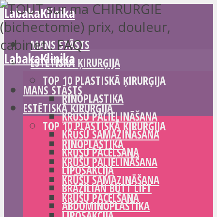
LabakaKlinika
MANS STĀSTS
LabakaKlinika
ESTĒTISKĀ ĶIRURĢIJA
TOP 10 PLASTISKĀ ĶIRURĢIJA
MANS STĀSTS
RINOPLASTIKA
ESTĒTISKĀ ĶIRURĢIJA
KRŪŠU PALIELINĀŠANA
TOP 10 PLASTISKĀ ĶIRURĢIJA
KRŪŠU SAMAZINĀŠANA
RINOPLASTIKA
KRŪŠU PACELŠANA
KRŪŠU PALIELINĀŠANA
LIPOSAKCIJA
KRŪŠU SAMAZINĀŠANA
BRAZILIAN BUTT LIFT
KRŪŠU PACELŠANA
ABDOMINOPLASTIKA
LIPOSAKCIJA