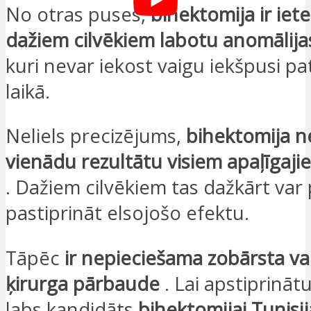
No otras puses,
bihektomija ir iete
dažiem cilvēkiem labotu anomālija
kuri nevar iekost vaigu iekšpusi p
laikā.
Neliels precizējums,
bihektomija 
vienādu rezultātu visiem apaļīgaji
. Dažiem cilvēkiem tas dažkārt var
pastiprināt elsojošo efektu.
Tāpēc
ir nepieciešama zobārsta vai
ķirurga pārbaude
. Lai apstiprinātu
labs kandidāts
bihektomijai Tunisij