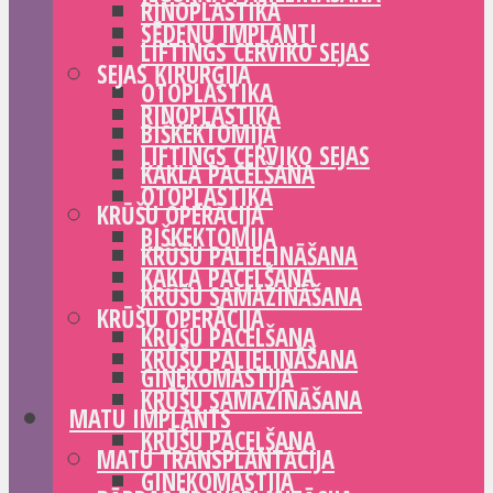
RINOPLASTIKA
SĒDEŅU IMPLANTI
LIFTINGS CERVIKO SEJAS
SEJAS ĶIRURĢIJA
OTOPLASTIKA
RINOPLASTIKA
BIŠKEKTOMIJA
LIFTINGS CERVIKO SEJAS
KAKLA PACELŠANA
OTOPLASTIKA
KRŪŠU OPERĀCIJA
BIŠKEKTOMIJA
KRŪŠU PALIELINĀŠANA
KAKLA PACELŠANA
KRŪŠU SAMAZINĀŠANA
KRŪŠU OPERĀCIJA
KRŪŠU PACELŠANA
KRŪŠU PALIELINĀŠANA
GINEKOMASTIJA
KRŪŠU SAMAZINĀŠANA
MATU IMPLANTS
KRŪŠU PACELŠANA
MATU TRANSPLANTĀCIJA
GINEKOMASTIJA