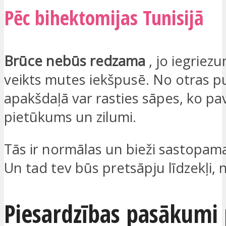
Pēc bihektomijas Tunisijā
Brūce nebūs redzama
, jo iegriezu
veikts mutes iekšpusē. No otras p
apakšdaļā var rasties sāpes, ko pa
pietūkums un zilumi.
Tās ir normālas un bieži sastopama
Un tad tev būs pretsāpju līdzekļi, 
Piesardzības pasākumi 