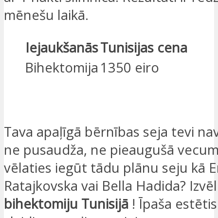
mēnešu laikā.
Iejaukšanās
Tunisijas cena
Bihektomija
1350 eiro
ES ESMU IEINTERESĒTS
Tava apaļīgā bērnības seja tevi n
ne pusaudža, ne pieaugušā vecum
vēlaties iegūt tādu plānu seju kā E
Ratajkovska vai Bella Hadida? Izvēl
bihektomiju Tunisijā
! Īpaša estēti