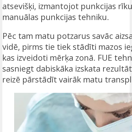
atsevišķi, izmantojot punkcijas rīku
manuālas punkcijas tehniku.
Pēc tam matu potzarus savāc aizs
vidē, pirms tie tiek stādīti mazos 
kas izveidoti mērķa zonā. FUE tehn
sasniegt dabiskāka izskata rezultā
reizē pārstādīt vairāk matu transp