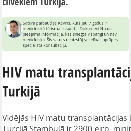
cilvēkiem Turkijā.
Satura pārbaudījis Kevins, kurš jau 7 gadus ir
medicīniskā tūrisma eksperts. Dokumentēta un
pieejama informācija, kas sniegta vispārīgi un nav
medicīniska. Šis saturs neaizstāj veselības aprūpes
speciālista konsultāciju.
HIV matu transplantāci
Turkijā
Vidējās HIV matu transplantācijas
Turcijā Stambulā ir 2900 eiro, mini