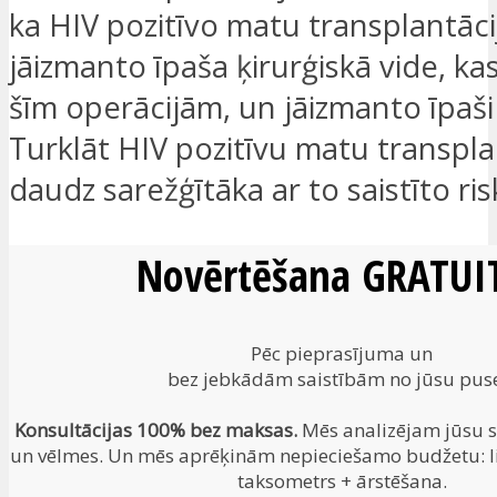
ka HIV pozitīvo matu transplantācij
jāizmanto īpaša ķirurģiskā vide, ka
šīm operācijām, un jāizmanto īpaši s
Turklāt HIV pozitīvu matu transplan
daudz sarežģītāka ar to saistīto ris
Novērtēšana GRATUIT
Pēc pieprasījuma un
bez jebkādām saistībām no jūsu pus
Konsultācijas 100% bez maksas.
Mēs analizējam jūsu si
un vēlmes. Un mēs aprēķinām nepieciešamo budžetu: li
taksometrs + ārstēšana.