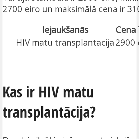
2700 eiro un maksimālā cena ir 310
Iejaukšanās
Cena 
HIV matu transplantācija
2900 
ES ESMU IEINTERESĒTS
Kas ir HIV matu
transplantācija?