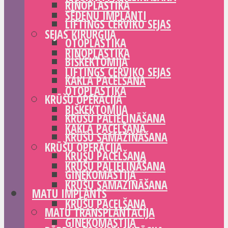
RINOPLASTIKA
SĒDEŅU IMPLANTI
LIFTINGS CERVIKO SEJAS
SEJAS ĶIRURĢIJA
OTOPLASTIKA
RINOPLASTIKA
BIŠKEKTOMIJA
LIFTINGS CERVIKO SEJAS
KAKLA PACELŠANA
OTOPLASTIKA
KRŪŠU OPERĀCIJA
BIŠKEKTOMIJA
KRŪŠU PALIELINĀŠANA
KAKLA PACELŠANA
KRŪŠU SAMAZINĀŠANA
KRŪŠU OPERĀCIJA
KRŪŠU PACELŠANA
KRŪŠU PALIELINĀŠANA
GINEKOMASTIJA
KRŪŠU SAMAZINĀŠANA
MATU IMPLANTS
KRŪŠU PACELŠANA
MATU TRANSPLANTĀCIJA
GINEKOMASTIJA