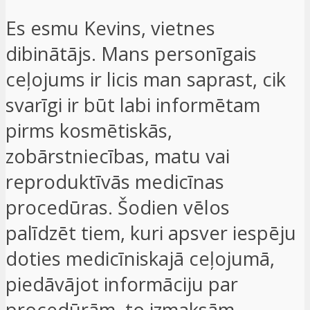
Es esmu Kevins, vietnes
dibinātājs. Mans personīgais
ceļojums ir licis man saprast, cik
svarīgi ir būt labi informētam
pirms kosmētiskās,
zobārstniecības, matu vai
reproduktīvās medicīnas
procedūras. Šodien vēlos
palīdzēt tiem, kuri apsver iespēju
doties medicīniskajā ceļojumā,
piedāvājot informāciju par
procedūrām, to izmaksām,