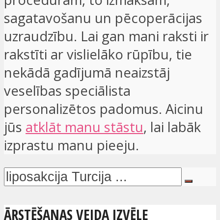
sagatavošanu un pēcoperācijas
uzraudzību. Lai gan mani raksti ir
rakstīti ar vislielāko rūpību, tie
nekādā gadījumā neaizstāj
veselības speciālista
personalizētos padomus. Aicinu
jūs
atklāt manu stāstu
, lai labāk
izprastu manu pieeju.
ĀRSTĒŠANAS VEIDA IZVĒLE