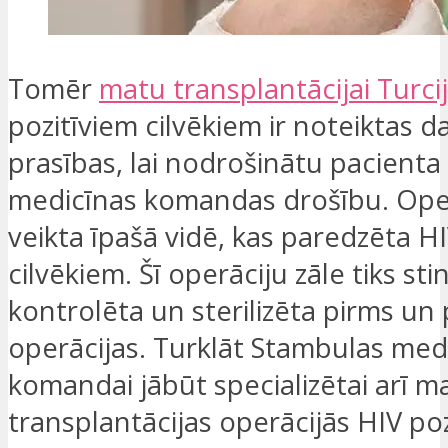
Tomēr
matu transplantācijai Turci
pozitīviem cilvēkiem ir noteiktas d
prasības, lai nodrošinātu pacienta
medicīnas komandas drošību. Oper
veikta īpašā vidē, kas paredzēta H
cilvēkiem. Šī operāciju zāle tiks sti
kontrolēta un sterilizēta pirms un
operācijas. Turklāt Stambulas med
komandai jābūt specializētai arī m
transplantācijas operācijās HIV po