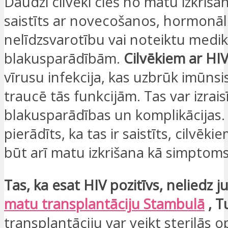
Daudzi cilvēki cieš no matu izkriša
saistīts ar novecošanos, hormonā
nelīdzsvarotību vai noteiktu med
blakusparādībām.
Cilvēkiem ar HI
vīrusu infekcija, kas uzbrūk imūns
traucē tās funkcijām. Tas var izrai
blakusparādības un komplikācijas.
pierādīts, ka tas ir saistīts, cilvēki
būt arī matu izkrišana kā simptoms
Tas, ka esat HIV pozitīvs, neliedz j
matu transplantāciju Stambulā
, Tu
transplantāciju var veikt sterilās o