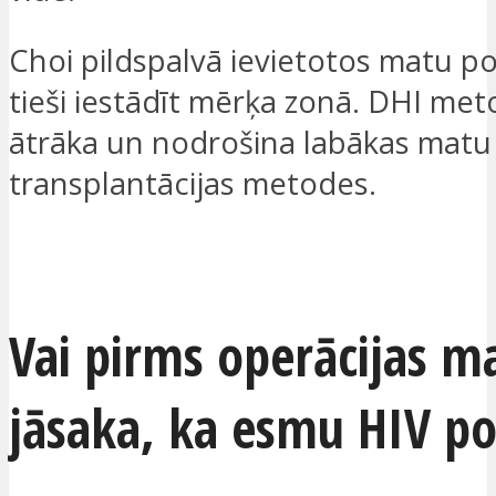
Choi pildspalvā ievietotos matu po
tieši iestādīt mērķa zonā. DHI met
ātrāka un nodrošina labākas matu
transplantācijas metodes.
VĒLOS, LAI AR MANI SAZINĀS
Vai pirms operācijas m
jāsaka, ka esmu HIV po