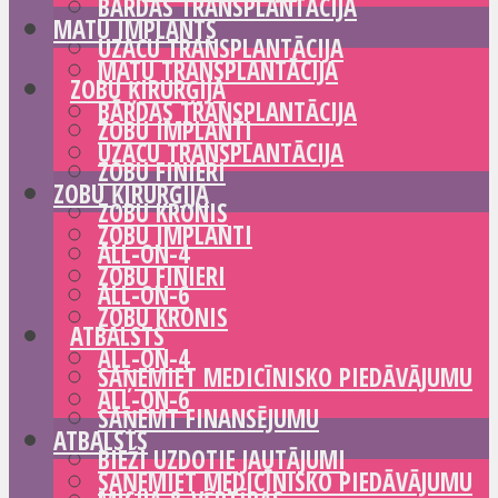
BĀRDAS TRANSPLANTĀCIJA
MATU IMPLANTS
UZACU TRANSPLANTĀCIJA
MATU TRANSPLANTĀCIJA
ZOBU ĶIRURĢIJA
BĀRDAS TRANSPLANTĀCIJA
ZOBU IMPLANTI
UZACU TRANSPLANTĀCIJA
ZOBU FINIERI
ZOBU ĶIRURĢIJA
ZOBU KRONIS
ZOBU IMPLANTI
ALL-ON-4
ZOBU FINIERI
ALL-ON-6
ZOBU KRONIS
ATBALSTS
ALL-ON-4
SAŅEMIET MEDICĪNISKO PIEDĀVĀJUMU
ALL-ON-6
SAŅEMT FINANSĒJUMU
ATBALSTS
BIEŽI UZDOTIE JAUTĀJUMI
SAŅEMIET MEDICĪNISKO PIEDĀVĀJUMU