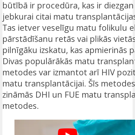
būtībā ir procedūra, kas ir diezgan 
jebkurai citai matu transplantācijas
Tas ietver veselīgu matu folikulu e
pārstādīšanu retās vai plikās vietās
pilnīgāku izskatu, kas apmierinās 
Divas populārākās matu transplant
metodes var izmantot arī HIV pozit
matu transplantācijai. Šīs metodes 
zināmās DHI un FUE matu transpla
metodes.