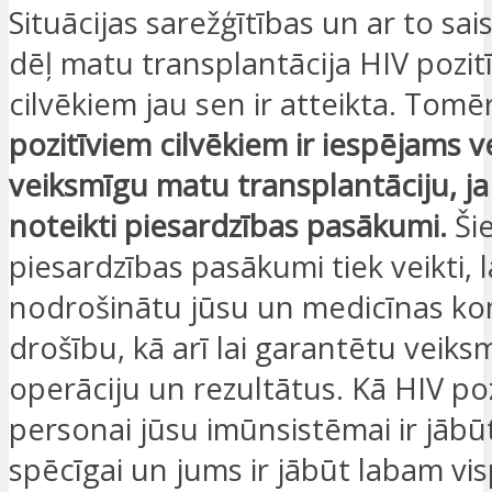
Situācijas sarežģītības un ar to sais
dēļ matu transplantācija HIV pozit
cilvēkiem jau sen ir atteikta. Tomē
pozitīviem cilvēkiem ir iespējams v
veiksmīgu matu transplantāciju, ja 
noteikti piesardzības pasākumi.
Ši
piesardzības pasākumi tiek veikti, l
nodrošinātu jūsu un medicīnas k
drošību, kā arī lai garantētu veiks
operāciju un rezultātus. Kā HIV poz
personai jūsu imūnsistēmai ir jābū
spēcīgai un jums ir jābūt labam vi