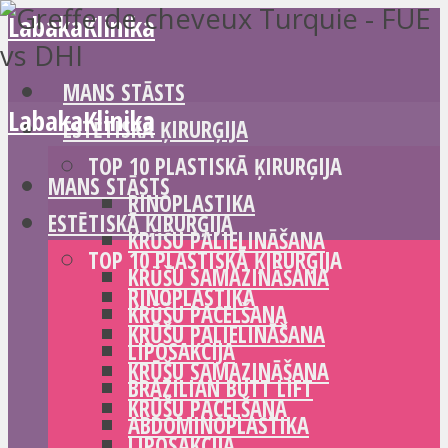
LabakaKlinika
MANS STĀSTS
LabakaKlinika
ESTĒTISKĀ ĶIRURĢIJA
TOP 10 PLASTISKĀ ĶIRURĢIJA
MANS STĀSTS
RINOPLASTIKA
ESTĒTISKĀ ĶIRURĢIJA
KRŪŠU PALIELINĀŠANA
TOP 10 PLASTISKĀ ĶIRURĢIJA
KRŪŠU SAMAZINĀŠANA
RINOPLASTIKA
KRŪŠU PACELŠANA
KRŪŠU PALIELINĀŠANA
LIPOSAKCIJA
KRŪŠU SAMAZINĀŠANA
BRAZILIAN BUTT LIFT
KRŪŠU PACELŠANA
ABDOMINOPLASTIKA
LIPOSAKCIJA