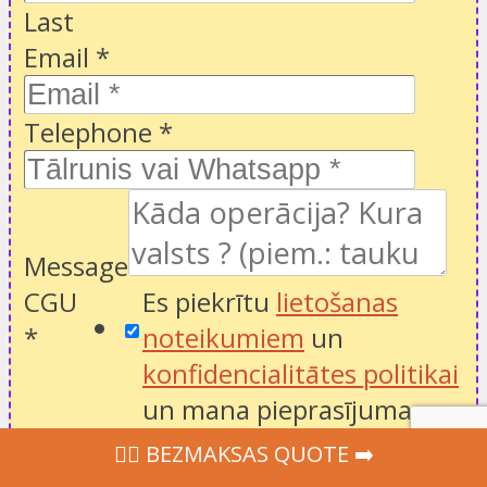
Last
Email
*
Telephone
*
Message
CGU
Es piekrītu
lietošanas
*
noteikumiem
un
konfidencialitātes politikai
un mana pieprasījuma
nosūtīšanu veselības
‍👩‍⚕ BEZMAKSAS QUOTE ➡️
aprūpes speciālistiem, lai