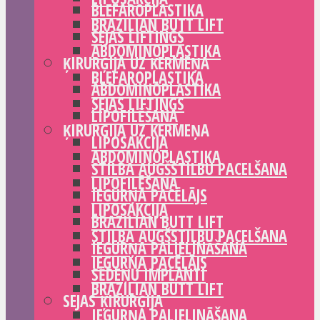
BLEFAROPLASTIKA
BRAZILIAN BUTT LIFT
SEJAS LIFTINGS
ABDOMINOPLASTIKA
ĶIRURĢIJA UZ ĶERMEŅA
BLEFAROPLASTIKA
ABDOMINOPLASTIKA
SEJAS LIFTINGS
LIPOFILĒŠANA
ĶIRURĢIJA UZ ĶERMEŅA
LIPOSAKCIJA
ABDOMINOPLASTIKA
STILBA AUGŠSTILBU PACELŠANA
LIPOFILĒŠANA
IEGURŅA PACĒLĀJS
LIPOSAKCIJA
BRAZILIAN BUTT LIFT
STILBA AUGŠSTILBU PACELŠANA
IEGURŅA PALIELINĀŠANA
IEGURŅA PACĒLĀJS
SĒDEŅU IMPLANTI
BRAZILIAN BUTT LIFT
SEJAS ĶIRURĢIJA
IEGURŅA PALIELINĀŠANA