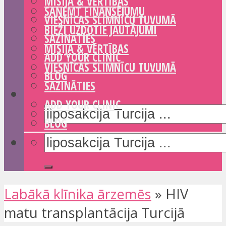
MISIJA & VĒRTĪBAS
SAŅEMT FINANSĒJUMU
VIESNĪCAS SLIMNĪCU TUVUMĀ
BIEŽI UZDOTIE JAUTĀJUMI
SAZINĀTIES
MISIJA & VĒRTĪBAS
ADD YOUR CLINIC
VIESNĪCAS SLIMNĪCU TUVUMĀ
BLOG
SAZINĀTIES
ADD YOUR CLINIC
BLOG
Labākā klīnika ārzemēs
»
HIV
matu transplantācija Turcijā