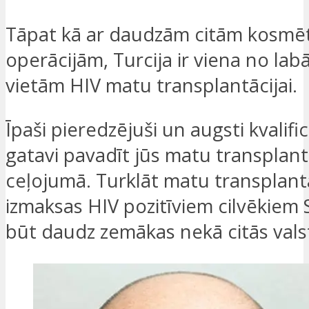
Tāpat kā ar daudzām citām kosmē
operācijām, Turcija ir viena no la
vietām HIV matu transplantācijai.
Īpaši pieredzējuši un augsti kvalificē
gatavi pavadīt jūs matu transplant
ceļojumā. Turklāt matu transplant
izmaksas HIV pozitīviem cilvēkiem
būt daudz zemākas nekā citās valst