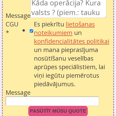
Message
CGU
Es piekrītu
lietošanas
*
noteikumiem
un
konfidencialitātes politikai
un mana pieprasījuma
nosūtīšanu veselības
aprūpes speciālistiem, lai
viņi iegūtu piemērotus
piedāvājumus.
Message
PASŪTĪT MŪSU QUOTE