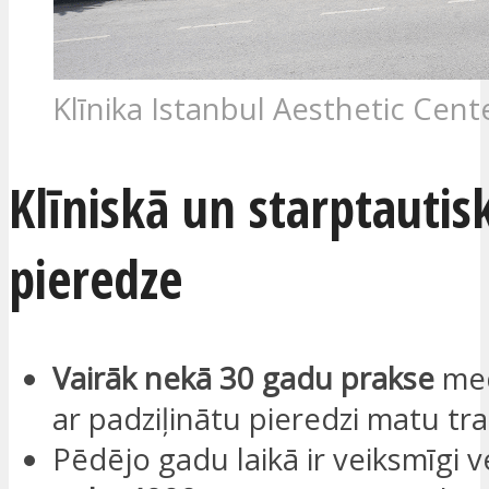
Klīnika Istanbul Aesthetic Cent
Klīniskā un starptautis
pieredze
Vairāk nekā 30 gadu prakse
med
ar padziļinātu pieredzi matu tra
Pēdējo gadu laikā ir veiksmīgi v