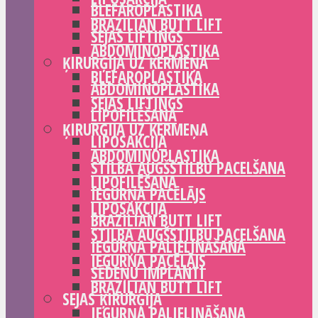
BLEFAROPLASTIKA
BRAZILIAN BUTT LIFT
SEJAS LIFTINGS
ABDOMINOPLASTIKA
ĶIRURĢIJA UZ ĶERMEŅA
BLEFAROPLASTIKA
ABDOMINOPLASTIKA
SEJAS LIFTINGS
LIPOFILĒŠANA
ĶIRURĢIJA UZ ĶERMEŅA
LIPOSAKCIJA
ABDOMINOPLASTIKA
STILBA AUGŠSTILBU PACELŠANA
LIPOFILĒŠANA
IEGURŅA PACĒLĀJS
LIPOSAKCIJA
BRAZILIAN BUTT LIFT
STILBA AUGŠSTILBU PACELŠANA
IEGURŅA PALIELINĀŠANA
IEGURŅA PACĒLĀJS
SĒDEŅU IMPLANTI
BRAZILIAN BUTT LIFT
SEJAS ĶIRURĢIJA
IEGURŅA PALIELINĀŠANA