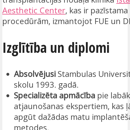
Aesthetic Center
, kas ir pazīstam
procedūrām, izmantojot FUE un D
Izglītība un diplomi
Absolvējusi
Stambulas Universi
skolu 1993. gadā.
Specializēta apmācība
pie labā
atjaunošanas ekspertiem, kas ļā
apgūt dažādas matu implantēš
metodes.