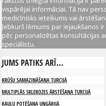
rakstos sniegtā informācija ir par
vispārējai informāciai. Tā nav pers
medicīnisks ieteikums vai ārstēšan
Jebkurš lēmums par iejaukšanos ir
pēc personalizētas konsultācijas ar
speciālistu.
JUMS PATIKS ARĪ...
KRŪŠU SAMAZINĀŠANA TURCIJĀ
MULTIPLĀS SKLEROZES ĀRSTĒŠANA TURCIJĀ
KAULU POTĒŠANA UNGĀRIJĀ