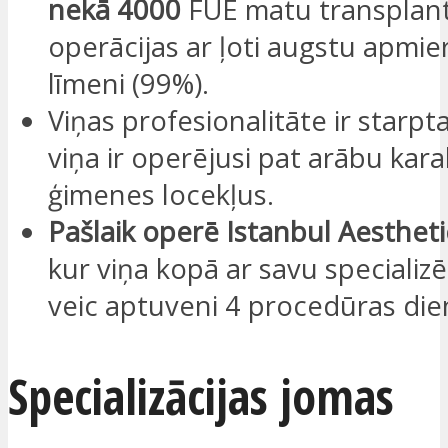
nekā 4000
FUE matu transplant
operācijas ar ļoti augstu apmie
līmeni (99%).
Viņas profesionalitāte ir starpta
viņa ir operējusi pat arābu kara
ģimenes locekļus.
Pašlaik operē Istanbul Aesthet
kur viņa kopā ar savu speciali
veic aptuveni 4 procedūras die
Specializācijas jomas