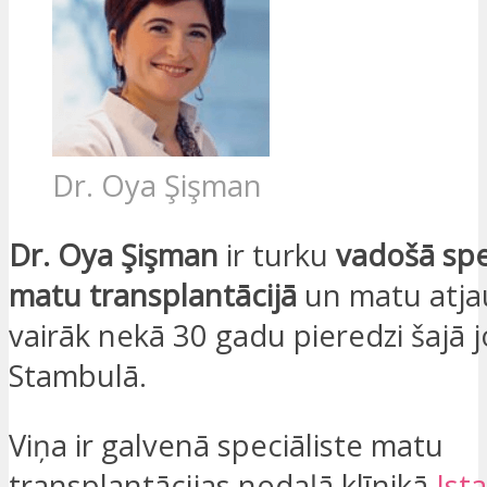
Dr. Oya Şişman
Dr. Oya Şişman
ir turku
vadošā spe
matu transplantācijā
un matu atja
vairāk nekā 30 gadu pieredzi šajā 
Stambulā.
Viņa ir galvenā speciāliste matu
transplantācijas nodaļā klīnikā
Ist