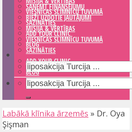
MISIJA & VĒRTĪBAS
SAŅEMT FINANSĒJUMU
VIESNĪCAS SLIMNĪCU TUVUMĀ
BIEŽI UZDOTIE JAUTĀJUMI
SAZINĀTIES
MISIJA & VĒRTĪBAS
ADD YOUR CLINIC
VIESNĪCAS SLIMNĪCU TUVUMĀ
BLOG
SAZINĀTIES
ADD YOUR CLINIC
BLOG
Labākā klīnika ārzemēs
»
Dr. Oya
Şişman