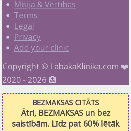
Misija & Vērtības
Terms
Legal
Privacy
Add your clinic
Copyright © LabakaKlinika.com ❤️
2020 - 2026 🏥
BEZMAKSAS CITĀTS
Ātri, BEZMAKSAS un bez
saistībām. Līdz pat 60% lētāk