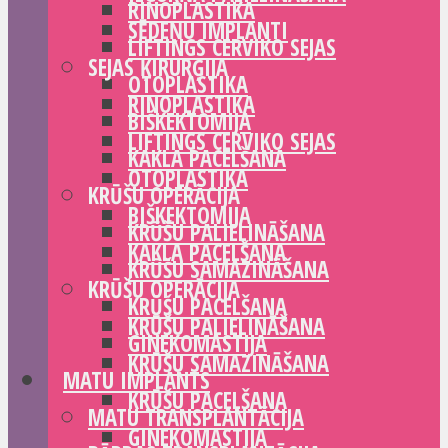
RINOPLASTIKA
SĒDEŅU IMPLANTI
LIFTINGS CERVIKO SEJAS
SEJAS ĶIRURĢIJA
OTOPLASTIKA
RINOPLASTIKA
BIŠKEKTOMIJA
LIFTINGS CERVIKO SEJAS
KAKLA PACELŠANA
OTOPLASTIKA
KRŪŠU OPERĀCIJA
BIŠKEKTOMIJA
KRŪŠU PALIELINĀŠANA
KAKLA PACELŠANA
KRŪŠU SAMAZINĀŠANA
KRŪŠU OPERĀCIJA
KRŪŠU PACELŠANA
KRŪŠU PALIELINĀŠANA
GINEKOMASTIJA
KRŪŠU SAMAZINĀŠANA
MATU IMPLANTS
KRŪŠU PACELŠANA
MATU TRANSPLANTĀCIJA
GINEKOMASTIJA