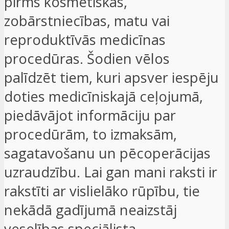
pirms kosmētiskās,
zobārstniecības, matu vai
reproduktīvās medicīnas
procedūras. Šodien vēlos
palīdzēt tiem, kuri apsver iespēju
doties medicīniskajā ceļojumā,
piedāvājot informāciju par
procedūrām, to izmaksām,
sagatavošanu un pēcoperācijas
uzraudzību. Lai gan mani raksti ir
rakstīti ar vislielāko rūpību, tie
nekādā gadījumā neaizstāj
veselības speciālista