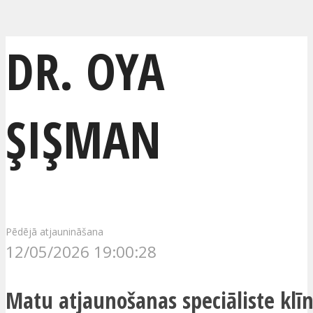
DR. OYA
ŞIŞMAN
Pēdējā atjaunināšana
12/05/2026 19:00:28
Matu atjaunošanas speciāliste klīn