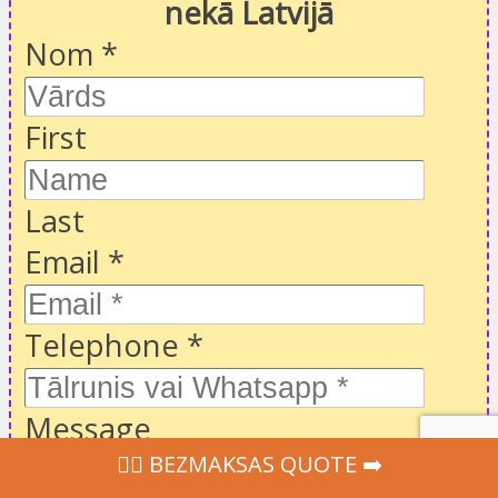
nekā Latvijā
Nom
*
First
Last
Email
*
Telephone
*
Message
‍👩‍⚕ BEZMAKSAS QUOTE ➡️