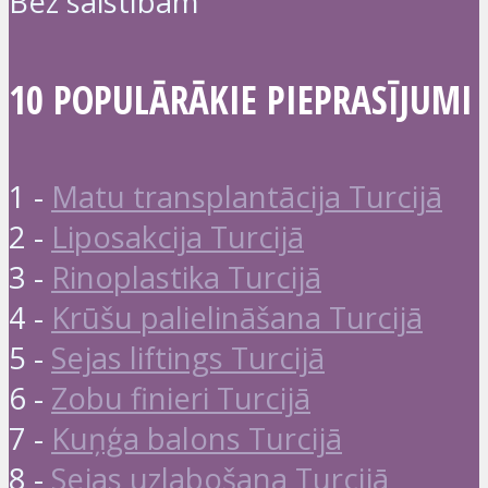
Bez saistībām
10 POPULĀRĀKIE PIEPRASĪJUMI
1 -
Matu transplantācija Turcijā
2 -
Liposakcija Turcijā
3 -
Rinoplastika Turcijā
4 -
Krūšu palielināšana Turcijā
5 -
Sejas liftings Turcijā
6 -
Zobu finieri Turcijā
7 -
Kuņģa balons Turcijā
8 -
Sejas uzlabošana Turcijā