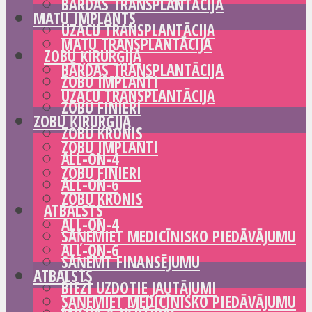
BĀRDAS TRANSPLANTĀCIJA
MATU IMPLANTS
UZACU TRANSPLANTĀCIJA
MATU TRANSPLANTĀCIJA
ZOBU ĶIRURĢIJA
BĀRDAS TRANSPLANTĀCIJA
ZOBU IMPLANTI
UZACU TRANSPLANTĀCIJA
ZOBU FINIERI
ZOBU ĶIRURĢIJA
ZOBU KRONIS
ZOBU IMPLANTI
ALL-ON-4
ZOBU FINIERI
ALL-ON-6
ZOBU KRONIS
ATBALSTS
ALL-ON-4
SAŅEMIET MEDICĪNISKO PIEDĀVĀJUMU
ALL-ON-6
SAŅEMT FINANSĒJUMU
ATBALSTS
BIEŽI UZDOTIE JAUTĀJUMI
SAŅEMIET MEDICĪNISKO PIEDĀVĀJUMU