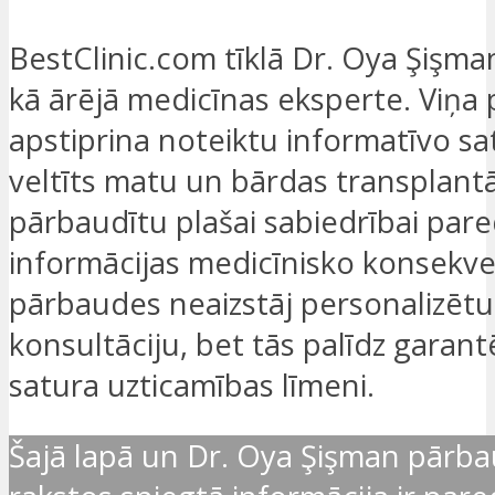
BestClinic.com tīklā Dr. Oya Şişma
kā ārējā medicīnas eksperte. Viņa
apstiprina noteiktu informatīvo sa
veltīts matu un bārdas transplantāci
pārbaudītu plašai sabiedrībai par
informācijas medicīnisko konsekven
pārbaudes neaizstāj personalizētu
konsultāciju, bet tās palīdz garan
satura uzticamības līmeni.
Šajā lapā un Dr. Oya Şişman pārba