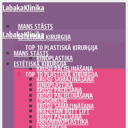
LabakaKlinika
MANS STĀSTS
LabakaKlinika
ESTĒTISKĀ ĶIRURĢIJA
TOP 10 PLASTISKĀ ĶIRURĢIJA
MANS STĀSTS
RINOPLASTIKA
ESTĒTISKĀ ĶIRURĢIJA
KRŪŠU PALIELINĀŠANA
TOP 10 PLASTISKĀ ĶIRURĢIJA
KRŪŠU SAMAZINĀŠANA
RINOPLASTIKA
KRŪŠU PACELŠANA
KRŪŠU PALIELINĀŠANA
LIPOSAKCIJA
KRŪŠU SAMAZINĀŠANA
BRAZILIAN BUTT LIFT
KRŪŠU PACELŠANA
ABDOMINOPLASTIKA
LIPOSAKCIJA