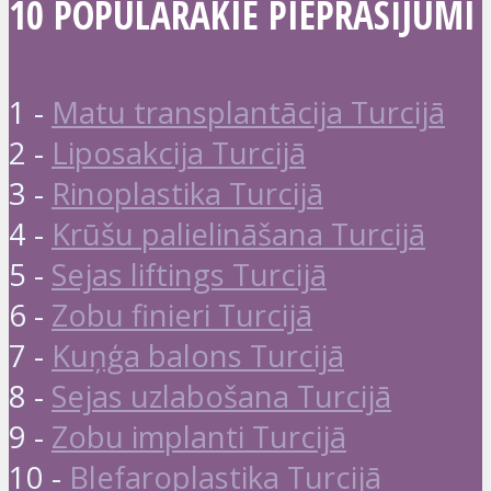
10 POPULĀRĀKIE PIEPRASĪJUMI
1 -
Matu transplantācija Turcijā
2 -
Liposakcija Turcijā
3 -
Rinoplastika Turcijā
4 -
Krūšu palielināšana Turcijā
5 -
Sejas liftings Turcijā
6 -
Zobu finieri Turcijā
7 -
Kuņģa balons Turcijā
8 -
Sejas uzlabošana Turcijā
9 -
Zobu implanti Turcijā
10 -
Blefaroplastika Turcijā