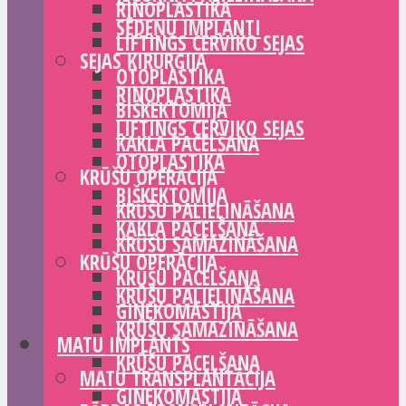
RINOPLASTIKA
SĒDEŅU IMPLANTI
LIFTINGS CERVIKO SEJAS
SEJAS ĶIRURĢIJA
OTOPLASTIKA
RINOPLASTIKA
BIŠKEKTOMIJA
LIFTINGS CERVIKO SEJAS
KAKLA PACELŠANA
OTOPLASTIKA
KRŪŠU OPERĀCIJA
BIŠKEKTOMIJA
KRŪŠU PALIELINĀŠANA
KAKLA PACELŠANA
KRŪŠU SAMAZINĀŠANA
KRŪŠU OPERĀCIJA
KRŪŠU PACELŠANA
KRŪŠU PALIELINĀŠANA
GINEKOMASTIJA
KRŪŠU SAMAZINĀŠANA
MATU IMPLANTS
KRŪŠU PACELŠANA
MATU TRANSPLANTĀCIJA
GINEKOMASTIJA