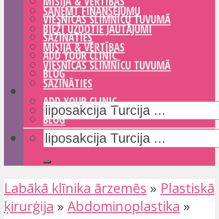
MISIJA & VĒRTĪBAS
SAŅEMT FINANSĒJUMU
VIESNĪCAS SLIMNĪCU TUVUMĀ
BIEŽI UZDOTIE JAUTĀJUMI
SAZINĀTIES
MISIJA & VĒRTĪBAS
ADD YOUR CLINIC
VIESNĪCAS SLIMNĪCU TUVUMĀ
BLOG
SAZINĀTIES
ADD YOUR CLINIC
BLOG
Labākā klīnika ārzemēs
»
Plastiskā
ķirurģija
»
Abdominoplastika
»