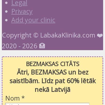
Legal
Privacy
Add your clinic
Copyright © LabakaKlinika.com ❤️
2020 - 2026 🏥
BEZMAKSAS CITĀTS
Ātri, BEZMAKSAS un bez
saistībām. Līdz pat 60% lētāk
nekā Latvijā
Nom
*