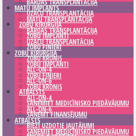
BĀRDAS TRANSPLANTĀCIJA
MATU IMPLANTS
UZACU TRANSPLANTĀCIJA
MATU TRANSPLANTĀCIJA
ZOBU ĶIRURĢIJA
BĀRDAS TRANSPLANTĀCIJA
ZOBU IMPLANTI
UZACU TRANSPLANTĀCIJA
ZOBU FINIERI
ZOBU ĶIRURĢIJA
ZOBU KRONIS
ZOBU IMPLANTI
ALL-ON-4
ZOBU FINIERI
ALL-ON-6
ZOBU KRONIS
ATBALSTS
ALL-ON-4
SAŅEMIET MEDICĪNISKO PIEDĀVĀJUMU
ALL-ON-6
SAŅEMT FINANSĒJUMU
ATBALSTS
BIEŽI UZDOTIE JAUTĀJUMI
SAŅEMIET MEDICĪNISKO PIEDĀVĀJUMU