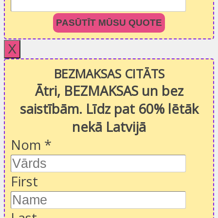
PASŪTĪT MŪSU QUOTE
X
BEZMAKSAS CITĀTS
Ātri, BEZMAKSAS un bez
saistībām. Līdz pat 60% lētāk
nekā Latvijā
Nom
*
First
Last