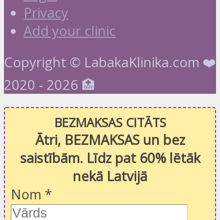
Privacy
Add your clinic
Copyright © LabakaKlinika.com ❤️
2020 - 2026 🏥
BEZMAKSAS CITĀTS
Ātri, BEZMAKSAS un bez
saistībām. Līdz pat 60% lētāk
nekā Latvijā
Nom
*