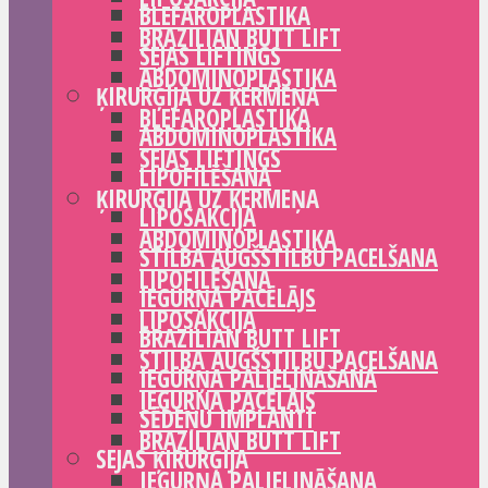
BLEFAROPLASTIKA
BRAZILIAN BUTT LIFT
SEJAS LIFTINGS
ABDOMINOPLASTIKA
ĶIRURĢIJA UZ ĶERMEŅA
BLEFAROPLASTIKA
ABDOMINOPLASTIKA
SEJAS LIFTINGS
LIPOFILĒŠANA
ĶIRURĢIJA UZ ĶERMEŅA
LIPOSAKCIJA
ABDOMINOPLASTIKA
STILBA AUGŠSTILBU PACELŠANA
LIPOFILĒŠANA
IEGURŅA PACĒLĀJS
LIPOSAKCIJA
BRAZILIAN BUTT LIFT
STILBA AUGŠSTILBU PACELŠANA
IEGURŅA PALIELINĀŠANA
IEGURŅA PACĒLĀJS
SĒDEŅU IMPLANTI
BRAZILIAN BUTT LIFT
SEJAS ĶIRURĢIJA
IEGURŅA PALIELINĀŠANA