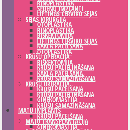
RINOPLASTIKA
SĒDEŅU IMPLANTI
LIFTINGS CERVIKO SEJAS
SEJAS ĶIRURĢIJA
OTOPLASTIKA
RINOPLASTIKA
BIŠKEKTOMIJA
LIFTINGS CERVIKO SEJAS
KAKLA PACELŠANA
OTOPLASTIKA
KRŪŠU OPERĀCIJA
BIŠKEKTOMIJA
KRŪŠU PALIELINĀŠANA
KAKLA PACELŠANA
KRŪŠU SAMAZINĀŠANA
KRŪŠU OPERĀCIJA
KRŪŠU PACELŠANA
KRŪŠU PALIELINĀŠANA
GINEKOMASTIJA
KRŪŠU SAMAZINĀŠANA
MATU IMPLANTS
KRŪŠU PACELŠANA
MATU TRANSPLANTĀCIJA
GINEKOMASTIJA