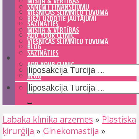
MISIJA & VĒRTĪBAS
SAŅEMT FINANSĒJUMU
VIESNĪCAS SLIMNĪCU TUVUMĀ
BIEŽI UZDOTIE JAUTĀJUMI
SAZINĀTIES
MISIJA & VĒRTĪBAS
ADD YOUR CLINIC
VIESNĪCAS SLIMNĪCU TUVUMĀ
BLOG
SAZINĀTIES
ADD YOUR CLINIC
BLOG
Labākā klīnika ārzemēs
»
Plastiskā
ķirurģija
»
Ginekomastija
»