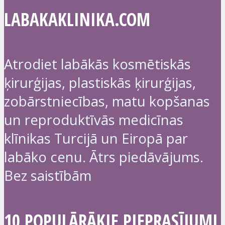
LABAKAKLINIKA.COM
Atrodiet labākās kosmētiskās
ķirurģijas, plastiskās ķirurģijas,
zobārstniecības, matu kopšanas
un reproduktīvās medicīnas
klīnikas Turcijā un Eiropā par
labāko cenu. Ātrs piedāvājums.
Bez saistībām
10 POPULĀRĀKIE PIEPRASĪJUMI