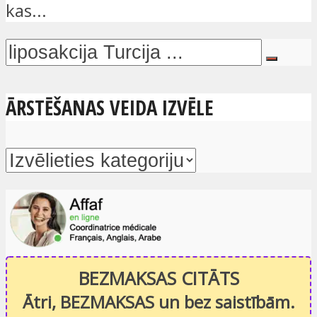
kas...
ĀRSTĒŠANAS VEIDA IZVĒLE
BEZMAKSAS CITĀTS
Ātri, BEZMAKSAS un bez saistībām.