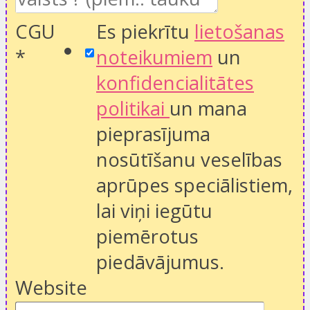
CGU
Es piekrītu
lietošanas
*
noteikumiem
un
konfidencialitātes
politikai
un mana
pieprasījuma
nosūtīšanu veselības
aprūpes speciālistiem,
lai viņi iegūtu
piemērotus
piedāvājumus.
Website