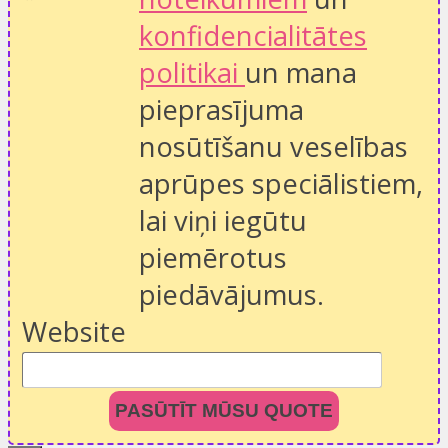
konfidencialitātes
politikai
un mana
pieprasījuma
nosūtīšanu veselības
aprūpes speciālistiem,
lai viņi iegūtu
piemērotus
piedāvājumus.
Website
PASŪTĪT MŪSU QUOTE