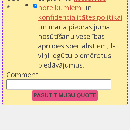
*
noteikumiem
un
konfidencialitātes politikai
un mana pieprasījuma
nosūtīšanu veselības
aprūpes speciālistiem, lai
viņi iegūtu piemērotus
piedāvājumus.
Comment
PASŪTĪT MŪSU QUOTE