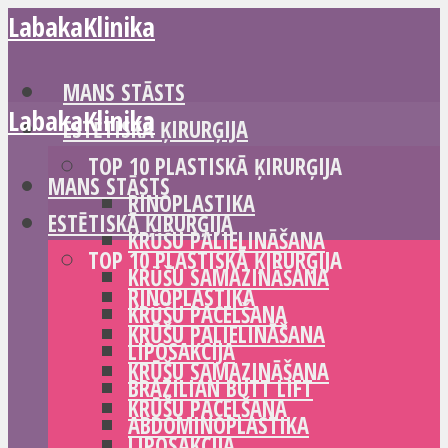
LabakaKlinika
MANS STĀSTS
LabakaKlinika
ESTĒTISKĀ ĶIRURĢIJA
TOP 10 PLASTISKĀ ĶIRURĢIJA
MANS STĀSTS
RINOPLASTIKA
ESTĒTISKĀ ĶIRURĢIJA
KRŪŠU PALIELINĀŠANA
TOP 10 PLASTISKĀ ĶIRURĢIJA
KRŪŠU SAMAZINĀŠANA
RINOPLASTIKA
KRŪŠU PACELŠANA
KRŪŠU PALIELINĀŠANA
LIPOSAKCIJA
KRŪŠU SAMAZINĀŠANA
BRAZILIAN BUTT LIFT
KRŪŠU PACELŠANA
ABDOMINOPLASTIKA
LIPOSAKCIJA