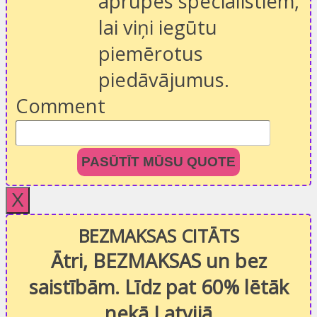
aprūpes speciālistiem,
lai viņi iegūtu
piemērotus
piedāvājumus.
Comment
PASŪTĪT MŪSU QUOTE
X
BEZMAKSAS CITĀTS
Ātri, BEZMAKSAS un bez
saistībām. Līdz pat 60% lētāk
nekā Latvijā