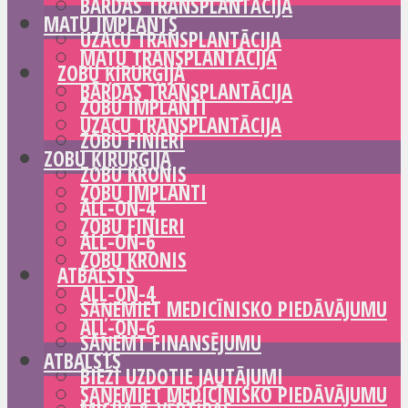
BĀRDAS TRANSPLANTĀCIJA
MATU IMPLANTS
UZACU TRANSPLANTĀCIJA
MATU TRANSPLANTĀCIJA
ZOBU ĶIRURĢIJA
BĀRDAS TRANSPLANTĀCIJA
ZOBU IMPLANTI
UZACU TRANSPLANTĀCIJA
ZOBU FINIERI
ZOBU ĶIRURĢIJA
ZOBU KRONIS
ZOBU IMPLANTI
ALL-ON-4
ZOBU FINIERI
ALL-ON-6
ZOBU KRONIS
ATBALSTS
ALL-ON-4
SAŅEMIET MEDICĪNISKO PIEDĀVĀJUMU
ALL-ON-6
SAŅEMT FINANSĒJUMU
ATBALSTS
BIEŽI UZDOTIE JAUTĀJUMI
SAŅEMIET MEDICĪNISKO PIEDĀVĀJUMU