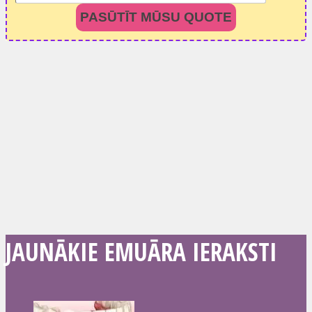
PASŪTĪT MŪSU QUOTE
JAUNĀKIE EMUĀRA IERAKSTI