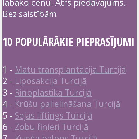
labāko cenu. Ātrs piedāvājums.
Bez saistībām
10 POPULĀRĀKIE PIEPRASĪJUMI
1 -
Matu transplantācija Turcijā
2 -
Liposakcija Turcijā
3 -
Rinoplastika Turcijā
4 -
Krūšu palielināšana Turcijā
5 -
Sejas liftings Turcijā
6 -
Zobu finieri Turcijā
7 -
Kuņģa balons Turcijā