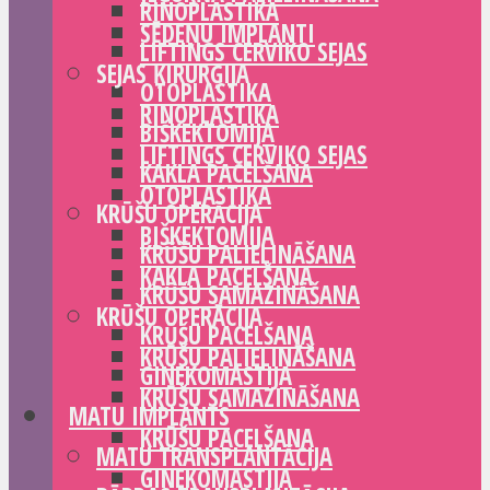
RINOPLASTIKA
SĒDEŅU IMPLANTI
LIFTINGS CERVIKO SEJAS
SEJAS ĶIRURĢIJA
OTOPLASTIKA
RINOPLASTIKA
BIŠKEKTOMIJA
LIFTINGS CERVIKO SEJAS
KAKLA PACELŠANA
OTOPLASTIKA
KRŪŠU OPERĀCIJA
BIŠKEKTOMIJA
KRŪŠU PALIELINĀŠANA
KAKLA PACELŠANA
KRŪŠU SAMAZINĀŠANA
KRŪŠU OPERĀCIJA
KRŪŠU PACELŠANA
KRŪŠU PALIELINĀŠANA
GINEKOMASTIJA
KRŪŠU SAMAZINĀŠANA
MATU IMPLANTS
KRŪŠU PACELŠANA
MATU TRANSPLANTĀCIJA
GINEKOMASTIJA