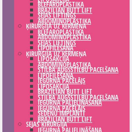
BLEFAROPLASTIKA
BRAZILIAN BUTT LIFT
SEJAS LIFTINGS
ABDOMINOPLASTIKA
ĶIRURĢIJA UZ ĶERMEŅA
BLEFAROPLASTIKA
ABDOMINOPLASTIKA
SEJAS LIFTINGS
LIPOFILĒŠANA
ĶIRURĢIJA UZ ĶERMEŅA
LIPOSAKCIJA
ABDOMINOPLASTIKA
STILBA AUGŠSTILBU PACELŠANA
LIPOFILĒŠANA
IEGURŅA PACĒLĀJS
LIPOSAKCIJA
BRAZILIAN BUTT LIFT
STILBA AUGŠSTILBU PACELŠANA
IEGURŅA PALIELINĀŠANA
IEGURŅA PACĒLĀJS
SĒDEŅU IMPLANTI
BRAZILIAN BUTT LIFT
SEJAS ĶIRURĢIJA
IEGURŅA PALIELINĀŠANA