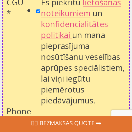
CGU
Es piekrītu
lietošanas
*
noteikumiem
un
konfidencialitātes
politikai
un mana
pieprasījuma
nosūtīšanu veselības
aprūpes speciālistiem,
lai viņi iegūtu
piemērotus
piedāvājumus.
Phone
‍👩‍⚕ BEZMAKSAS QUOTE ➡️