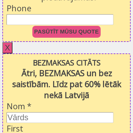
Phone
PASŪTĪT MŪSU QUOTE
X
BEZMAKSAS CITĀTS
Ātri, BEZMAKSAS un bez
saistībām. Līdz pat 60% lētāk
nekā Latvijā
Nom
*
First