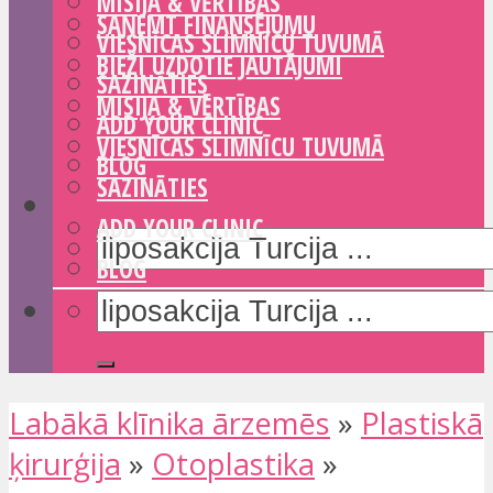
MISIJA & VĒRTĪBAS
SAŅEMT FINANSĒJUMU
VIESNĪCAS SLIMNĪCU TUVUMĀ
BIEŽI UZDOTIE JAUTĀJUMI
SAZINĀTIES
MISIJA & VĒRTĪBAS
ADD YOUR CLINIC
VIESNĪCAS SLIMNĪCU TUVUMĀ
BLOG
SAZINĀTIES
ADD YOUR CLINIC
BLOG
Labākā klīnika ārzemēs
»
Plastiskā
ķirurģija
»
Otoplastika
»