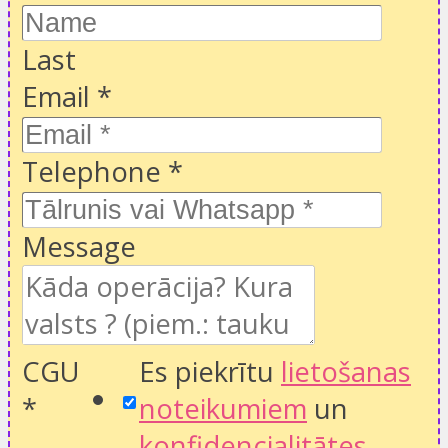
Last
Email
*
Telephone
*
Message
CGU
Es piekrītu
lietošanas
*
noteikumiem
un
konfidencialitātes