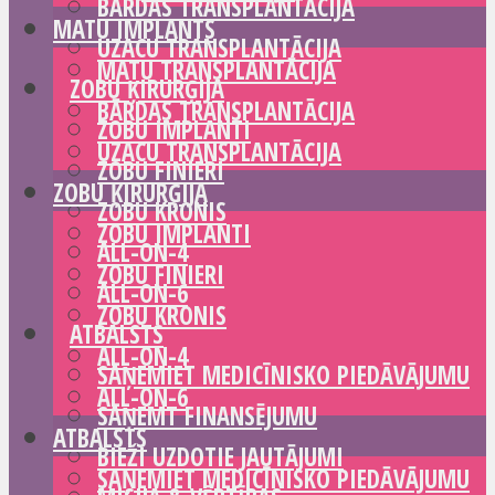
BĀRDAS TRANSPLANTĀCIJA
MATU IMPLANTS
UZACU TRANSPLANTĀCIJA
MATU TRANSPLANTĀCIJA
ZOBU ĶIRURĢIJA
BĀRDAS TRANSPLANTĀCIJA
ZOBU IMPLANTI
UZACU TRANSPLANTĀCIJA
ZOBU FINIERI
ZOBU ĶIRURĢIJA
ZOBU KRONIS
ZOBU IMPLANTI
ALL-ON-4
ZOBU FINIERI
ALL-ON-6
ZOBU KRONIS
ATBALSTS
ALL-ON-4
SAŅEMIET MEDICĪNISKO PIEDĀVĀJUMU
ALL-ON-6
SAŅEMT FINANSĒJUMU
ATBALSTS
BIEŽI UZDOTIE JAUTĀJUMI
SAŅEMIET MEDICĪNISKO PIEDĀVĀJUMU