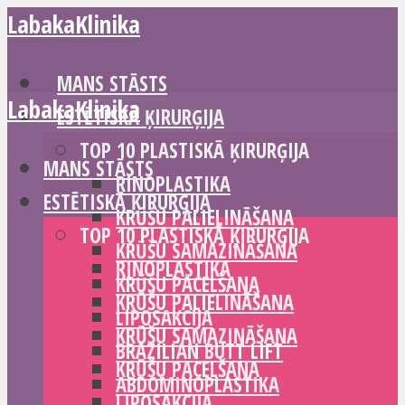
LabakaKlinika
MANS STĀSTS
LabakaKlinika
ESTĒTISKĀ ĶIRURĢIJA
TOP 10 PLASTISKĀ ĶIRURĢIJA
MANS STĀSTS
RINOPLASTIKA
ESTĒTISKĀ ĶIRURĢIJA
KRŪŠU PALIELINĀŠANA
TOP 10 PLASTISKĀ ĶIRURĢIJA
KRŪŠU SAMAZINĀŠANA
RINOPLASTIKA
KRŪŠU PACELŠANA
KRŪŠU PALIELINĀŠANA
LIPOSAKCIJA
KRŪŠU SAMAZINĀŠANA
BRAZILIAN BUTT LIFT
KRŪŠU PACELŠANA
ABDOMINOPLASTIKA
LIPOSAKCIJA