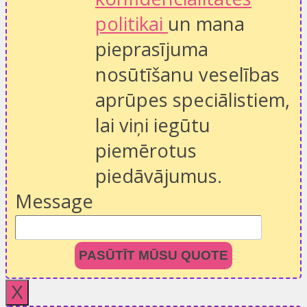
politikai
un mana
pieprasījuma
nosūtīšanu veselības
aprūpes speciālistiem,
lai viņi iegūtu
piemērotus
piedāvājumus.
Message
PASŪTĪT MŪSU QUOTE
X