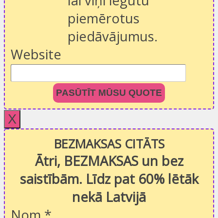
lai viņi iegūtu
piemērotus
piedāvājumus.
Website
PASŪTĪT MŪSU QUOTE
X
BEZMAKSAS CITĀTS
Ātri, BEZMAKSAS un bez
saistībām. Līdz pat 60% lētāk
nekā Latvijā
Nom
*