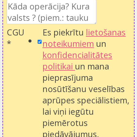
CGU
Es piekrītu
lietošanas
*
noteikumiem
un
konfidencialitātes
politikai
un mana
pieprasījuma
nosūtīšanu veselības
aprūpes speciālistiem,
lai viņi iegūtu
piemērotus
piedāvājumus.