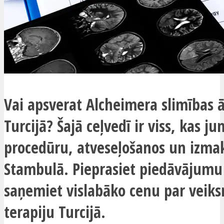
Vai apsverat Alcheimera slimības 
Turcijā? Šajā ceļvedī ir viss, kas j
procedūru, atveseļošanos un izm
Stambulā. Pieprasiet piedāvājumu
saņemiet vislabāko cenu par veik
terapiju Turcijā.