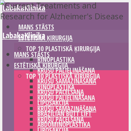
LabakaKlinika
MANS STĀSTS
LabakaKlinika
ESTĒTISKĀ ĶIRURĢIJA
TOP 10 PLASTISKĀ ĶIRURĢIJA
MANS STĀSTS
RINOPLASTIKA
ESTĒTISKĀ ĶIRURĢIJA
KRŪŠU PALIELINĀŠANA
TOP 10 PLASTISKĀ ĶIRURĢIJA
KRŪŠU SAMAZINĀŠANA
RINOPLASTIKA
KRŪŠU PACELŠANA
KRŪŠU PALIELINĀŠANA
LIPOSAKCIJA
KRŪŠU SAMAZINĀŠANA
BRAZILIAN BUTT LIFT
KRŪŠU PACELŠANA
ABDOMINOPLASTIKA
LIPOSAKCIJA