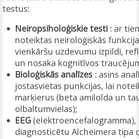
testus:
Neiropsiholoģiskie testi
: ar ti
noteiktas neiroloģiskās funkcij
vienkāršu uzdevumu izpildi, refl
un nosaka kognitīvos traucēju
Bioloģiskās analīzes
: asins ana
jostasvietas punkcijas, lai notei
marķierus (beta amiloīda un ta
olbaltumvielas);
EEG
(elektroencefalogramma), l
diagnosticētu Alcheimera tipa 