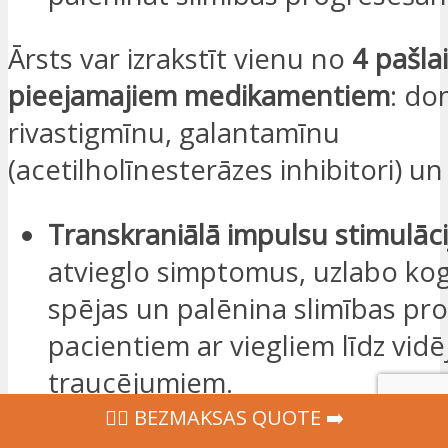
Ārsts var izrakstīt vienu no
4 pašla
pieejamajiem medikamentiem
: do
rivastigmīnu, galantamīnu
(acetilholīnesterāzes inhibitori) 
Transkraniālā impulsu stimulāci
atvieglo simptomus, uzlabo kog
spējas un palēnina slimības p
pacientiem ar viegliem līdz vid
traucējumiem.
Psihiatriskā terapija
: tās mērķis
‍👩‍⚕ BEZMAKSAS QUOTE ➡️