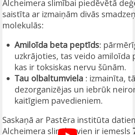
Alcheimera slimībai piedēvētā deģe
saistīta ar izmaiņām divās smadze
molekulās:
Amiloīda beta peptīds
: pārmērī
uzkrājoties, tas veido amiloīda 
kas ir toksiskas nervu šūnām.
Tau olbaltumviela
: izmainīta, t
dezorganizējas un iebrūk neiro
kaitīgiem pavedieniem.
Saskaņā ar Pastēra institūta datie
Alcheimera slimība vien ir iemesls