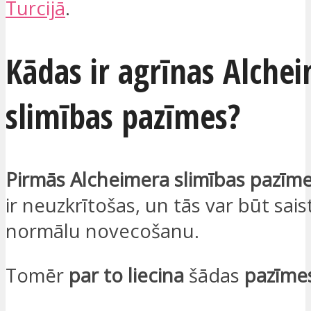
Turcijā
.
Kādas ir agrīnas Alche
slimības pazīmes?
Pirmās Alcheimera slimības pazīm
ir neuzkrītošas, un tās var būt sais
normālu novecošanu.
Tomēr
par to liecina
šādas
pazīme