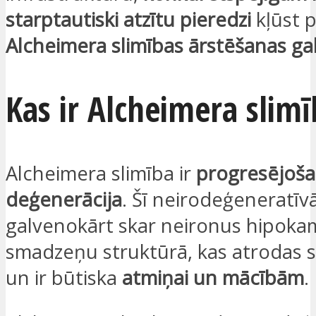
starptautiski atzītu pieredzi
kļūst 
Alcheimera slimības ārstēšanas ga
Kas ir Alcheimera slimī
Alcheimera slimība ir
progresējoša
deģenerācija
. Šī neirodeģeneratīv
galvenokārt skar neironus hipoka
smadzeņu struktūrā, kas atrodas 
un ir būtiska
atmiņai un mācībām
.