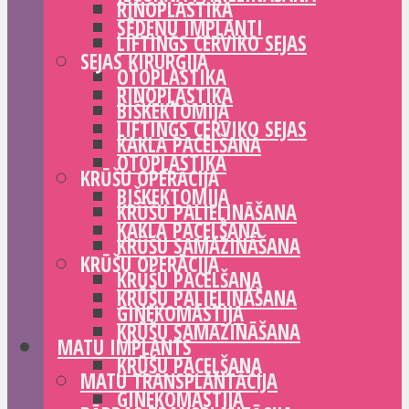
RINOPLASTIKA
SĒDEŅU IMPLANTI
LIFTINGS CERVIKO SEJAS
SEJAS ĶIRURĢIJA
OTOPLASTIKA
RINOPLASTIKA
BIŠKEKTOMIJA
LIFTINGS CERVIKO SEJAS
KAKLA PACELŠANA
OTOPLASTIKA
KRŪŠU OPERĀCIJA
BIŠKEKTOMIJA
KRŪŠU PALIELINĀŠANA
KAKLA PACELŠANA
KRŪŠU SAMAZINĀŠANA
KRŪŠU OPERĀCIJA
KRŪŠU PACELŠANA
KRŪŠU PALIELINĀŠANA
GINEKOMASTIJA
KRŪŠU SAMAZINĀŠANA
MATU IMPLANTS
KRŪŠU PACELŠANA
MATU TRANSPLANTĀCIJA
GINEKOMASTIJA