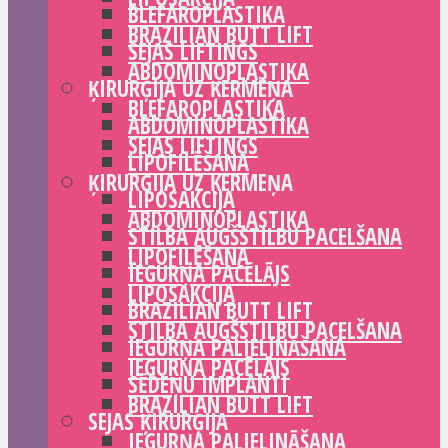
BLEFAROPLASTIKA
BRAZILIAN BUTT LIFT
SEJAS LIFTINGS
ABDOMINOPLASTIKA
ĶIRURĢIJA UZ ĶERMEŅA
BLEFAROPLASTIKA
ABDOMINOPLASTIKA
SEJAS LIFTINGS
LIPOFILĒŠANA
ĶIRURĢIJA UZ ĶERMEŅA
LIPOSAKCIJA
ABDOMINOPLASTIKA
STILBA AUGŠSTILBU PACELŠANA
LIPOFILĒŠANA
IEGURŅA PACĒLĀJS
LIPOSAKCIJA
BRAZILIAN BUTT LIFT
STILBA AUGŠSTILBU PACELŠANA
IEGURŅA PALIELINĀŠANA
IEGURŅA PACĒLĀJS
SĒDEŅU IMPLANTI
BRAZILIAN BUTT LIFT
SEJAS ĶIRURĢIJA
IEGURŅA PALIELINĀŠANA