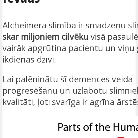
Alcheimera slimība ir smadzeņu sli
skar miljoniem cilvēku
visā pasaulē
vairāk apgrūtina pacientu un viņu
ikdienas dzīvi.
Lai palēninātu šī demences veida
progresēšanu un uzlabotu slimnie
kvalitāti, ļoti svarīga ir agrīna ārst