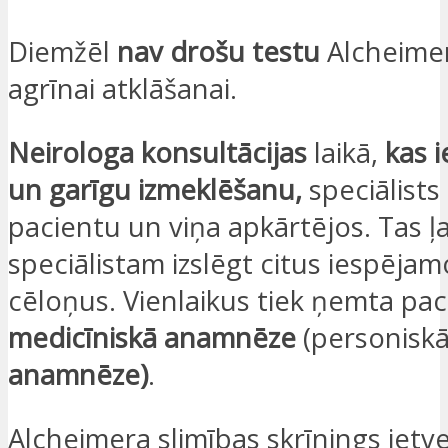
Diemžēl
nav drošu testu
Alcheimer
agrīnai atklāšanai.
Neirologa konsultācijas
laikā,
kas i
un garīgu izmeklēšanu,
speciālists 
pacientu un viņa apkārtējos. Tas ļ
speciālistam izslēgt citus iespēj
cēloņus. Vienlaikus tiek ņemta pac
medicīniskā anamnēze
(personisk
anamnēze)
.
Alcheimera slimības skrīnings ietv