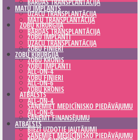
BĀRDAS TRANSPLANTĀCIJA
MATU IMPLANTS
UZACU TRANSPLANTĀCIJA
MATU TRANSPLANTĀCIJA
ZOBU ĶIRURĢIJA
BĀRDAS TRANSPLANTĀCIJA
ZOBU IMPLANTI
UZACU TRANSPLANTĀCIJA
ZOBU FINIERI
ZOBU ĶIRURĢIJA
ZOBU KRONIS
ZOBU IMPLANTI
ALL-ON-4
ZOBU FINIERI
ALL-ON-6
ZOBU KRONIS
ATBALSTS
ALL-ON-4
SAŅEMIET MEDICĪNISKO PIEDĀVĀJUMU
ALL-ON-6
SAŅEMT FINANSĒJUMU
ATBALSTS
BIEŽI UZDOTIE JAUTĀJUMI
SAŅEMIET MEDICĪNISKO PIEDĀVĀJUMU