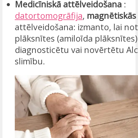
Medicīniskā attēlveidošana
:
datortomogrāfija
,
magnētiskās
attēlveidošana: izmanto, lai not
plāksnītes (amiloīda plāksnītes
diagnosticētu vai novērtētu Al
slimību.