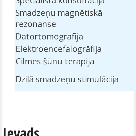
Speciālista konsultācija
Smadzeņu magnētiskā
rezonanse
Datortomogrāfija
Elektroencefalogrāfija
Cilmes šūnu terapija
Dziļā smadzeņu stimulācija
ES ESMU IEINTERESĒTS
Ievads