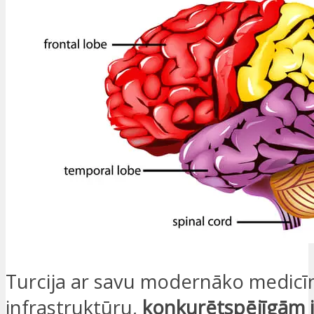
Turcija ar savu modernāko medicī
infrastruktūru,
konkurētspējīgām