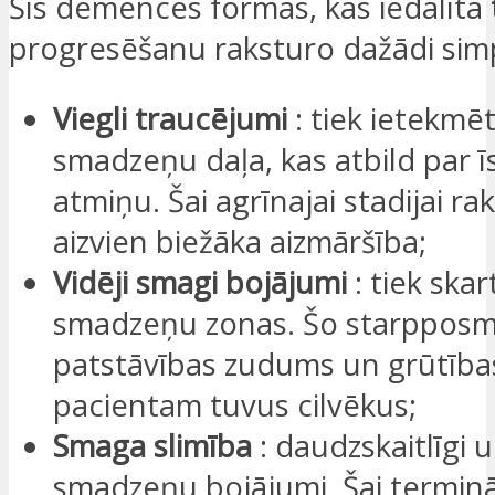
Šīs demences formas, kas iedalīta
progresēšanu raksturo dažādi sim
Viegli traucējumi
: tiek ietekmēt
smadzeņu daļa, kas atbild par 
atmiņu. Šai agrīnajai stadijai ra
aizvien biežāka aizmāršība;
Vidēji smagi bojājumi
: tiek ska
smadzeņu zonas. Šo starpposm
patstāvības zudums un grūtības
pacientam tuvus cilvēkus;
Smaga slimība
: daudzskaitlīgi u
smadzeņu bojājumi. Šai termināl