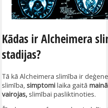
Kādas ir Alcheimera sl
stadijas?
Tā kā Alcheimera slimība ir deģene
slimība,
simptomi
laika gaitā
mainā
vairojas,
slimībai pasliktinoties.