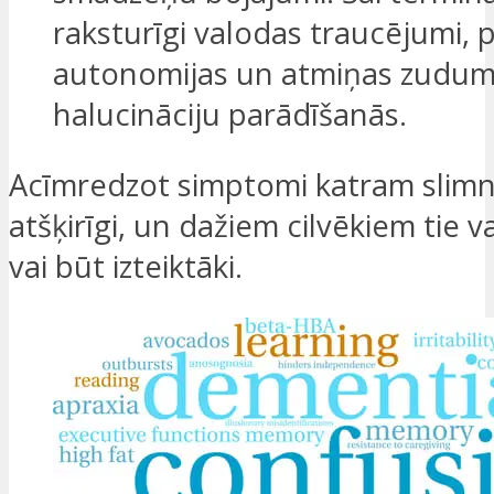
raksturīgi valodas traucējumi, p
autonomijas un atmiņas zudum
halucināciju parādīšanās.
Acīmredzot simptomi katram slimn
atšķirīgi, un dažiem cilvēkiem tie v
vai būt izteiktāki.