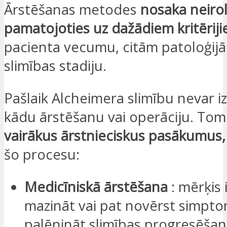
Ārstēšanas metodes
nosaka neiro
pamatojoties uz dažādiem kritērij
pacienta vecumu, citām patoloģij
slimības stadiju.
Pašlaik Alcheimera slimību nevar iz
kādu ārstēšanu vai operāciju. Tom
vairākus ārstnieciskus pasākumus,
šo procesu:
Medicīniskā ārstēšana
: mērķis 
mazināt vai pat novērst simpto
palēnināt slimības progresēšan