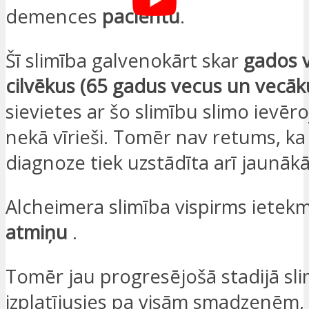
demences
pacientu
.
Šī slimība galvenokārt skar
gados 
cilvēkus (65 gadus vecus un vecāk
sievietes ar šo slimību slimo ievēr
nekā vīrieši. Tomēr nav retums, k
diagnoze tiek uzstādīta arī jaunāk
Alcheimera slimība vispirms iete
atmiņu
.
Tomēr jau progresējošā stadijā sli
izplatījusies pa visām smadzenēm,