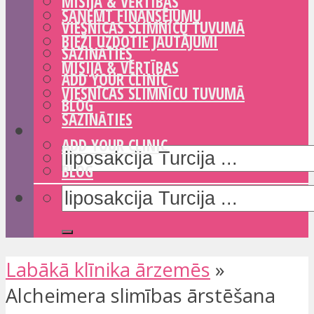
MISIJA & VĒRTĪBAS
SAŅEMT FINANSĒJUMU
VIESNĪCAS SLIMNĪCU TUVUMĀ
BIEŽI UZDOTIE JAUTĀJUMI
SAZINĀTIES
MISIJA & VĒRTĪBAS
ADD YOUR CLINIC
VIESNĪCAS SLIMNĪCU TUVUMĀ
BLOG
SAZINĀTIES
ADD YOUR CLINIC
BLOG
Labākā klīnika ārzemēs
»
Alcheimera slimības ārstēšana