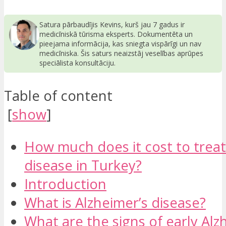
Satura pārbaudījis Kevins, kurš jau 7 gadus ir
medicīniskā tūrisma eksperts. Dokumentēta un
pieejama informācija, kas sniegta vispārīgi un nav
medicīniska. Šis saturs neaizstāj veselības aprūpes
speciālista konsultāciju.
Table of content
[
show
]
How much does it cost to treat
disease in Turkey?
Introduction
What is Alzheimer’s disease?
What are the signs of early Alz