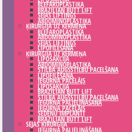
BLEFAROPLASTIKA
BRAZILIAN BUTT LIFT
SEJAS LIFTINGS
ABDOMINOPLASTIKA
ĶIRURĢIJA UZ ĶERMEŅA
BLEFAROPLASTIKA
ABDOMINOPLASTIKA
SEJAS LIFTINGS
LIPOFILĒŠANA
ĶIRURĢIJA UZ ĶERMEŅA
LIPOSAKCIJA
ABDOMINOPLASTIKA
STILBA AUGŠSTILBU PACELŠANA
LIPOFILĒŠANA
IEGURŅA PACĒLĀJS
LIPOSAKCIJA
BRAZILIAN BUTT LIFT
STILBA AUGŠSTILBU PACELŠANA
IEGURŅA PALIELINĀŠANA
IEGURŅA PACĒLĀJS
SĒDEŅU IMPLANTI
BRAZILIAN BUTT LIFT
SEJAS ĶIRURĢIJA
IEGURŅA PALIELINĀŠANA