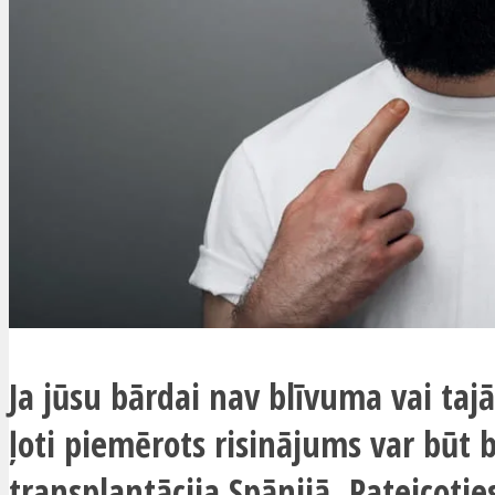
Ja jūsu bārdai nav blīvuma vai tajā
ļoti piemērots risinājums var būt 
transplantācija Spānijā. Pateicotie