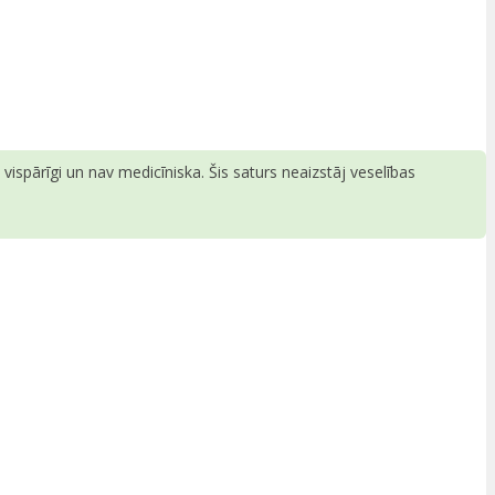
ispārīgi un nav medicīniska. Šis saturs neaizstāj veselības