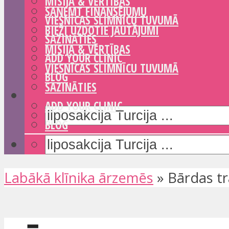
MISIJA & VĒRTĪBAS
SAŅEMT FINANSĒJUMU
VIESNĪCAS SLIMNĪCU TUVUMĀ
BIEŽI UZDOTIE JAUTĀJUMI
SAZINĀTIES
MISIJA & VĒRTĪBAS
ADD YOUR CLINIC
VIESNĪCAS SLIMNĪCU TUVUMĀ
BLOG
SAZINĀTIES
ADD YOUR CLINIC
BLOG
Labākā klīnika ārzemēs
»
Bārdas tr