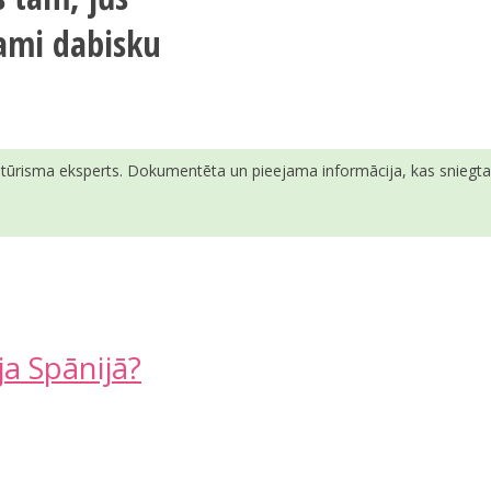
jami dabisku
ā tūrisma eksperts. Dokumentēta un pieejama informācija, kas sniegta v
a Spānijā?