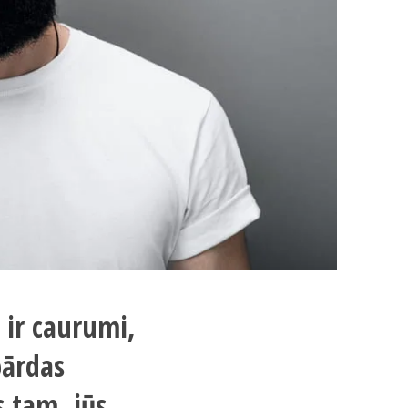
 ir caurumi,
bārdas
s tam, jūs