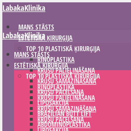
LabakaKlinika
MANS STĀSTS
LabakaKlinika
ESTĒTISKĀ ĶIRURĢIJA
TOP 10 PLASTISKĀ ĶIRURĢIJA
MANS STĀSTS
RINOPLASTIKA
ESTĒTISKĀ ĶIRURĢIJA
KRŪŠU PALIELINĀŠANA
TOP 10 PLASTISKĀ ĶIRURĢIJA
KRŪŠU SAMAZINĀŠANA
RINOPLASTIKA
KRŪŠU PACELŠANA
KRŪŠU PALIELINĀŠANA
LIPOSAKCIJA
KRŪŠU SAMAZINĀŠANA
BRAZILIAN BUTT LIFT
KRŪŠU PACELŠANA
ABDOMINOPLASTIKA
LIPOSAKCIJA