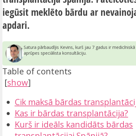
iegūsit meklēto bārdu ar nevaino
apdari.
Satura pārbaudījis Kevins, kurš jau 7 gadus ir medicīnisk
aprūpes speciālista konsultāciju.
Table of contents
[
show
]
Cik maksā bārdas transplantācij
Kas ir bārdas transplantācija?
Kurš ir ideāls kandidāts bārdas
transplantācijai Spānijā?