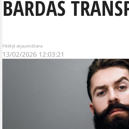
BĀRDAS TRANSP
Pēdējā atjaunināšana
13/02/2026 12:03:21