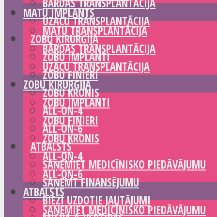
BĀRDAS TRANSPLANTĀCIJA
MATU IMPLANTS
UZACU TRANSPLANTĀCIJA
MATU TRANSPLANTĀCIJA
ZOBU ĶIRURĢIJA
BĀRDAS TRANSPLANTĀCIJA
ZOBU IMPLANTI
UZACU TRANSPLANTĀCIJA
ZOBU FINIERI
ZOBU ĶIRURĢIJA
ZOBU KRONIS
ZOBU IMPLANTI
ALL-ON-4
ZOBU FINIERI
ALL-ON-6
ZOBU KRONIS
ATBALSTS
ALL-ON-4
SAŅEMIET MEDICĪNISKO PIEDĀVĀJUMU
ALL-ON-6
SAŅEMT FINANSĒJUMU
ATBALSTS
BIEŽI UZDOTIE JAUTĀJUMI
SAŅEMIET MEDICĪNISKO PIEDĀVĀJUMU