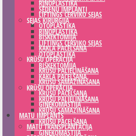
RINOPLASTIKA
SĒDEŅU IMPLANTI
LIFTINGS CERVIKO SEJAS
SEJAS ĶIRURĢIJA
OTOPLASTIKA
RINOPLASTIKA
BIŠKEKTOMIJA
LIFTINGS CERVIKO SEJAS
KAKLA PACELŠANA
OTOPLASTIKA
KRŪŠU OPERĀCIJA
BIŠKEKTOMIJA
KRŪŠU PALIELINĀŠANA
KAKLA PACELŠANA
KRŪŠU SAMAZINĀŠANA
KRŪŠU OPERĀCIJA
KRŪŠU PACELŠANA
KRŪŠU PALIELINĀŠANA
GINEKOMASTIJA
KRŪŠU SAMAZINĀŠANA
MATU IMPLANTS
KRŪŠU PACELŠANA
MATU TRANSPLANTĀCIJA
GINEKOMASTIJA