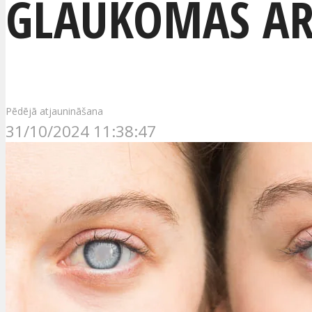
GLAUKOMAS ĀR
Pēdējā atjaunināšana
31/10/2024 11:38:47