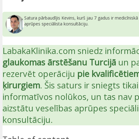
Satura pārbaudījis Kevins, kurš jau 7 gadus ir medicīnisk
aprūpes speciālista konsultāciju.
LabakaKlinika.com sniedz informāc
glaukomas ārstēšanu Turcijā
un pa
rezervēt operāciju
pie kvalificētie
ķirurgiem
. Šis saturs ir sniegts tikai
informatīvos nolūkos, un tas nav p
aizstātu veselības aprūpes speciāl
konsultāciju.