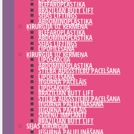
BLEFAROPLASTIKA
BRAZILIAN BUTT LIFT
SEJAS LIFTINGS
ABDOMINOPLASTIKA
ĶIRURĢIJA UZ ĶERMEŅA
BLEFAROPLASTIKA
ABDOMINOPLASTIKA
SEJAS LIFTINGS
LIPOFILĒŠANA
ĶIRURĢIJA UZ ĶERMEŅA
LIPOSAKCIJA
ABDOMINOPLASTIKA
STILBA AUGŠSTILBU PACELŠANA
LIPOFILĒŠANA
IEGURŅA PACĒLĀJS
LIPOSAKCIJA
BRAZILIAN BUTT LIFT
STILBA AUGŠSTILBU PACELŠANA
IEGURŅA PALIELINĀŠANA
IEGURŅA PACĒLĀJS
SĒDEŅU IMPLANTI
BRAZILIAN BUTT LIFT
SEJAS ĶIRURĢIJA
IEGURŅA PALIELINĀŠANA