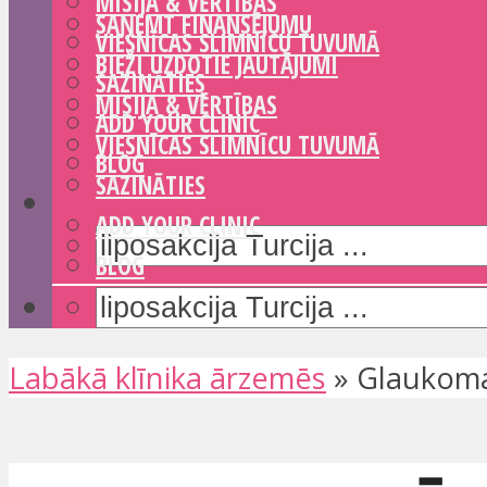
MISIJA & VĒRTĪBAS
SAŅEMT FINANSĒJUMU
VIESNĪCAS SLIMNĪCU TUVUMĀ
BIEŽI UZDOTIE JAUTĀJUMI
SAZINĀTIES
MISIJA & VĒRTĪBAS
ADD YOUR CLINIC
VIESNĪCAS SLIMNĪCU TUVUMĀ
BLOG
SAZINĀTIES
ADD YOUR CLINIC
BLOG
Labākā klīnika ārzemēs
»
Glaukoma