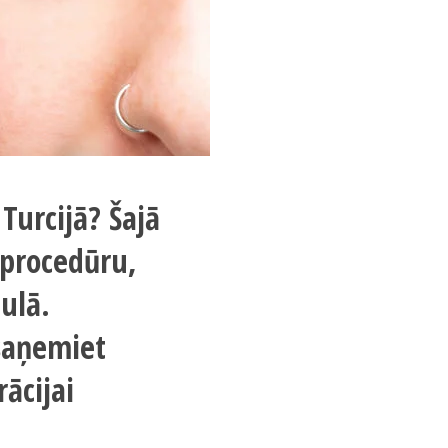
Turcijā? Šajā
r procedūru,
ulā.
saņemiet
ācijai