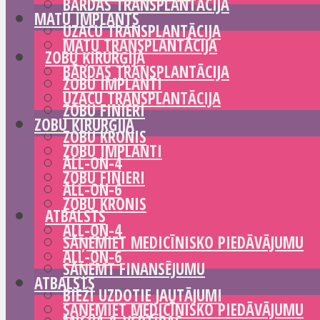
BĀRDAS TRANSPLANTĀCIJA
MATU IMPLANTS
UZACU TRANSPLANTĀCIJA
MATU TRANSPLANTĀCIJA
ZOBU ĶIRURĢIJA
BĀRDAS TRANSPLANTĀCIJA
ZOBU IMPLANTI
UZACU TRANSPLANTĀCIJA
ZOBU FINIERI
ZOBU ĶIRURĢIJA
ZOBU KRONIS
ZOBU IMPLANTI
ALL-ON-4
ZOBU FINIERI
ALL-ON-6
ZOBU KRONIS
ATBALSTS
ALL-ON-4
SAŅEMIET MEDICĪNISKO PIEDĀVĀJUMU
ALL-ON-6
SAŅEMT FINANSĒJUMU
ATBALSTS
BIEŽI UZDOTIE JAUTĀJUMI
SAŅEMIET MEDICĪNISKO PIEDĀVĀJUMU