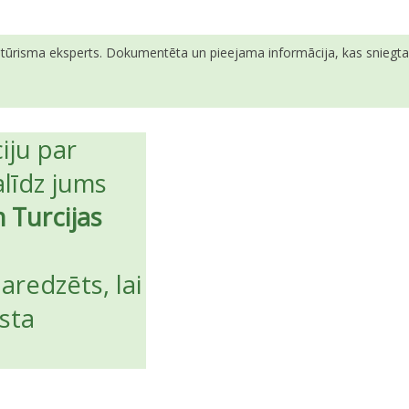
ā tūrisma eksperts. Dokumentēta un pieejama informācija, kas sniegta v
iju par
līdz jums
m Turcijas
aredzēts, lai
ista