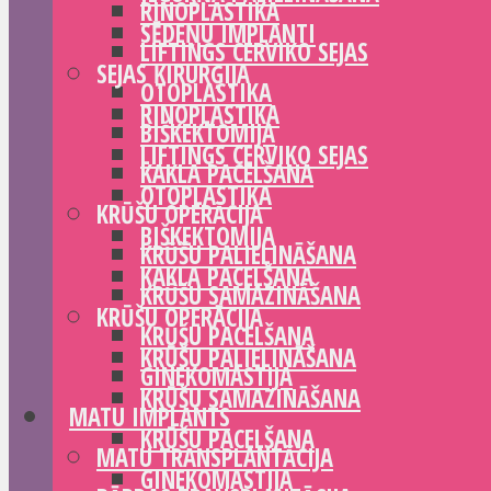
RINOPLASTIKA
SĒDEŅU IMPLANTI
LIFTINGS CERVIKO SEJAS
SEJAS ĶIRURĢIJA
OTOPLASTIKA
RINOPLASTIKA
BIŠKEKTOMIJA
LIFTINGS CERVIKO SEJAS
KAKLA PACELŠANA
OTOPLASTIKA
KRŪŠU OPERĀCIJA
BIŠKEKTOMIJA
KRŪŠU PALIELINĀŠANA
KAKLA PACELŠANA
KRŪŠU SAMAZINĀŠANA
KRŪŠU OPERĀCIJA
KRŪŠU PACELŠANA
KRŪŠU PALIELINĀŠANA
GINEKOMASTIJA
KRŪŠU SAMAZINĀŠANA
MATU IMPLANTS
KRŪŠU PACELŠANA
MATU TRANSPLANTĀCIJA
GINEKOMASTIJA