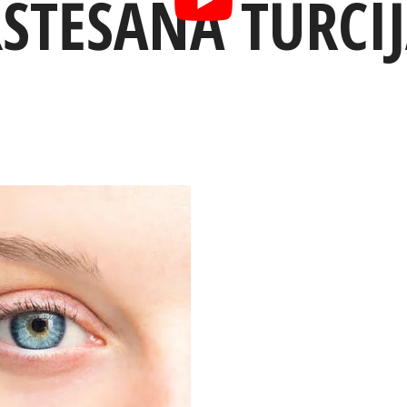
STĒŠANA TURCI