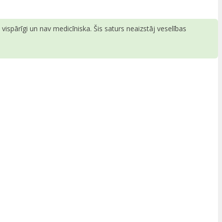
ispārīgi un nav medicīniska. Šis saturs neaizstāj veselības