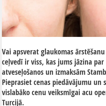
Vai apsverat glaukomas ārstēšanu 
ceļvedī ir viss, kas jums jāzina pa
atveseļošanos un izmaksām Stamb
Pieprasiet cenas piedāvājumu un 
vislabāko cenu veiksmīgai acu oper
Turcijā.