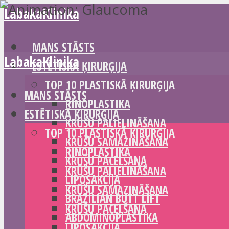
LabakaKlinika
MANS STĀSTS
LabakaKlinika
ESTĒTISKĀ ĶIRURĢIJA
TOP 10 PLASTISKĀ ĶIRURĢIJA
MANS STĀSTS
RINOPLASTIKA
ESTĒTISKĀ ĶIRURĢIJA
KRŪŠU PALIELINĀŠANA
TOP 10 PLASTISKĀ ĶIRURĢIJA
KRŪŠU SAMAZINĀŠANA
RINOPLASTIKA
KRŪŠU PACELŠANA
KRŪŠU PALIELINĀŠANA
LIPOSAKCIJA
KRŪŠU SAMAZINĀŠANA
BRAZILIAN BUTT LIFT
KRŪŠU PACELŠANA
ABDOMINOPLASTIKA
LIPOSAKCIJA