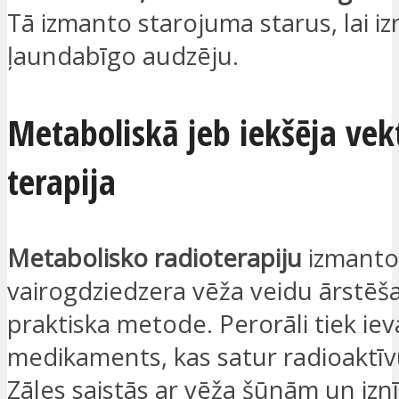
Tā izmanto starojuma starus, lai iz
ļaundabīgo audzēju.
Metaboliskā jeb iekšēja vek
terapija
Metabolisko radioterapiju
izmanto
vairogdziedzera vēža veidu ārstēšan
praktiska metode. Perorāli tiek iev
medikaments, kas satur radioaktīvu
Zāles saistās ar vēža šūnām un iznī