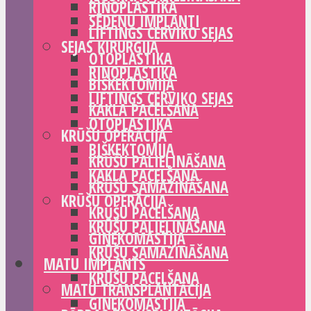
RINOPLASTIKA
SĒDEŅU IMPLANTI
LIFTINGS CERVIKO SEJAS
SEJAS ĶIRURĢIJA
OTOPLASTIKA
RINOPLASTIKA
BIŠKEKTOMIJA
LIFTINGS CERVIKO SEJAS
KAKLA PACELŠANA
OTOPLASTIKA
KRŪŠU OPERĀCIJA
BIŠKEKTOMIJA
KRŪŠU PALIELINĀŠANA
KAKLA PACELŠANA
KRŪŠU SAMAZINĀŠANA
KRŪŠU OPERĀCIJA
KRŪŠU PACELŠANA
KRŪŠU PALIELINĀŠANA
GINEKOMASTIJA
KRŪŠU SAMAZINĀŠANA
MATU IMPLANTS
KRŪŠU PACELŠANA
MATU TRANSPLANTĀCIJA
GINEKOMASTIJA