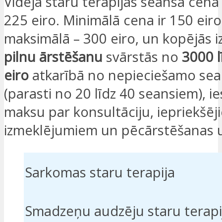
Vidējā staru terapijas seansa cena 
225 eiro. Minimālā cena ir 150 eiro
maksimālā – 300 eiro, un kopējās 
pilnu ārstēšanu
svārstās no
3000 l
eiro
atkarībā no nepieciešamo sea
(parasti no 20 līdz 40 seansiem), ie
maksu par konsultāciju, iepriekšēj
izmeklējumiem un pēcārstēšanas 
Sarkomas staru terapija
Smadzeņu audzēju staru terapi