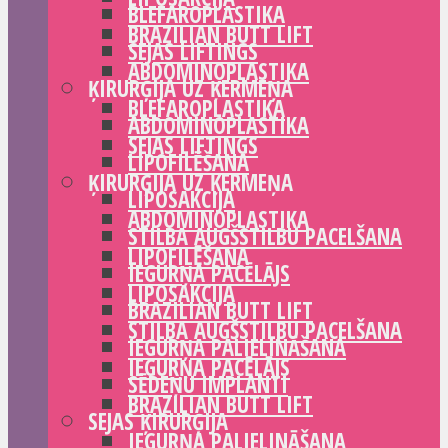
BLEFAROPLASTIKA
BRAZILIAN BUTT LIFT
SEJAS LIFTINGS
ABDOMINOPLASTIKA
ĶIRURĢIJA UZ ĶERMEŅA
BLEFAROPLASTIKA
ABDOMINOPLASTIKA
SEJAS LIFTINGS
LIPOFILĒŠANA
ĶIRURĢIJA UZ ĶERMEŅA
LIPOSAKCIJA
ABDOMINOPLASTIKA
STILBA AUGŠSTILBU PACELŠANA
LIPOFILĒŠANA
IEGURŅA PACĒLĀJS
LIPOSAKCIJA
BRAZILIAN BUTT LIFT
STILBA AUGŠSTILBU PACELŠANA
IEGURŅA PALIELINĀŠANA
IEGURŅA PACĒLĀJS
SĒDEŅU IMPLANTI
BRAZILIAN BUTT LIFT
SEJAS ĶIRURĢIJA
IEGURŅA PALIELINĀŠANA