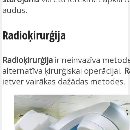
audus.
Radioķirurģija
Radioķirurģija
ir neinvazīva metode
alternatīva ķirurģiskai operācijai.
R
ietver vairākas dažādas metodes.