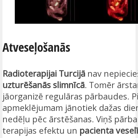
Atveseļošanās
Radioterapijai Turcijā
nav nepieci
uzturēšanās slimnīcā
. Tomēr ārsta
jāorganizē regulāras pārbaudes. 
apmeklējumam jānotiek dažas dien
nedēļu pēc ārstēšanas. Viņš pārba
terapijas efektu un
pacienta vesel