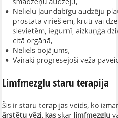
smadzeņu audzēju,
Nelielu ļaundabīgu audzēju pla
prostatā vīriešiem, krūtī vai d
sievietēm, iegurnī, aizkuņģa dzi
citā orgānā,
Neliels bojājums,
Vairāki progresējoši vēža paveid
Limfmezglu staru terapija
Šis ir staru terapijas veids, ko izman
ārstētu vēzi, kas
skar
limfmezglu
v