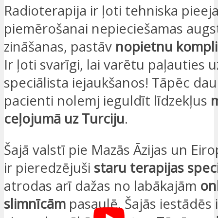
Radioterapija ir ļoti tehniska pieej
piemērošanai nepieciešamas augs
zināšanas, pastāv
nopietnu kompli
Ir ļoti svarīgi, lai varētu paļauties
speciālista iejaukšanos! Tāpēc dau
pacienti nolemj ieguldīt līdzekļus
m
ceļojumā uz Turciju
.
Šajā valstī pie Mazās Āzijas un Ei
ir pieredzējuši
staru terapijas speci
atrodas arī dažas no labākajām
on
slimnīcām
pasaulē. Šajās iestādēs