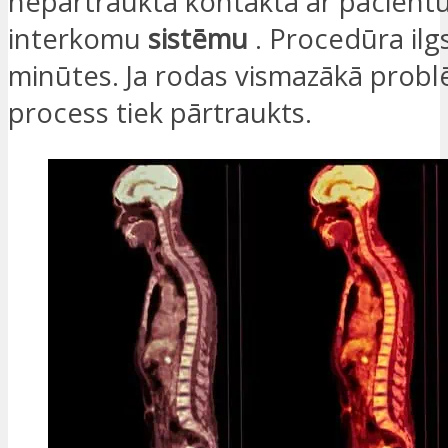
nepārtrauktā kontaktā ar pacientu
interkomu
sistēmu
. Procedūra ilgs
minūtes. Ja rodas vismazākā probl
process tiek pārtraukts.