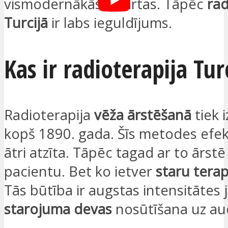
vismodernākās iekārtas. Tāpēc
rad
Turcijā
ir labs ieguldījums.
Kas ir radioterapija Tur
Radioterapija
vēža ārstēšanā
tiek 
kopš 1890. gada. Šīs metodes efekt
ātri atzīta. Tāpēc tagad ar to ārst
pacientu. Bet ko ietver
staru terap
Tās būtība ir augstas intensitātes 
starojuma devas
nosūtīšana uz aud