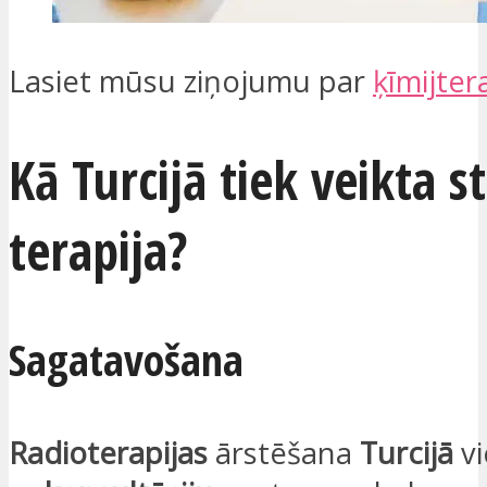
Lasiet mūsu ziņojumu par
ķīmijter
Kā Turcijā tiek veikta s
terapija?
Sagatavošana
Radioterapijas
ārstēšana
Turcijā
vi