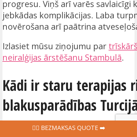
progresu. Viņš arī varēs savlaicīgi
jebkādas komplikācijas. Laba tur
novērošana arī paātrina atveseļoš
Izlasiet mūsu ziņojumu par
trīskār
neiralģijas ārstēšanu Stambulā
.
Kādi ir staru terapijas r
blakusparādības Turcij
‍👩‍⚕ BEZMAKSAS QUOTE ➡️
Radioterapija Turcijā
tiek raksturo