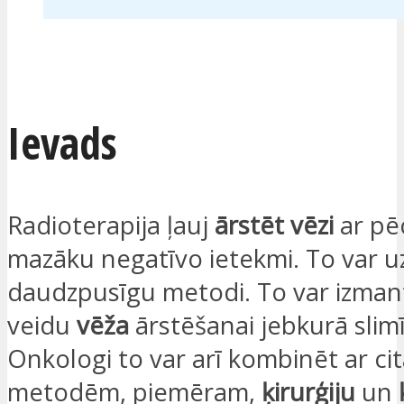
ES ESMU IEINTERESĒTS
Ievads
Radioterapija ļauj
ārstēt vēzi
ar pē
mazāku negatīvo ietekmi. To var uz
daudzpusīgu metodi. To var izman
veidu
vēža
ārstēšanai jebkurā slimī
Onkologi to var arī kombinēt ar ci
metodēm, piemēram,
ķirurģiju
un