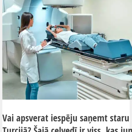
Vai apsverat iespēju saņemt staru 
Turcijā? Šajā ceļvedī ir viss, kas j