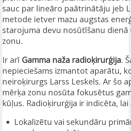
sauc par lineāro paātrinātāju jeb L
metode ietver mazu augstas enerģ
starojuma devu nosūtīšanu dienā
zonu.
Ir arī
Gamma naža radioķirurģija
. 
nepieciešams izmantot aparātu, ko 
neiroķirurgs Larss Leskels. Ar šo a
mērķa zonu nosūta fokusētus ga
kūļus. Radioķirurģija ir indicēta, lai
Lokalizētu vai sekundāru primā