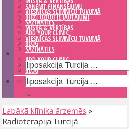
MISIJA & VĒRTĪBAS
SAŅEMT FINANSĒJUMU
VIESNĪCAS SLIMNĪCU TUVUMĀ
BIEŽI UZDOTIE JAUTĀJUMI
SAZINĀTIES
MISIJA & VĒRTĪBAS
ADD YOUR CLINIC
VIESNĪCAS SLIMNĪCU TUVUMĀ
BLOG
SAZINĀTIES
ADD YOUR CLINIC
BLOG
Labākā klīnika ārzemēs
»
Radioterapija Turcijā