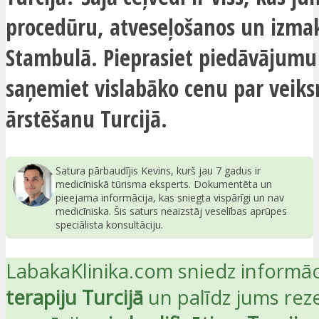
procedūru, atveseļošanos un izm
Stambulā. Pieprasiet piedāvājumu
saņemiet vislabāko cenu par veik
ārstēšanu Turcijā.
Satura pārbaudījis Kevins, kurš jau 7 gadus ir
medicīniskā tūrisma eksperts. Dokumentēta un
pieejama informācija, kas sniegta vispārīgi un nav
medicīniska. Šis saturs neaizstāj veselības aprūpes
speciālista konsultāciju.
LabakaKlinika.com sniedz informāc
terapiju Turcijā
un palīdz jums rez