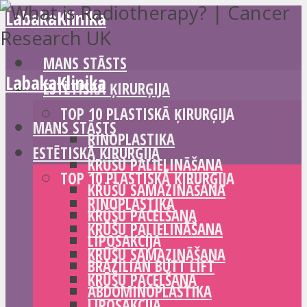
LabakaKlinika
MANS STĀSTS
LabakaKlinika
ESTĒTISKĀ ĶIRURĢIJA
TOP 10 PLASTISKĀ ĶIRURĢIJA
MANS STĀSTS
RINOPLASTIKA
ESTĒTISKĀ ĶIRURĢIJA
KRŪŠU PALIELINĀŠANA
TOP 10 PLASTISKĀ ĶIRURĢIJA
KRŪŠU SAMAZINĀŠANA
RINOPLASTIKA
KRŪŠU PACELŠANA
KRŪŠU PALIELINĀŠANA
LIPOSAKCIJA
KRŪŠU SAMAZINĀŠANA
BRAZILIAN BUTT LIFT
KRŪŠU PACELŠANA
ABDOMINOPLASTIKA
LIPOSAKCIJA