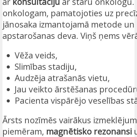
ar
konsultāciju
ar staru onkologu. 
onkologam, pamatojoties uz precīz
jānosaka izmantojamā metode un
apstarošanas deva. Viņš ņems vēr
Vēža veids,
Slimības stadiju,
Audzēja atrašanās vietu,
Jau veikto ārstēšanas procedūr
Pacienta vispārējo veselības stā
Ārsts nozīmēs vairākus izmeklējum
piemēram,
magnētisko rezonansi