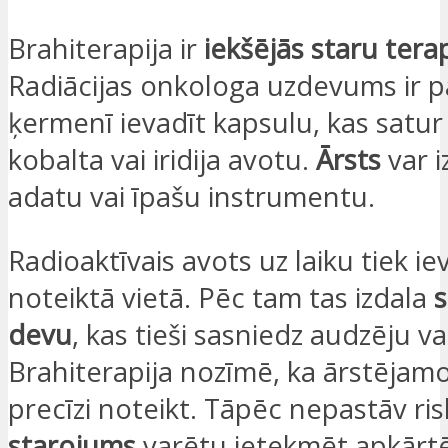
Brahiterapija ir
iekšējās staru terap
Radiācijas onkologa uzdevums ir p
ķermenī ievadīt kapsulu, kas satur 
kobalta vai iridija avotu.
Ārsts
var 
adatu vai īpašu instrumentu.
Radioaktīvais avots uz laiku tiek ie
noteiktā vietā. Pēc tam tas izdala
devu
, kas tieši sasniedz audzēju v
Brahiterapija nozīmē, ka ārstējamo
precīzi noteikt. Tāpēc nepastāv ris
starojums
varētu ietekmēt apkārt