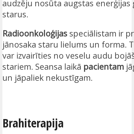
audzēju nosūta augstas enerģija
starus.
Radioonkoloģijas
speciālistam ir pr
jānosaka staru lielums un forma. T
var izvairīties no veselu audu bojā
stariem. Seansa laikā
pacientam
jā
un jāpaliek nekustīgam.
VĒLOS, LAI AR MANI SAZINĀS
Brahiterapija