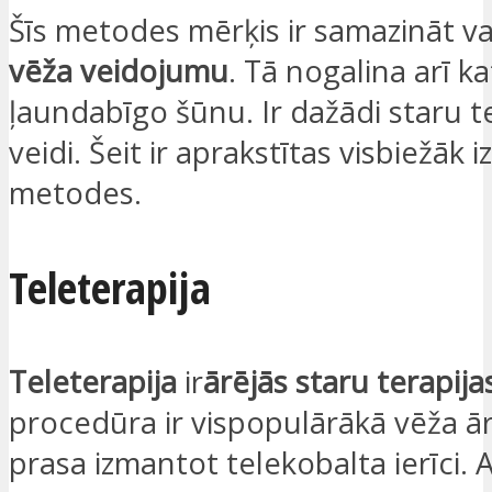
Šīs metodes mērķis ir samazināt vai
vēža veidojumu
. Tā nogalina arī k
ļaundabīgo šūnu. Ir dažādi staru t
veidi. Šeit ir aprakstītas visbiežāk
metodes.
Teleterapija
Teleterapija
ir
ārējās staru terapija
procedūra ir vispopulārākā vēža ā
prasa izmantot telekobalta ierīci. A