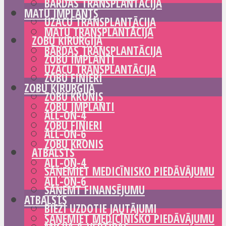
BĀRDAS TRANSPLANTĀCIJA
MATU IMPLANTS
UZACU TRANSPLANTĀCIJA
MATU TRANSPLANTĀCIJA
ZOBU ĶIRURĢIJA
BĀRDAS TRANSPLANTĀCIJA
ZOBU IMPLANTI
UZACU TRANSPLANTĀCIJA
ZOBU FINIERI
ZOBU ĶIRURĢIJA
ZOBU KRONIS
ZOBU IMPLANTI
ALL-ON-4
ZOBU FINIERI
ALL-ON-6
ZOBU KRONIS
ATBALSTS
ALL-ON-4
SAŅEMIET MEDICĪNISKO PIEDĀVĀJUMU
ALL-ON-6
SAŅEMT FINANSĒJUMU
ATBALSTS
BIEŽI UZDOTIE JAUTĀJUMI
SAŅEMIET MEDICĪNISKO PIEDĀVĀJUMU