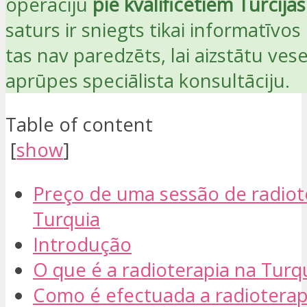
operāciju
pie kvalificētiem Turcija
saturs ir sniegts tikai informatīvo
tas nav paredzēts, lai aizstātu vese
aprūpes speciālista konsultāciju.
Table of content
[
show
]
Preço de uma sessão de radiot
Turquia
Introdução
O que é a radioterapia na Turq
Como é efectuada a radioterap