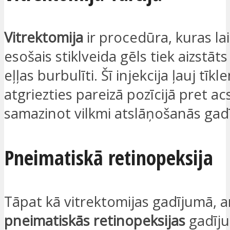
Vitrektomija
ir procedūra, kuras lai
esošais stiklveida gēls tiek aizstāts
eļļas burbulīti. Šī injekcija ļauj tīkl
atgriezties pareizā pozīcijā pret ac
samazinot vilkmi atslāņošanās gad
Pneimatiskā retinopeksija
Tāpat kā vitrektomijas gadījumā, a
pneimatiskās retinopeksijas
gadīju