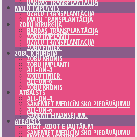
BĀRDAS TRANSPLANTĀCIJA
MATU IMPLANTS
UZACU TRANSPLANTĀCIJA
MATU TRANSPLANTĀCIJA
ZOBU ĶIRURĢIJA
BĀRDAS TRANSPLANTĀCIJA
ZOBU IMPLANTI
UZACU TRANSPLANTĀCIJA
ZOBU FINIERI
ZOBU ĶIRURĢIJA
ZOBU KRONIS
ZOBU IMPLANTI
ALL-ON-4
ZOBU FINIERI
ALL-ON-6
ZOBU KRONIS
ATBALSTS
ALL-ON-4
SAŅEMIET MEDICĪNISKO PIEDĀVĀJUMU
ALL-ON-6
SAŅEMT FINANSĒJUMU
ATBALSTS
BIEŽI UZDOTIE JAUTĀJUMI
SAŅEMIET MEDICĪNISKO PIEDĀVĀJUMU