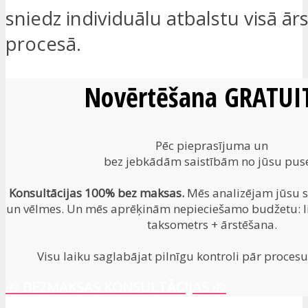
sniedz individuālu atbalstu visā ā
procesā.
Novērtēšana GRATUIT
Pēc pieprasījuma un
bez jebkādām saistībām no jūsu pus
Konsultācijas 100% bez maksas.
Mēs analizējam jūsu si
un vēlmes. Un mēs aprēķinām nepieciešamo budžetu: li
taksometrs + ārstēšana.
Visu laiku saglabājat pilnīgu kontroli pār procesu.
🎁
BEZMAKSAS KONSULTĀCIJAS
🎁