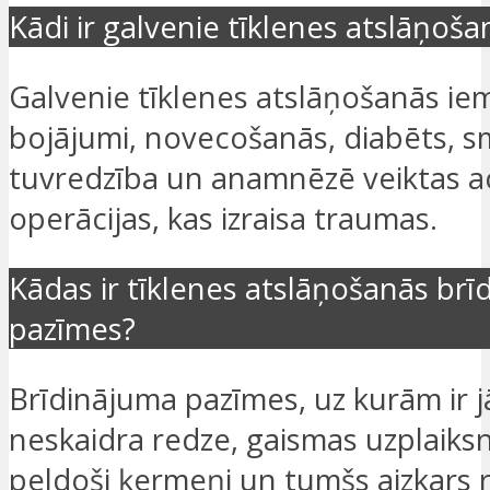
Kādi ir galvenie tīklenes atslāņoša
Galvenie tīklenes atslāņošanās iem
bojājumi, novecošanās, diabēts, 
tuvredzība un anamnēzē veiktas a
operācijas, kas izraisa traumas.
Kādas ir tīklenes atslāņošanās br
pazīmes?
Brīdinājuma pazīmes, uz kurām ir jā
neskaidra redze, gaismas uzplaiksn
peldoši ķermeņi un tumšs aizkars 