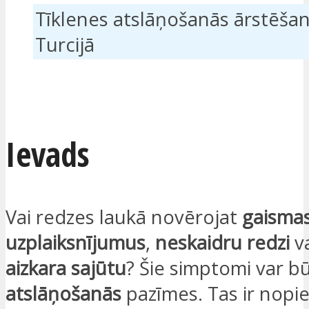
Tīklenes atslāņošanās ārstēša
Turcijā
ES ESMU IEINTERESĒTS
Ievads
Vai redzes laukā novērojat
gaisma
uzplaiksnījumus
,
neskaidru redzi
v
aizkara sajūtu
? Šie simptomi var b
atslāņošanās
pazīmes. Tas ir nopi