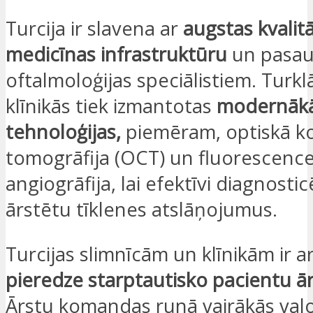
Turcija ir slavena ar
augstas kvalit
medicīnas infrastruktūru
un pasaul
oftalmoloģijas speciālistiem. Turkl
klīnikās tiek izmantotas
modernāk
tehnoloģijas,
piemēram, optiskā k
tomogrāfija (OCT) un fluorescenc
angiogrāfija, lai efektīvi diagnosti
ārstētu tīklenes atslāņojumus.
Turcijas slimnīcām un klīnikām ir a
pieredze starptautisko pacientu ā
Ārstu komandas runā vairākās val