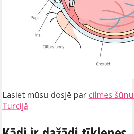
Lasiet mūsu dosjē par
cilmes šūnu
Turcijā
Kādi ir dažādi tīklenes