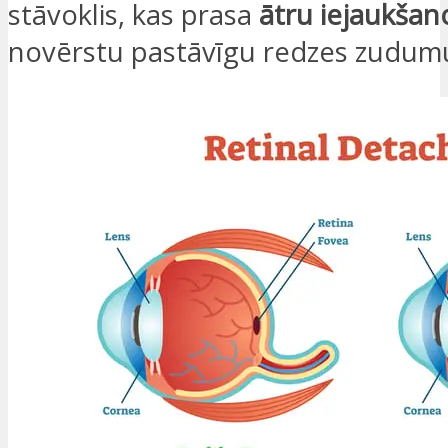
stāvoklis, kas prasa
ātru iejaukšan
novērstu pastāvīgu redzes zudum