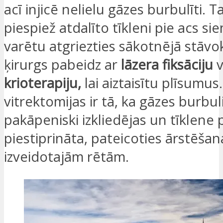
acī injicē nelielu gāzes burbulīti. Ta
piespiež atdalīto tīkleni pie acs sien
varētu atgriezties sākotnējā stāvok
ķirurgs pabeidz ar
lāzera fiksāciju
v
krioterapiju,
lai aiztaisītu plīsumus
vitrektomijas ir tā, ka gāzes burbul
pakāpeniski izkliedējas un tīklene 
piestiprināta, pateicoties ārstēšan
izveidotajām rētām.