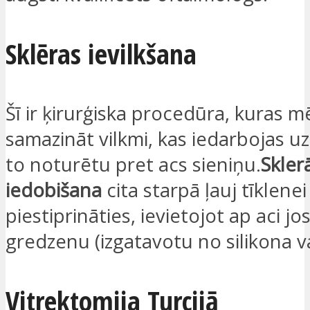
Sklēras ievilkšana
Šī ir ķirurģiska procedūra, kuras mē
samazināt vilkmi, kas iedarbojas uz t
to noturētu pret acs sieniņu.
Skler
iedobišana
cita starpā ļauj tīklenei
piestiprināties, ievietojot ap aci jos
gredzenu (izgatavotu no silikona va
Vitrektomija Turcijā