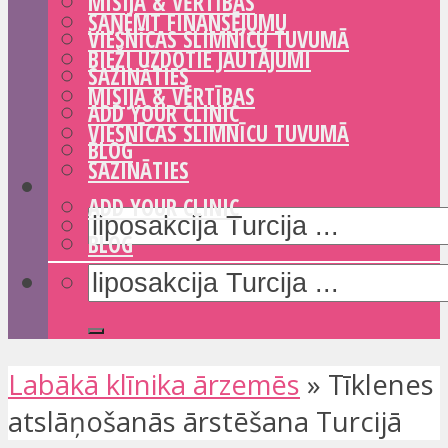
MISIJA & VĒRTĪBAS
SAŅEMT FINANSĒJUMU
VIESNĪCAS SLIMNĪCU TUVUMĀ
BIEŽI UZDOTIE JAUTĀJUMI
SAZINĀTIES
MISIJA & VĒRTĪBAS
ADD YOUR CLINIC
VIESNĪCAS SLIMNĪCU TUVUMĀ
BLOG
SAZINĀTIES
ADD YOUR CLINIC
BLOG
Labākā klīnika ārzemēs
»
Tīklenes
atslāņošanās ārstēšana Turcijā