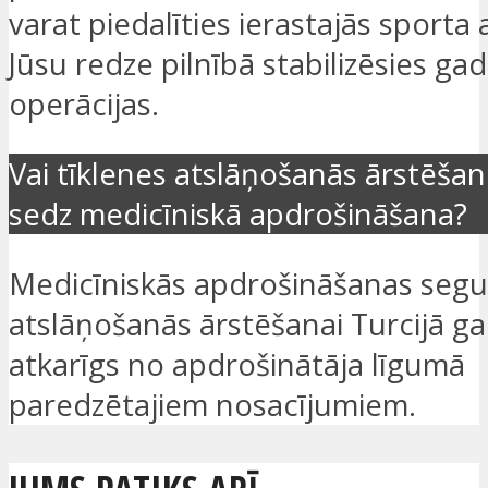
varat piedalīties ierastajās sporta a
Jūsu redze pilnībā stabilizēsies gad
operācijas.
Vai tīklenes atslāņošanās ārstēšan
sedz medicīniskā apdrošināšana?
Medicīniskās apdrošināšanas segu
atslāņošanās ārstēšanai Turcijā ga
atkarīgs no apdrošinātāja līgumā
paredzētajiem nosacījumiem.