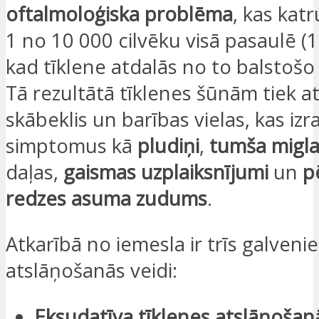
oftalmoloģiska problēma
, kas kat
1 no 10 000 cilvēku visā pasaulē (1
kad tīklene atdalās no to balstošo
Tā rezultātā tīklenes šūnām tiek 
skābeklis un barības vielas, kas izr
simptomus kā
pludiņi
,
tumša migl
daļas,
gaismas uzplaiksnījumi
un
p
redzes asuma zudums
.
Atkarībā no iemesla ir trīs galvenie
atslāņošanās veidi:
Eksudatīva tīklenes atslāņoša