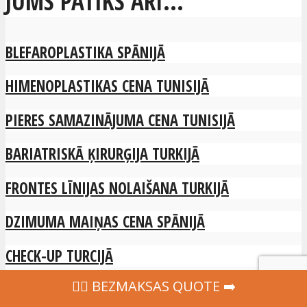
JUMS PATIKS ARĪ...
BLEFAROPLASTIKA SPĀNIJĀ
HIMENOPLASTIKAS CENA TUNISIJĀ
PIERES SAMAZINĀJUMA CENA TUNISIJĀ
BARIATRISKĀ ĶIRURĢIJA TURKIJĀ
FRONTES LĪNIJAS NOLAIŠANA TURKIJĀ
DZIMUMA MAIŅAS CENA SPĀNIJĀ
CHECK-UP TURCIJĀ
‍👩‍⚕ BEZMAKSAS QUOTE ➡️
KRŪŠU MUSKUĻU IMPLANTI TURCIJĀ