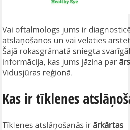
Vai oftalmologs jums ir diagnosticē
atslāņošanos un vai vēlaties ārstēt
Šajā rokasgrāmatā sniegta svarīgā
informācija, kas jums jāzina par
ār
Vidusjūras reģionā.
Kas ir tīklenes atslāņo
Tīklenes atslāņošanās ir
ārkārtas