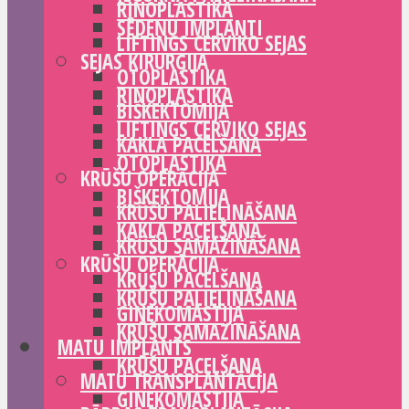
RINOPLASTIKA
SĒDEŅU IMPLANTI
LIFTINGS CERVIKO SEJAS
SEJAS ĶIRURĢIJA
OTOPLASTIKA
RINOPLASTIKA
BIŠKEKTOMIJA
LIFTINGS CERVIKO SEJAS
KAKLA PACELŠANA
OTOPLASTIKA
KRŪŠU OPERĀCIJA
BIŠKEKTOMIJA
KRŪŠU PALIELINĀŠANA
KAKLA PACELŠANA
KRŪŠU SAMAZINĀŠANA
KRŪŠU OPERĀCIJA
KRŪŠU PACELŠANA
KRŪŠU PALIELINĀŠANA
GINEKOMASTIJA
KRŪŠU SAMAZINĀŠANA
MATU IMPLANTS
KRŪŠU PACELŠANA
MATU TRANSPLANTĀCIJA
GINEKOMASTIJA