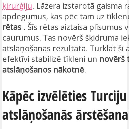
ķirurģiju
. Lāzera izstarotā gaisma r
apdegumus, kas pēc tam uz tīklen
rētas
. Šīs rētas aiztaisa plīsumus v
caurumus. Tas novērš šķidruma ie
atslāņošanās rezultātā. Turklāt šī
efektīvi stabilizē tīkleni un
novērš 
atslāņošanos nākotnē
.
Kāpēc izvēlēties Turciju
atslāņošanās ārstēšana