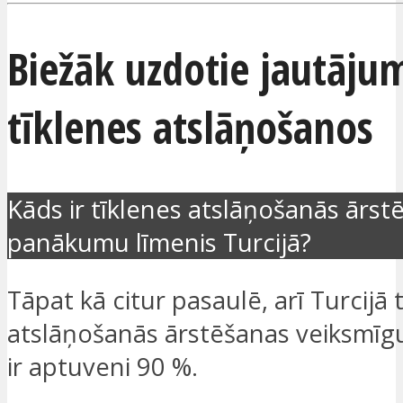
Biežāk uzdotie jautāju
tīklenes atslāņošanos
Kāds ir tīklenes atslāņošanās ārst
panākumu līmenis Turcijā?
Tāpat kā citur pasaulē, arī Turcijā 
atslāņošanās ārstēšanas veiksmīg
ir aptuveni 90 %.