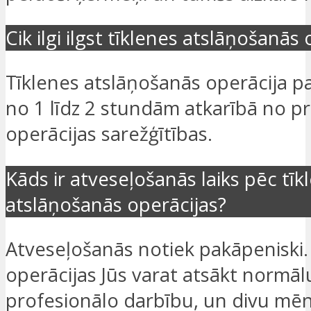
Cik ilgi ilgst tīklenes atslāņošanās
Tīklenes atslāņošanās operācija par
no 1 līdz 2 stundām atkarībā no p
operācijas sarežģītības.
Kāds ir atveseļošanās laiks pēc tīk
atslāņošanās operācijas?
Atveseļošanās notiek pakāpeniski
operācijas Jūs varat atsākt normāl
profesionālo darbību, un divu mēn