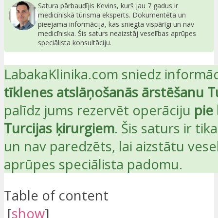
Satura pārbaudījis Kevins, kurš jau 7 gadus ir
medicīniskā tūrisma eksperts. Dokumentēta un
pieejama informācija, kas sniegta vispārīgi un nav
medicīniska. Šis saturs neaizstāj veselības aprūpes
speciālista konsultāciju.
LabakaKlinika.com sniedz informāc
tīklenes atslāņošanās ārstēšanu Tu
palīdz jums rezervēt operāciju
pie 
Turcijas ķirurgiem
. Šis saturs ir ti
un nav paredzēts, lai aizstātu vese
aprūpes speciālista padomu.
Table of content
[
show
]