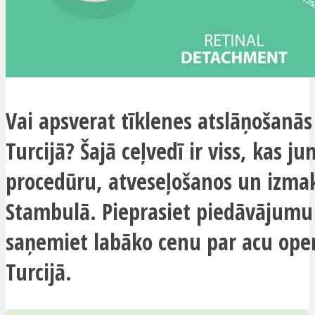
Vai apsverat tīklenes atslāņošanās
Turcijā? Šajā ceļvedī ir viss, kas j
procedūru, atveseļošanos un izm
Stambulā. Pieprasiet piedāvājumu
saņemiet labāko cenu par acu oper
Turcijā.