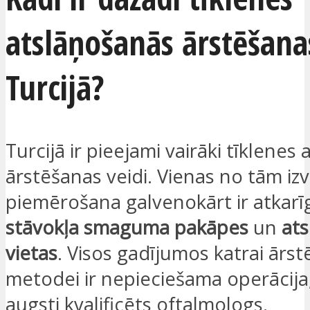
atslāņošanās ārstēšana
Turcijā?
Turcijā ir pieejami vairāki tīklenes
ārstēšanas veidi. Vienas no tām iz
piemērošana galvenokārt ir atkar
stāvokļa smaguma pakāpes
un
at
vietas
. Visos gadījumos katrai ārs
metodei ir nepieciešama operācija,
augsti kvalificēts oftalmologs.