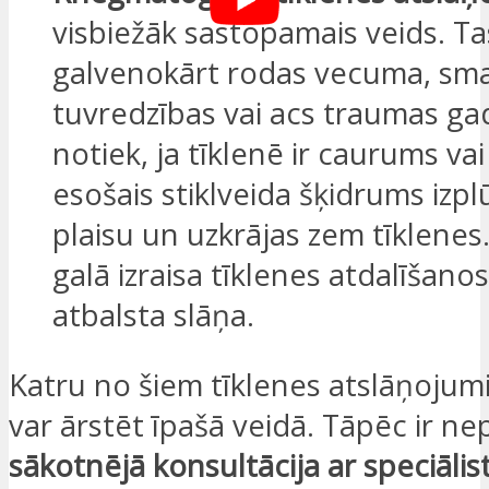
visbiežāk sastopamais veids. Ta
galvenokārt rodas vecuma, sm
tuvredzības vai acs traumas ga
notiek, ja tīklenē ir caurums vai
esošais stiklveida šķidrums izpl
plaisu un uzkrājas zem tīklenes
galā izraisa tīklenes atdalīšano
atbalsta slāņa.
Katru no šiem tīklenes atslāņojum
var ārstēt īpašā veidā. Tāpēc ir n
sākotnējā konsultācija ar speciālis