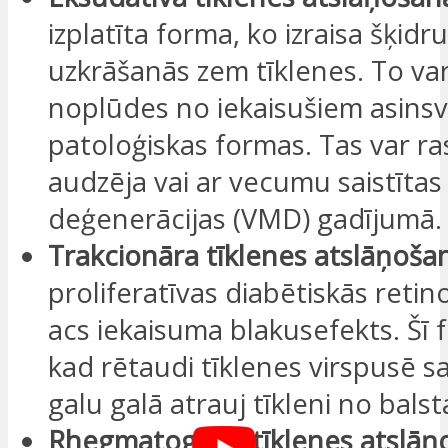
izplatīta forma, ko izraisa šķid
uzkrāšanās zem tīklenes. To var 
noplūdes no iekaisušiem asinsv
patoloģiskas formas. Tas var ras
audzēja vai ar vecumu saistīta
deģenerācijas (VMD) gadījumā.
Trakcionāra tīklenes atslāņoša
proliferatīvas diabētiskās retino
acs iekaisuma blakusefekts. Šī 
kad rētaudi tīklenes virspusē s
galu galā atrauj tīkleni no balst
Rhegmatogēna tīklenes atslāņ