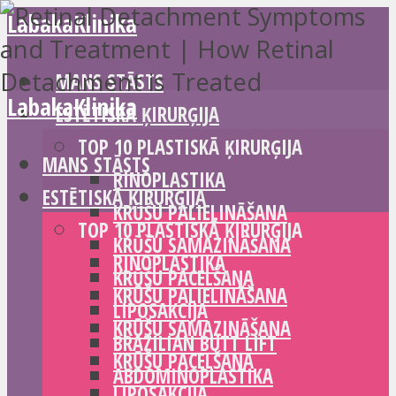
LabakaKlinika
MANS STĀSTS
LabakaKlinika
ESTĒTISKĀ ĶIRURĢIJA
TOP 10 PLASTISKĀ ĶIRURĢIJA
MANS STĀSTS
RINOPLASTIKA
ESTĒTISKĀ ĶIRURĢIJA
KRŪŠU PALIELINĀŠANA
TOP 10 PLASTISKĀ ĶIRURĢIJA
KRŪŠU SAMAZINĀŠANA
RINOPLASTIKA
KRŪŠU PACELŠANA
KRŪŠU PALIELINĀŠANA
LIPOSAKCIJA
KRŪŠU SAMAZINĀŠANA
BRAZILIAN BUTT LIFT
KRŪŠU PACELŠANA
ABDOMINOPLASTIKA
LIPOSAKCIJA