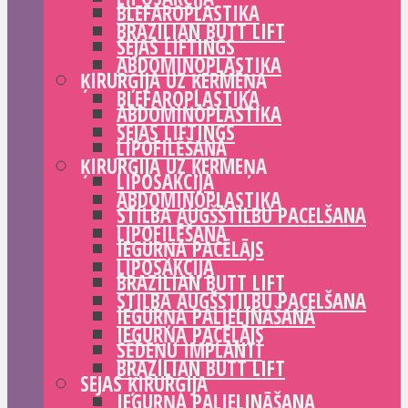
BLEFAROPLASTIKA
BRAZILIAN BUTT LIFT
SEJAS LIFTINGS
ABDOMINOPLASTIKA
ĶIRURĢIJA UZ ĶERMEŅA
BLEFAROPLASTIKA
ABDOMINOPLASTIKA
SEJAS LIFTINGS
LIPOFILĒŠANA
ĶIRURĢIJA UZ ĶERMEŅA
LIPOSAKCIJA
ABDOMINOPLASTIKA
STILBA AUGŠSTILBU PACELŠANA
LIPOFILĒŠANA
IEGURŅA PACĒLĀJS
LIPOSAKCIJA
BRAZILIAN BUTT LIFT
STILBA AUGŠSTILBU PACELŠANA
IEGURŅA PALIELINĀŠANA
IEGURŅA PACĒLĀJS
SĒDEŅU IMPLANTI
BRAZILIAN BUTT LIFT
SEJAS ĶIRURĢIJA
IEGURŅA PALIELINĀŠANA