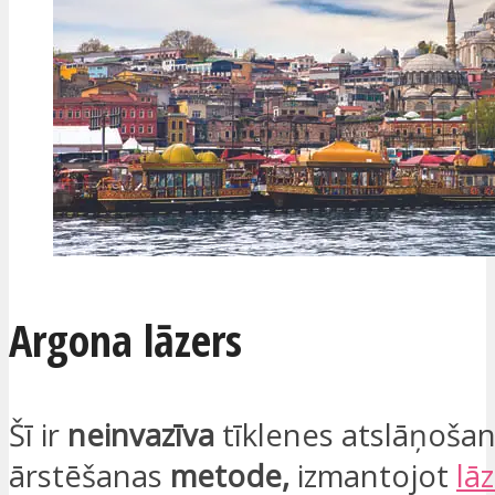
Argona lāzers
Šī ir
neinvazīva
tīklenes atslāņoša
ārstēšanas
metode,
izmantojot
lā