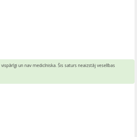
ispārīgi un nav medicīniska. Šis saturs neaizstāj veselības