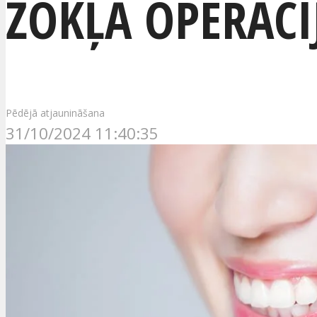
ŽOKĻA OPERĀCI
Pēdējā atjaunināšana
31/10/2024 11:40:35