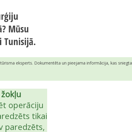
urģiju
sā? Mūsu
 Tunisijā.
ā tūrisma eksperts. Dokumentēta un pieejama informācija, kas sniegta v
r
žokļu
ēt operāciju
aredzēts tikai
v paredzēts,