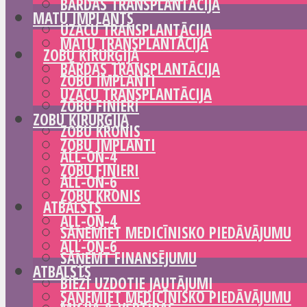
BĀRDAS TRANSPLANTĀCIJA
MATU IMPLANTS
UZACU TRANSPLANTĀCIJA
MATU TRANSPLANTĀCIJA
ZOBU ĶIRURĢIJA
BĀRDAS TRANSPLANTĀCIJA
ZOBU IMPLANTI
UZACU TRANSPLANTĀCIJA
ZOBU FINIERI
ZOBU ĶIRURĢIJA
ZOBU KRONIS
ZOBU IMPLANTI
ALL-ON-4
ZOBU FINIERI
ALL-ON-6
ZOBU KRONIS
ATBALSTS
ALL-ON-4
SAŅEMIET MEDICĪNISKO PIEDĀVĀJUMU
ALL-ON-6
SAŅEMT FINANSĒJUMU
ATBALSTS
BIEŽI UZDOTIE JAUTĀJUMI
SAŅEMIET MEDICĪNISKO PIEDĀVĀJUMU