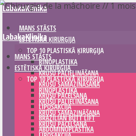
LabakaKlinika
MANS STĀSTS
LabakaKlinika
ESTĒTISKĀ ĶIRURĢIJA
TOP 10 PLASTISKĀ ĶIRURĢIJA
MANS STĀSTS
RINOPLASTIKA
ESTĒTISKĀ ĶIRURĢIJA
KRŪŠU PALIELINĀŠANA
TOP 10 PLASTISKĀ ĶIRURĢIJA
KRŪŠU SAMAZINĀŠANA
RINOPLASTIKA
KRŪŠU PACELŠANA
KRŪŠU PALIELINĀŠANA
LIPOSAKCIJA
KRŪŠU SAMAZINĀŠANA
BRAZILIAN BUTT LIFT
KRŪŠU PACELŠANA
ABDOMINOPLASTIKA
LIPOSAKCIJA