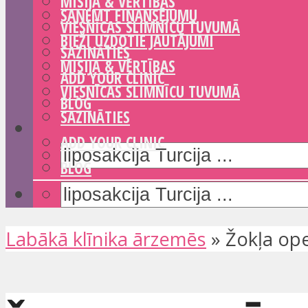
MISIJA & VĒRTĪBAS
SAŅEMT FINANSĒJUMU
VIESNĪCAS SLIMNĪCU TUVUMĀ
BIEŽI UZDOTIE JAUTĀJUMI
SAZINĀTIES
MISIJA & VĒRTĪBAS
ADD YOUR CLINIC
VIESNĪCAS SLIMNĪCU TUVUMĀ
BLOG
SAZINĀTIES
ADD YOUR CLINIC
BLOG
Labākā klīnika ārzemēs
»
Žokļa ope