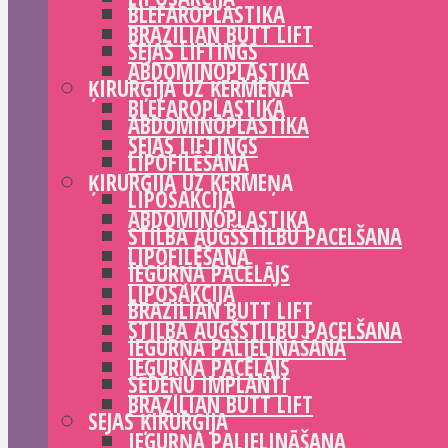
BLEFAROPLASTIKA
BRAZILIAN BUTT LIFT
SEJAS LIFTINGS
ABDOMINOPLASTIKA
ĶIRURĢIJA UZ ĶERMEŅA
BLEFAROPLASTIKA
ABDOMINOPLASTIKA
SEJAS LIFTINGS
LIPOFILĒŠANA
ĶIRURĢIJA UZ ĶERMEŅA
LIPOSAKCIJA
ABDOMINOPLASTIKA
STILBA AUGŠSTILBU PACELŠANA
LIPOFILĒŠANA
IEGURŅA PACĒLĀJS
LIPOSAKCIJA
BRAZILIAN BUTT LIFT
STILBA AUGŠSTILBU PACELŠANA
IEGURŅA PALIELINĀŠANA
IEGURŅA PACĒLĀJS
SĒDEŅU IMPLANTI
BRAZILIAN BUTT LIFT
SEJAS ĶIRURĢIJA
IEGURŅA PALIELINĀŠANA