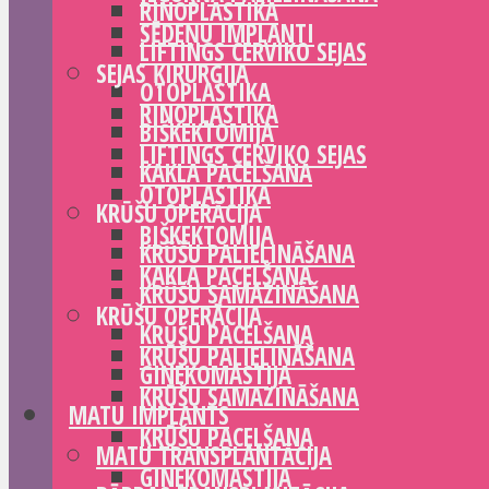
RINOPLASTIKA
SĒDEŅU IMPLANTI
LIFTINGS CERVIKO SEJAS
SEJAS ĶIRURĢIJA
OTOPLASTIKA
RINOPLASTIKA
BIŠKEKTOMIJA
LIFTINGS CERVIKO SEJAS
KAKLA PACELŠANA
OTOPLASTIKA
KRŪŠU OPERĀCIJA
BIŠKEKTOMIJA
KRŪŠU PALIELINĀŠANA
KAKLA PACELŠANA
KRŪŠU SAMAZINĀŠANA
KRŪŠU OPERĀCIJA
KRŪŠU PACELŠANA
KRŪŠU PALIELINĀŠANA
GINEKOMASTIJA
KRŪŠU SAMAZINĀŠANA
MATU IMPLANTS
KRŪŠU PACELŠANA
MATU TRANSPLANTĀCIJA
GINEKOMASTIJA