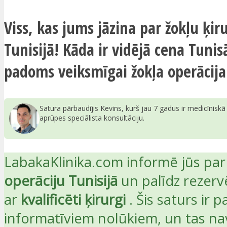
Viss, kas jums jāzina par žokļu ķir
Tunisijā! Kāda ir vidējā cena Tuni
padoms veiksmīgai žokļa operācijai
Satura pārbaudījis Kevins, kurš jau 7 gadus ir medicīnisk
aprūpes speciālista konsultāciju.
LabakaKlinika.com informē jūs pa
operāciju Tunisijā
un palīdz rezerv
ar
kvalificēti ķirurgi
. Šis saturs ir p
informatīviem nolūkiem, un tas na