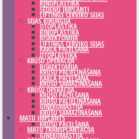
RINOPLASTIKA
SĒDEŅU IMPLANTI
LIFTINGS CERVIKO SEJAS
SEJAS ĶIRURĢIJA
OTOPLASTIKA
RINOPLASTIKA
BIŠKEKTOMIJA
LIFTINGS CERVIKO SEJAS
KAKLA PACELŠANA
OTOPLASTIKA
KRŪŠU OPERĀCIJA
BIŠKEKTOMIJA
KRŪŠU PALIELINĀŠANA
KAKLA PACELŠANA
KRŪŠU SAMAZINĀŠANA
KRŪŠU OPERĀCIJA
KRŪŠU PACELŠANA
KRŪŠU PALIELINĀŠANA
GINEKOMASTIJA
KRŪŠU SAMAZINĀŠANA
MATU IMPLANTS
KRŪŠU PACELŠANA
MATU TRANSPLANTĀCIJA
GINEKOMASTIJA