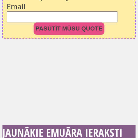
Email
PASŪTĪT MŪSU QUOTE
JAUNĀKIE EMUĀRA IERAKSTI