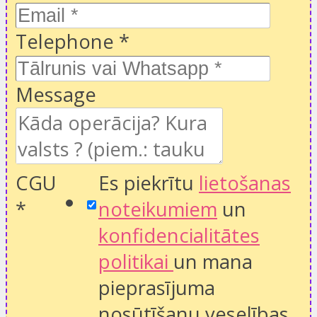
Telephone
*
Message
CGU
Es piekrītu
lietošanas
*
noteikumiem
un
konfidencialitātes
politikai
un mana
pieprasījuma
nosūtīšanu veselības