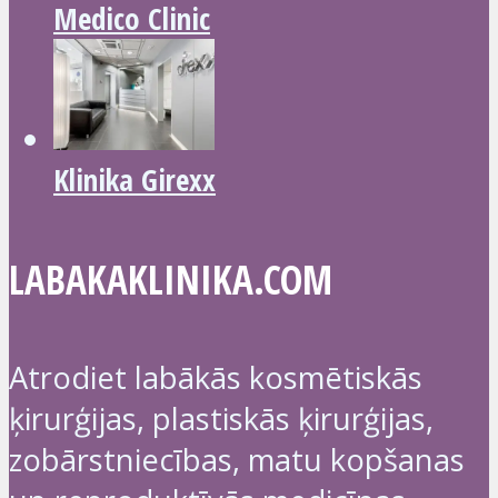
Medico Clinic
Klinika Girexx
LABAKAKLINIKA.COM
Atrodiet labākās kosmētiskās
ķirurģijas, plastiskās ķirurģijas,
zobārstniecības, matu kopšanas