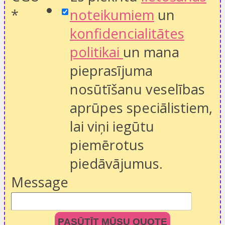
*
noteikumiem
un
konfidencialitātes
politikai
un mana
pieprasījuma
nosūtīšanu veselības
aprūpes speciālistiem,
lai viņi iegūtu
piemērotus
piedāvājumus.
Message
PASŪTĪT MŪSU QUOTE