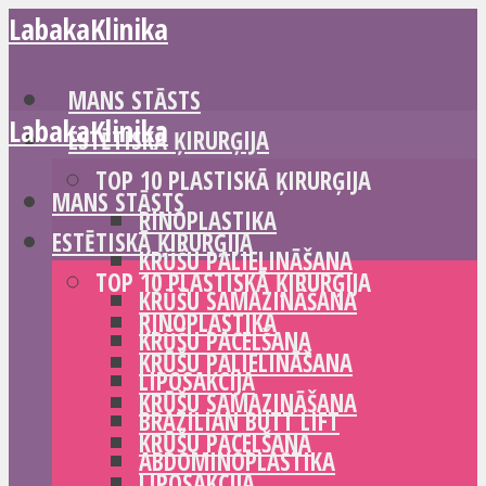
LabakaKlinika
MANS STĀSTS
LabakaKlinika
ESTĒTISKĀ ĶIRURĢIJA
TOP 10 PLASTISKĀ ĶIRURĢIJA
MANS STĀSTS
RINOPLASTIKA
ESTĒTISKĀ ĶIRURĢIJA
KRŪŠU PALIELINĀŠANA
TOP 10 PLASTISKĀ ĶIRURĢIJA
KRŪŠU SAMAZINĀŠANA
RINOPLASTIKA
KRŪŠU PACELŠANA
KRŪŠU PALIELINĀŠANA
LIPOSAKCIJA
KRŪŠU SAMAZINĀŠANA
BRAZILIAN BUTT LIFT
KRŪŠU PACELŠANA
ABDOMINOPLASTIKA
LIPOSAKCIJA