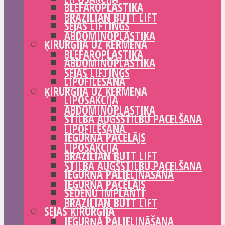
BLEFAROPLASTIKA
BRAZILIAN BUTT LIFT
SEJAS LIFTINGS
ABDOMINOPLASTIKA
ĶIRURĢIJA UZ ĶERMEŅA
BLEFAROPLASTIKA
ABDOMINOPLASTIKA
SEJAS LIFTINGS
LIPOFILĒŠANA
ĶIRURĢIJA UZ ĶERMEŅA
LIPOSAKCIJA
ABDOMINOPLASTIKA
STILBA AUGŠSTILBU PACELŠANA
LIPOFILĒŠANA
IEGURŅA PACĒLĀJS
LIPOSAKCIJA
BRAZILIAN BUTT LIFT
STILBA AUGŠSTILBU PACELŠANA
IEGURŅA PALIELINĀŠANA
IEGURŅA PACĒLĀJS
SĒDEŅU IMPLANTI
BRAZILIAN BUTT LIFT
SEJAS ĶIRURĢIJA
IEGURŅA PALIELINĀŠANA