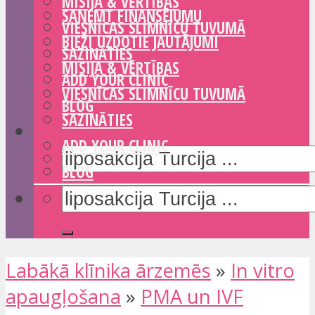
MISIJA & VĒRTĪBAS
SAŅEMT FINANSĒJUMU
VIESNĪCAS SLIMNĪCU TUVUMĀ
BIEŽI UZDOTIE JAUTĀJUMI
SAZINĀTIES
MISIJA & VĒRTĪBAS
ADD YOUR CLINIC
VIESNĪCAS SLIMNĪCU TUVUMĀ
BLOG
SAZINĀTIES
ADD YOUR CLINIC
BLOG
Labākā klīnika ārzemēs
»
In vitro
apaugļošana
»
PMA un IVF