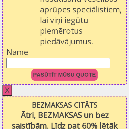
aprūpes speciālistiem,
lai viņi iegūtu
piemērotus
piedāvājumus.
Name
PASŪTĪT MŪSU QUOTE
X
BEZMAKSAS CITĀTS
Ātri, BEZMAKSAS un bez
saistībām. Līdz pat 60% lētāk