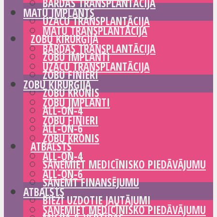
BĀRDAS TRANSPLANTĀCIJA
MATU IMPLANTS
UZACU TRANSPLANTĀCIJA
MATU TRANSPLANTĀCIJA
ZOBU ĶIRURĢIJA
BĀRDAS TRANSPLANTĀCIJA
ZOBU IMPLANTI
UZACU TRANSPLANTĀCIJA
ZOBU FINIERI
ZOBU ĶIRURĢIJA
ZOBU KRONIS
ZOBU IMPLANTI
ALL-ON-4
ZOBU FINIERI
ALL-ON-6
ZOBU KRONIS
ATBALSTS
ALL-ON-4
SAŅEMIET MEDICĪNISKO PIEDĀVĀJUMU
ALL-ON-6
SAŅEMT FINANSĒJUMU
ATBALSTS
BIEŽI UZDOTIE JAUTĀJUMI
SAŅEMIET MEDICĪNISKO PIEDĀVĀJUMU