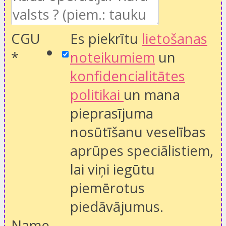
CGU
Es piekrītu
lietošanas
*
noteikumiem
un
konfidencialitātes
politikai
un mana
pieprasījuma
nosūtīšanu veselības
aprūpes speciālistiem,
lai viņi iegūtu
piemērotus
piedāvājumus.
Name