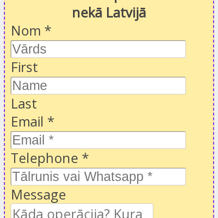
nekā Latvijā
Nom
*
First
Last
Email
*
Telephone
*
Message