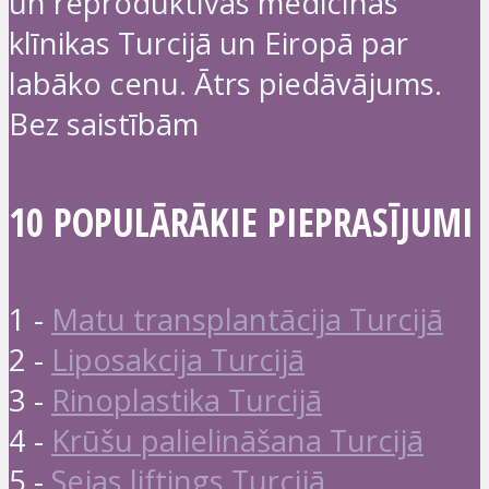
un reproduktīvās medicīnas
klīnikas Turcijā un Eiropā par
labāko cenu. Ātrs piedāvājums.
Bez saistībām
10 POPULĀRĀKIE PIEPRASĪJUMI
1 -
Matu transplantācija Turcijā
2 -
Liposakcija Turcijā
3 -
Rinoplastika Turcijā
4 -
Krūšu palielināšana Turcijā
5 -
Sejas liftings Turcijā