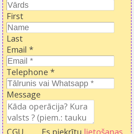
First
Last
Email
*
Telephone
*
Message
CGU
Es piekrītu
lietošanas