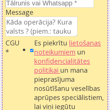
Message
CGU
Es piekrītu
lietošanas
*
noteikumiem
un
konfidencialitātes
politikai
un mana
pieprasījuma
nosūtīšanu veselības
aprūpes speciālistiem,
lai viņi iegūtu