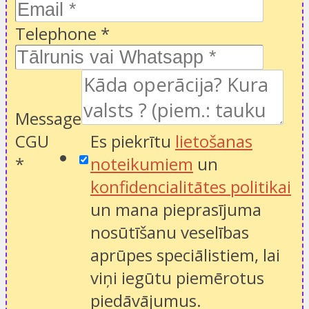
Telephone
*
Message
CGU
Es piekrītu
lietošanas
*
noteikumiem
un
konfidencialitātes politikai
un mana pieprasījuma
nosūtīšanu veselības
aprūpes speciālistiem, lai
viņi iegūtu piemērotus
piedāvājumus.