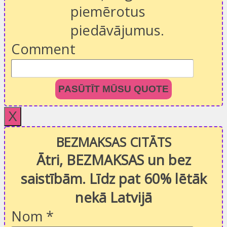
piemērotus
piedāvājumus.
Comment
PASŪTĪT MŪSU QUOTE
X
BEZMAKSAS CITĀTS
Ātri, BEZMAKSAS un bez
saistībām. Līdz pat 60% lētāk
nekā Latvijā
Nom
*