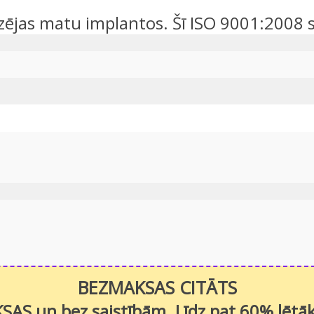
izējas matu implantos. Šī ISO 9001:2008 se
BEZMAKSAS CITĀTS
SAS un bez saistībām. Līdz pat 60% lētāk