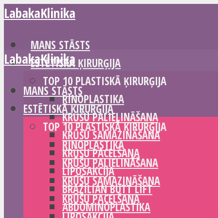
LabakaKlinika
MANS STĀSTS
LabakaKlinika
ESTĒTISKĀ ĶIRURĢIJA
TOP 10 PLASTISKĀ ĶIRURĢIJA
MANS STĀSTS
RINOPLASTIKA
ESTĒTISKĀ ĶIRURĢIJA
KRŪŠU PALIELINĀŠANA
TOP 10 PLASTISKĀ ĶIRURĢIJA
KRŪŠU SAMAZINĀŠANA
RINOPLASTIKA
KRŪŠU PACELŠANA
KRŪŠU PALIELINĀŠANA
LIPOSAKCIJA
KRŪŠU SAMAZINĀŠANA
BRAZILIAN BUTT LIFT
KRŪŠU PACELŠANA
ABDOMINOPLASTIKA
LIPOSAKCIJA