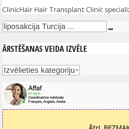
ClinicHair Hair Transplant Clinic special
ĀRSTĒŠANAS VEIDA IZVĒLE
Ātri, BEZMAK