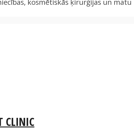
stniecības, kosmētiskās ķirurģijas un mat
 CLINIC