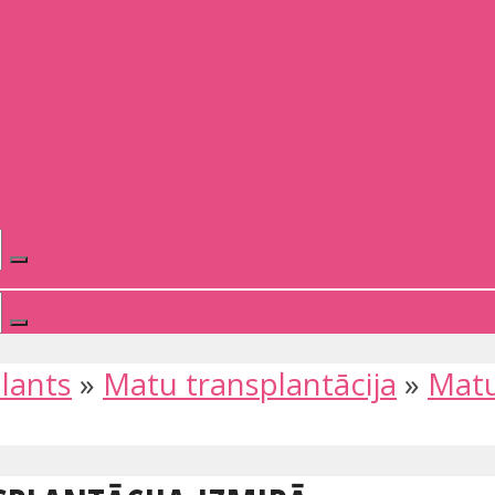
lants
»
Matu transplantācija
»
Matu