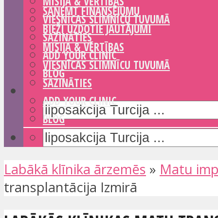
MISIJA & VĒRTĪBAS
SAŅEMT FINANSĒJUMU
VIESNĪCAS SLIMNĪCU TUVUMĀ
BIEŽI UZDOTIE JAUTĀJUMI
SAZINĀTIES
MISIJA & VĒRTĪBAS
ADD YOUR CLINIC
VIESNĪCAS SLIMNĪCU TUVUMĀ
BLOG
SAZINĀTIES
ADD YOUR CLINIC
BLOG
Labākā klīnika ārzemēs
»
Matu imp
transplantācija Izmirā