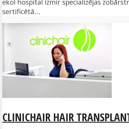
ekol hospital izmir specializējas zobār
sertificētā...
CLINICHAIR HAIR TRANSPLANT