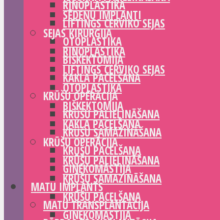
RINOPLASTIKA
SĒDEŅU IMPLANTI
LIFTINGS CERVIKO SEJAS
SEJAS ĶIRURĢIJA
OTOPLASTIKA
RINOPLASTIKA
BIŠKEKTOMIJA
LIFTINGS CERVIKO SEJAS
KAKLA PACELŠANA
OTOPLASTIKA
KRŪŠU OPERĀCIJA
BIŠKEKTOMIJA
KRŪŠU PALIELINĀŠANA
KAKLA PACELŠANA
KRŪŠU SAMAZINĀŠANA
KRŪŠU OPERĀCIJA
KRŪŠU PACELŠANA
KRŪŠU PALIELINĀŠANA
GINEKOMASTIJA
KRŪŠU SAMAZINĀŠANA
MATU IMPLANTS
KRŪŠU PACELŠANA
MATU TRANSPLANTĀCIJA
GINEKOMASTIJA