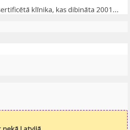
rtificētā klīnika, kas dibināta 2001...
 nekā Latvijā