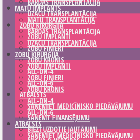
BĀRDAS TRANSPLANTĀCIJA
MATU IMPLANTS
UZACU TRANSPLANTĀCIJA
MATU TRANSPLANTĀCIJA
ZOBU ĶIRURĢIJA
BĀRDAS TRANSPLANTĀCIJA
ZOBU IMPLANTI
UZACU TRANSPLANTĀCIJA
ZOBU FINIERI
ZOBU ĶIRURĢIJA
ZOBU KRONIS
ZOBU IMPLANTI
ALL-ON-4
ZOBU FINIERI
ALL-ON-6
ZOBU KRONIS
ATBALSTS
ALL-ON-4
SAŅEMIET MEDICĪNISKO PIEDĀVĀJUMU
ALL-ON-6
SAŅEMT FINANSĒJUMU
ATBALSTS
BIEŽI UZDOTIE JAUTĀJUMI
SAŅEMIET MEDICĪNISKO PIEDĀVĀJUMU