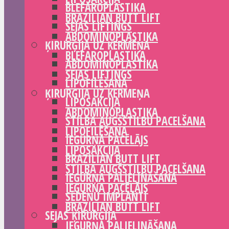
BLEFAROPLASTIKA
BRAZILIAN BUTT LIFT
SEJAS LIFTINGS
ABDOMINOPLASTIKA
ĶIRURĢIJA UZ ĶERMEŅA
BLEFAROPLASTIKA
ABDOMINOPLASTIKA
SEJAS LIFTINGS
LIPOFILĒŠANA
ĶIRURĢIJA UZ ĶERMEŅA
LIPOSAKCIJA
ABDOMINOPLASTIKA
STILBA AUGŠSTILBU PACELŠANA
LIPOFILĒŠANA
IEGURŅA PACĒLĀJS
LIPOSAKCIJA
BRAZILIAN BUTT LIFT
STILBA AUGŠSTILBU PACELŠANA
IEGURŅA PALIELINĀŠANA
IEGURŅA PACĒLĀJS
SĒDEŅU IMPLANTI
BRAZILIAN BUTT LIFT
SEJAS ĶIRURĢIJA
IEGURŅA PALIELINĀŠANA