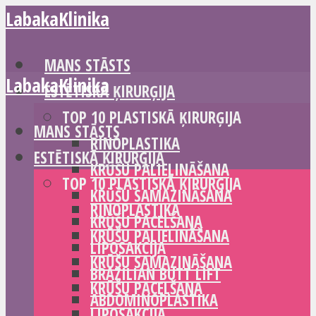
LabakaKlinika
MANS STĀSTS
LabakaKlinika
ESTĒTISKĀ ĶIRURĢIJA
TOP 10 PLASTISKĀ ĶIRURĢIJA
MANS STĀSTS
RINOPLASTIKA
ESTĒTISKĀ ĶIRURĢIJA
KRŪŠU PALIELINĀŠANA
TOP 10 PLASTISKĀ ĶIRURĢIJA
KRŪŠU SAMAZINĀŠANA
RINOPLASTIKA
KRŪŠU PACELŠANA
KRŪŠU PALIELINĀŠANA
LIPOSAKCIJA
KRŪŠU SAMAZINĀŠANA
BRAZILIAN BUTT LIFT
KRŪŠU PACELŠANA
ABDOMINOPLASTIKA
LIPOSAKCIJA