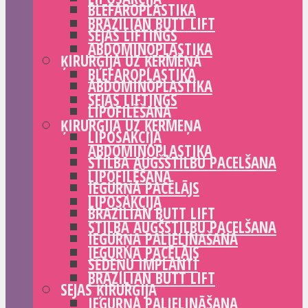
BLEFAROPLASTIKA
BRAZILIAN BUTT LIFT
SEJAS LIFTINGS
ABDOMINOPLASTIKA
ĶIRURĢIJA UZ ĶERMEŅA
BLEFAROPLASTIKA
ABDOMINOPLASTIKA
SEJAS LIFTINGS
LIPOFILĒŠANA
ĶIRURĢIJA UZ ĶERMEŅA
LIPOSAKCIJA
ABDOMINOPLASTIKA
STILBA AUGŠSTILBU PACELŠANA
LIPOFILĒŠANA
IEGURŅA PACĒLĀJS
LIPOSAKCIJA
BRAZILIAN BUTT LIFT
STILBA AUGŠSTILBU PACELŠANA
IEGURŅA PALIELINĀŠANA
IEGURŅA PACĒLĀJS
SĒDEŅU IMPLANTI
BRAZILIAN BUTT LIFT
SEJAS ĶIRURĢIJA
IEGURŅA PALIELINĀŠANA