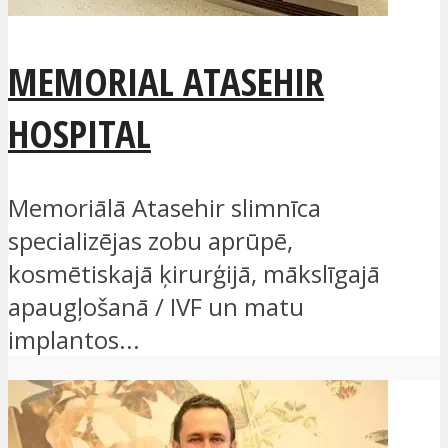
MEMORIAL ATASEHIR
HOSPITAL
Memoriālā Atasehir slimnīca
specializējas zobu aprūpē,
kosmētiskajā ķirurģijā, mākslīgajā
apaugļošanā / IVF un matu
implantos...