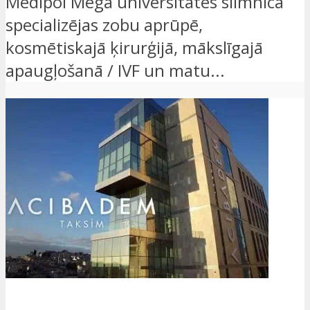
Medipol Mega universitātes slimnīca
specializējas zobu aprūpē,
kosmētiskajā ķirurģijā, mākslīgajā
apaugļošanā / IVF un matu...