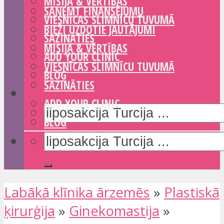
MISIJA & VĒRTĪBAS
SAŅEMT FINANSĒJUMU
VIESNĪCAS SLIMNĪCU TUVUMĀ
BIEŽI UZDOTIE JAUTĀJUMI
SAZINĀTIES
MISIJA & VĒRTĪBAS
ADD YOUR CLINIC
VIESNĪCAS SLIMNĪCU TUVUMĀ
BLOG
SAZINĀTIES
ADD YOUR CLINIC
BLOG
Labākā klīnika ārzemēs
»
Plastiskā
ķirurģija
»
Ginekomastija
»