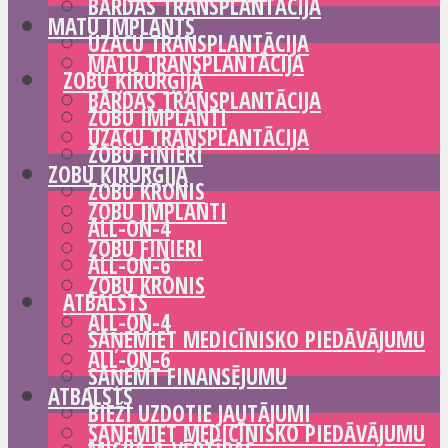
BĀRDAS TRANSPLANTĀCIJA
MATU IMPLANTS
UZACU TRANSPLANTĀCIJA
MATU TRANSPLANTĀCIJA
ZOBU ĶIRURĢIJA
BĀRDAS TRANSPLANTĀCIJA
ZOBU IMPLANTI
UZACU TRANSPLANTĀCIJA
ZOBU FINIERI
ZOBU ĶIRURĢIJA
ZOBU KRONIS
ZOBU IMPLANTI
ALL-ON-4
ZOBU FINIERI
ALL-ON-6
ZOBU KRONIS
ATBALSTS
ALL-ON-4
SAŅEMIET MEDICĪNISKO PIEDĀVĀJUMU
ALL-ON-6
SAŅEMT FINANSĒJUMU
ATBALSTS
BIEŽI UZDOTIE JAUTĀJUMI
SAŅEMIET MEDICĪNISKO PIEDĀVĀJUMU