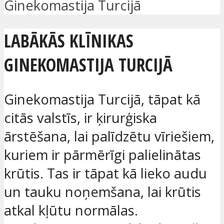
Ginekomastija Turcijā
LABĀKĀS KLĪNIKAS
GINEKOMASTIJA TURCIJĀ
Ginekomastija Turcijā, tāpat kā
citās valstīs, ir ķirurģiska
ārstēšana, lai palīdzētu vīriešiem,
kuriem ir pārmērīgi palielinātas
krūtis. Tas ir tāpat kā lieko audu
un tauku noņemšana, lai krūtis
atkal kļūtu normālas.