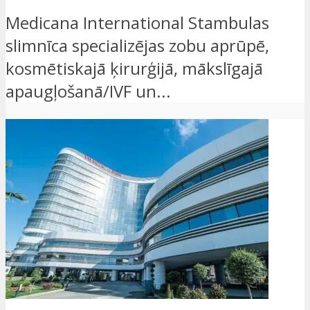
Medicana International Stambulas
slimnīca specializējas zobu aprūpē,
kosmētiskajā ķirurģijā, mākslīgajā
apaugļošanā/IVF un...