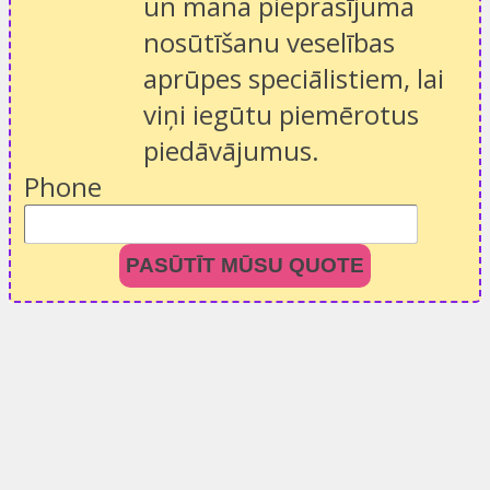
un mana pieprasījuma
nosūtīšanu veselības
aprūpes speciālistiem, lai
viņi iegūtu piemērotus
piedāvājumus.
Phone
PASŪTĪT MŪSU QUOTE