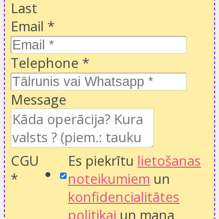
Last
Email
*
Telephone
*
Message
CGU
Es piekrītu
lietošanas
*
noteikumiem
un
konfidencialitātes
politikai
un mana