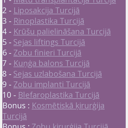
2 -
Liposakcija Turcijā
3 -
Rinoplastika Turcijā
4 -
Krūšu palielināšana Turcijā
5 -
Sejas liftings Turcijā
6 -
Zobu finieri Turcijā
7 -
Kuņģa balons Turcijā
8 -
Sejas uzlabošana Turcijā
9 -
Zobu implanti Turcijā
10 -
Blefaroplastika Turcijā
Bonus :
Kosmētiskā ķirurģija
Turcijā
Bonus :
Zobu ķirurģija Turcijā