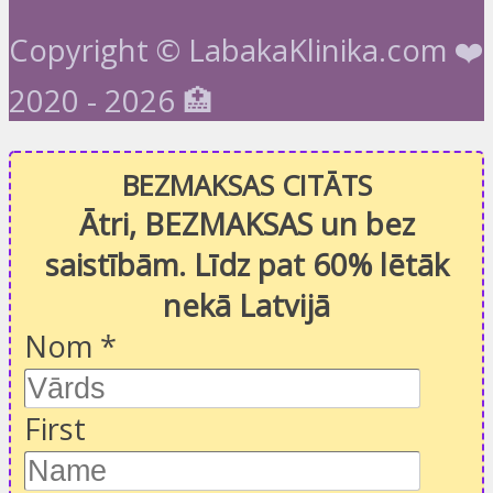
Copyright © LabakaKlinika.com ❤️
2020 - 2026 🏥
BEZMAKSAS CITĀTS
Ātri, BEZMAKSAS un bez
saistībām. Līdz pat 60% lētāk
nekā Latvijā
Nom
*
First