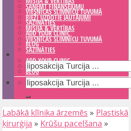
MISIJA & VĒRTĪBAS
SAŅEMT FINANSĒJUMU
VIESNĪCAS SLIMNĪCU TUVUMĀ
BIEŽI UZDOTIE JAUTĀJUMI
SAZINĀTIES
MISIJA & VĒRTĪBAS
ADD YOUR CLINIC
VIESNĪCAS SLIMNĪCU TUVUMĀ
BLOG
SAZINĀTIES
ADD YOUR CLINIC
BLOG
Labākā klīnika ārzemēs
»
Plastiskā
ķirurģija
»
Krūšu pacelšana
»