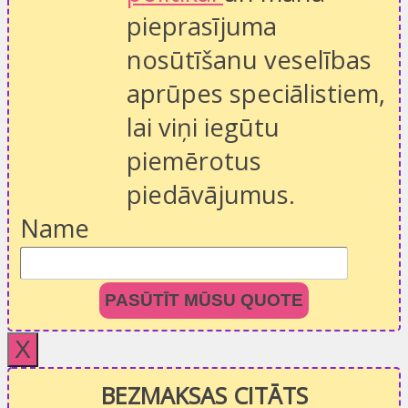
pieprasījuma
nosūtīšanu veselības
aprūpes speciālistiem,
lai viņi iegūtu
piemērotus
piedāvājumus.
Name
PASŪTĪT MŪSU QUOTE
X
BEZMAKSAS CITĀTS