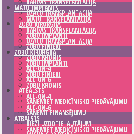
BĀRDAS TRANSPLANTĀCIJA
MATU IMPLANTS
UZACU TRANSPLANTĀCIJA
MATU TRANSPLANTĀCIJA
ZOBU ĶIRURĢIJA
BĀRDAS TRANSPLANTĀCIJA
ZOBU IMPLANTI
UZACU TRANSPLANTĀCIJA
ZOBU FINIERI
ZOBU ĶIRURĢIJA
ZOBU KRONIS
ZOBU IMPLANTI
ALL-ON-4
ZOBU FINIERI
ALL-ON-6
ZOBU KRONIS
ATBALSTS
ALL-ON-4
SAŅEMIET MEDICĪNISKO PIEDĀVĀJUMU
ALL-ON-6
SAŅEMT FINANSĒJUMU
ATBALSTS
BIEŽI UZDOTIE JAUTĀJUMI
SAŅEMIET MEDICĪNISKO PIEDĀVĀJUMU