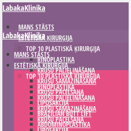
LabakaKlinika
MANS STĀSTS
LabakaKlinika
ESTĒTISKĀ ĶIRURĢIJA
TOP 10 PLASTISKĀ ĶIRURĢIJA
MANS STĀSTS
RINOPLASTIKA
ESTĒTISKĀ ĶIRURĢIJA
KRŪŠU PALIELINĀŠANA
TOP 10 PLASTISKĀ ĶIRURĢIJA
KRŪŠU SAMAZINĀŠANA
RINOPLASTIKA
KRŪŠU PACELŠANA
KRŪŠU PALIELINĀŠANA
LIPOSAKCIJA
KRŪŠU SAMAZINĀŠANA
BRAZILIAN BUTT LIFT
KRŪŠU PACELŠANA
ABDOMINOPLASTIKA
LIPOSAKCIJA