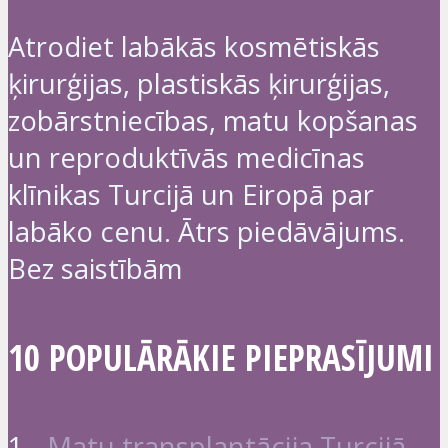
Atrodiet labākās kosmētiskās
ķirurģijas, plastiskās ķirurģijas,
zobārstniecības, matu kopšanas
un reproduktīvās medicīnas
klīnikas Turcijā un Eiropā par
labāko cenu. Ātrs piedāvājums.
Bez saistībām
10 POPULĀRĀKIE PIEPRASĪJUMI
1 -
Matu transplantācija Turcijā