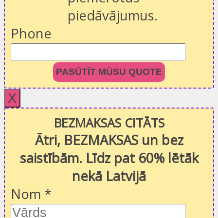
piedāvājumus.
Phone
PASŪTĪT MŪSU QUOTE
X
BEZMAKSAS CITĀTS
Ātri, BEZMAKSAS un bez
saistībām. Līdz pat 60% lētāk
nekā Latvijā
Nom
*