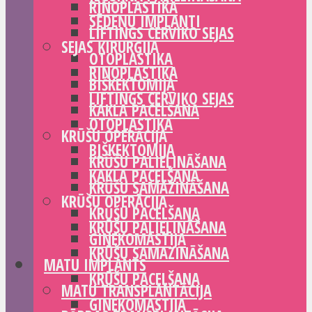
RINOPLASTIKA
SĒDEŅU IMPLANTI
LIFTINGS CERVIKO SEJAS
SEJAS ĶIRURĢIJA
OTOPLASTIKA
RINOPLASTIKA
BIŠKEKTOMIJA
LIFTINGS CERVIKO SEJAS
KAKLA PACELŠANA
OTOPLASTIKA
KRŪŠU OPERĀCIJA
BIŠKEKTOMIJA
KRŪŠU PALIELINĀŠANA
KAKLA PACELŠANA
KRŪŠU SAMAZINĀŠANA
KRŪŠU OPERĀCIJA
KRŪŠU PACELŠANA
KRŪŠU PALIELINĀŠANA
GINEKOMASTIJA
KRŪŠU SAMAZINĀŠANA
MATU IMPLANTS
KRŪŠU PACELŠANA
MATU TRANSPLANTĀCIJA
GINEKOMASTIJA