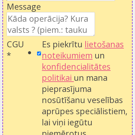
Message
CGU
Es piekrītu
lietošanas
*
noteikumiem
un
konfidencialitātes
politikai
un mana
pieprasījuma
nosūtīšanu veselības
aprūpes speciālistiem,
lai viņi iegūtu
piemērotus