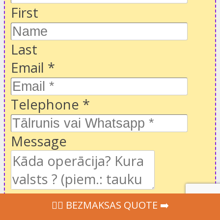
First
Last
Email
*
Telephone
*
Message
CGU
Es piekrītu
lietošanas
‍👩‍⚕ BEZMAKSAS QUOTE ➡️