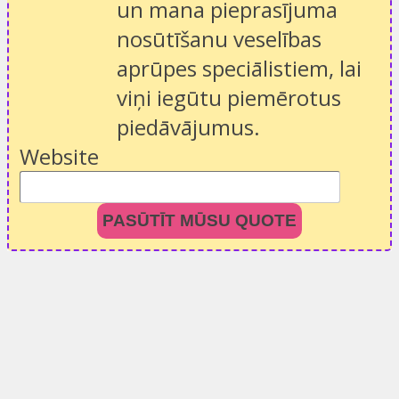
un mana pieprasījuma
nosūtīšanu veselības
aprūpes speciālistiem, lai
viņi iegūtu piemērotus
piedāvājumus.
Website
PASŪTĪT MŪSU QUOTE