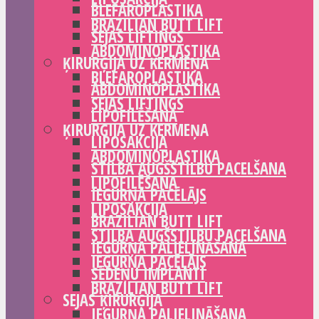
BLEFAROPLASTIKA
BRAZILIAN BUTT LIFT
SEJAS LIFTINGS
ABDOMINOPLASTIKA
ĶIRURĢIJA UZ ĶERMEŅA
BLEFAROPLASTIKA
ABDOMINOPLASTIKA
SEJAS LIFTINGS
LIPOFILĒŠANA
ĶIRURĢIJA UZ ĶERMEŅA
LIPOSAKCIJA
ABDOMINOPLASTIKA
STILBA AUGŠSTILBU PACELŠANA
LIPOFILĒŠANA
IEGURŅA PACĒLĀJS
LIPOSAKCIJA
BRAZILIAN BUTT LIFT
STILBA AUGŠSTILBU PACELŠANA
IEGURŅA PALIELINĀŠANA
IEGURŅA PACĒLĀJS
SĒDEŅU IMPLANTI
BRAZILIAN BUTT LIFT
SEJAS ĶIRURĢIJA
IEGURŅA PALIELINĀŠANA