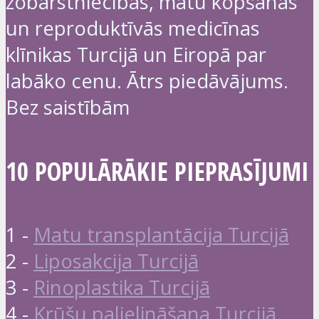
zobārstniecības, matu kopšanas
un reproduktīvās medicīnas
klīnikas Turcijā un Eiropā par
labāko cenu. Ātrs piedāvājums.
Bez saistībām
10 POPULĀRĀKIE PIEPRASĪJUMI
1 -
Matu transplantācija Turcijā
2 -
Liposakcija Turcijā
3 -
Rinoplastika Turcijā
4 -
Krūšu palielināšana Turcijā