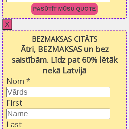
PASŪTĪT MŪSU QUOTE
X
BEZMAKSAS CITĀTS
Ātri, BEZMAKSAS un bez
saistībām. Līdz pat 60% lētāk
nekā Latvijā
Nom
*
First
Last