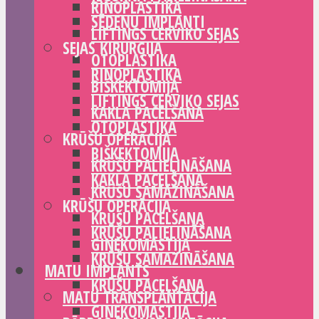
RINOPLASTIKA
SĒDEŅU IMPLANTI
LIFTINGS CERVIKO SEJAS
SEJAS ĶIRURĢIJA
OTOPLASTIKA
RINOPLASTIKA
BIŠKEKTOMIJA
LIFTINGS CERVIKO SEJAS
KAKLA PACELŠANA
OTOPLASTIKA
KRŪŠU OPERĀCIJA
BIŠKEKTOMIJA
KRŪŠU PALIELINĀŠANA
KAKLA PACELŠANA
KRŪŠU SAMAZINĀŠANA
KRŪŠU OPERĀCIJA
KRŪŠU PACELŠANA
KRŪŠU PALIELINĀŠANA
GINEKOMASTIJA
KRŪŠU SAMAZINĀŠANA
MATU IMPLANTS
KRŪŠU PACELŠANA
MATU TRANSPLANTĀCIJA
GINEKOMASTIJA