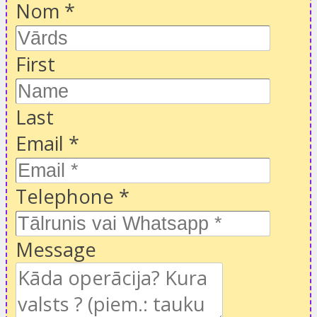
Nom
*
First
Last
Email
*
Telephone
*
Message