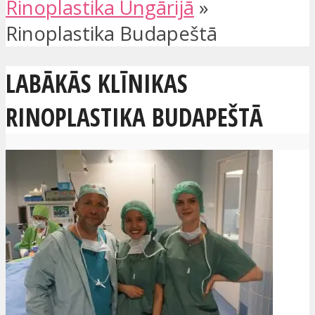
Rinoplastika Ungārijā
»
Rinoplastika Budapeštā
LABĀKĀS KLĪNIKAS
RINOPLASTIKA BUDAPEŠTĀ