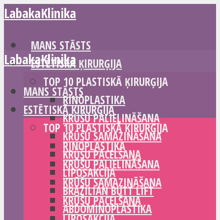
LabakaKlinika
MANS STĀSTS
LabakaKlinika
ESTĒTISKĀ ĶIRURĢIJA
TOP 10 PLASTISKĀ ĶIRURĢIJA
MANS STĀSTS
RINOPLASTIKA
ESTĒTISKĀ ĶIRURĢIJA
KRŪŠU PALIELINĀŠANA
TOP 10 PLASTISKĀ ĶIRURĢIJA
KRŪŠU SAMAZINĀŠANA
RINOPLASTIKA
KRŪŠU PACELŠANA
KRŪŠU PALIELINĀŠANA
LIPOSAKCIJA
KRŪŠU SAMAZINĀŠANA
BRAZILIAN BUTT LIFT
KRŪŠU PACELŠANA
ABDOMINOPLASTIKA
LIPOSAKCIJA