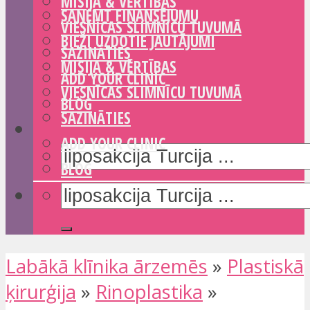
MISIJA & VĒRTĪBAS
SAŅEMT FINANSĒJUMU
VIESNĪCAS SLIMNĪCU TUVUMĀ
BIEŽI UZDOTIE JAUTĀJUMI
SAZINĀTIES
MISIJA & VĒRTĪBAS
ADD YOUR CLINIC
VIESNĪCAS SLIMNĪCU TUVUMĀ
BLOG
SAZINĀTIES
ADD YOUR CLINIC
BLOG
Labākā klīnika ārzemēs
»
Plastiskā
ķirurģija
»
Rinoplastika
»