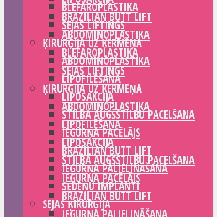
BLEFAROPLASTIKA
BRAZILIAN BUTT LIFT
SEJAS LIFTINGS
ABDOMINOPLASTIKA
ĶIRURĢIJA UZ ĶERMEŅA
BLEFAROPLASTIKA
ABDOMINOPLASTIKA
SEJAS LIFTINGS
LIPOFILĒŠANA
ĶIRURĢIJA UZ ĶERMEŅA
LIPOSAKCIJA
ABDOMINOPLASTIKA
STILBA AUGŠSTILBU PACELŠANA
LIPOFILĒŠANA
IEGURŅA PACĒLĀJS
LIPOSAKCIJA
BRAZILIAN BUTT LIFT
STILBA AUGŠSTILBU PACELŠANA
IEGURŅA PALIELINĀŠANA
IEGURŅA PACĒLĀJS
SĒDEŅU IMPLANTI
BRAZILIAN BUTT LIFT
SEJAS ĶIRURĢIJA
IEGURŅA PALIELINĀŠANA