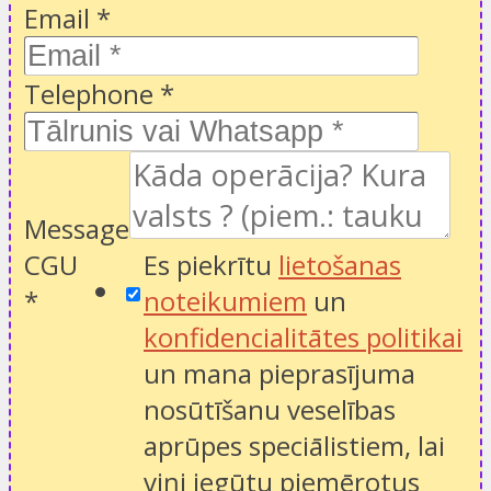
Email
*
Telephone
*
Message
CGU
Es piekrītu
lietošanas
*
noteikumiem
un
konfidencialitātes politikai
un mana pieprasījuma
nosūtīšanu veselības
aprūpes speciālistiem, lai
viņi iegūtu piemērotus