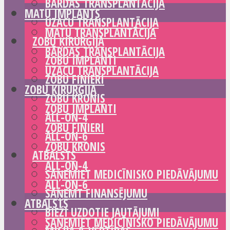
BĀRDAS TRANSPLANTĀCIJA
MATU IMPLANTS
UZACU TRANSPLANTĀCIJA
MATU TRANSPLANTĀCIJA
ZOBU ĶIRURĢIJA
BĀRDAS TRANSPLANTĀCIJA
ZOBU IMPLANTI
UZACU TRANSPLANTĀCIJA
ZOBU FINIERI
ZOBU ĶIRURĢIJA
ZOBU KRONIS
ZOBU IMPLANTI
ALL-ON-4
ZOBU FINIERI
ALL-ON-6
ZOBU KRONIS
ATBALSTS
ALL-ON-4
SAŅEMIET MEDICĪNISKO PIEDĀVĀJUMU
ALL-ON-6
SAŅEMT FINANSĒJUMU
ATBALSTS
BIEŽI UZDOTIE JAUTĀJUMI
SAŅEMIET MEDICĪNISKO PIEDĀVĀJUMU