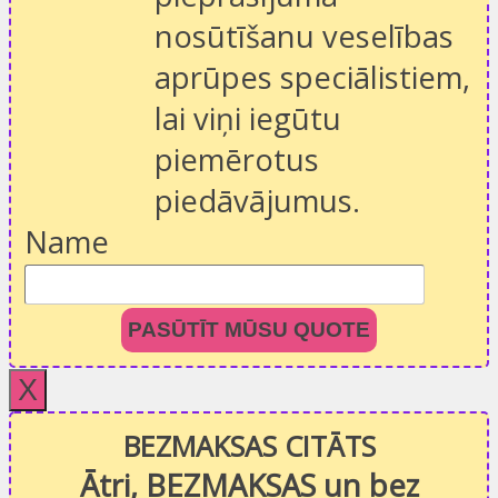
nosūtīšanu veselības
aprūpes speciālistiem,
lai viņi iegūtu
piemērotus
piedāvājumus.
Name
PASŪTĪT MŪSU QUOTE
X
BEZMAKSAS CITĀTS
Ātri, BEZMAKSAS un bez