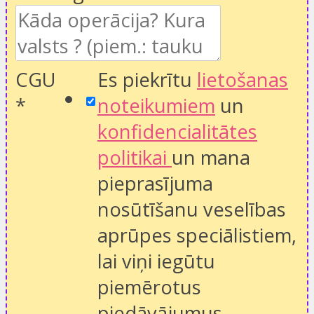
CGU
Es piekrītu
lietošanas
*
noteikumiem
un
konfidencialitātes
politikai
un mana
pieprasījuma
nosūtīšanu veselības
aprūpes speciālistiem,
lai viņi iegūtu
piemērotus
piedāvājumus.