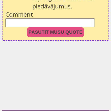
piedāvājumus.
Comment
PASŪTĪT MŪSU QUOTE