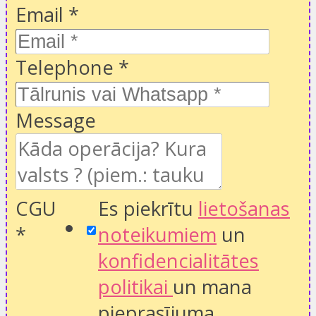
Email
*
Telephone
*
Message
CGU
Es piekrītu
lietošanas
*
noteikumiem
un
konfidencialitātes
politikai
un mana
pieprasījuma