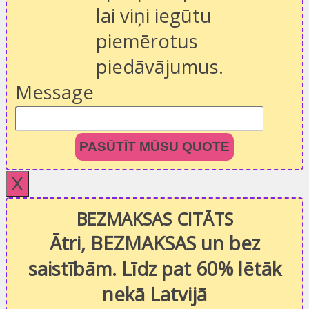
lai viņi iegūtu
piemērotus
piedāvājumus.
Message
PASŪTĪT MŪSU QUOTE
X
BEZMAKSAS CITĀTS
Ātri, BEZMAKSAS un bez
saistībām. Līdz pat 60% lētāk
nekā Latvijā