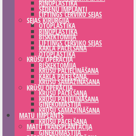
RINOPLASTIKA
SĒDEŅU IMPLANTI
LIFTINGS CERVIKO SEJAS
SEJAS ĶIRURĢIJA
OTOPLASTIKA
RINOPLASTIKA
BIŠKEKTOMIJA
LIFTINGS CERVIKO SEJAS
KAKLA PACELŠANA
OTOPLASTIKA
KRŪŠU OPERĀCIJA
BIŠKEKTOMIJA
KRŪŠU PALIELINĀŠANA
KAKLA PACELŠANA
KRŪŠU SAMAZINĀŠANA
KRŪŠU OPERĀCIJA
KRŪŠU PACELŠANA
KRŪŠU PALIELINĀŠANA
GINEKOMASTIJA
KRŪŠU SAMAZINĀŠANA
MATU IMPLANTS
KRŪŠU PACELŠANA
MATU TRANSPLANTĀCIJA
GINEKOMASTIJA