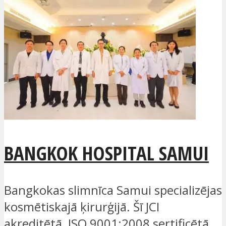
BANGKOK HOSPITAL SAMUI
Bangkokas slimnīca Samui specializējas
kosmētiskajā ķirurģijā. Šī JCI
akreditētā, ISO 9001:2008 sertificētā