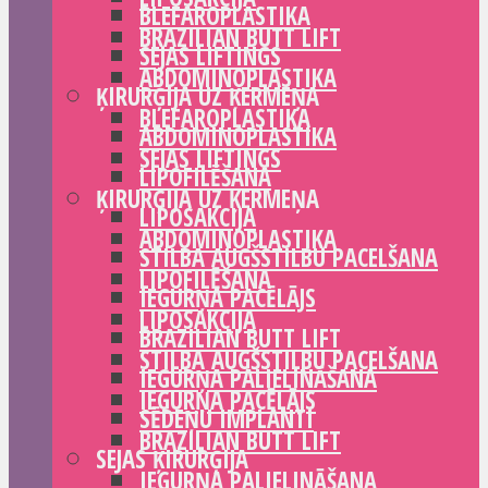
BLEFAROPLASTIKA
BRAZILIAN BUTT LIFT
SEJAS LIFTINGS
ABDOMINOPLASTIKA
ĶIRURĢIJA UZ ĶERMEŅA
BLEFAROPLASTIKA
ABDOMINOPLASTIKA
SEJAS LIFTINGS
LIPOFILĒŠANA
ĶIRURĢIJA UZ ĶERMEŅA
LIPOSAKCIJA
ABDOMINOPLASTIKA
STILBA AUGŠSTILBU PACELŠANA
LIPOFILĒŠANA
IEGURŅA PACĒLĀJS
LIPOSAKCIJA
BRAZILIAN BUTT LIFT
STILBA AUGŠSTILBU PACELŠANA
IEGURŅA PALIELINĀŠANA
IEGURŅA PACĒLĀJS
SĒDEŅU IMPLANTI
BRAZILIAN BUTT LIFT
SEJAS ĶIRURĢIJA
IEGURŅA PALIELINĀŠANA