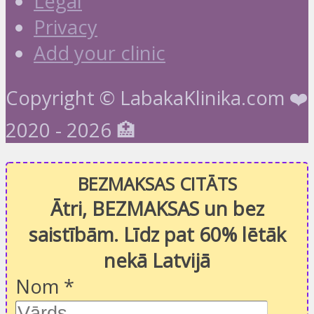
Legal
Privacy
Add your clinic
Copyright © LabakaKlinika.com ❤️
2020 - 2026 🏥
BEZMAKSAS CITĀTS
Ātri, BEZMAKSAS un bez
saistībām. Līdz pat 60% lētāk
nekā Latvijā
Nom
*