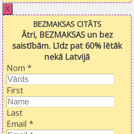
X
BEZMAKSAS CITĀTS
Ātri, BEZMAKSAS un bez
saistībām. Līdz pat 60% lētāk
nekā Latvijā
Nom
*
First
Last
Email
*