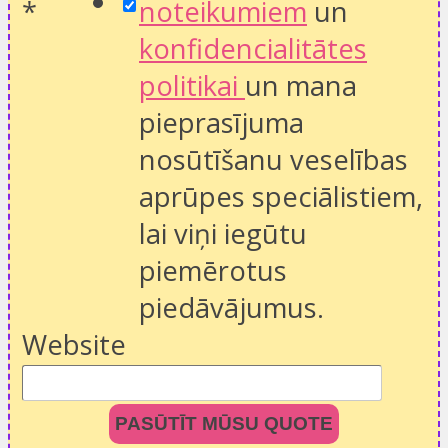
*
noteikumiem
un
konfidencialitātes
politikai
un mana
pieprasījuma
nosūtīšanu veselības
aprūpes speciālistiem,
lai viņi iegūtu
piemērotus
piedāvājumus.
Website
PASŪTĪT MŪSU QUOTE