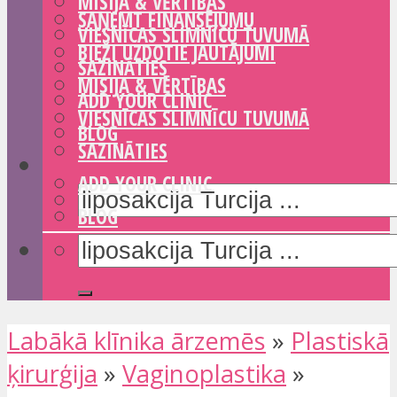
MISIJA & VĒRTĪBAS
SAŅEMT FINANSĒJUMU
VIESNĪCAS SLIMNĪCU TUVUMĀ
BIEŽI UZDOTIE JAUTĀJUMI
SAZINĀTIES
MISIJA & VĒRTĪBAS
ADD YOUR CLINIC
VIESNĪCAS SLIMNĪCU TUVUMĀ
BLOG
SAZINĀTIES
ADD YOUR CLINIC
BLOG
Labākā klīnika ārzemēs
»
Plastiskā
ķirurģija
»
Vaginoplastika
»