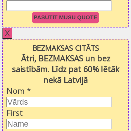
PASŪTĪT MŪSU QUOTE
X
BEZMAKSAS CITĀTS
Ātri, BEZMAKSAS un bez
saistībām. Līdz pat 60% lētāk
nekā Latvijā
Nom
*
First