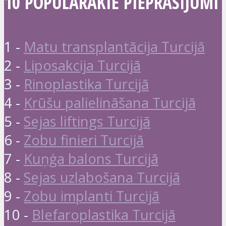
10 POPULĀRĀKIE PIEPRASĪJUMI
1 -
Matu transplantācija Turcijā
2 -
Liposakcija Turcijā
3 -
Rinoplastika Turcijā
4 -
Krūšu palielināšana Turcijā
5 -
Sejas liftings Turcijā
6 -
Zobu finieri Turcijā
7 -
Kuņģa balons Turcijā
8 -
Sejas uzlabošana Turcijā
9 -
Zobu implanti Turcijā
10 -
Blefaroplastika Turcijā