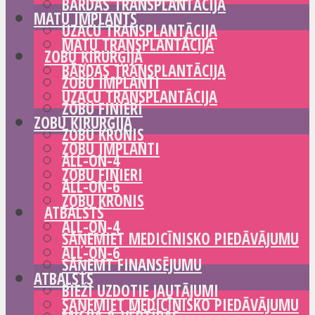
BĀRDAS TRANSPLANTĀCIJA
MATU IMPLANTS
UZACU TRANSPLANTĀCIJA
MATU TRANSPLANTĀCIJA
ZOBU ĶIRURĢIJA
BĀRDAS TRANSPLANTĀCIJA
ZOBU IMPLANTI
UZACU TRANSPLANTĀCIJA
ZOBU FINIERI
ZOBU ĶIRURĢIJA
ZOBU KRONIS
ZOBU IMPLANTI
ALL-ON-4
ZOBU FINIERI
ALL-ON-6
ZOBU KRONIS
ATBALSTS
ALL-ON-4
SAŅEMIET MEDICĪNISKO PIEDĀVĀJUMU
ALL-ON-6
SAŅEMT FINANSĒJUMU
ATBALSTS
BIEŽI UZDOTIE JAUTĀJUMI
SAŅEMIET MEDICĪNISKO PIEDĀVĀJUMU