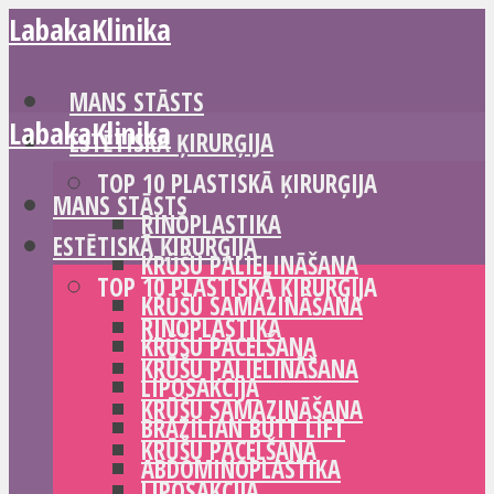
LabakaKlinika
MANS STĀSTS
LabakaKlinika
ESTĒTISKĀ ĶIRURĢIJA
TOP 10 PLASTISKĀ ĶIRURĢIJA
MANS STĀSTS
RINOPLASTIKA
ESTĒTISKĀ ĶIRURĢIJA
KRŪŠU PALIELINĀŠANA
TOP 10 PLASTISKĀ ĶIRURĢIJA
KRŪŠU SAMAZINĀŠANA
RINOPLASTIKA
KRŪŠU PACELŠANA
KRŪŠU PALIELINĀŠANA
LIPOSAKCIJA
KRŪŠU SAMAZINĀŠANA
BRAZILIAN BUTT LIFT
KRŪŠU PACELŠANA
ABDOMINOPLASTIKA
LIPOSAKCIJA