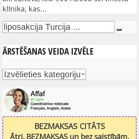
klīnika, kas...
ĀRSTĒŠANAS VEIDA IZVĒLE
BEZMAKSAS CITĀTS
Ātri, BEZMAKSAS un bez saistībām.