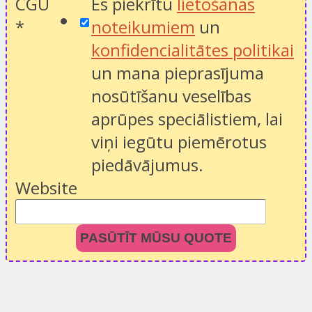
CGU
Es piekrītu
lietošanas
*
noteikumiem
un
konfidencialitātes politikai
un mana pieprasījuma
nosūtīšanu veselības
aprūpes speciālistiem, lai
viņi iegūtu piemērotus
piedāvājumus.
Website
PASŪTĪT MŪSU QUOTE