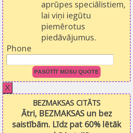
aprūpes speciālistiem,
lai viņi iegūtu
piemērotus
piedāvājumus.
Phone
PASŪTĪT MŪSU QUOTE
X
BEZMAKSAS CITĀTS
Ātri, BEZMAKSAS un bez
saistībām. Līdz pat 60% lētāk