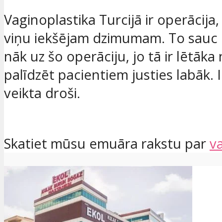
Vaginoplastika Turcijā ir operācija,
viņu iekšējam dzimumam. To sauc pa
nāk uz šo operāciju, jo tā ir lētāka 
palīdzēt pacientiem justies labāk. I
veikta droši.
Skatiet mūsu emuāra rakstu par
v