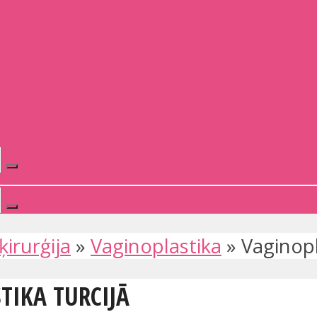
ķirurģija
»
Vaginoplastika
»
Vaginopl
TIKA TURCIJĀ