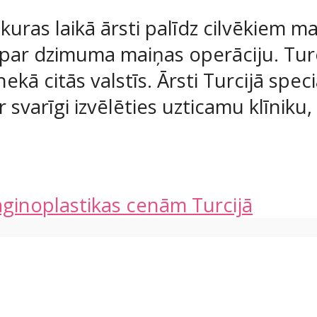
 kuras laikā ārsti palīdz cilvēkiem ma
r dzimuma maiņas operāciju. Turcij
nekā citās valstīs. Ārsti Turcijā spec
r svarīgi izvēlēties uzticamu klīniku,
aginoplastikas cenām Turcijā