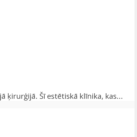
irurģijā. Šī estētiskā klīnika, kas...