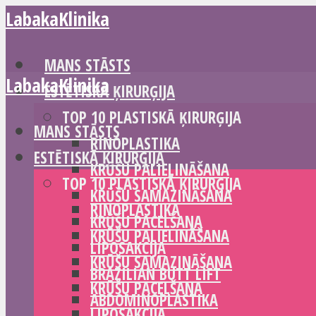
LabakaKlinika
MANS STĀSTS
LabakaKlinika
ESTĒTISKĀ ĶIRURĢIJA
TOP 10 PLASTISKĀ ĶIRURĢIJA
MANS STĀSTS
RINOPLASTIKA
ESTĒTISKĀ ĶIRURĢIJA
KRŪŠU PALIELINĀŠANA
TOP 10 PLASTISKĀ ĶIRURĢIJA
KRŪŠU SAMAZINĀŠANA
RINOPLASTIKA
KRŪŠU PACELŠANA
KRŪŠU PALIELINĀŠANA
LIPOSAKCIJA
KRŪŠU SAMAZINĀŠANA
BRAZILIAN BUTT LIFT
KRŪŠU PACELŠANA
ABDOMINOPLASTIKA
LIPOSAKCIJA