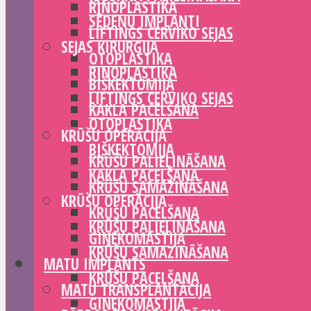
RINOPLASTIKA
SĒDEŅU IMPLANTI
LIFTINGS CERVIKO SEJAS
SEJAS ĶIRURĢIJA
OTOPLASTIKA
RINOPLASTIKA
BIŠKEKTOMIJA
LIFTINGS CERVIKO SEJAS
KAKLA PACELŠANA
OTOPLASTIKA
KRŪŠU OPERĀCIJA
BIŠKEKTOMIJA
KRŪŠU PALIELINĀŠANA
KAKLA PACELŠANA
KRŪŠU SAMAZINĀŠANA
KRŪŠU OPERĀCIJA
KRŪŠU PACELŠANA
KRŪŠU PALIELINĀŠANA
GINEKOMASTIJA
KRŪŠU SAMAZINĀŠANA
MATU IMPLANTS
KRŪŠU PACELŠANA
MATU TRANSPLANTĀCIJA
GINEKOMASTIJA