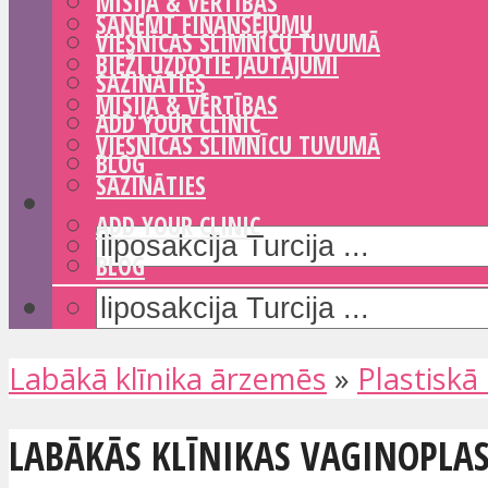
MISIJA & VĒRTĪBAS
SAŅEMT FINANSĒJUMU
VIESNĪCAS SLIMNĪCU TUVUMĀ
BIEŽI UZDOTIE JAUTĀJUMI
SAZINĀTIES
MISIJA & VĒRTĪBAS
ADD YOUR CLINIC
VIESNĪCAS SLIMNĪCU TUVUMĀ
BLOG
SAZINĀTIES
ADD YOUR CLINIC
BLOG
Labākā klīnika ārzemēs
»
Plastiskā 
LABĀKĀS KLĪNIKAS VAGINOPLAS