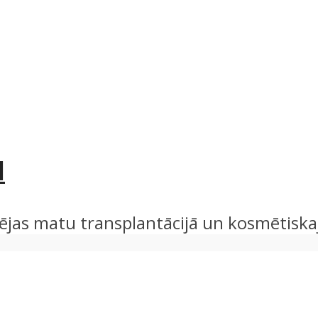
I
jas matu transplantācijā un kosmētiskajā ķ