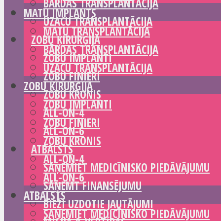
BĀRDAS TRANSPLANTĀCIJA
MATU IMPLANTS
UZACU TRANSPLANTĀCIJA
MATU TRANSPLANTĀCIJA
ZOBU ĶIRURĢIJA
BĀRDAS TRANSPLANTĀCIJA
ZOBU IMPLANTI
UZACU TRANSPLANTĀCIJA
ZOBU FINIERI
ZOBU ĶIRURĢIJA
ZOBU KRONIS
ZOBU IMPLANTI
ALL-ON-4
ZOBU FINIERI
ALL-ON-6
ZOBU KRONIS
ATBALSTS
ALL-ON-4
SAŅEMIET MEDICĪNISKO PIEDĀVĀJUMU
ALL-ON-6
SAŅEMT FINANSĒJUMU
ATBALSTS
BIEŽI UZDOTIE JAUTĀJUMI
SAŅEMIET MEDICĪNISKO PIEDĀVĀJUMU