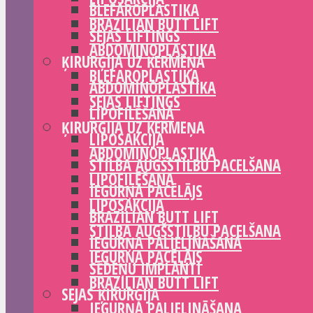
BLEFAROPLASTIKA
BRAZILIAN BUTT LIFT
SEJAS LIFTINGS
ABDOMINOPLASTIKA
ĶIRURĢIJA UZ ĶERMEŅA
BLEFAROPLASTIKA
ABDOMINOPLASTIKA
SEJAS LIFTINGS
LIPOFILĒŠANA
ĶIRURĢIJA UZ ĶERMEŅA
LIPOSAKCIJA
ABDOMINOPLASTIKA
STILBA AUGŠSTILBU PACELŠANA
LIPOFILĒŠANA
IEGURŅA PACĒLĀJS
LIPOSAKCIJA
BRAZILIAN BUTT LIFT
STILBA AUGŠSTILBU PACELŠANA
IEGURŅA PALIELINĀŠANA
IEGURŅA PACĒLĀJS
SĒDEŅU IMPLANTI
BRAZILIAN BUTT LIFT
SEJAS ĶIRURĢIJA
IEGURŅA PALIELINĀŠANA