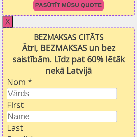
PASŪTĪT MŪSU QUOTE
X
BEZMAKSAS CITĀTS
Ātri, BEZMAKSAS un bez
saistībām. Līdz pat 60% lētāk
nekā Latvijā
Nom
*
First
Last