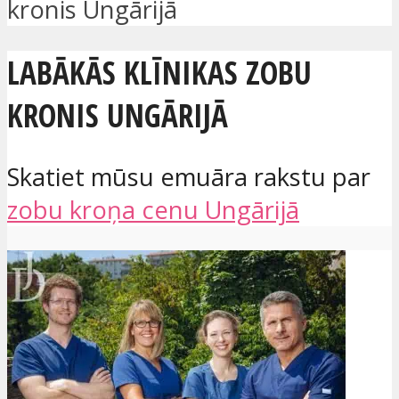
kronis Ungārijā
LABĀKĀS KLĪNIKAS ZOBU
KRONIS UNGĀRIJĀ
Skatiet mūsu emuāra rakstu par
zobu kroņa cenu Ungārijā