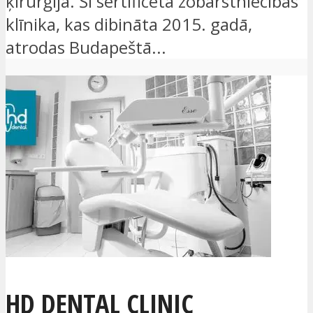
ķirurģijā. Šī sertificētā zobārstniecības
klīnika, kas dibināta 2015. gadā,
atrodas Budapeštā...
HD DENTAL CLINIC