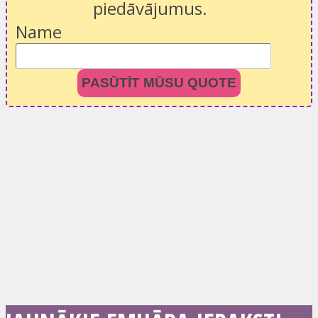
piedāvājumus.
Name
PASŪTĪT MŪSU QUOTE