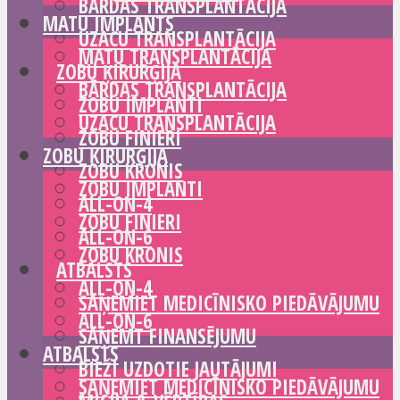
BĀRDAS TRANSPLANTĀCIJA
MATU IMPLANTS
UZACU TRANSPLANTĀCIJA
MATU TRANSPLANTĀCIJA
ZOBU ĶIRURĢIJA
BĀRDAS TRANSPLANTĀCIJA
ZOBU IMPLANTI
UZACU TRANSPLANTĀCIJA
ZOBU FINIERI
ZOBU ĶIRURĢIJA
ZOBU KRONIS
ZOBU IMPLANTI
ALL-ON-4
ZOBU FINIERI
ALL-ON-6
ZOBU KRONIS
ATBALSTS
ALL-ON-4
SAŅEMIET MEDICĪNISKO PIEDĀVĀJUMU
ALL-ON-6
SAŅEMT FINANSĒJUMU
ATBALSTS
BIEŽI UZDOTIE JAUTĀJUMI
SAŅEMIET MEDICĪNISKO PIEDĀVĀJUMU