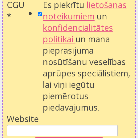
CGU
Es piekrītu
lietošanas
*
noteikumiem
un
konfidencialitātes
politikai
un mana
pieprasījuma
nosūtīšanu veselības
aprūpes speciālistiem,
lai viņi iegūtu
piemērotus
piedāvājumus.
Website