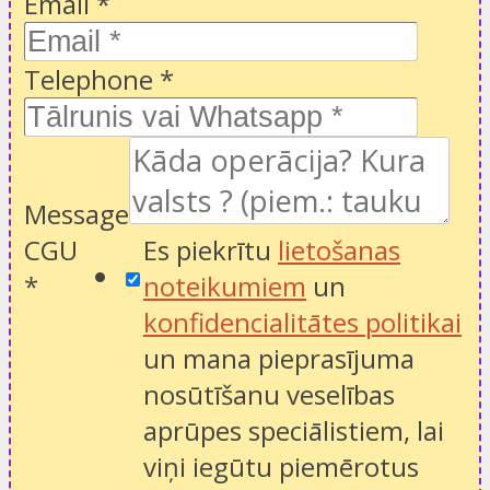
Email
*
Telephone
*
Message
CGU
Es piekrītu
lietošanas
*
noteikumiem
un
konfidencialitātes politikai
un mana pieprasījuma
nosūtīšanu veselības
aprūpes speciālistiem, lai
viņi iegūtu piemērotus