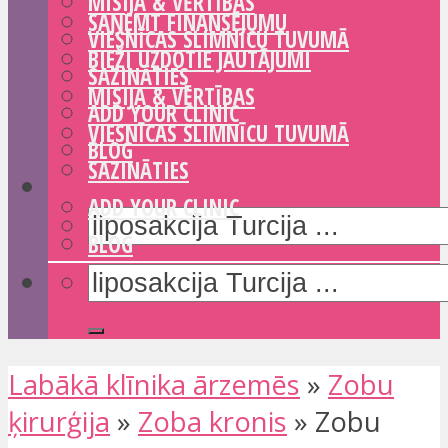
MISIJA & VĒRTĪBAS
SAŅEMT FINANSĒJUMU
VIESNĪCAS SLIMNĪCU TUVUMĀ
BIEŽI UZDOTIE JAUTĀJUMI
SAZINĀTIES
MISIJA & VĒRTĪBAS
ADD YOUR CLINIC
VIESNĪCAS SLIMNĪCU TUVUMĀ
BLOG
SAZINĀTIES
ADD YOUR CLINIC
BLOG
Labākā klīnika ārzemēs
»
Zobu
ķirurģija
»
Zoba kronis
»
Zobu