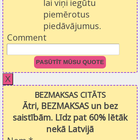
lai viņi iegūtu
piemērotus
piedāvājumus.
Comment
PASŪTĪT MŪSU QUOTE
X
BEZMAKSAS CITĀTS
Ātri, BEZMAKSAS un bez
saistībām. Līdz pat 60% lētāk
nekā Latvijā