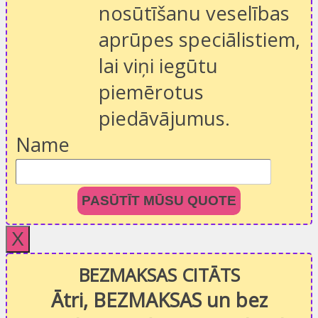
nosūtīšanu veselības
aprūpes speciālistiem,
lai viņi iegūtu
piemērotus
piedāvājumus.
Name
PASŪTĪT MŪSU QUOTE
X
BEZMAKSAS CITĀTS
Ātri, BEZMAKSAS un bez