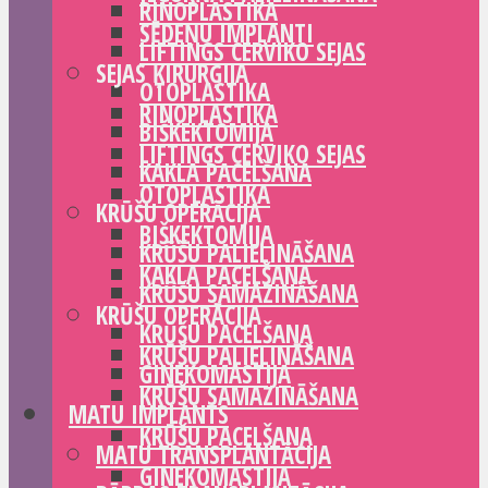
RINOPLASTIKA
SĒDEŅU IMPLANTI
LIFTINGS CERVIKO SEJAS
SEJAS ĶIRURĢIJA
OTOPLASTIKA
RINOPLASTIKA
BIŠKEKTOMIJA
LIFTINGS CERVIKO SEJAS
KAKLA PACELŠANA
OTOPLASTIKA
KRŪŠU OPERĀCIJA
BIŠKEKTOMIJA
KRŪŠU PALIELINĀŠANA
KAKLA PACELŠANA
KRŪŠU SAMAZINĀŠANA
KRŪŠU OPERĀCIJA
KRŪŠU PACELŠANA
KRŪŠU PALIELINĀŠANA
GINEKOMASTIJA
KRŪŠU SAMAZINĀŠANA
MATU IMPLANTS
KRŪŠU PACELŠANA
MATU TRANSPLANTĀCIJA
GINEKOMASTIJA