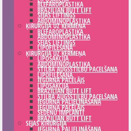
BLEFAROPLASTIKA
BRAZILIAN BUTT LIFT
SEJAS LIFTINGS
ABDOMINOPLASTIKA
ĶIRURĢIJA UZ ĶERMEŅA
BLEFAROPLASTIKA
ABDOMINOPLASTIKA
SEJAS LIFTINGS
LIPOFILĒŠANA
ĶIRURĢIJA UZ ĶERMEŅA
LIPOSAKCIJA
ABDOMINOPLASTIKA
STILBA AUGŠSTILBU PACELŠANA
LIPOFILĒŠANA
IEGURŅA PACĒLĀJS
LIPOSAKCIJA
BRAZILIAN BUTT LIFT
STILBA AUGŠSTILBU PACELŠANA
IEGURŅA PALIELINĀŠANA
IEGURŅA PACĒLĀJS
SĒDEŅU IMPLANTI
BRAZILIAN BUTT LIFT
SEJAS ĶIRURĢIJA
IEGURŅA PALIELINĀŠANA