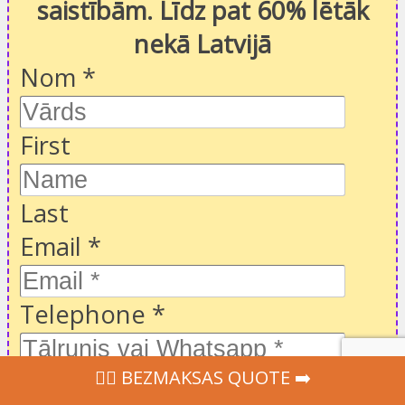
saistībām. Līdz pat 60% lētāk
nekā Latvijā
Nom
*
First
Last
Email
*
Telephone
*
‍👩‍⚕ BEZMAKSAS QUOTE ➡️
Message