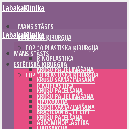
LabakaKlinika
MANS STĀSTS
LabakaKlinika
ESTĒTISKĀ ĶIRURĢIJA
TOP 10 PLASTISKĀ ĶIRURĢIJA
MANS STĀSTS
RINOPLASTIKA
ESTĒTISKĀ ĶIRURĢIJA
KRŪŠU PALIELINĀŠANA
TOP 10 PLASTISKĀ ĶIRURĢIJA
KRŪŠU SAMAZINĀŠANA
RINOPLASTIKA
KRŪŠU PACELŠANA
KRŪŠU PALIELINĀŠANA
LIPOSAKCIJA
KRŪŠU SAMAZINĀŠANA
BRAZILIAN BUTT LIFT
KRŪŠU PACELŠANA
ABDOMINOPLASTIKA
LIPOSAKCIJA