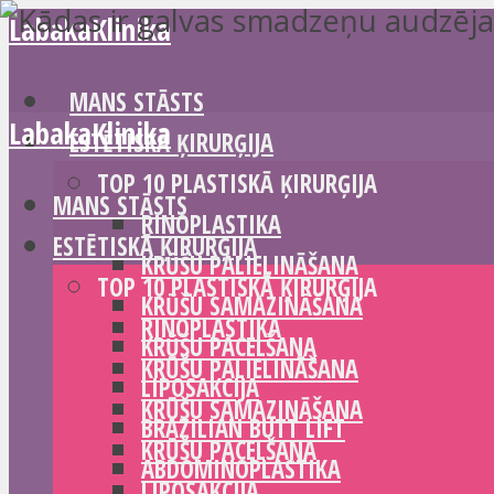
LabakaKlinika
MANS STĀSTS
LabakaKlinika
ESTĒTISKĀ ĶIRURĢIJA
TOP 10 PLASTISKĀ ĶIRURĢIJA
MANS STĀSTS
RINOPLASTIKA
ESTĒTISKĀ ĶIRURĢIJA
KRŪŠU PALIELINĀŠANA
TOP 10 PLASTISKĀ ĶIRURĢIJA
KRŪŠU SAMAZINĀŠANA
RINOPLASTIKA
KRŪŠU PACELŠANA
KRŪŠU PALIELINĀŠANA
LIPOSAKCIJA
KRŪŠU SAMAZINĀŠANA
BRAZILIAN BUTT LIFT
KRŪŠU PACELŠANA
ABDOMINOPLASTIKA
LIPOSAKCIJA