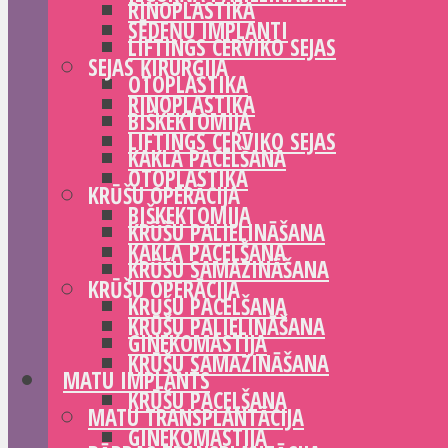
RINOPLASTIKA
SĒDEŅU IMPLANTI
LIFTINGS CERVIKO SEJAS
SEJAS ĶIRURĢIJA
OTOPLASTIKA
RINOPLASTIKA
BIŠKEKTOMIJA
LIFTINGS CERVIKO SEJAS
KAKLA PACELŠANA
OTOPLASTIKA
KRŪŠU OPERĀCIJA
BIŠKEKTOMIJA
KRŪŠU PALIELINĀŠANA
KAKLA PACELŠANA
KRŪŠU SAMAZINĀŠANA
KRŪŠU OPERĀCIJA
KRŪŠU PACELŠANA
KRŪŠU PALIELINĀŠANA
GINEKOMASTIJA
KRŪŠU SAMAZINĀŠANA
MATU IMPLANTS
KRŪŠU PACELŠANA
MATU TRANSPLANTĀCIJA
GINEKOMASTIJA