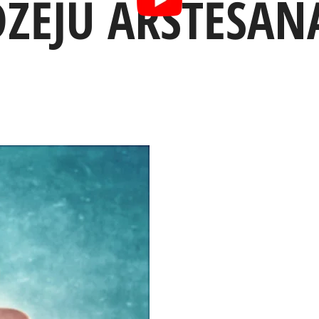
ĒJU ĀRSTĒŠANA