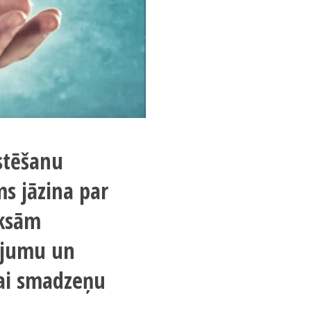
stēšanu
ums jāzina par
aksām
ājumu un
gai smadzeņu