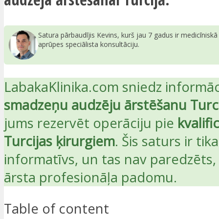
Satura pārbaudījis Kevins, kurš jau 7 gadus ir medicīnisk
aprūpes speciālista konsultāciju.
LabakaKlinika.com sniedz informāc
smadzeņu audzēju ārstēšanu Turci
jums rezervēt operāciju pie
kvalif
Turcijas ķirurgiem
. Šis saturs ir tika
informatīvs, un tas nav paredzēts, 
ārsta profesionāļa padomu.
Table of content