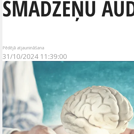
SMADZEŅU AUDZ
Pēdējā atjaunināšana
31/10/2024 11:39:00