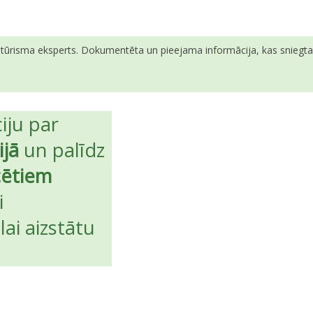
ā tūrisma eksperts. Dokumentēta un pieejama informācija, kas sniegta v
iju par
jā
un palīdz
icētiem
i
lai aizstātu