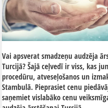
Vai apsverat smadzeņu audzēja ār
Turcijā? Šajā ceļvedī ir viss, kas j
procedūru, atveseļošanos un izm
Stambulā. Pieprasiet cenu piedāv
saņemiet vislabāko cenu veiksmī
audzēja ārstēšanai Turcijā.