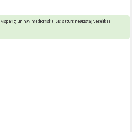
ispārīgi un nav medicīniska. Šis saturs neaizstāj veselības