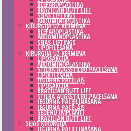
BLEFAROPLASTIKA
BRAZILIAN BUTT LIFT
SEJAS LIFTINGS
ABDOMINOPLASTIKA
ĶIRURĢIJA UZ ĶERMEŅA
BLEFAROPLASTIKA
ABDOMINOPLASTIKA
SEJAS LIFTINGS
LIPOFILĒŠANA
ĶIRURĢIJA UZ ĶERMEŅA
LIPOSAKCIJA
ABDOMINOPLASTIKA
STILBA AUGŠSTILBU PACELŠANA
LIPOFILĒŠANA
IEGURŅA PACĒLĀJS
LIPOSAKCIJA
BRAZILIAN BUTT LIFT
STILBA AUGŠSTILBU PACELŠANA
IEGURŅA PALIELINĀŠANA
IEGURŅA PACĒLĀJS
SĒDEŅU IMPLANTI
BRAZILIAN BUTT LIFT
SEJAS ĶIRURĢIJA
IEGURŅA PALIELINĀŠANA