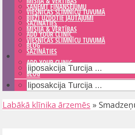
MISIJA & VĒRTĪBAS
SAŅEMT FINANSĒJUMU
VIESNĪCAS SLIMNĪCU TUVUMĀ
BIEŽI UZDOTIE JAUTĀJUMI
SAZINĀTIES
MISIJA & VĒRTĪBAS
ADD YOUR CLINIC
VIESNĪCAS SLIMNĪCU TUVUMĀ
BLOG
SAZINĀTIES
ADD YOUR CLINIC
BLOG
Labākā klīnika ārzemēs
»
Smadzeņu