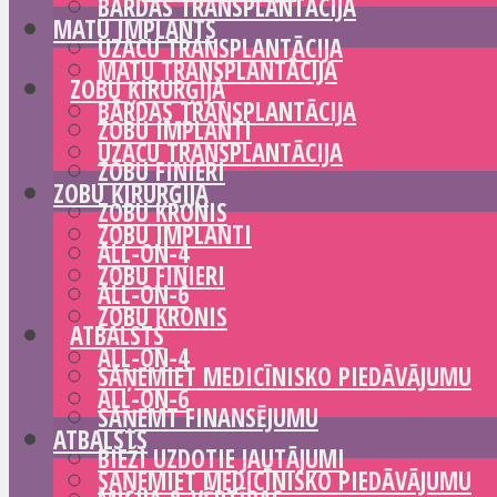
BĀRDAS TRANSPLANTĀCIJA
MATU IMPLANTS
UZACU TRANSPLANTĀCIJA
MATU TRANSPLANTĀCIJA
ZOBU ĶIRURĢIJA
BĀRDAS TRANSPLANTĀCIJA
ZOBU IMPLANTI
UZACU TRANSPLANTĀCIJA
ZOBU FINIERI
ZOBU ĶIRURĢIJA
ZOBU KRONIS
ZOBU IMPLANTI
ALL-ON-4
ZOBU FINIERI
ALL-ON-6
ZOBU KRONIS
ATBALSTS
ALL-ON-4
SAŅEMIET MEDICĪNISKO PIEDĀVĀJUMU
ALL-ON-6
SAŅEMT FINANSĒJUMU
ATBALSTS
BIEŽI UZDOTIE JAUTĀJUMI
SAŅEMIET MEDICĪNISKO PIEDĀVĀJUMU