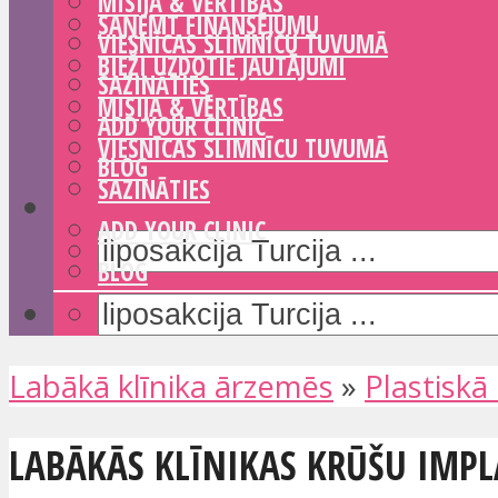
MISIJA & VĒRTĪBAS
SAŅEMT FINANSĒJUMU
VIESNĪCAS SLIMNĪCU TUVUMĀ
BIEŽI UZDOTIE JAUTĀJUMI
SAZINĀTIES
MISIJA & VĒRTĪBAS
ADD YOUR CLINIC
VIESNĪCAS SLIMNĪCU TUVUMĀ
BLOG
SAZINĀTIES
ADD YOUR CLINIC
BLOG
Labākā klīnika ārzemēs
»
Plastiskā 
LABĀKĀS KLĪNIKAS KRŪŠU IM