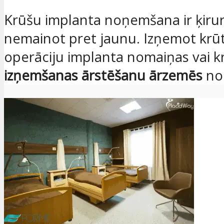
Krūšu implanta noņemšana ir ķiru
nemainot pret jaunu. Izņemot krūtis
operāciju implanta nomaiņas vai k
izņemšanas ārstēšanu ārzemēs
no 