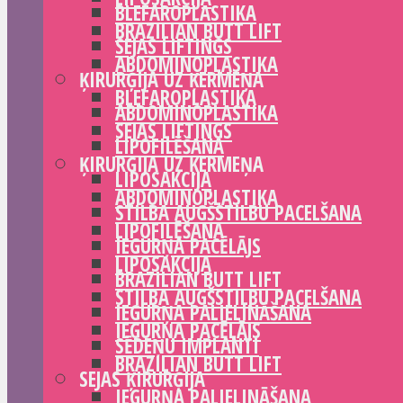
BLEFAROPLASTIKA
BRAZILIAN BUTT LIFT
SEJAS LIFTINGS
ABDOMINOPLASTIKA
ĶIRURĢIJA UZ ĶERMEŅA
BLEFAROPLASTIKA
ABDOMINOPLASTIKA
SEJAS LIFTINGS
LIPOFILĒŠANA
ĶIRURĢIJA UZ ĶERMEŅA
LIPOSAKCIJA
ABDOMINOPLASTIKA
STILBA AUGŠSTILBU PACELŠANA
LIPOFILĒŠANA
IEGURŅA PACĒLĀJS
LIPOSAKCIJA
BRAZILIAN BUTT LIFT
STILBA AUGŠSTILBU PACELŠANA
IEGURŅA PALIELINĀŠANA
IEGURŅA PACĒLĀJS
SĒDEŅU IMPLANTI
BRAZILIAN BUTT LIFT
SEJAS ĶIRURĢIJA
IEGURŅA PALIELINĀŠANA