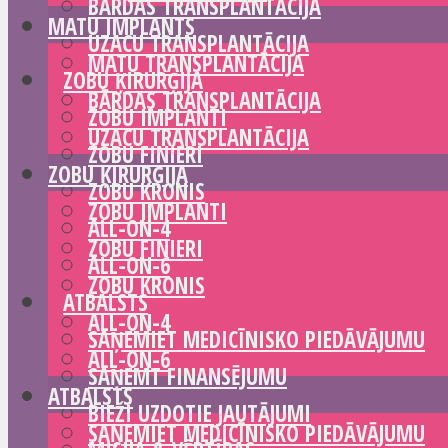
BĀRDAS TRANSPLANTĀCIJA
MATU IMPLANTS
UZACU TRANSPLANTĀCIJA
MATU TRANSPLANTĀCIJA
ZOBU ĶIRURĢIJA
BĀRDAS TRANSPLANTĀCIJA
ZOBU IMPLANTI
UZACU TRANSPLANTĀCIJA
ZOBU FINIERI
ZOBU ĶIRURĢIJA
ZOBU KRONIS
ZOBU IMPLANTI
ALL-ON-4
ZOBU FINIERI
ALL-ON-6
ZOBU KRONIS
ATBALSTS
ALL-ON-4
SAŅEMIET MEDICĪNISKO PIEDĀVĀJUMU
ALL-ON-6
SAŅEMT FINANSĒJUMU
ATBALSTS
BIEŽI UZDOTIE JAUTĀJUMI
SAŅEMIET MEDICĪNISKO PIEDĀVĀJUMU