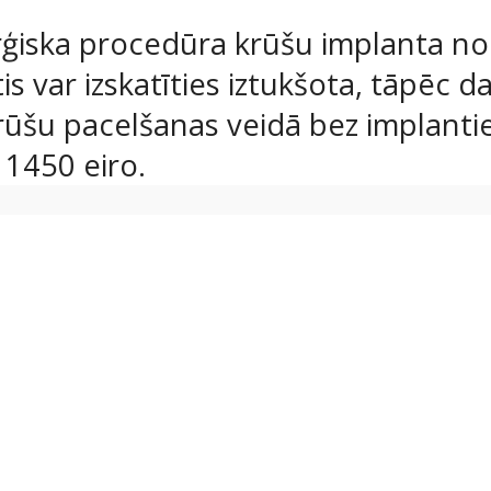
rģiska procedūra krūšu implanta n
 var izskatīties iztukšota, tāpēc da
rūšu pacelšanas veidā bez implanti
1450 eiro.