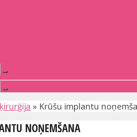
ķirurģija
»
Krūšu implantu noņemš
PLANTU NOŅEMŠANA