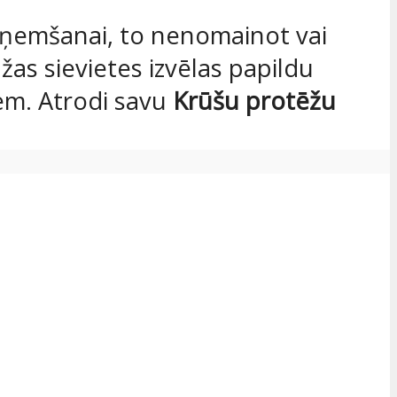
oņemšanai, to nenomainot vai
žas sievietes izvēlas papildu
em. Atrodi savu
Krūšu protēžu