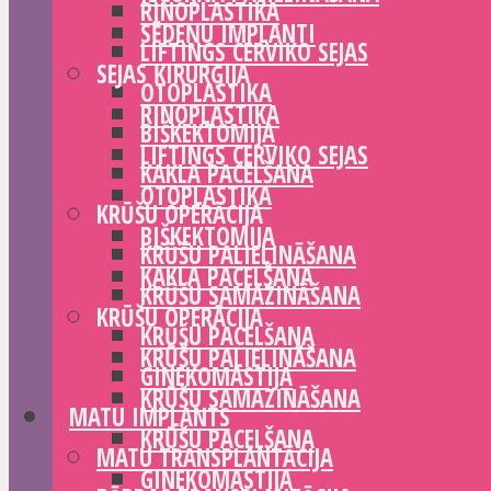
RINOPLASTIKA
SĒDEŅU IMPLANTI
LIFTINGS CERVIKO SEJAS
SEJAS ĶIRURĢIJA
OTOPLASTIKA
RINOPLASTIKA
BIŠKEKTOMIJA
LIFTINGS CERVIKO SEJAS
KAKLA PACELŠANA
OTOPLASTIKA
KRŪŠU OPERĀCIJA
BIŠKEKTOMIJA
KRŪŠU PALIELINĀŠANA
KAKLA PACELŠANA
KRŪŠU SAMAZINĀŠANA
KRŪŠU OPERĀCIJA
KRŪŠU PACELŠANA
KRŪŠU PALIELINĀŠANA
GINEKOMASTIJA
KRŪŠU SAMAZINĀŠANA
MATU IMPLANTS
KRŪŠU PACELŠANA
MATU TRANSPLANTĀCIJA
GINEKOMASTIJA