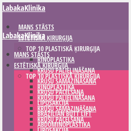
LabakaKlinika
MANS STĀSTS
LabakaKlinika
ESTĒTISKĀ ĶIRURĢIJA
TOP 10 PLASTISKĀ ĶIRURĢIJA
MANS STĀSTS
RINOPLASTIKA
ESTĒTISKĀ ĶIRURĢIJA
KRŪŠU PALIELINĀŠANA
TOP 10 PLASTISKĀ ĶIRURĢIJA
KRŪŠU SAMAZINĀŠANA
RINOPLASTIKA
KRŪŠU PACELŠANA
KRŪŠU PALIELINĀŠANA
LIPOSAKCIJA
KRŪŠU SAMAZINĀŠANA
BRAZILIAN BUTT LIFT
KRŪŠU PACELŠANA
ABDOMINOPLASTIKA
LIPOSAKCIJA