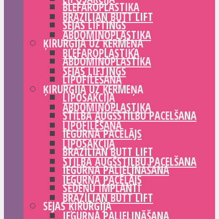
BLEFAROPLASTIKA
BRAZILIAN BUTT LIFT
SEJAS LIFTINGS
ABDOMINOPLASTIKA
ĶIRURĢIJA UZ ĶERMEŅA
BLEFAROPLASTIKA
ABDOMINOPLASTIKA
SEJAS LIFTINGS
LIPOFILĒŠANA
ĶIRURĢIJA UZ ĶERMEŅA
LIPOSAKCIJA
ABDOMINOPLASTIKA
STILBA AUGŠSTILBU PACELŠANA
LIPOFILĒŠANA
IEGURŅA PACĒLĀJS
LIPOSAKCIJA
BRAZILIAN BUTT LIFT
STILBA AUGŠSTILBU PACELŠANA
IEGURŅA PALIELINĀŠANA
IEGURŅA PACĒLĀJS
SĒDEŅU IMPLANTI
BRAZILIAN BUTT LIFT
SEJAS ĶIRURĢIJA
IEGURŅA PALIELINĀŠANA