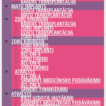
BĀRDAS TRANSPLANTĀCIJA
MATU IMPLANTS
UZACU TRANSPLANTĀCIJA
MATU TRANSPLANTĀCIJA
ZOBU ĶIRURĢIJA
BĀRDAS TRANSPLANTĀCIJA
ZOBU IMPLANTI
UZACU TRANSPLANTĀCIJA
ZOBU FINIERI
ZOBU ĶIRURĢIJA
ZOBU KRONIS
ZOBU IMPLANTI
ALL-ON-4
ZOBU FINIERI
ALL-ON-6
ZOBU KRONIS
ATBALSTS
ALL-ON-4
SAŅEMIET MEDICĪNISKO PIEDĀVĀJUMU
ALL-ON-6
SAŅEMT FINANSĒJUMU
ATBALSTS
BIEŽI UZDOTIE JAUTĀJUMI
SAŅEMIET MEDICĪNISKO PIEDĀVĀJUMU