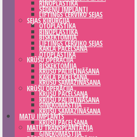
RINOPLASTIKA
SĒDEŅU IMPLANTI
LIFTINGS CERVIKO SEJAS
SEJAS ĶIRURĢIJA
OTOPLASTIKA
RINOPLASTIKA
BIŠKEKTOMIJA
LIFTINGS CERVIKO SEJAS
KAKLA PACELŠANA
OTOPLASTIKA
KRŪŠU OPERĀCIJA
BIŠKEKTOMIJA
KRŪŠU PALIELINĀŠANA
KAKLA PACELŠANA
KRŪŠU SAMAZINĀŠANA
KRŪŠU OPERĀCIJA
KRŪŠU PACELŠANA
KRŪŠU PALIELINĀŠANA
GINEKOMASTIJA
KRŪŠU SAMAZINĀŠANA
MATU IMPLANTS
KRŪŠU PACELŠANA
MATU TRANSPLANTĀCIJA
GINEKOMASTIJA