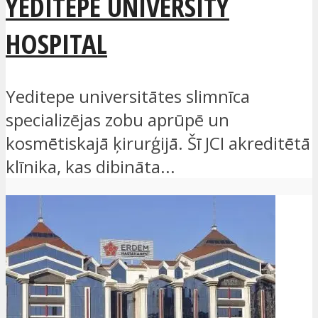
YEDITEPE UNIVERSITY
HOSPITAL
Yeditepe universitātes slimnīca
specializējas zobu aprūpē un
kosmētiskajā ķirurģijā. Šī JCI akreditētā
klīnika, kas dibināta...