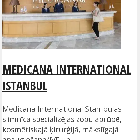
MEDICANA INTERNATIONAL
ISTANBUL
Medicana International Stambulas
slimnīca specializējas zobu aprūpē,
kosmētiskajā ķirurģijā, mākslīgajā
apaugļošanā/IVF un...