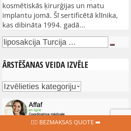
kosmētiskās ķirurģijas un matu
implantu jomā. Šī sertificētā klīnika,
kas dibināta 1994. gadā...
ĀRSTĒŠANAS VEIDA IZVĒLE
‍👩‍⚕ BEZMAKSAS QUOTE ➡️