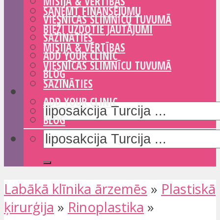
MISIJA & VĒRTĪBAS
SAŅEMT FINANSĒJUMU
VIESNĪCAS SLIMNĪCU TUVUMĀ
BIEŽI UZDOTIE JAUTĀJUMI
SAZINĀTIES
MISIJA & VĒRTĪBAS
ADD YOUR CLINIC
VIESNĪCAS SLIMNĪCU TUVUMĀ
BLOG
SAZINĀTIES
ADD YOUR CLINIC
BLOG
Labākā klīnika ārzemēs
»
Plastiskā
ķirurģija
»
Rinoplastika
»