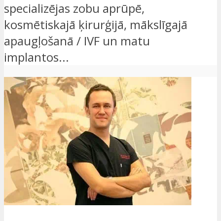
specializējas zobu aprūpē,
kosmētiskajā ķirurģijā, mākslīgajā
apaugļošanā / IVF un matu
implantos...