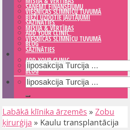
MISIJA & VĒRTĪBAS
SAŅEMT FINANSĒJUMU
VIESNĪCAS SLIMNĪCU TUVUMĀ
BIEŽI UZDOTIE JAUTĀJUMI
SAZINĀTIES
MISIJA & VĒRTĪBAS
ADD YOUR CLINIC
VIESNĪCAS SLIMNĪCU TUVUMĀ
BLOG
SAZINĀTIES
ADD YOUR CLINIC
BLOG
Labākā klīnika ārzemēs
»
Zobu
ķirurģija
»
Kaulu transplantācija