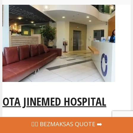
OTA JINEMED HOSPITAL
Ota & Jinemed slimnīca specializējas
‍👩‍⚕ BEZMAKSAS QUOTE ➡️