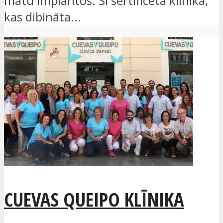
matu implantos. Šī sertificētā klīnika,
kas dibināta...
CUEVAS QUEIPO KLĪNIKA