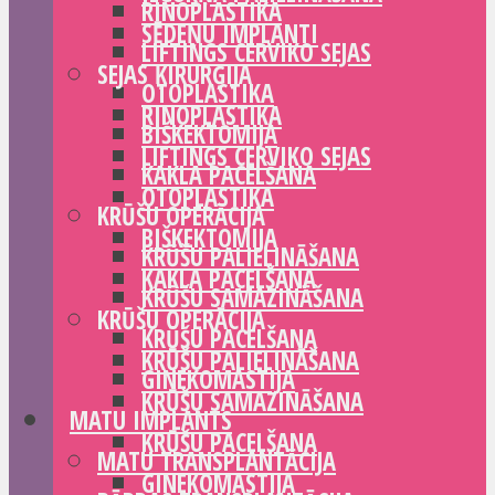
RINOPLASTIKA
SĒDEŅU IMPLANTI
LIFTINGS CERVIKO SEJAS
SEJAS ĶIRURĢIJA
OTOPLASTIKA
RINOPLASTIKA
BIŠKEKTOMIJA
LIFTINGS CERVIKO SEJAS
KAKLA PACELŠANA
OTOPLASTIKA
KRŪŠU OPERĀCIJA
BIŠKEKTOMIJA
KRŪŠU PALIELINĀŠANA
KAKLA PACELŠANA
KRŪŠU SAMAZINĀŠANA
KRŪŠU OPERĀCIJA
KRŪŠU PACELŠANA
KRŪŠU PALIELINĀŠANA
GINEKOMASTIJA
KRŪŠU SAMAZINĀŠANA
MATU IMPLANTS
KRŪŠU PACELŠANA
MATU TRANSPLANTĀCIJA
GINEKOMASTIJA