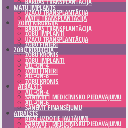
BĀRDAS TRANSPLANTĀCIJA
MATU IMPLANTS
UZACU TRANSPLANTĀCIJA
MATU TRANSPLANTĀCIJA
ZOBU ĶIRURĢIJA
BĀRDAS TRANSPLANTĀCIJA
ZOBU IMPLANTI
UZACU TRANSPLANTĀCIJA
ZOBU FINIERI
ZOBU ĶIRURĢIJA
ZOBU KRONIS
ZOBU IMPLANTI
ALL-ON-4
ZOBU FINIERI
ALL-ON-6
ZOBU KRONIS
ATBALSTS
ALL-ON-4
SAŅEMIET MEDICĪNISKO PIEDĀVĀJUMU
ALL-ON-6
SAŅEMT FINANSĒJUMU
ATBALSTS
BIEŽI UZDOTIE JAUTĀJUMI
SAŅEMIET MEDICĪNISKO PIEDĀVĀJUMU