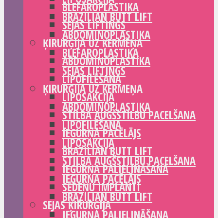
BLEFAROPLASTIKA
BRAZILIAN BUTT LIFT
SEJAS LIFTINGS
ABDOMINOPLASTIKA
ĶIRURĢIJA UZ ĶERMEŅA
BLEFAROPLASTIKA
ABDOMINOPLASTIKA
SEJAS LIFTINGS
LIPOFILĒŠANA
ĶIRURĢIJA UZ ĶERMEŅA
LIPOSAKCIJA
ABDOMINOPLASTIKA
STILBA AUGŠSTILBU PACELŠANA
LIPOFILĒŠANA
IEGURŅA PACĒLĀJS
LIPOSAKCIJA
BRAZILIAN BUTT LIFT
STILBA AUGŠSTILBU PACELŠANA
IEGURŅA PALIELINĀŠANA
IEGURŅA PACĒLĀJS
SĒDEŅU IMPLANTI
BRAZILIAN BUTT LIFT
SEJAS ĶIRURĢIJA
IEGURŅA PALIELINĀŠANA