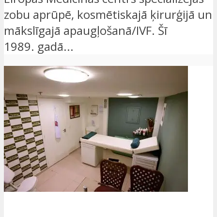
zobu aprūpē, kosmētiskajā ķirurģijā un
mākslīgajā apaugļošanā/IVF. Šī
1989. gadā...