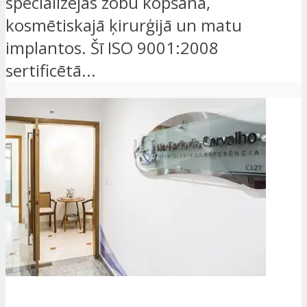
specializējas zobu kopšanā,
kosmētiskajā ķirurģijā un matu
implantos. Šī ISO 9001:2008
sertificētā...