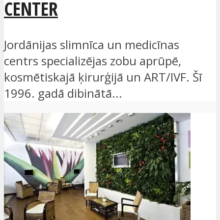
CENTER
Jordānijas slimnīca un medicīnas
centrs specializējas zobu aprūpē,
kosmētiskajā ķirurģijā un ART/IVF. Šī
1996. gadā dibinātā...