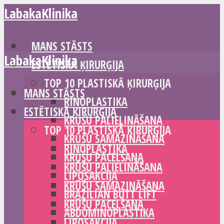
LabakaKlinika
MANS STĀSTS
LabakaKlinika
ESTĒTISKĀ ĶIRURĢIJA
TOP 10 PLASTISKĀ ĶIRURĢIJA
MANS STĀSTS
RINOPLASTIKA
ESTĒTISKĀ ĶIRURĢIJA
KRŪŠU PALIELINĀŠANA
TOP 10 PLASTISKĀ ĶIRURĢIJA
KRŪŠU SAMAZINĀŠANA
RINOPLASTIKA
KRŪŠU PACELŠANA
KRŪŠU PALIELINĀŠANA
LIPOSAKCIJA
KRŪŠU SAMAZINĀŠANA
BRAZILIAN BUTT LIFT
KRŪŠU PACELŠANA
ABDOMINOPLASTIKA
LIPOSAKCIJA