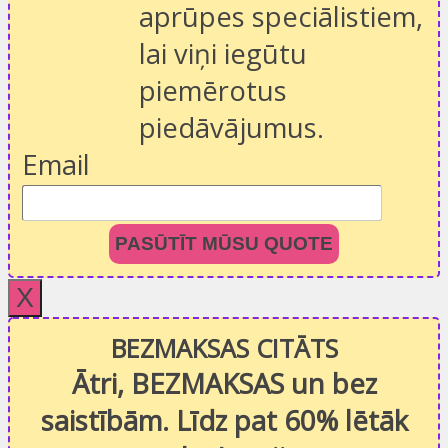
aprūpes speciālistiem,
lai viņi iegūtu
piemērotus
piedāvājumus.
Email
PASŪTĪT MŪSU QUOTE
X
BEZMAKSAS CITĀTS
Ātri, BEZMAKSAS un bez
saistībām. Līdz pat 60% lētāk