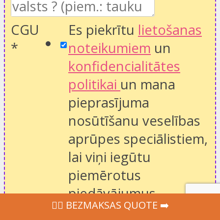
CGU
Es piekrītu
lietošanas
*
noteikumiem
un
konfidencialitātes
politikai
un mana
pieprasījuma
nosūtīšanu veselības
aprūpes speciālistiem,
lai viņi iegūtu
piemērotus
piedāvājumus.
‍👩‍⚕ BEZMAKSAS QUOTE ➡️
Message