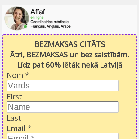
BEZMAKSAS CITĀTS
Ātri, BEZMAKSAS un bez saistībām.
Līdz pat 60% lētāk nekā Latvijā
Nom
*
First
Last
Email
*