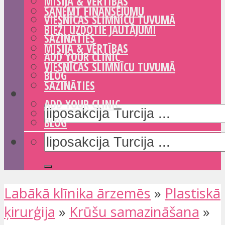
MISIJA & VĒRTĪBAS
SAŅEMT FINANSĒJUMU
VIESNĪCAS SLIMNĪCU TUVUMĀ
BIEŽI UZDOTIE JAUTĀJUMI
SAZINĀTIES
MISIJA & VĒRTĪBAS
ADD YOUR CLINIC
VIESNĪCAS SLIMNĪCU TUVUMĀ
BLOG
SAZINĀTIES
ADD YOUR CLINIC
BLOG
Labākā klīnika ārzemēs
»
Plastiskā
ķirurģija
»
Krūšu samazināšana
»