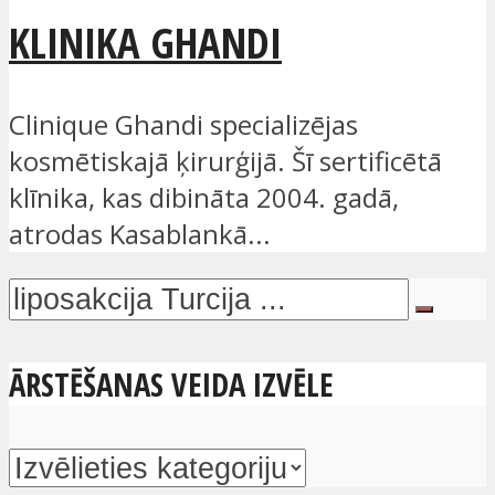
KLINIKA GHANDI
Clinique Ghandi specializējas
kosmētiskajā ķirurģijā. Šī sertificētā
klīnika, kas dibināta 2004. gadā,
atrodas Kasablankā...
ĀRSTĒŠANAS VEIDA IZVĒLE