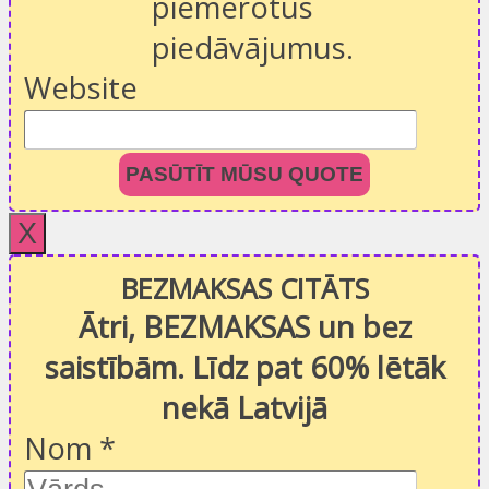
piemērotus
piedāvājumus.
Website
PASŪTĪT MŪSU QUOTE
X
BEZMAKSAS CITĀTS
Ātri, BEZMAKSAS un bez
saistībām. Līdz pat 60% lētāk
nekā Latvijā
Nom
*