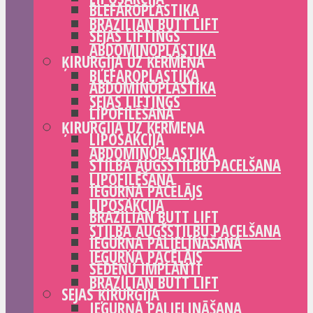
BLEFAROPLASTIKA
BRAZILIAN BUTT LIFT
SEJAS LIFTINGS
ABDOMINOPLASTIKA
ĶIRURĢIJA UZ ĶERMEŅA
BLEFAROPLASTIKA
ABDOMINOPLASTIKA
SEJAS LIFTINGS
LIPOFILĒŠANA
ĶIRURĢIJA UZ ĶERMEŅA
LIPOSAKCIJA
ABDOMINOPLASTIKA
STILBA AUGŠSTILBU PACELŠANA
LIPOFILĒŠANA
IEGURŅA PACĒLĀJS
LIPOSAKCIJA
BRAZILIAN BUTT LIFT
STILBA AUGŠSTILBU PACELŠANA
IEGURŅA PALIELINĀŠANA
IEGURŅA PACĒLĀJS
SĒDEŅU IMPLANTI
BRAZILIAN BUTT LIFT
SEJAS ĶIRURĢIJA
IEGURŅA PALIELINĀŠANA