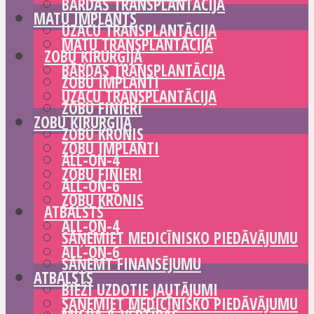
BĀRDAS TRANSPLANTĀCIJA
MATU IMPLANTS
UZACU TRANSPLANTĀCIJA
MATU TRANSPLANTĀCIJA
ZOBU ĶIRURĢIJA
BĀRDAS TRANSPLANTĀCIJA
ZOBU IMPLANTI
UZACU TRANSPLANTĀCIJA
ZOBU FINIERI
ZOBU ĶIRURĢIJA
ZOBU KRONIS
ZOBU IMPLANTI
ALL-ON-4
ZOBU FINIERI
ALL-ON-6
ZOBU KRONIS
ATBALSTS
ALL-ON-4
SAŅEMIET MEDICĪNISKO PIEDĀVĀJUMU
ALL-ON-6
SAŅEMT FINANSĒJUMU
ATBALSTS
BIEŽI UZDOTIE JAUTĀJUMI
SAŅEMIET MEDICĪNISKO PIEDĀVĀJUMU