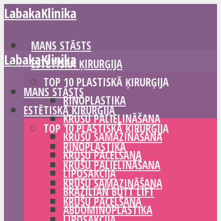
LabakaKlinika
MANS STĀSTS
LabakaKlinika
ESTĒTISKĀ ĶIRURĢIJA
TOP 10 PLASTISKĀ ĶIRURĢIJA
MANS STĀSTS
RINOPLASTIKA
ESTĒTISKĀ ĶIRURĢIJA
KRŪŠU PALIELINĀŠANA
TOP 10 PLASTISKĀ ĶIRURĢIJA
KRŪŠU SAMAZINĀŠANA
RINOPLASTIKA
KRŪŠU PACELŠANA
KRŪŠU PALIELINĀŠANA
LIPOSAKCIJA
KRŪŠU SAMAZINĀŠANA
BRAZILIAN BUTT LIFT
KRŪŠU PACELŠANA
ABDOMINOPLASTIKA
LIPOSAKCIJA