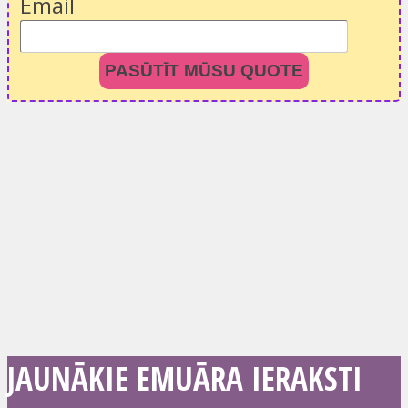
Email
PASŪTĪT MŪSU QUOTE
JAUNĀKIE EMUĀRA IERAKSTI