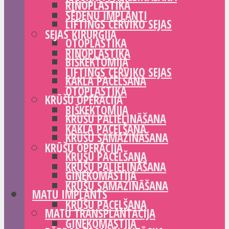
RINOPLASTIKA
SĒDEŅU IMPLANTI
LIFTINGS CERVIKO SEJAS
SEJAS ĶIRURĢIJA
OTOPLASTIKA
RINOPLASTIKA
BIŠKEKTOMIJA
LIFTINGS CERVIKO SEJAS
KAKLA PACELŠANA
OTOPLASTIKA
KRŪŠU OPERĀCIJA
BIŠKEKTOMIJA
KRŪŠU PALIELINĀŠANA
KAKLA PACELŠANA
KRŪŠU SAMAZINĀŠANA
KRŪŠU OPERĀCIJA
KRŪŠU PACELŠANA
KRŪŠU PALIELINĀŠANA
GINEKOMASTIJA
KRŪŠU SAMAZINĀŠANA
MATU IMPLANTS
KRŪŠU PACELŠANA
MATU TRANSPLANTĀCIJA
GINEKOMASTIJA