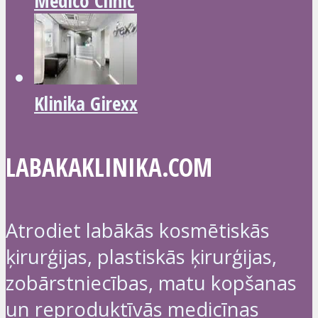
Medico Clinic
Klinika Girexx
LABAKAKLINIKA.COM
Atrodiet labākās kosmētiskās
ķirurģijas, plastiskās ķirurģijas,
zobārstniecības, matu kopšanas
un reproduktīvās medicīnas