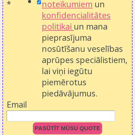
*
noteikumiem
un
konfidencialitātes
politikai
un mana
pieprasījuma
nosūtīšanu veselības
aprūpes speciālistiem,
lai viņi iegūtu
piemērotus
piedāvājumus.
Email
PASŪTĪT MŪSU QUOTE