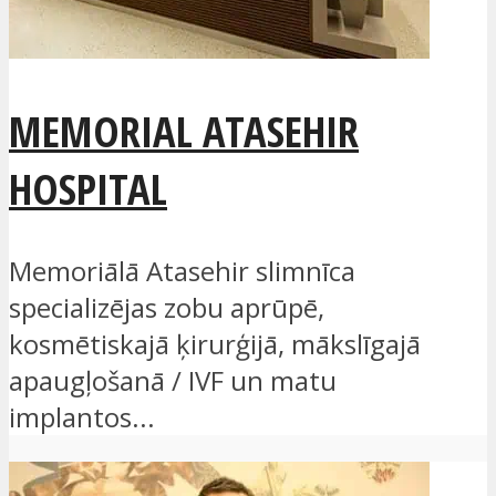
MEMORIAL ATASEHIR
HOSPITAL
Memoriālā Atasehir slimnīca
specializējas zobu aprūpē,
kosmētiskajā ķirurģijā, mākslīgajā
apaugļošanā / IVF un matu
implantos...