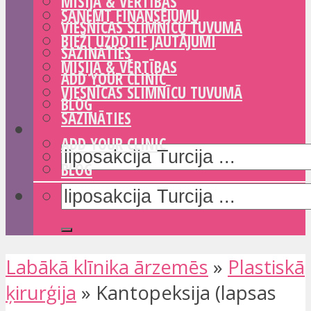
MISIJA & VĒRTĪBAS
SAŅEMT FINANSĒJUMU
VIESNĪCAS SLIMNĪCU TUVUMĀ
BIEŽI UZDOTIE JAUTĀJUMI
SAZINĀTIES
MISIJA & VĒRTĪBAS
ADD YOUR CLINIC
VIESNĪCAS SLIMNĪCU TUVUMĀ
BLOG
SAZINĀTIES
ADD YOUR CLINIC
BLOG
Labākā klīnika ārzemēs
»
Plastiskā
ķirurģija
»
Kantopeksija (lapsas