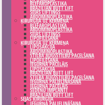
BLEFAROPLASTIKA
BRAZILIAN BUTT LIFT
SEJAS LIFTINGS
ABDOMINOPLASTIKA
ĶIRURĢIJA UZ ĶERMEŅA
BLEFAROPLASTIKA
ABDOMINOPLASTIKA
SEJAS LIFTINGS
LIPOFILĒŠANA
ĶIRURĢIJA UZ ĶERMEŅA
LIPOSAKCIJA
ABDOMINOPLASTIKA
STILBA AUGŠSTILBU PACELŠANA
LIPOFILĒŠANA
IEGURŅA PACĒLĀJS
LIPOSAKCIJA
BRAZILIAN BUTT LIFT
STILBA AUGŠSTILBU PACELŠANA
IEGURŅA PALIELINĀŠANA
IEGURŅA PACĒLĀJS
SĒDEŅU IMPLANTI
BRAZILIAN BUTT LIFT
SEJAS ĶIRURĢIJA
IEGURŅA PALIELINĀŠANA