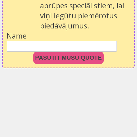
aprūpes speciālistiem, lai
viņi iegūtu piemērotus
piedāvājumus.
Name
PASŪTĪT MŪSU QUOTE