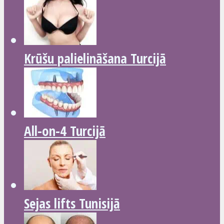
Krūšu palielināšana Turcijā
All-on-4 Turcijā
Sejas lifts Tunisijā