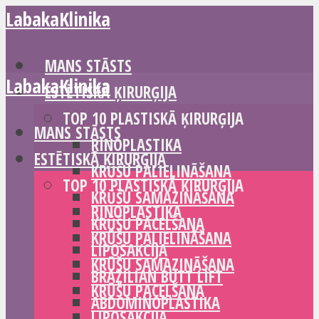
LabakaKlinika
MANS STĀSTS
LabakaKlinika
ESTĒTISKĀ ĶIRURĢIJA
TOP 10 PLASTISKĀ ĶIRURĢIJA
MANS STĀSTS
RINOPLASTIKA
ESTĒTISKĀ ĶIRURĢIJA
KRŪŠU PALIELINĀŠANA
TOP 10 PLASTISKĀ ĶIRURĢIJA
KRŪŠU SAMAZINĀŠANA
RINOPLASTIKA
KRŪŠU PACELŠANA
KRŪŠU PALIELINĀŠANA
LIPOSAKCIJA
KRŪŠU SAMAZINĀŠANA
BRAZILIAN BUTT LIFT
KRŪŠU PACELŠANA
ABDOMINOPLASTIKA
LIPOSAKCIJA