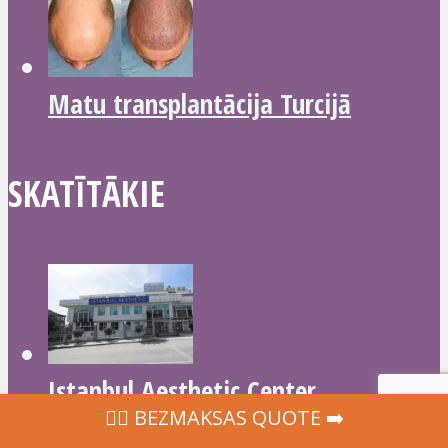
Matu transplantācija Turcijā
SKATĪTĀKIE
Istanbul Aesthetic Center
‍👩‍⚕ BEZMAKSAS QUOTE ➡️