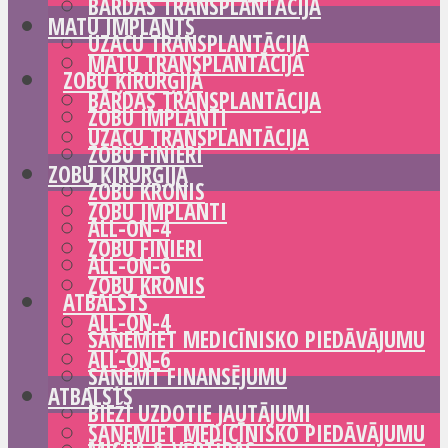
BĀRDAS TRANSPLANTĀCIJA
MATU IMPLANTS
UZACU TRANSPLANTĀCIJA
MATU TRANSPLANTĀCIJA
ZOBU ĶIRURĢIJA
BĀRDAS TRANSPLANTĀCIJA
ZOBU IMPLANTI
UZACU TRANSPLANTĀCIJA
ZOBU FINIERI
ZOBU ĶIRURĢIJA
ZOBU KRONIS
ZOBU IMPLANTI
ALL-ON-4
ZOBU FINIERI
ALL-ON-6
ZOBU KRONIS
ATBALSTS
ALL-ON-4
SAŅEMIET MEDICĪNISKO PIEDĀVĀJUMU
ALL-ON-6
SAŅEMT FINANSĒJUMU
ATBALSTS
BIEŽI UZDOTIE JAUTĀJUMI
SAŅEMIET MEDICĪNISKO PIEDĀVĀJUMU