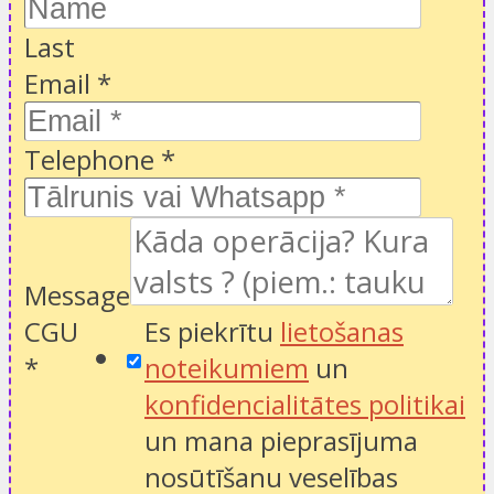
Last
Email
*
Telephone
*
Message
CGU
Es piekrītu
lietošanas
*
noteikumiem
un
konfidencialitātes politikai
un mana pieprasījuma
nosūtīšanu veselības