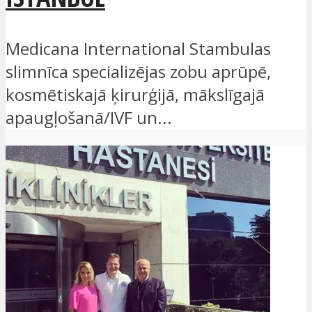
Medicana International Stambulas
slimnīca specializējas zobu aprūpē,
kosmētiskajā ķirurģijā, mākslīgajā
apaugļošanā/IVF un...