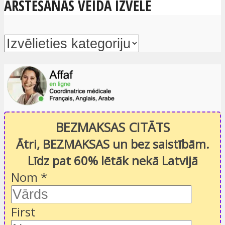
ĀRSTĒŠANAS VEIDA IZVĒLE
BEZMAKSAS CITĀTS
Ātri, BEZMAKSAS un bez saistībām.
Līdz pat 60% lētāk nekā Latvijā
Nom
*
First