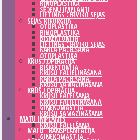
RINOPLASTIKA
SĒDEŅU IMPLANTI
LIFTINGS CERVIKO SEJAS
SEJAS ĶIRURĢIJA
OTOPLASTIKA
RINOPLASTIKA
BIŠKEKTOMIJA
LIFTINGS CERVIKO SEJAS
KAKLA PACELŠANA
OTOPLASTIKA
KRŪŠU OPERĀCIJA
BIŠKEKTOMIJA
KRŪŠU PALIELINĀŠANA
KAKLA PACELŠANA
KRŪŠU SAMAZINĀŠANA
KRŪŠU OPERĀCIJA
KRŪŠU PACELŠANA
KRŪŠU PALIELINĀŠANA
GINEKOMASTIJA
KRŪŠU SAMAZINĀŠANA
MATU IMPLANTS
KRŪŠU PACELŠANA
MATU TRANSPLANTĀCIJA
GINEKOMASTIJA