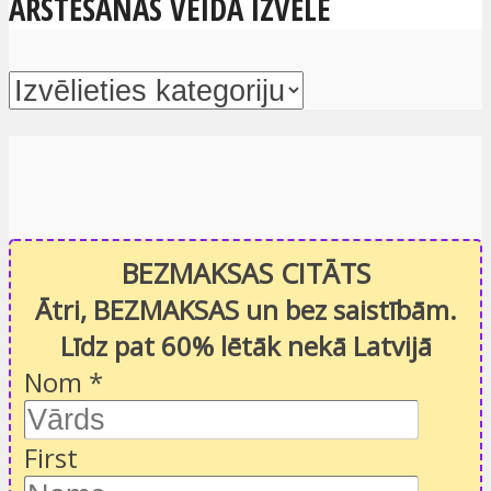
ĀRSTĒŠANAS VEIDA IZVĒLE
BEZMAKSAS CITĀTS
Ātri, BEZMAKSAS un bez saistībām.
Līdz pat 60% lētāk nekā Latvijā
Nom
*
First