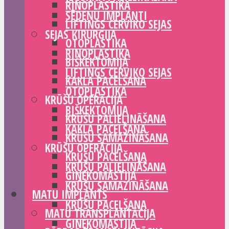
RINOPLASTIKA
SĒDEŅU IMPLANTI
LIFTINGS CERVIKO SEJAS
SEJAS ĶIRURĢIJA
OTOPLASTIKA
RINOPLASTIKA
BIŠKEKTOMIJA
LIFTINGS CERVIKO SEJAS
KAKLA PACELŠANA
OTOPLASTIKA
KRŪŠU OPERĀCIJA
BIŠKEKTOMIJA
KRŪŠU PALIELINĀŠANA
KAKLA PACELŠANA
KRŪŠU SAMAZINĀŠANA
KRŪŠU OPERĀCIJA
KRŪŠU PACELŠANA
KRŪŠU PALIELINĀŠANA
GINEKOMASTIJA
KRŪŠU SAMAZINĀŠANA
MATU IMPLANTS
KRŪŠU PACELŠANA
MATU TRANSPLANTĀCIJA
GINEKOMASTIJA