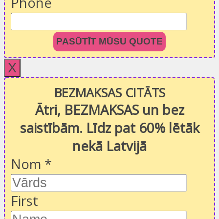
Phone
PASŪTĪT MŪSU QUOTE
X
BEZMAKSAS CITĀTS
Ātri, BEZMAKSAS un bez
saistībām. Līdz pat 60% lētāk
nekā Latvijā
Nom
*
First