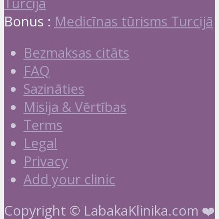
Turcijā
Bonus :
Medicīnas tūrisms Turcijā
Bezmaksas citāts
FAQ
Sazināties
Misija & Vērtības
Terms
Legal
Privacy
Add your clinic
Copyright © LabakaKlinika.com ❤️