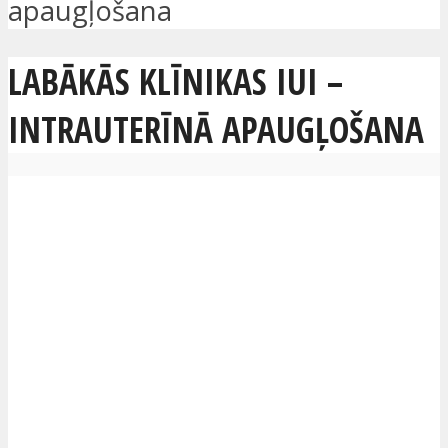
apaugļošana
LABĀKĀS KLĪNIKAS IUI –
INTRAUTERĪNĀ APAUGĻOŠANA