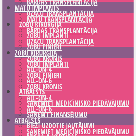
BĀRDAS TRANSPLANTĀCIJA
MATU IMPLANTS
UZACU TRANSPLANTĀCIJA
MATU TRANSPLANTĀCIJA
ZOBU ĶIRURĢIJA
BĀRDAS TRANSPLANTĀCIJA
ZOBU IMPLANTI
UZACU TRANSPLANTĀCIJA
ZOBU FINIERI
ZOBU ĶIRURĢIJA
ZOBU KRONIS
ZOBU IMPLANTI
ALL-ON-4
ZOBU FINIERI
ALL-ON-6
ZOBU KRONIS
ATBALSTS
ALL-ON-4
SAŅEMIET MEDICĪNISKO PIEDĀVĀJUMU
ALL-ON-6
SAŅEMT FINANSĒJUMU
ATBALSTS
BIEŽI UZDOTIE JAUTĀJUMI
SAŅEMIET MEDICĪNISKO PIEDĀVĀJUMU