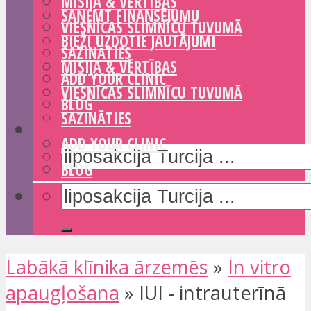
MISIJA & VĒRTĪBAS
SAŅEMT FINANSĒJUMU
VIESNĪCAS SLIMNĪCU TUVUMĀ
BIEŽI UZDOTIE JAUTĀJUMI
SAZINĀTIES
MISIJA & VĒRTĪBAS
ADD YOUR CLINIC
VIESNĪCAS SLIMNĪCU TUVUMĀ
BLOG
SAZINĀTIES
ADD YOUR CLINIC
BLOG
Labākā klīnika ārzemēs
»
In vitro
apaugļošana
»
IUI - intrauterīnā