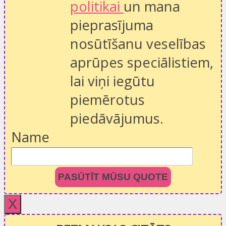
politikai
un mana
pieprasījuma
nosūtīšanu veselības
aprūpes speciālistiem,
lai viņi iegūtu
piemērotus
piedāvājumus.
Name
PASŪTĪT MŪSU QUOTE
X