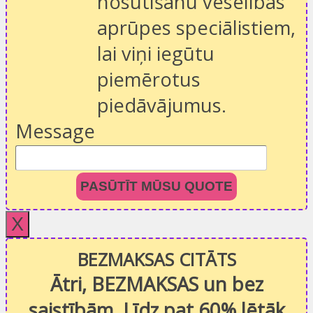
nosūtīšanu veselības
aprūpes speciālistiem,
lai viņi iegūtu
piemērotus
piedāvājumus.
Message
PASŪTĪT MŪSU QUOTE
X
BEZMAKSAS CITĀTS
Ātri, BEZMAKSAS un bez
saistībām. Līdz pat 60% lētāk