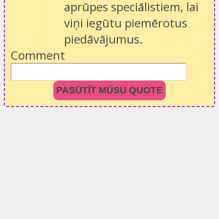
aprūpes speciālistiem, lai
viņi iegūtu piemērotus
piedāvājumus.
Comment
PASŪTĪT MŪSU QUOTE