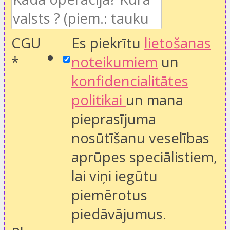
CGU
Es piekrītu
lietošanas
*
noteikumiem
un
konfidencialitātes
politikai
un mana
pieprasījuma
nosūtīšanu veselības
aprūpes speciālistiem,
lai viņi iegūtu
piemērotus
piedāvājumus.