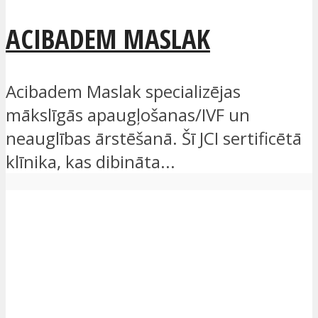
ACIBADEM MASLAK
Acibadem Maslak specializējas
mākslīgās apaugļošanas/IVF un
neauglības ārstēšanā. Šī JCI sertificētā
klīnika, kas dibināta...