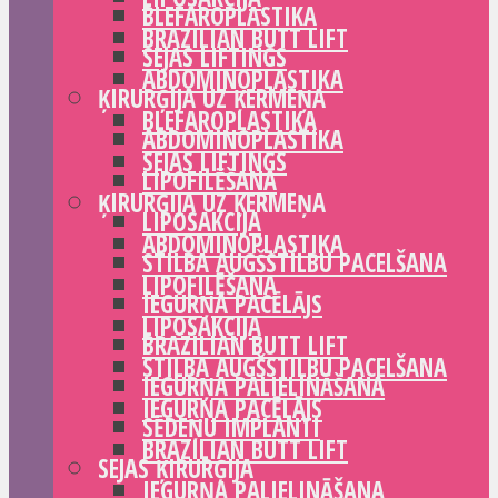
BLEFAROPLASTIKA
BRAZILIAN BUTT LIFT
SEJAS LIFTINGS
ABDOMINOPLASTIKA
ĶIRURĢIJA UZ ĶERMEŅA
BLEFAROPLASTIKA
ABDOMINOPLASTIKA
SEJAS LIFTINGS
LIPOFILĒŠANA
ĶIRURĢIJA UZ ĶERMEŅA
LIPOSAKCIJA
ABDOMINOPLASTIKA
STILBA AUGŠSTILBU PACELŠANA
LIPOFILĒŠANA
IEGURŅA PACĒLĀJS
LIPOSAKCIJA
BRAZILIAN BUTT LIFT
STILBA AUGŠSTILBU PACELŠANA
IEGURŅA PALIELINĀŠANA
IEGURŅA PACĒLĀJS
SĒDEŅU IMPLANTI
BRAZILIAN BUTT LIFT
SEJAS ĶIRURĢIJA
IEGURŅA PALIELINĀŠANA