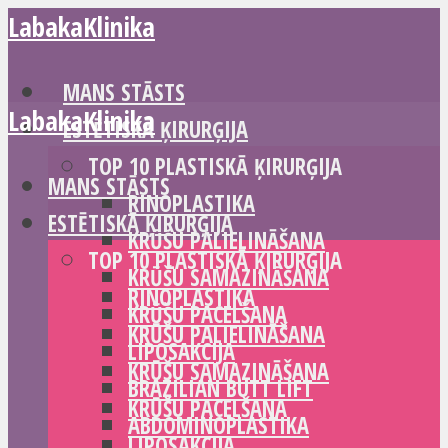
LabakaKlinika
MANS STĀSTS
LabakaKlinika
ESTĒTISKĀ ĶIRURĢIJA
TOP 10 PLASTISKĀ ĶIRURĢIJA
MANS STĀSTS
RINOPLASTIKA
ESTĒTISKĀ ĶIRURĢIJA
KRŪŠU PALIELINĀŠANA
TOP 10 PLASTISKĀ ĶIRURĢIJA
KRŪŠU SAMAZINĀŠANA
RINOPLASTIKA
KRŪŠU PACELŠANA
KRŪŠU PALIELINĀŠANA
LIPOSAKCIJA
KRŪŠU SAMAZINĀŠANA
BRAZILIAN BUTT LIFT
KRŪŠU PACELŠANA
ABDOMINOPLASTIKA
LIPOSAKCIJA