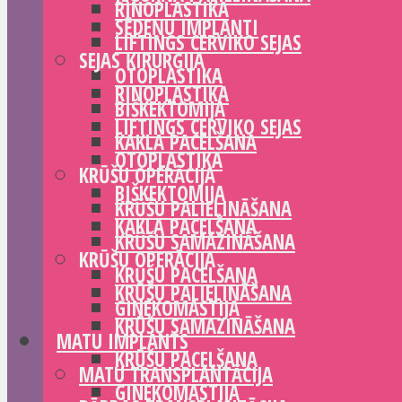
RINOPLASTIKA
SĒDEŅU IMPLANTI
LIFTINGS CERVIKO SEJAS
SEJAS ĶIRURĢIJA
OTOPLASTIKA
RINOPLASTIKA
BIŠKEKTOMIJA
LIFTINGS CERVIKO SEJAS
KAKLA PACELŠANA
OTOPLASTIKA
KRŪŠU OPERĀCIJA
BIŠKEKTOMIJA
KRŪŠU PALIELINĀŠANA
KAKLA PACELŠANA
KRŪŠU SAMAZINĀŠANA
KRŪŠU OPERĀCIJA
KRŪŠU PACELŠANA
KRŪŠU PALIELINĀŠANA
GINEKOMASTIJA
KRŪŠU SAMAZINĀŠANA
MATU IMPLANTS
KRŪŠU PACELŠANA
MATU TRANSPLANTĀCIJA
GINEKOMASTIJA