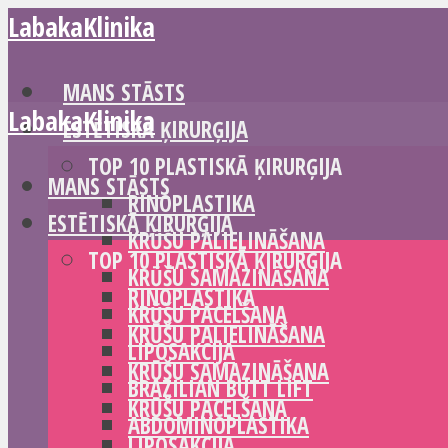
LabakaKlinika
MANS STĀSTS
LabakaKlinika
ESTĒTISKĀ ĶIRURĢIJA
TOP 10 PLASTISKĀ ĶIRURĢIJA
MANS STĀSTS
RINOPLASTIKA
ESTĒTISKĀ ĶIRURĢIJA
KRŪŠU PALIELINĀŠANA
TOP 10 PLASTISKĀ ĶIRURĢIJA
KRŪŠU SAMAZINĀŠANA
RINOPLASTIKA
KRŪŠU PACELŠANA
KRŪŠU PALIELINĀŠANA
LIPOSAKCIJA
KRŪŠU SAMAZINĀŠANA
BRAZILIAN BUTT LIFT
KRŪŠU PACELŠANA
ABDOMINOPLASTIKA
LIPOSAKCIJA