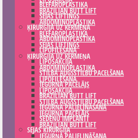
BLEFAROPLASTIKA
BRAZILIAN BUTT LIFT
SEJAS LIFTINGS
ABDOMINOPLASTIKA
ĶIRURĢIJA UZ ĶERMEŅA
BLEFAROPLASTIKA
ABDOMINOPLASTIKA
SEJAS LIFTINGS
LIPOFILĒŠANA
ĶIRURĢIJA UZ ĶERMEŅA
LIPOSAKCIJA
ABDOMINOPLASTIKA
STILBA AUGŠSTILBU PACELŠANA
LIPOFILĒŠANA
IEGURŅA PACĒLĀJS
LIPOSAKCIJA
BRAZILIAN BUTT LIFT
STILBA AUGŠSTILBU PACELŠANA
IEGURŅA PALIELINĀŠANA
IEGURŅA PACĒLĀJS
SĒDEŅU IMPLANTI
BRAZILIAN BUTT LIFT
SEJAS ĶIRURĢIJA
IEGURŅA PALIELINĀŠANA