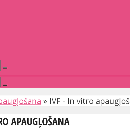
apaugļošana
»
IVF - In vitro apaugļo
ITRO APAUGĻOŠANA