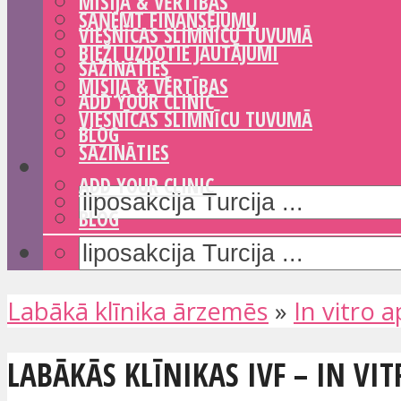
MISIJA & VĒRTĪBAS
SAŅEMT FINANSĒJUMU
VIESNĪCAS SLIMNĪCU TUVUMĀ
BIEŽI UZDOTIE JAUTĀJUMI
SAZINĀTIES
MISIJA & VĒRTĪBAS
ADD YOUR CLINIC
VIESNĪCAS SLIMNĪCU TUVUMĀ
BLOG
SAZINĀTIES
ADD YOUR CLINIC
BLOG
Labākā klīnika ārzemēs
»
In vitro 
LABĀKĀS KLĪNIKAS IVF – IN V