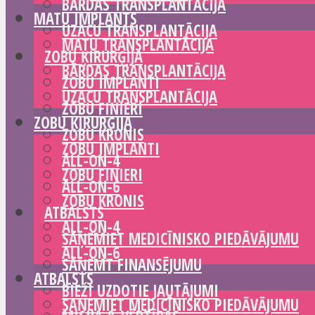
BĀRDAS TRANSPLANTĀCIJA
MATU IMPLANTS
UZACU TRANSPLANTĀCIJA
MATU TRANSPLANTĀCIJA
ZOBU ĶIRURĢIJA
BĀRDAS TRANSPLANTĀCIJA
ZOBU IMPLANTI
UZACU TRANSPLANTĀCIJA
ZOBU FINIERI
ZOBU ĶIRURĢIJA
ZOBU KRONIS
ZOBU IMPLANTI
ALL-ON-4
ZOBU FINIERI
ALL-ON-6
ZOBU KRONIS
ATBALSTS
ALL-ON-4
SAŅEMIET MEDICĪNISKO PIEDĀVĀJUMU
ALL-ON-6
SAŅEMT FINANSĒJUMU
ATBALSTS
BIEŽI UZDOTIE JAUTĀJUMI
SAŅEMIET MEDICĪNISKO PIEDĀVĀJUMU