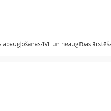
apaugļošanas/IVF un neauglības ārstēšanā.