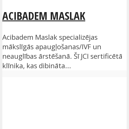
ACIBADEM MASLAK
Acibadem Maslak specializējas
mākslīgās apaugļošanas/IVF un
neauglības ārstēšanā. Šī JCI sertificētā
klīnika, kas dibināta...