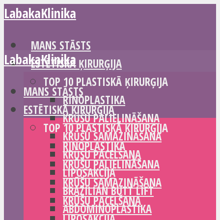
LabakaKlinika
MANS STĀSTS
LabakaKlinika
ESTĒTISKĀ ĶIRURĢIJA
TOP 10 PLASTISKĀ ĶIRURĢIJA
MANS STĀSTS
RINOPLASTIKA
ESTĒTISKĀ ĶIRURĢIJA
KRŪŠU PALIELINĀŠANA
TOP 10 PLASTISKĀ ĶIRURĢIJA
KRŪŠU SAMAZINĀŠANA
RINOPLASTIKA
KRŪŠU PACELŠANA
KRŪŠU PALIELINĀŠANA
LIPOSAKCIJA
KRŪŠU SAMAZINĀŠANA
BRAZILIAN BUTT LIFT
KRŪŠU PACELŠANA
ABDOMINOPLASTIKA
LIPOSAKCIJA