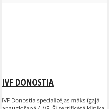
IVF DONOSTIA
IVF Donostia specializējas mākslīgajā
apaugļošanā / IVF. Šī sertificētā klīnika,