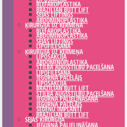
BLEFAROPLASTIKA
BRAZILIAN BUTT LIFT
SEJAS LIFTINGS
ABDOMINOPLASTIKA
ĶIRURĢIJA UZ ĶERMEŅA
BLEFAROPLASTIKA
ABDOMINOPLASTIKA
SEJAS LIFTINGS
LIPOFILĒŠANA
ĶIRURĢIJA UZ ĶERMEŅA
LIPOSAKCIJA
ABDOMINOPLASTIKA
STILBA AUGŠSTILBU PACELŠANA
LIPOFILĒŠANA
IEGURŅA PACĒLĀJS
LIPOSAKCIJA
BRAZILIAN BUTT LIFT
STILBA AUGŠSTILBU PACELŠANA
IEGURŅA PALIELINĀŠANA
IEGURŅA PACĒLĀJS
SĒDEŅU IMPLANTI
BRAZILIAN BUTT LIFT
SEJAS ĶIRURĢIJA
IEGURŅA PALIELINĀŠANA