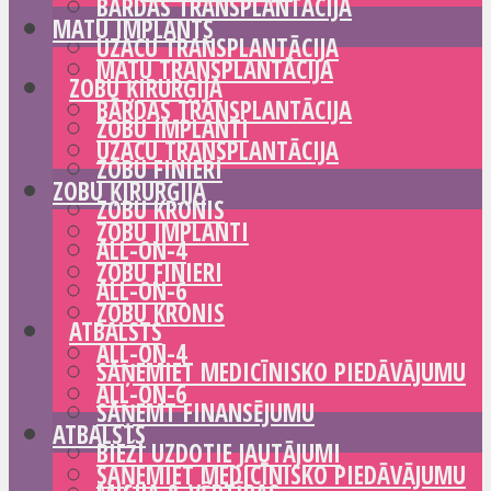
BĀRDAS TRANSPLANTĀCIJA
MATU IMPLANTS
UZACU TRANSPLANTĀCIJA
MATU TRANSPLANTĀCIJA
ZOBU ĶIRURĢIJA
BĀRDAS TRANSPLANTĀCIJA
ZOBU IMPLANTI
UZACU TRANSPLANTĀCIJA
ZOBU FINIERI
ZOBU ĶIRURĢIJA
ZOBU KRONIS
ZOBU IMPLANTI
ALL-ON-4
ZOBU FINIERI
ALL-ON-6
ZOBU KRONIS
ATBALSTS
ALL-ON-4
SAŅEMIET MEDICĪNISKO PIEDĀVĀJUMU
ALL-ON-6
SAŅEMT FINANSĒJUMU
ATBALSTS
BIEŽI UZDOTIE JAUTĀJUMI
SAŅEMIET MEDICĪNISKO PIEDĀVĀJUMU