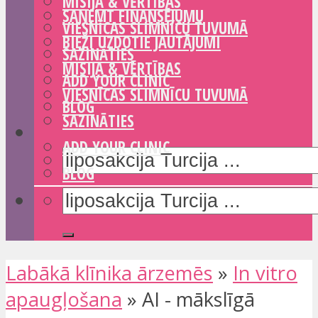
MISIJA & VĒRTĪBAS
SAŅEMT FINANSĒJUMU
VIESNĪCAS SLIMNĪCU TUVUMĀ
BIEŽI UZDOTIE JAUTĀJUMI
SAZINĀTIES
MISIJA & VĒRTĪBAS
ADD YOUR CLINIC
VIESNĪCAS SLIMNĪCU TUVUMĀ
BLOG
SAZINĀTIES
ADD YOUR CLINIC
BLOG
Labākā klīnika ārzemēs
»
In vitro
apaugļošana
»
AI - mākslīgā