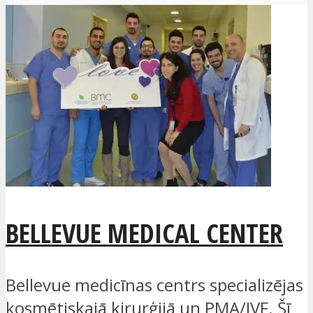
BELLEVUE MEDICAL CENTER
Bellevue medicīnas centrs specializējas
kosmētiskajā ķirurģijā un PMA/IVF. Šī