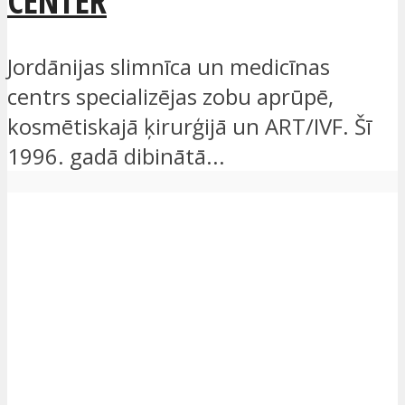
Jordānijas slimnīca un medicīnas
centrs specializējas zobu aprūpē,
kosmētiskajā ķirurģijā un ART/IVF. Šī
1996. gadā dibinātā...