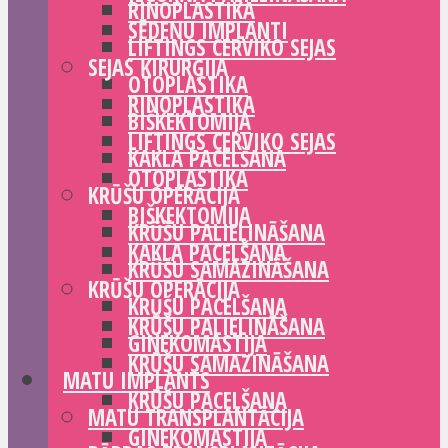
RINOPLASTIKA
SĒDEŅU IMPLANTI
LIFTINGS CERVIKO SEJAS
SEJAS ĶIRURĢIJA
OTOPLASTIKA
RINOPLASTIKA
BIŠKEKTOMIJA
LIFTINGS CERVIKO SEJAS
KAKLA PACELŠANA
OTOPLASTIKA
KRŪŠU OPERĀCIJA
BIŠKEKTOMIJA
KRŪŠU PALIELINĀŠANA
KAKLA PACELŠANA
KRŪŠU SAMAZINĀŠANA
KRŪŠU OPERĀCIJA
KRŪŠU PACELŠANA
KRŪŠU PALIELINĀŠANA
GINEKOMASTIJA
KRŪŠU SAMAZINĀŠANA
MATU IMPLANTS
KRŪŠU PACELŠANA
MATU TRANSPLANTĀCIJA
GINEKOMASTIJA