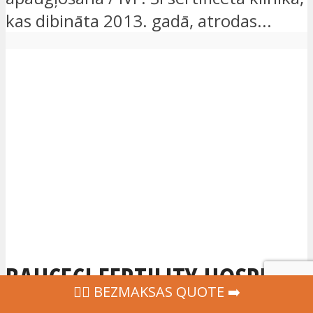
kas dibināta 2013. gadā, atrodas...
BAHCECI FERTILITY HOSPITAL
‍👩‍⚕ BEZMAKSAS QUOTE ➡️