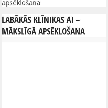
apsēklošana
LABĀKĀS KLĪNIKAS AI –
MĀKSLĪGĀ APSĒKLOŠANA